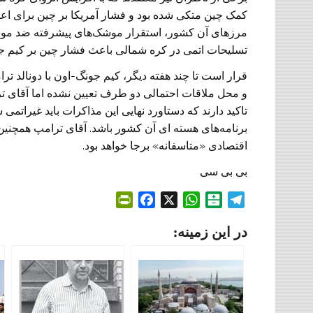
کمک چین متکی شده بود و فشار آمریکا بر چین برای اعما
مرزهای آن کشور، استقرار موشک‌های پیشرفته ضد مو
تسلیحات اتمی در کره شمالی باعث فشار چین بر کیم ج
قرار است تا چند هفته دیگر، کیم جونگ-اون با دونالد تر
و محل ملاقات احتمالی دو طرف تعیین نشده اما آقای تر
تاکید دارند که دستاورد نهایی این مذاکرات باید غیرات
برنامه‌های هسته ای آن کشور باشد. آقای ترامپ همچنین گ
اقتصادی «متاسفانه» برجا خواهد بود.
بی بی سی
P
F
X
W
B
T
r
a
h
a
e
در این زمینه:
i
c
a
l
l
n
e
t
a
e
t
b
s
t
g
F
o
A
a
r
r
o
p
r
a