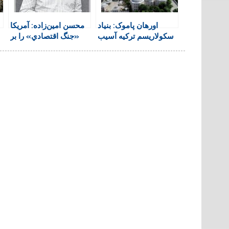
i
k
p
i
m
e
n
اورهان پاموک: بنیاد
محسن امین‌زاده: آمريكا
n
سکولاریسم ترکیه آسیب
«جنگ اقتصادي» را بر
d
دیده است
نظامي ترجيح مي‌دهد
l
y