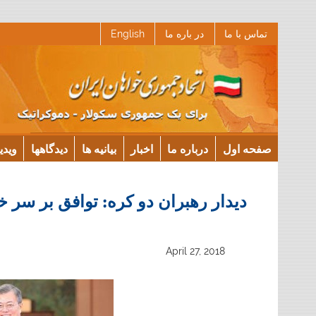
Ski
تماس با ما
در باره ما
English
t
conten
صفحه اول
درباره ما
اخبار
بیانیه ها
دیدگاهها
ویدی
دیدار رهبران دو کره: توافق بر سر خ
April 27, 2018