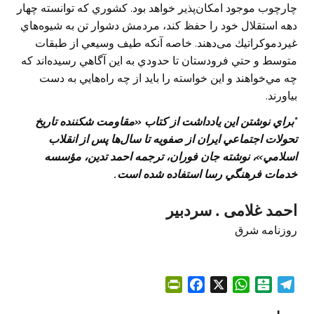
چارچوب موجود امكان‌پذير خواهد بود. كشوري كه توانسته چهار
دهه استقلال خود را حفظ كند، مردمش دشوار تن به شيوه‌هاي
غيردموكراتيك می‌دهند. خاصه آنكه طیف وسيعي از طبقات
متوسط و حتي فرودستان تا حدودي به اين آگاهي رسيده‌اند كه
چه مي‌خواهند و اين خواسته را باید از چه راه‌هايي به دست
بیاورند.
*براي نوشتن این يادداشت از كتاب «مقاومت شكننده تاريخ
تحولات اجتماعي ايران از صفويه تا سال‌ها پس از انقلاب
اسلامي»، نوشته جان فوران، ترجمه احمد تدين، مؤسسه
خدمات فرهنگي رسا استفاده شده است.
احمد غلامی . سردبیر
روزنامه شرق
P
F
X
W
B
T
r
a
h
a
e