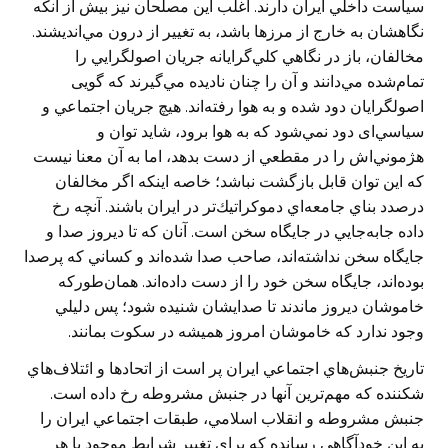
سياست داخلي ايران دارند. اغلب اين مصلحان نيز بيش از آنكه
نگاهشان به خارج از مرزها باشد، به تغيير از درون مي‌انديشند.
مخالفان، باز در نگاهي كلي‌گرايانه جريان اصولگرايي را
تمام‌شده مي‌دانند و آن را چنان ناديده مي‌گيرند كه گویی
اصولگرایان دود شده و به هوا رفته‌اند. هيچ جريان اجتماعي و
سياسي‌ای دود نمي‌شود كه به هوا برود، شايد توان و
هژموني‌اش را در مقطعي از دست بدهد، اما به آن معنا نيست
كه اين توان قابل بازگشت نباشد؛ خاصه اينكه اگر مخالفان
درصدد بناي جامعه‌اي دموكراتيك‌تر در ايران باشند. آنچه رخ
داده جابه‌جايي در جايگاه سخن است. آنان كه تا ديروز صدا و
جايگاه سخن نداشته‌اند، صاحب صدا شده‌اند و كساني كه پرصدا
بوده‌اند، جايگاه سخن خود را از دست داده‌اند. همان‌طوركه
خاموشان دیروز ماندند تا صدايشان شنيده شود؛ پس دليلي
وجود ندارد که خاموشان امروز هميشه در سكوت بمانند.
تاريخ جنبش‌هاي اجتماعي ايران پر است از اتحادها و ائتلاف‌هاي
شكننده که مهم‌ترين آنها در جنبش مشروطه رخ داده است.
جنبش مشروطه و انقلاب اسلامي، طبقات اجتماعي ايران را
به اين خودآگاهي رسانده که برای تغيير شرايط موجود با هر