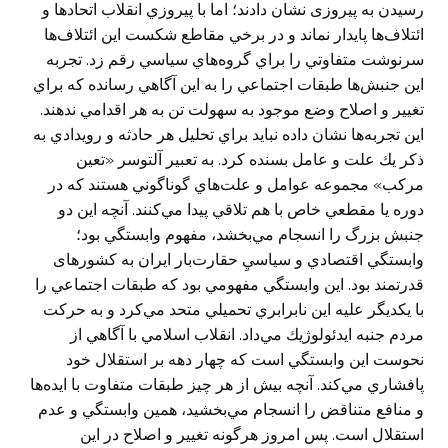
رسيدن به پيروزی نشان دادند؛ اما با پيروزي انقلاب اتحادها و
ائتلاف‌ها پايدار نماند و در برخي مقاطع شكست اين ائتلاف‌ها
سرنوشت متفاوتي را براي گروه‌هاي سياسي رقم زد. تجربه
اين جنبش‌ها طبقات اجتماعي را به اين آگاهي رسانده که براي
تغيير و اصلاح وضع موجود به سهولت تن به هر اقدامي ندهند.
اين تجربه‌ها نشان داده نبايد براي تحليل هر حادثه و رويدادي به
ذكر يك علت و عامل بسنده كرد. به تعبير آلتوسر «تعين
مركب» مجموعه عوامل و علت‌هاي گوناگوني هستند كه در
دوره يا مقطعي خاص با هم تلاقي پیدا مي‌كنند. آنچه اين دو
جنبش بزرگ را انسجام مي‌بخشد، مفهوم وابستگي بود؛
وابستگي اقتصادي و سياسيِ حقارت‌بار ايران به کشورهای
قدرتمند بود. اين وابستگي مفهومي بود كه طبقات اجتماعي را
با يكديگر عليه اين نابرابري تحميلي متحد مي‌‌کرد و به حركت
مردم جنبه ايدئولوژيك مي‌داد. انقلاب اسلامي با آگاهي از
نحوست اين وابستگي است كه چهار دهه بر استقلال خود
پافشاري مي‌كند. آنچه بيش از هر چیز طبقات متفاوت با ايده‌ها
و منافع متناقض را انسجام مي‌بخشيد، همين وابستگي و عدم
استقلال است. پس امروز هرگونه تغيير و اصلاح در اين