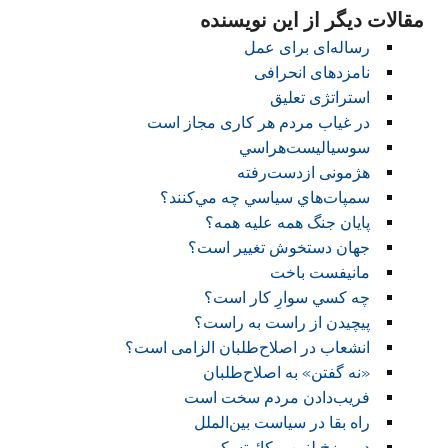
مقالات دیگر از این نویسنده
رساله‌ای برای عمل
نامزدهای انحرافی
‌استراتژی تعلیق
در غیاب مردم هر کاری مجاز است
سوسيالیست‌هراسي
هژمونی از‌دست‌رفته
سمپات‌هاي سياسي چه مي‌كنند؟
پایان جنگ همه علیه همه؟
جهان دستخوش تغییر است؟
مانيفست باخت
چه كسي سوارِ كار است؟
پیچیدن از راست به راست؟
انشعاب در اصلاح‌طلبان الزامی است؟
«نه گفتن» به اصلاح‌طلبان
فريب‌دادن مردم سخت است
راه بقا در سياست بين‌الملل
در برزخ لنین و کائوتسکی