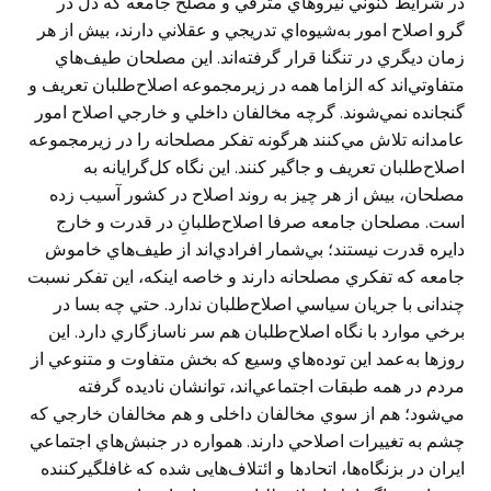
در شرايط كنوني نيروهاي مترقي و مصلح جامعه كه دل در
گرو اصلاح امور به‌شيوه‌اي تدريجي و عقلاني دارند، بيش از هر
زمان ديگري در تنگنا قرار گرفته‌اند. اين مصلحان طيف‌هاي
متفاوتي‌اند كه الزاما همه در زيرمجموعه اصلاح‌طلبان تعريف و
گنجانده نمي‌شوند. گرچه مخالفان داخلي و خارجي اصلاح امور
عامدانه تلاش مي‌كنند هرگونه تفكر مصلحانه را در زيرمجموعه
اصلاح‌طلبان تعريف و جاگير كنند. اين نگاه كل‌گرايانه به
مصلحان، بيش از هر چيز به روند اصلاح در كشور آسيب زده
است. مصلحان جامعه صرفا اصلاح‌طلبانِ در قدرت و خارج
دايره قدرت نيستند؛ بي‌شمار افرادي‌‌اند از طيف‌هاي خاموش
جامعه كه تفكري مصلحانه دارند و خاصه اينكه، اين تفكر نسبت
چندانی با جريان سياسي اصلاح‌طلبان ندارد. حتي چه بسا در
برخي موارد با نگاه اصلاح‌طلبان هم سر ناسازگاري دارد. اين
روزها به‌عمد این توده‌هاي وسيع كه بخش متفاوت و متنوعي از
مردم در همه طبقات اجتماعي‌اند، توانشان ناديده گرفته
مي‌شود؛ هم از سوي مخالفان داخلی و هم مخالفان خارجي كه
چشم به تغييرات اصلاحي دارند. همواره در جنبش‌هاي اجتماعي
ايران در بزنگاه‌ها، اتحادها و ائتلاف‌هایی شده كه غافلگيركننده