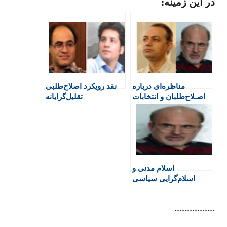
در این زمینه:
i
c
a
l
l
n
e
t
a
e
t
b
s
t
g
F
o
A
a
r
r
o
p
r
a
i
k
p
i
m
e
n
مناظره‌ای درباره
نقد رویکرد اصلاح‌طلبی
n
اصـلاح‌طلبان و انتخابات
تقلیل‌‌گرایانه
d
۱۳۹۸
l
y
اسلام ‌مدنی و
اسلام‌گرایی ‌سیاسی
****************