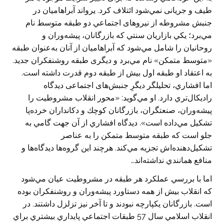
طيف و جريانی نمي‌شود ائتلاف كرد. یرواند آبراهاميان در
جنبش مشروطه از نيروهای اجتماعي دو طبقه متوسط نام
مي‌برد؛ يكي بازاريان سنتي كه بازرگانان، پيشه‌وران و
روحانيان را شامل مي‌شود كه آبراهاميان از آنان به‌عنوان طبقه
«متوسط متمكن» نام مي‌برد و ديگری طبقه روشنفكران جديد.
به اعتقاد او طبقه اول بيش از طبقه دوم قدرت داشته است.
اما افشاري، تحليلگر دیگرِ جنبش‌های اجتماعی ديدگاه
راديكال‌تري دارد. او مي‌گويد: «محور انقلاب مشروطيت را
پيشه‌وران، صنعتگران، بازرگانان كوچك و دكانداران خرده‌پا
تشكيل مي‌داده است». ديدگاه افشاري از آن جهت گامي به
جلو است كه طبقه متوسط متمكن را به عناصر
تشكيل‌دهنده‌اش تجزيه مي‌كند. هرچند اين گروه‌ها ديدگاه‌ها و
منافع همانندي نداشته‌اند…
اما با بررسي عملكرد هر طبقه در مشروطيت عيان مي‌شود
که انقلاب بيش از همه دستاورد پيشه‌وران و روشنفكران بوده
است. بازرگانان يكپارچه نبودند و تا آخر نيز تزلزل داشتند. در
انقلاب اسلامي سال 57 طبقات اجتماعي پايداري بيشتري براي