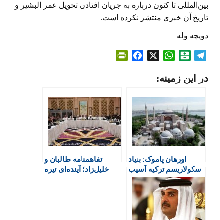
بین‌المللی تا کنون درباره به جریان افتادن تحویل عمر البشیر و
تاریخ آن خبری منتشر نکرده است.
دویچه وله
P
F
X
W
B
T
r
a
h
a
e
در این زمینه:
i
c
a
l
l
n
e
t
a
e
t
b
s
t
g
F
o
A
a
r
r
o
p
r
a
i
k
p
i
m
e
n
اورهان پاموک: بنیاد
تفاهمنامه طالبان و
n
سکولاریسم ترکیه آسیب
خلیل‌زاد؛ آینده‌ای تیره
d
دیده است
برای افغانستان؟
l
y