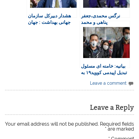
i
k
p
i
m
e
n
نرگس محمدی،جعفر
هشدار دبیرکل سازمان
n
پناهی و محمد
جهانی بهداشت : جهان
d
رسول‌اف: رهبر ایران
در آستانه شکست
l
باید پاسخگوی مرگ‌
اخلاقی فاجعه‌آمیزی
y
شهروندان بر اثر کرونا
است
باشد
بیانیه: خامنه ای مسئول
تبدیل اپیدمی کووید۱۹ به
یک فاجعه ملی است
Leave a comment
Leave a Reply
Your email address will not be published.
Required fields
*
are marked
*
Comment