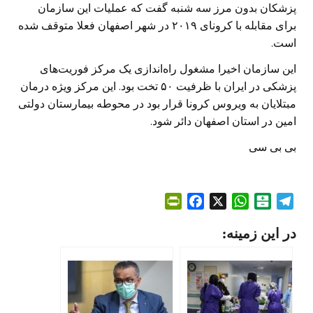
پزشکان بدون مرز سه شنبه گفت که عملیات این سازمان
برای مقابله با کرونای ٢٠١٩ در شهر اصفهان فعلا متوقف شده
است.
این سازمان اخیرا مشغول راه‌اندازی یک مرکز فوریت‌های
پزشکی در ایران با ظرفیت ۵۰ تخت بود. این مرکز ویژه درمان
مبتلایان به ویروس کرونا قرار بود در محوطه بیمارستان دولتی
امین در استان اصفهان دائر شود.
بی بی سی
P
F
X
W
B
T
r
a
h
a
e
در این زمینه:
i
c
a
l
l
n
e
t
a
e
t
b
s
t
g
F
o
A
a
r
r
o
p
r
a