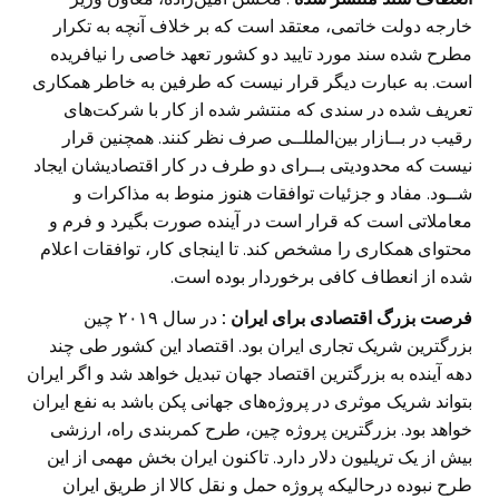
خارجه دولت خاتمی،‌ معتقد است که بر خلاف ‏آنچه به تکرار
مطرح شده سند مورد تایید دو کشور تعهد خاصی را نیافریده
است. به عبارت دیگر قرار نیست که ‏طرفین به خاطر همکاری
تعریف شده در سندی که منتشر شده از کار با شرکت‌های
رقیب در بــازار ‏بین‌المللــی صرف نظر کنند. همچنین قرار
نیست که محدودیتی بــرای دو طرف در کار اقتصادیشان ایجاد
‏شــود. مفاد و جزئیات توافقات هنوز منوط به مذاکرات و
معاملاتی است که قرار است در آینده صورت بگیرد و ‏فرم و
محتوای همکاری‌ را مشخص کند. تا اینجای کار، توافقات اعلام
شده از انعطاف کافی برخوردار بوده ‏است. ‏
فرصت بزرگ اقتصادی برای ایران :
در سال ۲۰۱۹ چین
بزرگترین شریک تجاری ایران بود. اقتصاد این ‏کشور طی چند
دهه آینده به بزرگترین اقتصاد جهان تبدیل خواهد شد و اگر ایران
بتواند شریک موثری در ‏پروژه‌های جهانی پکن باشد به نفع ایران
خواهد بود. بزرگترین پروژه چین، طرح کمربندی راه، ارزشی
بیش از ‏یک تریلیون دلار دارد. تاکنون ایران بخش مهمی از این
طرح نبوده درحالیکه پروژه حمل و نقل کالا از طریق ایران