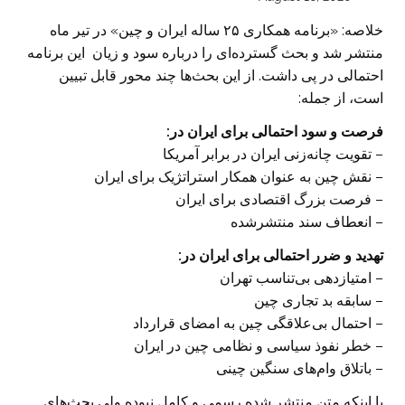
خلاصه: «برنامه همکاری ۲۵ ساله ایران و چین» در تیر ماه
منتشر شد و بحث‌ گسترده‌ای را درباره سود و زیان ‏ این برنامه
احتمالی در پی داشت. از این بحث‌ها چند محور قابل تبیین
است، از جمله:‏
فرصت و سود احتمالی برای ایران در:‏
‏– تقویت چانه‌زنی ایران در برابر آمریکا
‏– نقش چین به عنوان همکار استراتژیک برای ایران
‏– فرصت بزرگ اقتصادی برای ایران
‏– انعطاف سند منتشرشده
تهدید و ضرر احتمالی برای ایران در:‏
‏– امتیازدهی بی‌تناسب تهران ‏
‏– سابقه بد تجاری چین ‏
‏– احتمال بی‌علاقگی چین به امضای قرارداد ‏
‏– خطر نفوذ سیاسی و نظامی چین در ایران ‏
‏– باتلاق وام‌های سنگین چینی
با اینکه متن منتشر شده رسمی و کامل نبوده ولی بحث‌های