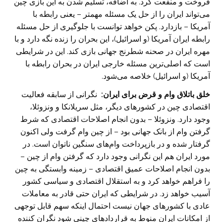
فروخت و ‏منفعت کرد. به اضافه، تسلیم شدن به این بازی چین
می‌تواند ایران را از حل یک مسئله مهمتر – یعنی رابطه با
آمریکا – ‏بازدارد. پکن خواهد توانست با جلوگیری از حل مسئله
رابطه ایران آمریکا (و اسرائیل)، این بحران را زنده نگه ‏دارد و با
مهره ایران در صحنه شطرنج جهانی بازی کند. این در شرایطی
است که اصلی‌ترین مسئله ‏خارجی ایران در بحران رابطه با
آمریکا (و اسرائیل) خلاصه می‌شود. ‏
خلق باتلاق وام و قرض برای ایران:
نگرانی از سابقه فعالیت
اقتصادی چین در کشورهای دیگر، مثل ‏سریلانکا و ونزوئلا،
وجود دارد. ونزوئلا – بدون انجام اصلاحات اقتصادی که شرط
گرفتن وام از بانک جهانی بود – از ‏چین وام گرفت ولی اکنون
گرفتار شده و در بازپرداخت وام‌های سنگین ناتوان است. در
مورد ایران هم این ‏نگرانی وجود دارد که گرفتن وام از چین –
بدون انجام اصلاحات عمیق اقتصادی – زمینه وابستگی به چین
را ‏فراهم خواهد کرد و به استقلال اقتصادی و سیاسی کشور
آسیب خواهد زد. در شرایطی که ایران حتی قادر به معاملات
‏عادی با کشورهای جهان نیست احتمال اینکه سهم قابل توجهی
از امکانات ایران منوط به قراردادهای چینی ‏شود نگران کننده