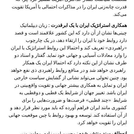
قدرت چانه‌زنی ایران را در مذاکرات احتمالی با آمریکا تقویت
می‌کند. ‏
همکاری استراتژیک ایران با یک ابرقدرت :
زبان دیپلماتیک
چینی‌ها نشان از آن دارد که این کشور ‏علاقمند است و قصد
دارد روابط خود با ایران را ارتقاء دهد، در یک چارچوب
«راهبردی» تعریف کند و احتمالا این ‏روابط استراتژیک با ایران
را وارد معادلات آسیایی و جهانی خود نماید. گفتار و اسناد دو
طرف نشان از این نکته ‏دارد که احتمالا ایران یک همکار
راهبردی خواهد شد و در منافع روابط راهبردی ذی‌ نفع خواهد
بود. چنین ‏تحولی می‌تواند نشانی از گشایش سیاست خارجی
ایران و تمایل به همکاری بیشتر جهانی و تقویت ‏واقع‌بینی در
ایران باشد. تغییر جهان از شرایط یک قطبی و دوقطبی به
شرایط «چند قطبی» فرصت‌ها و ‏ضرورت‌هایی را برای
کشوری مانند ایران فراهم آورده که باید مورد نظر قرار دهد و
از آن استفاده کند. توسعه و ‏بهبود روابط با چین موقعیت جهانی
ایران را تقویت خواهد کرد.‏
انعطاف سند منتشر شده
: محسن امین‌زاده، معاون وزیر