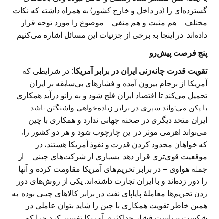
گسترده‌ای را (در داخل و خارج کشور) به همراه ‏داشته که نکات
مختلف – هم مثبت و هم منفی – موضوع را مورد توجه قرار
داده‌اند. در اینجا به برخی از ‏جزئیات این مسائل اشاره می‌کنیم. ‏
پنج فرصت پیش‌رو
تقویت قدرت چانه‌زنی ایران در برابر آمریکا:
در شرایطی که
آمریکا از برجام بیرون آمده و فشارهای ‏بی‌سابقه بر ایران
تحمیل می‌کند تا اقتصاد ایران فلج شود و به زانو درآید همکاری
با پکن می‌تواند سپری در ‏برابر زیاده‌خواهی واشنگتن باشد.
ایران متحد دیگری در صحنه جهانی ندارد و همکاری با چین
می‌تواند اهرمی ‏موثر در این چارچوب شود و هر دو کشور را،
که خواهان محدود کردن قدرت و نفوذ آمریکا هستند، در
موقعیت ‏قوی‌تری قرار دهد. بسیاری از شرکت‌های چینی – از
جمله هواوی – در برابر تحریم‌های آمریکا مقاومت کرده و ‏آنها
را دور زده‌اند و با ایران تجارت داشته‌اند. یکی از روش‌های دور
زدن تحریم‌ها معاملۀ پایاپای نفت در برابر ‏کالاهای چینی بوده. به
همین خاطر ‌تقویت همکاری با چین را شاید بتوان عاملی در
شکست سیاست فشار ‏حداکثری آمریکا تفسیر کرد چرا که