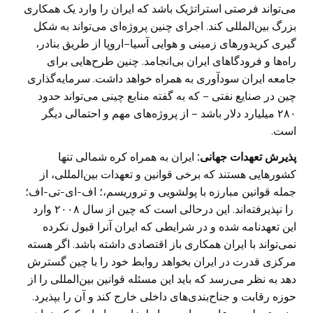
‏می‌تواند فرصتی استراتژیک باشد که ایران را وارد یک همکاری
بزرگ بین‌المللی کند. اجرای چنین پروژه‌‌ای می‌تواند ‏به شکل
گیری کریدورهای زمینی و هوایی آسیا–اروپا از طریق بنادر،
راه‌ها و فرودگاهای ایران بی‌انجامد. چنین ‏طرح‌هایی برای
جامعه ایران سود‌آوری به همراه خواهد داشت. سرمایه‌گذاری
چین در صنایع نفتی – که به ‏گفته منابع چینی می‌تواند حدود
۲۸۰ میلیارد دلار باشد – از پروژه‌های مهم و احتمالی دیگر
است. ‏
پذیرش تعهدات جهانی:
ایران به همراه کره شمالی تنها
کشورهایی هستند که برخی قوانین و تعهدات ‏بین‌المللی، از
جمله قوانین مبارزه با پولشویی و تروریسم،؛ اف-ای-تی-اف؛
را نپذیرفته‌اند. این درحالی ‏است که چین از سال ۲۰۰۸ وارد
این تعهدنامه شده و در شرایطی که ایران آنرا قبول نکرده
نمی‌تواند با ایران ‏همکاری باز اقتصادی داشته باشد. اگر هسته
مرکزی قدرت در ایران بخواهد روابط خود را با چین گسترش
دهد ‏به نظر می‌رسد که باید این مسئله قوانین بین‌المللی را از
حوزه رقابت و جناح‌بندی‌های داخلی خارج کند و ‏آن را بپذیرد.