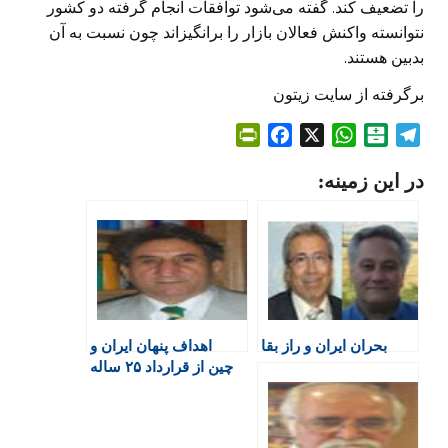
را تضعیف کند. گفته می‌شود توافقات انجام گرفته دو ‏کشور
نتوانسته واکنش فعالان بازار را برانگیزاند چون نسبت به آن
بدبین هستند.‏
برگرفته از سایت زیتون
P
F
X
W
B
T
r
a
h
a
e
در این زمینه:
i
c
a
l
l
n
e
t
a
e
t
b
s
t
g
F
o
A
a
r
r
o
p
r
a
i
k
p
i
m
e
n
بحران ایران و راز بقا
اهداف پنهان ایران و
n
چین از قرارداد ۲۵ ساله
d
l
y