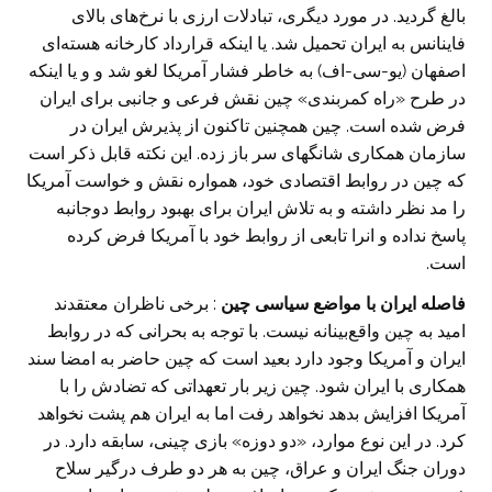
بالغ گردید. در مورد دیگری، تبادلات ارزی با نرخ‌های بالای
فاینانس به ایران تحمیل ‏شد. یا اینکه قرارداد کارخانه هسته‌ای
اصفهان (یو-سی-اف) به خاطر فشار آمریکا لغو شد و و یا اینکه
در طرح ‏‏«راه کمربندی» چین نقش فرعی و جانبی برای ایران
فرض شده است. چین همچنین تاکنون از پذیرش ایران در
‏سازمان همکاری شانگهای سر باز زده. این نکته قابل ذکر است
که چین در روابط اقتصادی خود، همواره نقش ‏و خواست آمریکا
را مد نظر داشته و به تلاش ایران برای بهبود روابط دوجانبه
پاسخ نداده و انرا تابعی از روابط ‏خود با آمریکا فرض کرده
است. ‏
فاصله ایران با مواضع سیاسی چین
: برخی ناظران معتقدند
امید به چین واقع‌بینانه نیست. با توجه به بحرانی ‏که در روابط
ایران و آمریکا وجود دارد بعید است که چین حاضر به امضا سند
همکاری با ایران شود. چین زیر بار ‏تعهداتی که تضادش را با
آمریکا افزایش بدهد نخواهد رفت اما به ایران هم پشت نخواهد
کرد. در این نوع موارد، ‏‏«دو دوزه» بازی چینی،‌ سابقه دارد. در
دوران جنگ ایران و عراق، چین به هر دو طرف درگیر سلاح