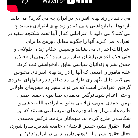
می دانید در زندانهای انفرادی در ایران چه می گذرد؟ می دانید
بازجوها ، با بازداشتی هایی که در زندانهای انفرادی هستند چه
می کنند؟ می دانید با اعترافاتی که از آنها تحت شکنجه سفید در
انفرادی می گیرند،آنها را چگونه مقابل دوربین ها برای
اعترافات اجباری می نشانند و سپس احکام زندان طولانی و
حتی حکم اعدام برایشان صادر می شود؟ گروهی از فعالان
حقوق بشر و زندانیان سیاسی سابق دادخواستی ثبت کردند
علیه ماموران امنیتی که آنها را در زندانهای انفرادی محبوس
می کنند. دلیل نگهداری طولانی مدت افراد در سلولهای انفرادی
گرفتن اعترافاتی است که می تواند منجر به حبس‌های طولانی
و حتی اعدام شود. نرگس محمدی، ضیا نبوی، حمید آصفی،
بهمن احمدی امویی، ژیلا بنی یعقوب، ابراهیم الله بخشی و
فائزه هاشمی از جمله چهره های سرشناسی هستند که این
شکایت را طرح کرده اند. میهمانان برنامه، نرگس محمدی
فعال حقوق بشر، حسین قاضیان ، جامعه شناس. سارا شورد،
فعال حقوق بشر و از کوهنوردان زندانی در ایران تذکر: این