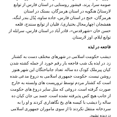
صومه سرا، پرند، فیشور روستایی در استان فارس از توابع
لارستانّ هنگویه در استان هرمزگان، بستک در استان
هرمزگان، خنج در استان فارس، جاده ساوه، پُدُل بندر لنگه،
هفشجان (چهارمحال بختیاری)، قلیان از توابع سنندج، قلعه
حسن خان «شهرقدس»، قادر آباد در استان فارس، سرابله از
توابع ایلام، اوز لارستان.
فاجعه در ایذه
دیشب حکومت اسلامی در شهرهای مختلف دست به کشتار
زد. در ایذه یک شب فاجعه بار رقم خورد. از جمله کشته شدن
کیان پیرملک کودک ده ساله. تعداد جانباختگان این شهر هنوز
روشن نیست. حکومت جمهوری اسلامی به دروغ مدعی شده
است که کشتار مردم توسط تروریست های وابسته به خارج
صورت گرفته است. دروغی که مثل سایر دروغ های حکومت
از جانب هیچ کس پذیرفته نشده است. جسد بی جان کیان ده
ساله را دیشب با کیسه های یخ نگاهداری کردند و او را به
سردخانه منتقل نکردند تا از سوی ماموران جمهوری اسلامی
دزدیده نشود.