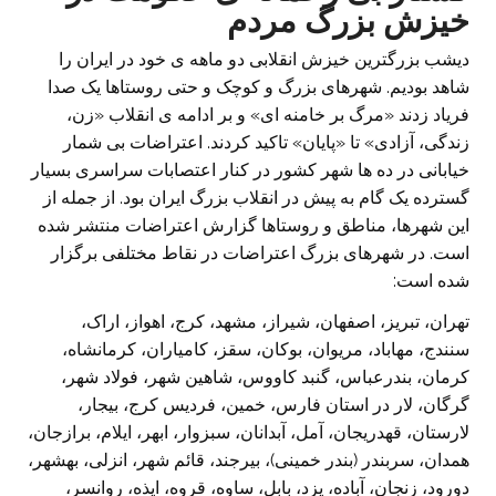
خیزش بزرگ مردم
دیشب بزرگترین خیزش انقلابی دو ماهه ی خود در ایران را
شاهد بودیم. شهرهای بزرگ و کوچک و حتی روستاها یک صدا
فریاد زدند «مرگ بر خامنه ای» و بر ادامه ی انقلاب «زن،
زندگی، آزادی» تا «پایان» تاکید کردند. اعتراضات بی شمار
خیابانی در ده ها شهر کشور در کنار اعتصابات سراسری بسیار
گسترده یک گام به پیش در انقلاب بزرگ ایران بود. از جمله از
این شهرها، مناطق و روستاها گزارش اعتراضات منتشر شده
است. در شهرهای بزرگ اعتراضات در نقاط مختلفی برگزار
شده است:
تهران، تبریز، اصفهان، شیراز، مشهد، کرج، اهواز، اراک،
سنندج، مهاباد، مریوان، بوکان، سقز، کامیاران، کرمانشاه،
کرمان، بندرعباس، گنبد کاووس، شاهین شهر، فولاد شهر،
گرگان، لار در استان فارس، خمین، فردیس کرج، بیجار،
لارستان، قهدریجان، آمل، آبدانان، سبزوار، ابهر، ایلام، برازجان،
همدان، سربندر (بندر خمینی)، بیرجند، قائم شهر، انزلی، بهشهر،
دورود، زنجان، آباده، یزد، بابل، ساوه، قروه، ایذه، روانسر،