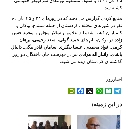
۲۵ آبان ۱۴۰۱ با شلیک مستقیم نیروهای سرکوبگر حکومتی
کشته شد.
منابع کردی گزارش می دهند که در روزهای ۲۴ و ۲۵ آبان ده
نفر در شهرهای مختلف کردستان از جمله سنندج، بوکان و
کامیاران کشته شده اند. علاوه بر
سالار مجاور
و
محمد حسن
زاده
در بوکان، نام های
حمید گولی
،
اسعد رحیمی
،
برهان
کرمی
،
فواد محمدی
،
عیسا بیگلری
،
سامان قادر بیگی
،
دانیال
پابندی
،
زانیار اله مرادی
نیز در فهرست جان باختگان دو روز
گذشته ی کردستان دیده می شود.
اخبارروز
P
F
X
W
B
T
r
a
h
a
e
در این زمینه:
i
c
a
l
l
n
e
t
a
e
t
b
s
t
g
F
o
A
a
r