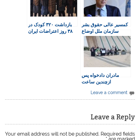
r
o
p
r
a
i
k
p
i
m
e
n
کمسیر عالی حقوق بشر
بازداشت ۳۲۰ کودک در
n
سازمان ملل اوضاع
۳۸ روز اعتراضات ایران
d
ایران را “بحرانی” خواند
l
y
مادران دادخواه پس
ازچندین ساعت
بازداشت آزاد شدند
Leave a comment
Leave a Reply
Your email address will not be published.
Required fields
*
are marked