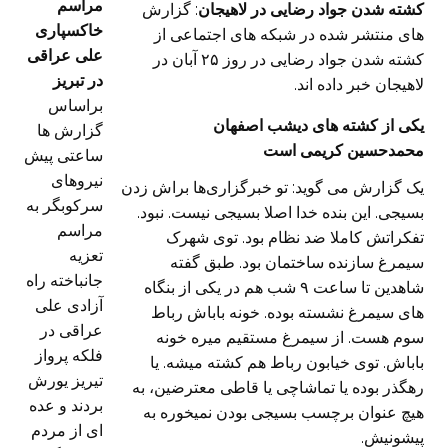
مراسم
کشته شدن جواد رضایی در لاهیجان
: گزارش
خاکسپاری
های منتشر شده در شبکه های اجتماعی از
علی عراقی
کشته شدن جواد رضایی در روز ۲۵ آبان در
در تبریز
لاهیجان خبر داده اند.
براساس
یکی از کشته های دیشب اصفهان
گزارش ها
محمدحسین کریمی است
ساعتی پیش
نیروهای
یک گزارش می گوید: تو خبرگزاری‌ها براش زدن
سرکوبگر به
بسیجی. این بنده خدا اصلا بسیجی نیست. نبود.
مراسم
تفکراتش کاملا ضد نظام بود. توی شهرک
تعزیه
سیمرغ سازنده ساختمان بود. طبق گفته
جانباخته راه
شاهدین تا ساعت ۹ شب هم در یکی از بنگاه
آزادی علی
های سیمرغ نشسته بوده. خونه باباش رباط
عراقی در
سوم هست. از سیمرغ مستقیم میره خونه
فلکه پرواز
باباش. توی خیابون رباط هم کشته میشه. یا
تیریز یورش
رهگذر بوده یا تماشاچی یا قاطی معترضین، به
بردند و عده
هیچ عنوان برچسب بسیجی بودن نمیخوره به
ای از مردم
پیشونیش.