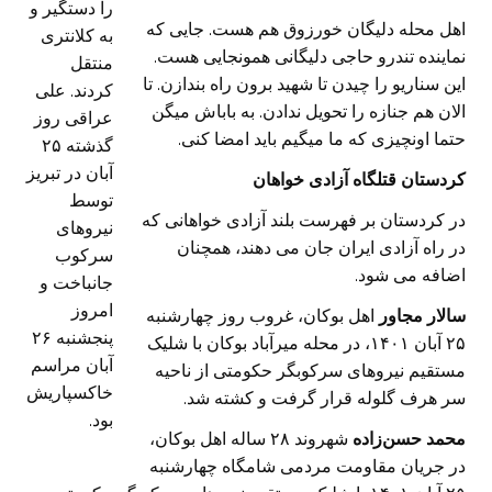
را دستگیر و
اهل محله دلیگان خورزوق هم هست. جایی که
به کلانتری
نماینده تندرو حاجی دلیگانی همونجایی هست.
منتقل
این سناریو را چیدن تا شهید برون راه بندازن. تا
کردند. علی
الان هم جنازه را تحویل ندادن. به باباش میگن
عراقی روز
حتما اونچیزی که ما میگیم باید امضا کنی.
گذشته ۲۵
آبان در تبریز
کردستان قتلگاه آزادی خواهان
توسط
در کردستان بر فهرست بلند آزادی خواهانی که
نیروهای
در راه آزادی ایران جان می دهند، همچنان
سرکوب
اضافه می شود.
جانباخت و
امروز
سالار مجاور
اهل بوکان، غروب روز چهارشنبه
پنجشنبه ۲۶
۲۵ آبان ۱۴۰۱، در محله میرآباد بوکان با شلیک
آبان مراسم
مستقیم نیروهای سرکوبگر حکومتی از ناحیه
خاکسپاریش
سر هرف گلوله قرار گرفت و کشته شد.
بود.
محمد حسن‌زاده
شهروند ۲۸ ساله اهل بوکان،
در جریان مقاومت مردمی شامگاه چهارشنبه