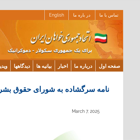
Ski
تماس با ما
در باره ما
English
t
conten
صفحه اول
درباره ما
اخبار
بیانیه ها
دیدگاهها
ویدی
نامه سرگشاده به شورای حقوق بشر
March 7, 2025