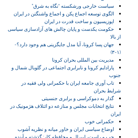
سیاست خارجی ورشکسته “نگاه به شرق”
الگوی توسعه اجماع پکن و اجماع واشنگتن در ایران
اپوزیسیون و ساخت قدرت در ایران
حکومت یکدست و پایان چالش های آزادسازی سیاسی
از بالا
جهان پسا کرونا، آیا مدل جایگزینی هم وجود دارد؟-
(۱-۳)
مدیریت بین المللی بحران کرونا
پارادایم کرونا و نابرابری اجتماعی در گلوبال شمال و
جنوب
تاب آوری جامعه ایران با حکمرانی ولی فقیه در
شرایط بحران
گذار به دموکراسی و برابری جنسیتی
نتایج انتخابات مجلس و منازعه دو ائتلاف هژمونیک در
ایران
حکمرانی خوب
اوضاع سیاسی ایران و خاور میانه و نظریه آشوب
چپ و راست، لیبرال و محافظه کار: گذشته و آینده