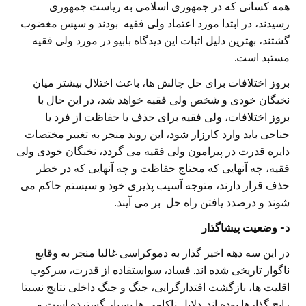
همه کسانی که در جمهوری اسلامی به ریاست جمهوری
رسیدند، در ابتدا مورد اعتماد ولی فقیه بودند و سپس مغضوب
گشتند، بهترین دلیل اثبات این دیدگاه بابیو در مورد ولی فقیه
مستبد است.
بروز اختلافات برای حل چالش ها، باعث اختلال بیشتر میان
نخبگان خودی و شخص ولی فقیه خواهد شد، در این حال با
بروز اختلافات، ولی فقیه برای حذف یا حفاظت از فرد یا
جناحی باید وارد کارزار شود، این روند منجر به تغییر مختصات
دایره قدرت در پیرامون ولی فقیه می گردد، نخبگان خودی ولی
فقیه، چه آنهایی که محتاج حفاظت و چه آنهایی که در خطر
حذف قرار دارند، متوجه آسیب پذیری خود و سیستم حاکم می
شوند و درصدد یافتن راه حل بر می آیند.
د- وضعیت پیشاگذار
در این سه دهه اخیر گذار به دموکراسی غالبا منجر به وقایع
ناگوار تاریخی شده اند. فساد، سواستفاده از قدرت، سرکوب
اقلیت ها، بازگشت اقتدارگرایی، جنگ و جنگ داخلی نتایج نسبتا
رایج گذارها بوده اند. دلایل ناکامی ها بسیار گسترده است و