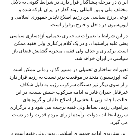
ایران در مرحله پیشاگذار قرار دارد. در شرایط کنونی به دلایل
مختلف ملی و بین المللی روند گذار در ایران بلوکه شده و
نوعی برزخ سیاسی بین رژیم اصلاح ناپذیر جمهوری اسلامی و
اپوزیسیون در داخل و خارج برقرار است.
در این شرایط با تعییرات ساختاری تحمیلی
،
آزادسازی سیاسی
یعنی غلبه براستبداد، و در یک کلام برکناری ولی فقیه ممکن
است. برکناری و حذف ولی فقیه، منجربه گشایش فضای باز
سیاسی در ایران خواهد شد.
تعییرات ساختاری تحمیلی در مسیر گذار، زمانی ممکن است
که اپوزیسیون متحد در موقعیت برتر نسبت به رژیم قرار دارد
و از سوی دیگر نیز دستگاه سرکوب رژیم به دلیل شکاف
غیرقابل جبران قادر به ادامه سرکوب جنبش نیست، در این
حالت با چانه زنی با بخشی از اصلاح طلبان و گروه های
پیرامونی رژیم، بساط ولی فقیه برچیده می شود و با برگزاری
سریع انتخابات، دولت برآمده از رای مردم قدرت را در دست
می گیرد.
این سناریوی ادامه جمهوری اسلامی، بدون ولی فقیه است و