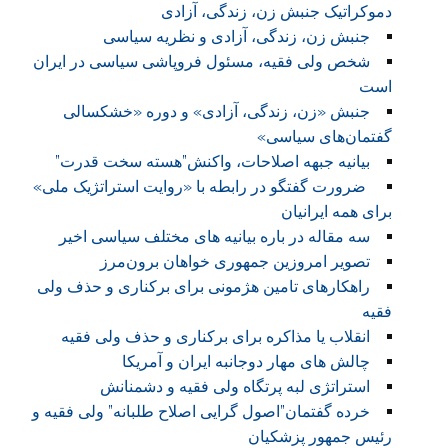
دموکراتیک جنبش زن، زندگی، آزادی
جنبش زن، زندگی، آزادی و نظریه سیاسی
شخص ولی فقیه، مسئول فروپاشی سیاسی در ایران
است
جنبش «زن، زندگی، آزادی» و دوره «خشکسالی
گفتمان‌های سیاسی»
بیانیه جبهه اصلاحات، واکنش”هسته سخت قدرت”
ضرورت گفتگو در رابطه با «روایت استراتژیک ملی»
برای همه ایرانیان
سه مقاله در باره بیانیه های مختلف سیاسی اخیر
تصویر امروزین جمهوری خواهان برون‌مرز
راهکارهای تامین هژمونی برای برکناری و حذف ولی
فقیه
انقلاب یا مذاکره برای برکناری و حذف ولی فقیه
چالش های مهار دوجانبه ایران و آمریکا
استراتژی لبه پرتگاه ولی فقیه و دشمنانش
خرده گفتمان”اصول گرایی اصلاح طلبانه” ولی فقیه و
رئیس جمهور پزشکیان