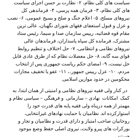
سیاست های کلی نظام، ۲- نظارت بر حسن اجرای سیاست
های کلی نظام، ۳- فرمان همه پرسی، ۴- فرماندهی کل
نیروهای مسلح، ۵- اعلام جنگ و صلح و بسیج عمومی، ۶- نصب
و عزل و قبول استعفای فقهای شورای نگهبان، عالی ترین
مقام قوه قضائیه، رییس سازمان صدا و سیما، رئیس ستاد
مشترک، فرمانده کل سپاه پاسداران، فرماندهان عالی
نیروهای نظامی و انتظامی، ۷- حل اختلاف و تنظیم روابط
قوای سه گانه، ۸- حل معضلات نظام که از طرق عادی قابل
حل نیست، ۹- امضای حکم ریاست جمهوری پس از انتخاب
مردم، ۱۰- عزل رییس جمهور…، ۱۱- عفو یا تخفیف مجازات
محکومین در حدود موازین اسلامی.
در کنار ولی فقیه نیروهای نظامی و امنیتی از همان ابتدا، به
کمک امکانات نهادی – سازمانی و فرهنگی – سیاسی نظام و
مهمتر از همه درپناه ولی فقیه پایه های قدرت خود را
استوارکرده اند. نظامیان با حمایت نهادهای غیرانتخابی،
روحانیان صاحب امتیاز و دارای قدرت و نظامیان و تجار و
بورکرات های پیرو ولایت، نیروی اصلی حفظ وضع موجود
هستند.