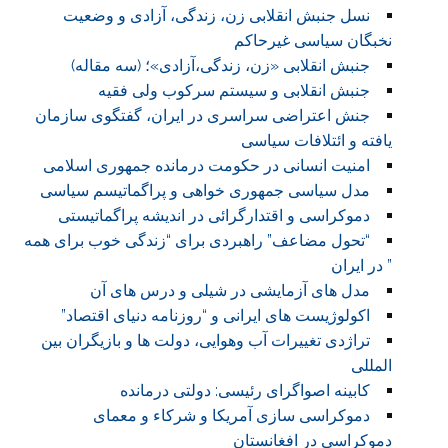
نسل جنبش انقلابی زن، زندگی، آزادی و وضعیت
نخبگان سیاسی غیرحاکم
جنبش انقلابی «زن، زندگی،آزادی»؛ (سه مقاله)
جنبش انقلابی و سیستم سرکوب ولی فقیه
جنش اعتراضی سراسری در ایران، گفتگوی سازمان
یافته و ائتلافات سیاسی
امنیت انسانی در حکومت درمانده جمهوری اسلامی
مدل سیاسی جمهوری خواهی و پراگماتیسم سیاسی
دموکراسی و اقتدارگرائی در اندیشه پراگماتیستی
“تحول مضاعف” راهبردی برای “زندگی خوب برای همه
” در ایران
مدل های آزمایشی در شیلی و درس های آن
اکولوژیست های ایرانی و “روزنامه دنیای اقتصاد”
تراژدی تغییرات آب وهوایی، دولت ها و بازیگران بین
المللی
کابینه اصواگرای رئیسی: دولتی درمانده
دموکراسی سازی آمریکا و شرکاء و معمای
دموکراسی در افغانستان