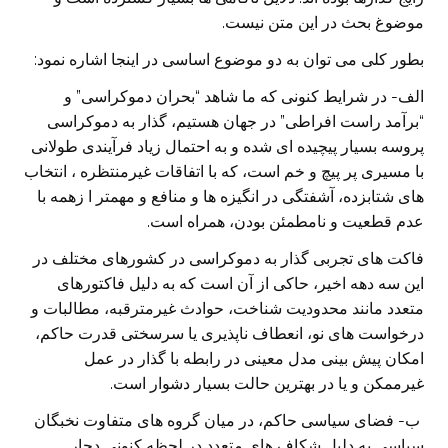
موضوغ بحث در این متن نیست.
بطور کلی می توان به دو موضوع اساسی در اینجا اشاره نمود:
الف- در شرایط کنونی که ما شاهد “بحران دموکراسی” و
“برآمد راست افراطی” در جهان هستیم، گذار به دموکراسی
پروسه بسیار پیچیده ای شده و به احتمال زیاد فرآیندی طولانی
با مسیری پر پیچ و خم است، که با اتفاقات غیرمنتظره ، انتخاب
های شتابزده، آشفتگی در انگیزه ها و منافع و مهمتر ا زهمه با
عدم قطعیت و نامطمئن بودن، همراه است.
فاکت های تجربی گذار به دموکراسی در کشورهای مختلف در
این سه دهه اخیر، حاکی از آن است که به دلیل فاکتورهای
متعدد مانند محدودیت شناخت، حوادث غیرمترقبه، مطالبات و
درخواست های نو، انعطاف ناپذیری یا سرسختی قدرت حاکم،
امکان پیش بینی مدل معینی در رابطه با گذار در عمل
غیرممکن و یا در بهترین حالت بسیار دشوار است.
ب- فضای سیاسی حاکم، در میان گروه های متفاوت نخبگان
سیاسی به دلیل شکاف های متعدد در لحظه کنونی دچار