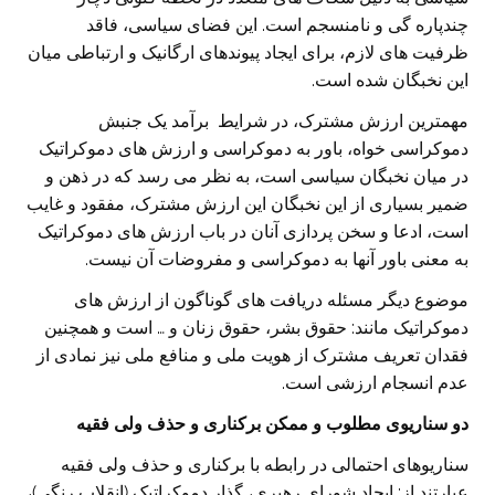
چندپاره گی و نامنسجم است. این فضای سیاسی، فاقد
ظرفیت های لازم، برای ایجاد پیوندهای ارگانیک و ارتباطی میان
این نخبگان شده است.
مهمترین ارزش مشترک، در شرایط برآمد یک جنبش
دموکراسی خواه، باور به دموکراسی و ارزش های دموکراتیک
در میان نخبگان سیاسی است، به نظر می رسد که در ذهن و
ضمیر بسیاری از این نخبگان این ارزش مشترک، مفقود و غایب
است، ادعا و سخن پردازی آنان در باب ارزش های دموکراتیک
به معنی باور آنها به دموکراسی و مفروضات آن نیست.
موضوع دیگر مسئله دریافت های گوناگون از ارزش های
دموکراتیک مانند: حقوق بشر، حقوق زنان و … است و همچنین
فقدان تعریف مشترک از هویت ملی و منافع ملی نیز نمادی از
عدم انسجام ارزشی است.
دو سناریوی مطلوب و ممکن برکناری و حذف ولی فقیه
سناریوهای احتمالی در رابطه با برکناری و حذف ولی فقیه
عبارتند از: ایجاد شورای رهبری، گذار دموکراتیک (انقلاب رنگی)،