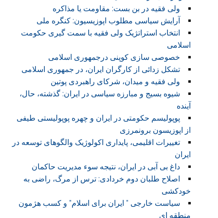
ولی فقیه در بن بست: مقاومت یا مذاکره
آرایش سیاسی مطلوب اپوزیسیون: کنگره ملی
انتخاب استراتژیک ولی فقیه با سمت گیری حکومت
اسلامی
خصوصی سازی کوپنی درجمهوری اسلامی
تشکل زدائی از کارگران ایران، در جمهوری اسلامی
ولی فقیه و میدان، شرکای راهبردی پوتین
شیوه بسیج و مبارزه سیاسی در ایران: گذشته، حال،
آینده
پوپولیسم حکومتی در ایران و چهره پوپولیستی طیفی
از اپوزیسون برونمرزی
تغییرات اقلیمی، پایداری اکولوژیک والگوهای توسعه در
ایران
داغ بی آبی در ایران، نتیجه سوء مدیریت حاکمان
اصلاح طلبان دوم خردادی: ترس از مرگ، راضی به
خودکشی
سیاست خارجی ” ایران برای اسلام” و کسب هژمون
منطقه ای