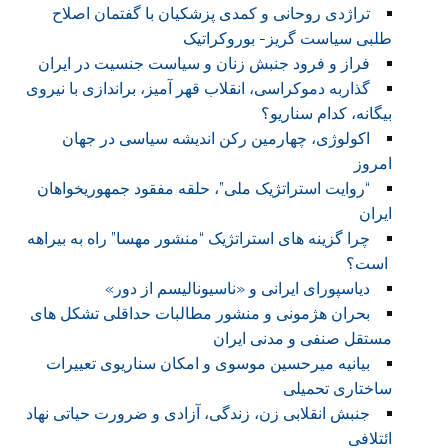
تراژدی روحانی و کمدی پزشکیان با گفتمان اصلاح
طلبی سیاست گریز- بوروکراتیک
فراز و فرود جنبش زنان و سیاست جنسیت در ایران
گذاربه دموکراسی، انقلاب قهر آمیز، براندازی با نیروی
بیگانه، کدام سناریو؟
اکولوژی، چهارمین رکن اندیشه سیاسی در جهان
امروز
“روایت استراتژیک ملی”، حلقه مفقود جمهوریخواهان
ایران
چرا گزینه های استراتژیک “منشور مهسا” راه به بیراهه
است؟
دیاسپورای ایرانی و «ناسیونالیسم از دور»
بحران هژمونی و منشور مطالبات حداقلی تشکل های
مستقل صنفی و مدنی ایران
بیانیه میرحسین موسوی و امکان سناریوی تعییرات
ساختاری تحمیلی
جنبش انقلابی زن، زندگی، آزادی و ضرورت حیاتی نهاد
ائتلافی