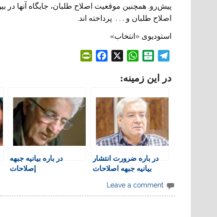
پیش‌رو. همچنین موقعیت اصلاح طلبان، جایگاه آنها در 
اصلاح طلبان و . . . پرداخته اند.
استودیوی «انتخاب»
P
F
X
W
B
T
r
a
h
a
e
در این زمینه:
i
c
a
l
l
n
e
t
a
e
t
b
s
t
g
F
o
A
a
r
r
o
p
r
a
i
k
p
i
m
e
n
در باره ضرورت انتشار
در باره بیانیه جبهه
n
بیانیه جبهه اصلاحات
إصلاحات
d
l
Leave a comment
y