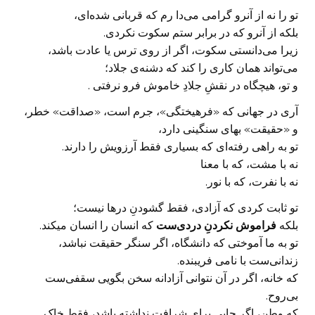
تو را نه از آنرو گرامی می‌دا رم که قربانی شده‌ای،
بلکه از آنرو که در برابر ستم سکوت نکردی.
زیرا می‌دانستی سکوت، اگر از روی ترس یا عادت باشد،
می‌تواند همان کاری را کند که دشنه‌ی جلاد؛
و تو، هیچگاه در نقشِ جلادِ خاموش فرو نرفتی .
آری در جهانی که «فرهیختگی»، جرم است، «صداقت» خطر،
و «حقیقت» بهای سنگینی دارد،
تو به راهی رفته‌ای که بسیاری فقط آرزویش را دارند.
نه با مشت، که با معنا
نه با نفرت، که با نور.
تو ثابت کردی که آزادی، فقط گشودنِ درها نیست؛
بلکه
فراموش نکردنِ دردی‌ست
که انسان را انسان میکند.
تو به ما آموختی که دانشگاه، اگر سنگر حقیقت نباشد،
زندانی‌ست با نامی فریبنده.
که خانه، اگر در آن نتوانی آزادانه سخن بگویی سقفی‌ست
بی‌روح.
که وطن، اگر جایی برای شرافت نداشته باشد، فقط خاک