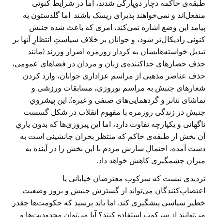
طبقه‌ی حاکمه دچار دوپارگی شدند، اما در شرایط کنونی
منفعل‌اند و نمی‌خواهند پذیرای ریسک باشند. اما گلدستون به
پیامد این وضع اشاره نمی‌کند، امری که باعث شده جنبش
کنونی رادیکال‌تر شود، و جوانان بر خلاف سیاستِ انتظارِ آنها بر
تبدیل خواسته‌هایشان به کردار روزمره اصرار ورزند (مانند
حذف حصارهای جداکننده‌ی زنان و مردان در فضاهای عمومی،
حذف عناصر مذهبی از مراسم عزاداری جوانان، وارد کردن
شعارهای جنبش به مراسم نوروزی، مسابقات ورزشی و
تماشای تئاتر و گردهمایی‌های صنفی و غیره). این پیشرویِ
جنبش در زندگی روزمره با مفهوم انقلاب در شکل گسست
ناگهانی و یکپارچه تفاوت دارد، اما این پیروزی‌ها که بدون یاریِ
آن بخش از طبقه‌ی حاکم که منتظر بحران جانشینی است به
دست آمده، احتمال سازش مردم با این بخش را در آینده به
میزان چشمگیری کاهش خواهد داد.
تردیدی نیست که سرکوب معترضان خیابانی یا
اعتصاب‌کنندگان می‌تواند از گسترش جنبش و بروز وضعیت
خطیر سیاسی پیشگیری کند. اما باید پرسید که حکومت‌ها چقدر
می‌توانند از سرکوب استفاده کنند؟ آیا می‌توان محدودیت‌ها و