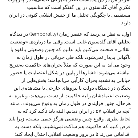
فکریِ آقای گلدستون در این گفتگو است که مناسبتِ
مستقیمی با چگونگیِ تحلیل ما از جنبش انقلابیِ کنونی در ایران
دارند.
اول
، به نظر می‌رسد که عنصر زمان (temporality) در دیدگاه
تحلیلیِ آقای گلدستون غایب است. وقتی ما درباره‌ی «وضعیت
انقلابی» صحبت می‌کنیم باید بدانیم که چنین وضعیتی بالقوه یا
ناگهانی پدیدار نمی‌شود، بلکه طی جریانی در طول زمان به
وجود می‌آید. به این صورت که مثلاً بحران‌های حاکمیت به‌تدریج
انباشته می‌شوند؛ فشارها از پایین در شکل اعتصابات یا حضور
خیابانی به تشدید بحران کارآیی می‌انجامند؛ بخش‌هایی از
نخبگان در دستگاه دولت یا نیروهای خارجی با مشاهده‌ی این
وضعیت اعتمادشان را به حاکمیت از دست می‌دهند، و غیره. به
هرحال، چنین فرایندی در طول زمان به وقوع می‌پیوندد، مانند
آنچه در انقلاب ۵۷ در ایران دیدیم. البته باید تأکید کرد که به
لحاظ نظری، وقوع چنین وضعیتی هرگز حتمی نیست، زیرا باید
فرض کنیم که حاکمیت هم ساکت نمی‌نشیند، بلکه دست به
اقداماتی می‌زند تا در بروز وضعیت انقلابی اختلال ایجاد کند؛