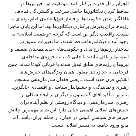
الجزایر را از قدرت برکنار کنند. موفقیت این خیزش‌ها در
ساقط کردن دیکتاتورها حاصل سرعت و گستردگیِ قیام‌ها،
غافلگیر شدن حکومت‌ها، و فشار فوق‌العاده‌ی قیام توده‌ای به
رژیم‌ها برای پذیرش برکناریِ دیکتاتورها بود. اما این پایان ماجرا
نیست. واقعیتِ دیگر این است که گرچه «وضعیت انقلابی» به
وجود آمد و دیکتاتورها ساقط شدند، اما تغییرات عمیق در
ساختار رژیم‌ها رخ نداد، و حکومت‌های جدید همچنان ضعیف و
آسیب‌پذیر باقی ماندند تا جایی که یا به حوزه‌ی مداخله‌ی
نیروهای رژیم‌های سابق تبدیل شدند یا قربانیِ کودتا شدند. چنین
فرجامی تا حد زیادی معلول همان ویژگی‌های خیزش‌های
انقلابیِ قرن جدید است ــ یعنی فقدان سازمان‌دهی منسجم،
رهبری و نمایندگی، و چشم‌انداز سیاسی و اقتصادیِ جایگزین.
بنابراین، تأکید آقای گلدستون و دیگران بر ایجاد شکلی از
رهبری، سازمان‌دهی، و دیدگاه روشنی از نظم آینده برای
جنبش‌های انقلابی اهمیتی حیاتی دارد. این شاید مهم‌ترین چالش
خیزش‌های سیاسیِ کنونی در جهان، از جمله ایران، باشد، اما
مانع ورود جامعه به مسیر انقلابی نیست.