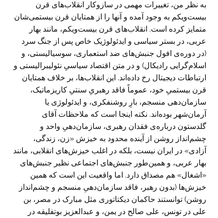
به نظر من، تغییرات مهمی در سازوکار انقلاب‌های قرن
بیست‌ویکم به وجود آمده و آنها را از همتایان قرن بیستمی‌شان
متمایز کرده است. انقلاب‌های قرن بیست‌ویکم، مانند بهار
عربی، در بستر سیاسی و ایدئولوژیک خاص پس از جنگ سرد
(در دوره‌ی افول جنبش‌های ضد استعماری، سوسیالیستی، و
اسلام‌گرایی رادیکال) و در متن اقتصاد سیاسیِ نئولیبرالیستی و
ارتباطات دیجیتال رخ داده‌اند. این انقلاب‌ها، بر خلاف همتایان
قرن بیستمیِ خود، عموماً فاقد رهبریِ سنتیِ کاریزماتیک،
سازمان‌دهی منسجم، بارِ روشنفکری، و ایدئولوژی یا
آرمان‌شهر بوده‌اند. نکته اینجا است که ملاحظات آقای
گلدستون درباره‌ی فقدان رهبری، سازمان‌دهیِ واحد و
چشم‌انداز روشن از آینده محدود به خیزش «زن، زندگی،
آزادی» در ایران نیست، بلکه در اغلب خیزش‌های انقلابی، مانند
بهار عربی، و همین‌طور جنبش‌های اجتماعی نظیر جنبش‌های
«اشغال» هم مصداق دارد. اما واقعیت این است که همین
خیزش‌ها (بدون رهبر، فاقد سازمان‌دهیِ منسجم و چشم‌انداز
روشن) توانستند حاکمان دیکتاتوری مثل مبارک در مصر، بن
علی در تونس، علی صالح در یمن، و عبدالعزیز بوتفلیقه در