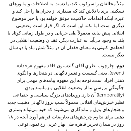
مثلاً مخالفان را سرکوب کند، یا دست به اصلاحات و مانورهای
تسکینی بزند یا تلاش کند که مقداری از بحران‌ها را حل کند و
غیره. اینکه اقدامات حاکمیت موفق خواهد بود یا خیر موضوع
دیگری است. اما نکته این است که اگر قرار است وضعیتی
انقلابی پیش بیاید، معمولاً طی جریانی و در طول زمانی کوتاه یا
بلند به وجود می‌آید. به عبارت دیگر، فقدان وضعیت انقلابی در
لحظه‌ی کنونی به معنای فقدان آن در مثلاً شش ماه یا دو سال
دیگر نیست.
دوم
، چارچوب نظریِ آقای گلدستون فاقد مفهوم «رخداد»
(event)، یعنی گسست و تغییر ناگهانی در هنجارها و الگوی
ذهنی افراد است. توجه به این مفهوم پیامد‌های مهمی برای
چگونگیِ بررسیِ ما از وضعیت انقلابی و زمانمند بودنِ
(temporality) آن دارد. رویدادهای بزرگ سیاسی و اجتماعی
نظیر خیزش‌های انقلابی معمولاً سبب بروز ناگهانیِ ذهنیت جدید
و هنجارهای بدیل و ماندگاری می‌شوند که خود می‌تواند بستری
ذهنی برای تداوم چرخش‌های تعارضات فراهم آورد. آنچه در ۱۸
روز در میدان تحریر قاهره طی بهار عربی رخ نمود، نوعی