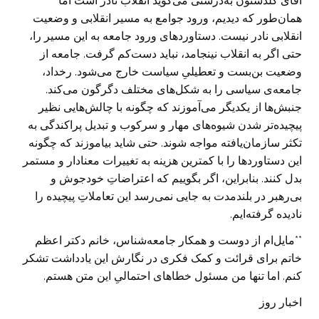
آقای گلدستون به‌درستی می‌گوید انقلاب نادر است اما
همان‌طور که دیدیم، ورود جوامع به مسیر انقلابی و وضعیت
انقلابی نادر نیست. دستاوردهای ورود جامعه به این مسیر را،
حتی اگر به انقلاب نینجامد، نباید دست‌کم گرفت. جامعه از
وضعیت بن‌بست و تعطیلیِ سیاست خارج می‌شود. رخداد،
جامعه‌ی سیاسی را به شکل‌های مختلف دگرگون می‌کند.
جنبش‌ها از یکدیگر می‌آموزند که چگونه با چالش‌هایی نظیر
پیچیده‌تر شدن شیوه‌های مهار و سرکوب و تبدیل پراکندگی به
تکثر سازمان‌یافته مواجه شوند. حتی شاید بیاموزند که چگونه
این دستاوردها را با کمترین هزینه به تغییرات معنادار و مستمر
بدل کنند. بنابراین، اگر بگوییم که اعتراضاتِ خودجوش و
بی‌رهبر در بلندمدت به جایی نمی‌رسد این تعاملاتِ پیچیده را
نادیده گرفته‌ایم.
**مایل‌ام از دوست و همکار جامعه‌شناس، خانم دکتر اعظم
خاتم برای قرائت و کمک فکری در نگارش این یادداشت تشکر
کنم. اما تنها من مسئول خطاهای احتمالیِ این متن هستم.
اخبار روز