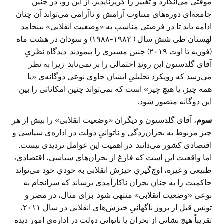
موقتی می‌انگارد و تغییر را گریزناپذیر. از این ‌رو، در چنین
جامعه‌ای دوره‌های متناوب آرامش و ناآرامی می‌تواند آن‌ چنان
ادامه یابد تا در فرصتی مناسب به «وضعیت انقلابی» بینجامد.
لهستان طی شش سال ( ۱۹۸۲-۱۹۸۸) و سودان در هشت ماه
(فوریه تا اوت ۲۰۱۹) چنین مسیری را پیمودند. دیدگاه نظریِ
آقای گلدستون این روندِ احتمالی را بر نمی‌تابد. زیرا به نظر
می‌رسد که رویکرد تحلیلیِ ایشان حاوی نوعی دوگانه‌ی «یا
همه‌ چیز، یا هیچ‌ چیز» است که نمی‌تواند چنین امکاناتی را بین
این دوگانه متصور شود.
سوم
، آقای گلدستون و دیگران «وضعیت انقلابی» را بیش از هر
چیز مربوط به بحران‌زدگی و ناتوانیِ دولت در اداره‌ی سیاسی و
اقتصادی کشور می‌دانند. در اهمیت این عوامل تردیدی نیست.
اما واقعیت این است که فارغ از بحران‌های سیاسی، اقتصادی،
طبیعی و غیره، اوج‌گیریِ خیزش انقلابی به ‌خودیِ خود می‌تواند
حاکمیت را به چنان بحران ناکارآمدی برساند که سرانجام به‌
نوعی «وضعیت انقلابی» منتهی شود. برای مثال، در مصر و
تونس قبل از بروز ناگهانیِ خیزش‌های انقلابی در سال ۲۰۱۱،
تقریباً هیچ نشانی از بحران یا ناتوانیِ دولت در اداره‌ی امور دیده