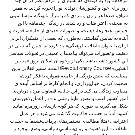
«رخداد» بود به گونه‌ای که بسیاری از مردم مصر در آن چند
روز برای خود و کشورشان تولدی نو را تجربه کردند. به همین
سیاق، صدها هزار زن و مردی که با مرگ نابهنگام مهسا امینی
به صحنه‌ی اعتراضات وارد شدند در زندگیِ چندماهه با این
خیزش، هنجارها، ذهنیت، و تصورات جدیدی از جامعه، قدرت و
آینده به نمایش گذاشتند، به‌طوری که بعضی از متفکران ایرانی
از آن با عنوان «انقلاب فرهنگی» یاد کرده‌اند. چنین گسستی در
ذهنیت و تصورات می‌تواند پیامدهای عمیقی در تحولات سیاسیِ
آتیِ کشور داشته باشد. یکی از وجوه آن امکان بروز «مسیر
انقلابی» (Revolutionary Course) است. مسیر انقلابی بدین
معناست که بخش بزرگی از جامعه همواره با فکر کردن،
صحبت کردن، خیال‌پردازی، و انجام کارها بر اساس آینده‌ای
متفاوت زندگی می‌کند. در این حالت، قضاوت مردم درباره‌ی
امور کشور اغلب با تصور «اینا رفتنی‌اند» در اعماق ذهن‌شان
شکل می‌گیرد، به ‌طوری که هر گونه نارساییِ روزمره (مانند
کمبود آب) به حساب حاکمیت گذاشته می‌شود و هر عمل
اعتراضی (مثلاً مطالبه‌ی دستمزدهای پرداخت‌نشده) به حساب
«انقلاب». این ذهنیت و روان‌شناسیِ سیاسی، وضع موجود را