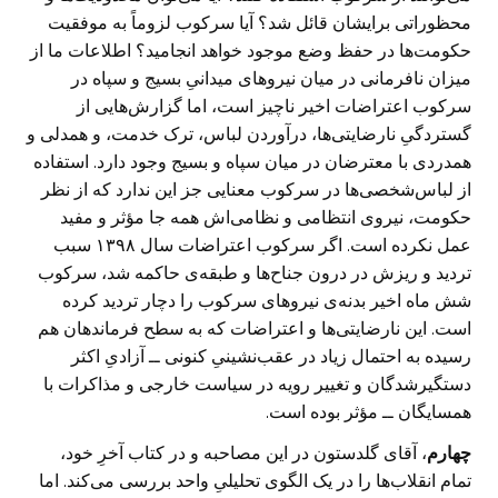
محظوراتی برایشان قائل شد؟ آیا سرکوب لزوماً به موفقیت
حکومت‌ها در حفظ وضع موجود خواهد انجامید؟ اطلاعات ما از
میزان نافرمانی در میان نیروهای میدانیِ بسیج و سپاه در
سرکوب اعتراضات اخیر ناچیز است، اما گزارش‌هایی از
گستردگیِ نارضایتی‌ها، درآوردن لباس، ترک خدمت، و همدلی و
همدردی با معترضان در میان سپاه و بسیج وجود دارد. استفاده
از لباس‌شخصی‌ها در سرکوب معنایی جز این ندارد که از نظر
حکومت، نیروی انتظامی و نظامی‌اش همه ‌جا مؤثر و مفید
عمل نکرده است. اگر سرکوب اعتراضات سال ۱۳۹۸ سبب
تردید و ریزش در درون جناح‌ها و طبقه‌ی حاکمه شد، سرکوب
شش ماه اخیر بدنه‌ی نیروهای سرکوب را دچار تردید کرده
است. این نارضایتی‌ها و اعتراضات که به سطح فرماندهان هم
رسیده به احتمال زیاد در عقب‌نشینیِ کنونی ــ آزادیِ اکثر
دستگیرشدگان و تغییر رویه در سیاست خارجی و مذاکرات با
همسایگان ــ مؤثر بوده است.
چهارم
، آقای گلدستون در این مصاحبه و در کتاب آخرِ خود،
تمام انقلاب‌ها را در یک الگوی تحلیلیِ واحد بررسی می‌کند. اما