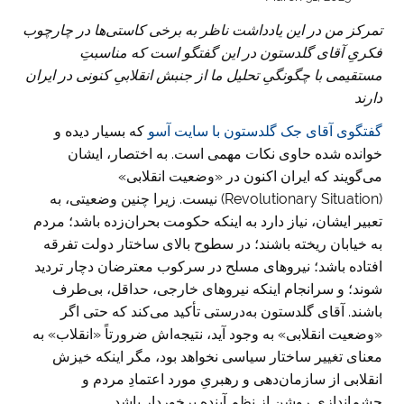
تمرکز من در این یادداشت ناظر به برخی کاستی‌ها در چارچوب
فکریِ آقای گلدستون در این گفتگو است که مناسبتِ
مستقیمی با چگونگیِ تحلیل ما از جنبش انقلابیِ کنونی در ایران
دارند
گفتگوی آقای جک گلدستون با سایت آسو
که بسیار دیده و
خوانده شده حاوی نکات مهمی است. به اختصار، ایشان
می‌گویند که ایران اکنون در «وضعیت انقلابی»
(Revolutionary Situation) نیست. زیرا چنین وضعیتی، به
تعبیر ایشان، نیاز دارد به اینکه حکومت بحران‌زده باشد؛ مردم
به خیابان ریخته باشند؛ در سطوح بالای ساختار دولت تفرقه
افتاده باشد؛ نیروهای مسلح در سرکوب معترضان دچار تردید
شوند؛ و سرانجام اینکه نیروهای خارجی، حداقل، بی‌طرف
باشند. آقای گلدستون به‌درستی تأکید می‌کند که حتی اگر
«وضعیت انقلابی» به وجود آید، نتیجه‌اش ضرورتاً «انقلاب» به
معنای تغییر ساختار سیاسی نخواهد بود، مگر اینکه خیزش
انقلابی از سازمان‌دهی و رهبریِ مورد اعتمادِ مردم و
چشم‌اندازی روشن از نظم آینده برخوردار باشد.