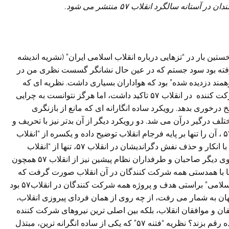
نه سالگرد انقلاب ۵۷ منتشر می شود.
ستین بار در “تزهایی درباره انقلاب اسلامی ایران” (نشریه اندیشه
آن چه بر سرمان رفته بود سود جستم که در عین حال نشانگر گسست نظری من در
ند دزدیده شده” بود که هواداران بسیاری داشت. نظریه ای که
گرچه به درستی بر خصلت همگانی و متکثر نیروهای شرکت کننده در انقلاب ۵۷ تاکید داشت، اما هرگز نتوانست به چرایی
رخوری بدهد. رویکرد ساده انگارانه ای که مانع از بازنگری
ف درگیر درآن می شد. دو رویکرد دیگر از آن بدتر نیز با تحریف و
نادیده گرفتن خصلت متکثر و پیچیده انقلاب پوپولیستی ۵۷ ، آن را تنها بر پایه فرجام انقلاب توضیح داده و یکسره از “انقلاب
اسلامی” سخن می گویند. از یک سو مدافعان نظام حاکم با انکار و حذف نفش دگراندیشان در انقلاب ۵۷، تنها از “انقلاب
شکوهمند معنوی” و اسلامی ایران سخن می گویند. از سوی دیگر صاحبان و طرفداران نظام پیشین نیز از انقلاب ۵۷ همچون
یان اما با همدستی همه شرکت کنندگان در آن انقلاب صورت گرفت که
قدر آن نظام را نمی دانستند. روشن نیست اگر “انقلاب اسلامی” براستی هدف و پروژه همه شرکت کنندگان در انقلاب۵۷ بود
ان به شمار می رفت، از چه روی از همان فردای پیروزی انقلاب،
فان و موافقان انقلاب، بلکه بین اصلی ترین نیروهای شرکت کننده
در انقلاب را درپی داشت تا سرنوشت دیگری را برای آینده رقم بزند؟ نظریه “فتنه ۵۷” که یکی از ساده انگرانه ترین، مبتذل