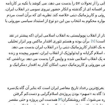
ترین و تحریف آمیز ترین خوانش های راست افراطی ایرانی را از تحولات ۵۷ را بدست می دهد، می کوشد با تکیه بر کارنامه
یر افسانه ای از گذشته و انکار حضور نیروی سومی در انقلاب ایران،
روثی و کاریزماتیک دینی خلاصه کند. نظریه ای که برآن است مردم
واره محکوم به انتخاب بین این دو نوع از استبداد سیاسی موروثی یا
ر از انقلاب پوپولیستی به انقلاب اسلامی ایران (که پیشتر در نقد
 است)
[۱]
برآن بوده و هستم تئوری اقتدار ماکس ویر ابزار تحلیلی
یک اقتدار کاریزماتیک دینی را در انقلاب ایران بدست می دهد.
سلام گرایانه و ایدئولوژیک از انقلاب ایران، تصویر پیچیده و زنده
ان به یک انقلاب اسلامی شده و واپس گرا بدست می دهد. برداشتی که
 موروثی و کاریزماتیک دینی، امکان گذار به اقتدار دمکراتیک و
ج‌ترین رخداد تاریخ معاصر ایران است که بنابر آن گاه یک‌سره
گاه به «مبهم» بودن پروژه‌ی اسلام‌گرایی و دست‌کم گرفتن
ره می‌شود؛، گاه روشنفکران
[۲]
همدست این پروژه و حتی مقصر