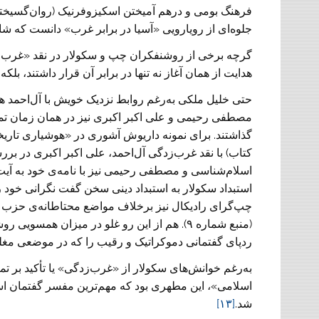
فرهنگ بومی و درهم آمیختن اسکیزوفرنیک (روان‌گسیخته) ا
جلوه‌ای از رویارویی «آسیا در برابر غرب» دانست که شای
گرچه برخی از روشنفکران چپ و سکولار در نقد «غرب‌ز
هدایت از همان آغاز نه تنها در برابر آن قرار داشتند، بلکه
حتی خلیل ملکی به‌رغم روابط نزدیک خویش با آل‌احمد ه
مصطفی رحیمی و علی اکبر اکبری نیز در همان زمان تما
استبداد سکولار به استبداد دینی سخن گفت نگرانی خود را
چپ‌گرای رادیکال نیز برخلاف مواضع محتاطانه‌ی حزب توده،
(منبع شماره ۹). هم از این رو غلو در میزان ه
ردپای گفتمانی دموکراتیک و رقیب را که در موضعی مغلو
به‌رغم خوانش‌های سکولار از «غرب‌زدگی» یا تأکید بر 
اسلامی»، این مطهری بود که مهم‌ترین مفسر گفتمان اسل
شد.
[۱۳]