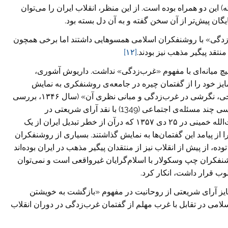
ین دو همراه بوده است. از این منظر، انقلاب ایران را می‌توان
گان پیش‌تر از آن سخن گفته و به آن دل بسته بود.
دگی» با روشنفکران اسلامی همسوهایی داشتند اما برخی همچون
 منتقد پیگیر مذهب نیز بودند.
[۱۲]
یچ میانه‌ای با مفهوم «غرب‌زدگی» نداشت. داریوش آشوری،
یز خود را از گفتمان چیره در جامعه‌ی روشنفکری به نمایش
گذاشتند. برای نمونه داریوش آشوری در «هوشیاری تاریخی، نگرشی در غرب‌زدگی و مبانی نظری آن» (سال ۱۳۴۶، بررسی
کتاب) با نقد غرب‌زدگی آل‌احمد، علی اکبر اکبری در بررسی چند مسئله‌ی اجتماعی (1349) با نقد آرای شریعتی در
اسلام‌شناسی و مصطفی رحیمی نیز با نامه‌ی خود به آیت‌الله خمینی در ۲۵ دی ۱۳۵۷ که درآن از خطر تبدیل ایران از یک
 از پیامد این گفتمان‌ها به نمایش گذاشتند. بسیاری از روشنفکران
 از پیش از انقلاب نیز از منتقدان پیگیر مذهب در ایران بوده‌اند
مسویی روشنفکران چپ وسکولار با اسلام‌گرایان غیرواقعی است و نمی‌توان
ب قرار داشت، انکار کرد.
تمایز آرای شریعتی از روحانیت در مفهوم «بازگشت به خویشتن
امی در تقابل با غرب مهلم از گفتمان غرب‌زدگی در دوران انقلاب