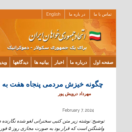
Ski
تماس با ما
در باره ما
English
t
conten
صفحه اول
درباره ما
اخبار
بیانیه ها
دیدگاهها
ویدی
چگونه خیزش مردمی پنجاه هفت به “
مهرداد درویش پور
February 7, 2024