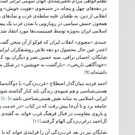
در دهه‌های چهل و پنجاه، در جستجوی «هویت خویش» و ا
انقلابی از دین، به طغیان علیه سلطه‌ی غرب و نمادهای ب
همچون جنبش سیاسی در رویارویی با تمدن غرب یک پیش‌گوی
اسلامی ایران به‌ویژه توسط فمینیست‌ها مورد انتقاد شدی
جنبه‌ی «معنوی» انقلاب ایران که فوکو از آن سخن گفت ت
اعتدر عین حال محصول دو دهه تلاش روشنفکران ایرانی
شایگان، احسان نراقی، سید حسین نصر و دیگران بود ک
«خودآگاهی تاریخی»، «بازگشت به خویشتن» در شکل بخ
داشته‌اند.
[۹]
احمد فردید بنیان‌گذار اصطلاح «غرب‌زدگی» با دوگانه‌س
هستی‌شناسی و هم شیوه‌ی زندگی باید کنار گذاشته شو
ایرانی-اسلامی به مثابه نقش هستی‌شناختی باشد.»
[۱۰]
ا
جامعه برد و تا آن‌جا پیش رفت که در کتاب «در خدمت و
آل‌احمد درغرب‌زدگی الهام گرفتند.
[۱۱]
شایگان نیز در نقد غرب‌زدگی آن را فرایندی خواند که ب