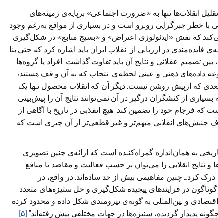
یل انقلاب‌ها تنها به «ضرورت اجتماعی» برپایه‌ی زمینه‌های
با خطر جبرگرایی روبرو است و در بسیاری از مواقع به‌رغم وجود
ید می‌کند که نقش «ایدئولوژی اعتراض» و «بسیج منابع» در شکل‌گیری
 فایده‌مندی در ارزیابی از انقلاب ایران باید اشاره کرد که حتی بنا
ن تصمیم عقلانی و نتایج آن باید تفاوت گذاشت. افراد یا گروه‌ها
ه داده‌های ذهنی و عینی لحظه‌ی انتخاب که به آن واقف هستند،
یج بعدی که ازپیش روشن نیست. دیگر آن که انقلاب محصول تنها یک
یاری از کنشگران درگیر در آن نمی‌توانند نتایج آن را پیش‌بینی
 که‌ فرجام خود را تضمین کند. هیچ انقلابی در تاریخ با آگاهی از
 جنبش‌های انقلابی مبهم‌تر و غیر قطعی‌تر از آن چیزی است که
تاریخی به همان‌اندازه گمراه‌کننده است که ارائه‌ی چنین تصویری
دها و نتایج انقلابی را می‌توان بر حسب فعالیت و مقاصد یا منافع
 درک کرد… چنین مفاهیمی بیش از حد ساده‌اند. در واقع، در
ی گوناگون در فرایندهای پیجیده شکل‌گیری و حل ستیزه‌های متعدد
اقتصادی و بین‌المللی به گونه‌ی نیرومندی شکل داده و محدود کرده
ونه پدیدار گردیده، ستیزه‌ها در جهات مختلفی پیش رفته‌اند”.
[۵]