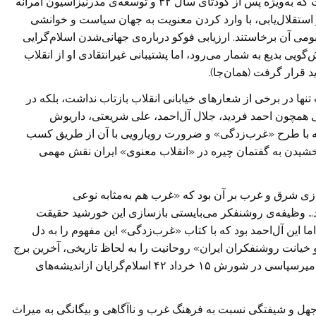
تظلم‌خواهی مردم تحقیرشده‌ی جهان سومی ایرانی است که به‌ویژه‌ پس از کودتای سال ۳۲ و توسعه‌ی مدرنیزاسیون آمرانه
ستقلال‌یابی، با وارد کردن معنویت به جهان سیاست و خوانشی
ومی آن برخاستند. ارزیابی فوکو درباره‌ی جهانی‌شدن اسلام‌گرایی
ی بدیع به شمار می‌رود، اما پشتیبانی غیرانتقادی او از انقلاب
د قرار گرفت (همان‌جا).
نها در برخی از شعارهای خیابانی انقلاب بازتاب نداشت، بلکه در
 همچون احمد فردید، جلال آل‌احمد، علی شریعتی، داریوش
ه با طرح «غرب‌زدگی» و ضرورت رویارویی با آن از طریق کسب
شیدن به گفتمان چیره در «انقلاب معنوی» ایران نقش مهمی
ازی شرق و غرب بر آن بود که «غرب هم به‌مثابه نوعی
د… وظیفه‌ی روشنفکر می‌بایستی بازسازی این خورشید حقیقت
ما این آل‌احمد بود که با کتاب «غرب‌زدگی» این مفهوم را به دل
 خیانت روشنفکران ایران» روحانیت را به لحاظ تاریخی، آخرین برج
و باروی مقاومت در قبال فرهنگ غرب خواند. به گفته‌ی میرسپاسی در شورش ۱۵ خرداد ۴۲ اسلام‌گرایان از‌اندیشه‌های
ا جهل و شیفتگی نسبت به فرهنگ غرب و ناآگاهی و بیگانگی به میراث