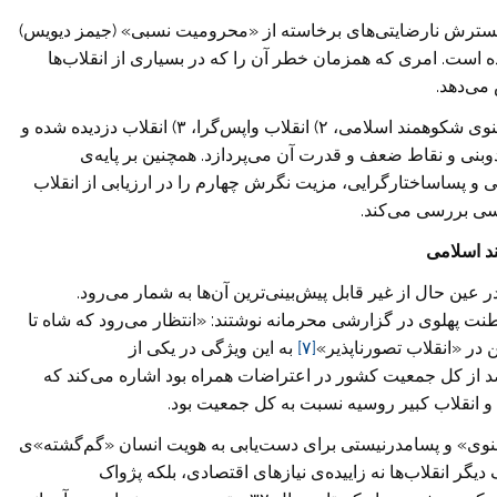
تن گسترش نارضایتی‌های برخاسته از «محرومیت نسبی» (جیمز دیویس)
است. امری که همزمان خطر آن را که در بسیاری از انقلاب‌ها
می‌دهد.
این مقاله به‌اختصار به چهار دیدگاه عمومی ۱) انقلاب معنوی شکوهمند اسلامی، ۲) انقلاب واپس‌گرا، ۳) انقلاب دزدیده شده و
لیسیتی و دوبنی و نقاط ضعف و قدرت آن می‌پردازد. همچنین بر پایه‌ی
نی و پساساختارگرایی، مزیت نگرش چهارم را در ارزیابی از انقلاب
سی بررسی می‌کند.
د اسلامی
 عین حال از غیر قابل پیش‌بینی‌ترین آن‌ها به شمار می‌رود.
ت پهلوی در گزارشی محرمانه نوشتند: «انتظار می‌رود که شاه تا
 در «انقلاب تصورناپذیر»
[۷]
به این ویژگی در یکی از
د از کل جمعیت کشور در اعتراضات همراه بود اشاره می‌کند که
 و انقلاب کبیر روسیه نسبت به کل جمعیت بود.
عنوی» و پسامدرنیستی برای دست‌یابی به هویت انسان «گم‌گشته»ی
دیگر انقلاب‌ها نه زاییده‌ی نیازهای اقتصادی، بلکه پژواک