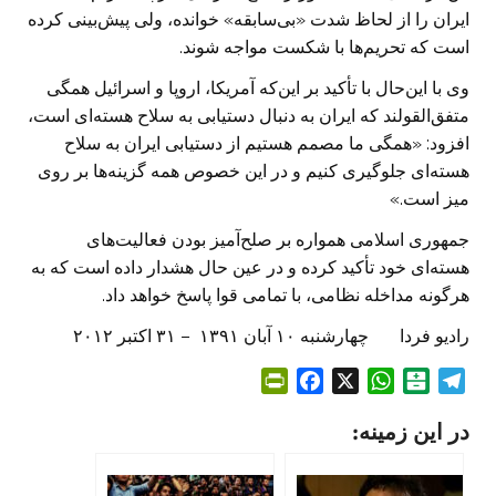
ایران را از لحاظ شدت «بی‌سابقه» خوانده، ولی پیش‌بینی کرده
است که تحریم‌ها با شکست مواجه شوند.
وی با این‌حال با تأکید بر این‌که آمریکا، اروپا و اسرائیل همگی
متفق‌القولند که ایران به دنبال دستیابی به سلاح هسته‌ای است،
افزود: «همگی ما مصمم هستیم از دستیابی ایران به سلاح
هسته‌ای جلوگیری کنیم و در این خصوص همه گزینه‌ها بر روی
میز است.»
جمهوری اسلامی همواره بر صلح‌آمیز بودن فعالیت‌های
هسته‌ای خود تأکید کرده و در عین حال هشدار داده است که به
هرگونه مداخله نظامی، با تمامی قوا پاسخ خواهد داد.
رادیو فردا چهارشنبه ۱۰ آبان ۱۳۹۱ – ۳۱ اکتبر ۲۰۱۲
P
F
X
W
B
T
r
a
h
a
e
در این زمینه:
i
c
a
l
l
n
e
t
a
e
t
b
s
t
g