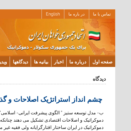
Ski
تماس با ما
در باره ما
English
t
conten
صفحه اول
درباره ما
اخبار
بیانیه ها
دیدگاهها
ویدی
دیدگاه
چشم انداز استراتژیک اصلاحات و گذا
ب- مدل توسعه ستیز ” الگوی پیشرفت ایرانی- اسلامی”
دموکراتیک و اصلاحات اقتصادی تشکیل می دهند چنانکه د
دموکراتیک در ایران ساختار اقتارگرایانه ولی فقیه غیر مس