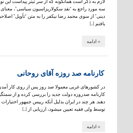
لازم به ذكر است همانگونه كه از سر تيتر پيداست اين نو
سه مورد راجع به “نقد سكولاريزاسيون سياسى”، معناى ر
دينى” از سوى محمد رضا نيكفر را به متن “تأويل” اصلاح
يافتم […]
» ادامه
کارنامه صد روزه آقای روحانی
در کشورهای غربی معمولا صد روز پس از روی کار آمدن
کارنامه صدروزه دولت جدید را بررسی کرده و از سمتگیر
دهند. هر چند در ایران بدلیل آنکه رییس جمهور اختیار
توسط ولی فقیه تعیین میشود، ارزیابی از […]
» ادامه