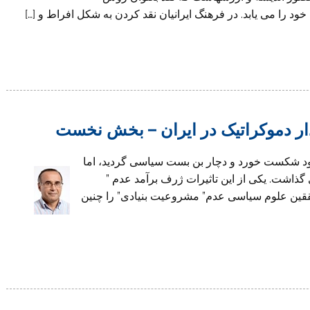
ا مى يابد. در فرهنگ ايرانيان نقد كردن به شكل افراط و […]
ار دموکراتیک در ایران – بخش نخست
ود شکست خورد و دچار بن بست سیاسی گردید، اما
ذاشت. یکی از این تاثیرات ژرف برآمد عدم ”
قین علوم سیاسی عدم” مشروعیت بنیادی” را چنین