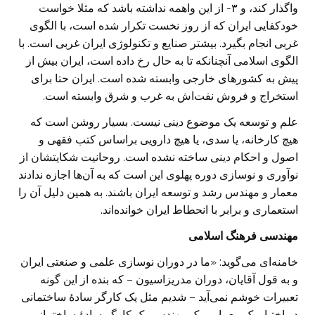
واگذار کند، و ۳- از این واهمه نداشته باشد که مثلا خواست
خودکفایی ایران که از روز نخست تکرار شده است، با الگوی
غربی انجام بگیرد. بیشتر صنایع و تکنولوژی ایران غربی است. با
الگوی اسلامی آنچنانکه تا به حال رخ داده است، ایران بیش از
پیش به کشورهای خارجی وابسته شده است. ایران حتا برای
استخراج و فروش نفت‌اش به غرب و شرق وابسته است.
علم و توسعه یک موضوع دینی نیست. بسیار روشن است که
هیچ کارخانه، یا سدی، یا هیچ دارویی براساس کتب فقهی و
اصول و احکام دینی ساخته نشده است. روحانیت شکایتشان از
نوآوری و نوسازی دوره پهلوی این است که به آن‌ها اجازه ندادند
معمار و مهندس رشد و توسعه ایران باشند. به همین دلیل آن را
استعماری و برابر با انحطاط ایران خوانده‌اند.
مهندسی فرهنگ اسلامی
خامنه‌ای می‌گوید: «ما در دوران نوسازی علمی و صنعتی ایران
و به قول آقایان، دوران مدریزاسیون – که بنده از این گونه
تعبیرات خوشم نمی‌آید – شدیم مثل یک کارگر سادۀ ساختمانی
در اختیار یک معمار و یک مهندس. یک کارگر سادۀ ساختمانی