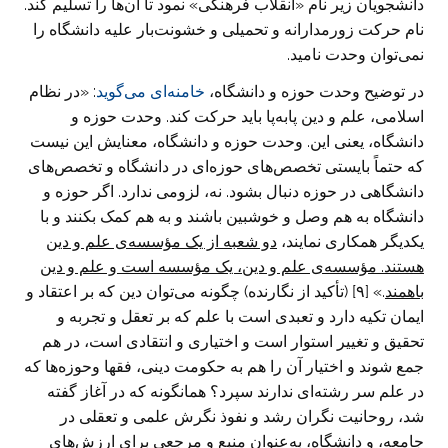
دانشجویان زیر نام «انقلاب فرهنگی» نمود تا آن‌ها را تسلیم کند.
نام حرکت زورمدارانه و تحمیلی و خشونت‌بار علیه دانشگاه را
نمی‌توان وحدت نامید.
در توضیح وحدت حوزه و دانشگاه،
خامنه‌ای می‌گوید
: «در نظام
اسلامی، علم و دین پابه‌پا باید حرکت کند. وحدت حوزه و
دانشگاه، یعنی این. وحدت حوزه و دانشگاه، معنایش این نیست
که حتماً بایستی تخصص‌های حوزه‌ای در دانشگاه و تخصص‌های
دانشگاهی در حوزه دنبال بشود. نه، لزومی ندارد. اگر حوزه و
دانشگاه به هم وصل و خوشبین باشند و به هم کمک بکنند و با
یکدیگر همکاری نمایند،
دو شعبه از یک مؤسسه‌ی علم و دین
هستند. مؤسسه‌ی علم و دین، یک مؤسسه است و علم و دین
باهمند
.» [۹] (تأکید از نگارنده) چگونه می‌توان دین که بر اعتقاد و
ایمان تکیه دارد و تعبدی است با علم که بر تعقل و تجربه و
تحقیق و تغییر استوار است و اختیاری و انتقادی است، در هم
جمع شوند و اختیار آن را هم به حکومت دینی، فقها وحوزه‌ها که
در علم سر رشته‌ای ندارند سپرد؟ همانگونه که در آغاز گفته
شد، روحانیت نگران رشد و نفوذ نگرش علمی و تعقلی در
جامعه، و دانشگاه، به‌عنوان منبع و مرجعی برای ارزش‌های