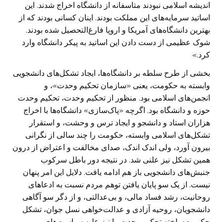
اندیشه اسلامی نبودند متاسفانه از دانشگاه اخراج شدند. این
اساتید سرمایه‌های این مملکت بودند. اینان کسانی بودند که از
بهترین دانشگاه‌های آمریکا و اروپا فارغ‌التحصیل شده بودند.
شوک عظیمی از دست دادن این اساتید به پیکر دانشگاه وارد
کرد.»
بخشی از طرح سلطه بر دانشگاه‌ها، ایجاد تشکل‌های دانشجویی
وابسته به حکومت، یعنی «سازمان تحکیم وحدت»، و
انجمن‌های اسلامی بود. منظور از تحکیم وحدت، تحکیم وحدت
حوزه و دانشگاه بود. اگرچه «پاک‌سازی» دانشگاه‌ها با اخراج
هزاران استاد و دانشجو و ایجاد ترس و وحشت، و استقرار
تشکل‌های اسلامی وابسته، حکومت را چند سالی از نگرانی
بیرون آورد، ولی اندک اندک، صدای مخالفت و اعتراض از درون
همین تشکل نیز علنی شد. در نتیجه دور باطل سرکوب
جنبش‌های دانشجویی باز هم ادامه یافت. دلایل این امر پنهان
نیست. از یک سو پایان یافتن توهم مردم نسبت به ادعا‌های
روحانیت، رشد فساد مالی، و بی‌عدالتی، و از دگر سو آگاهی
دانشجویان، روحیه آزادی و عدالت‌خواهی نسل جوان، تشکل
حکومت‌ساخته تحکیم وحدت را نیز علیه سیاست‌های