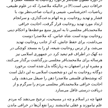
خرافات دینی است.[۴] در حالیکه ملاصدرا، که در علوم طبیعی،
ریاضیات، اختر‌شناسی، شیمی و ادبیات صاحب‌نظر بود، با
فشار و تهدید روحانیت، و به اتهام بدعت‌گذاری، و سرانجام
ارتداد مورد تهدید روحانیت قرار گرفت، احادیث خرافی
ملامحمدباقر مجلسی تا به امروز منبع موعظه‌ها و احکام دینی
روحانیت بوده است. شاه عباس، که ملاصدرا دوست
می‌داشت، برای حفظ جانش، که از جانب روحانیت تهدید
می‌شد، و از ترس روحانیت شیعه، او را به مسجد کوچکی در
ده کهک در اطراف قم تبعید کرد. در جمهوری اسلامی نیز
هرساله برای ملامحمدباقر مجلسی بزرگداشت برگذار می‌کنند،
و مقبره او در اصفهان به زیارتگاه بدل شده است. برخورد
دوگانه روحانیت به این دو شخصیت اسلامی به این دلیل است
که نوشته‌های فلسفی ملاصدرا ذهن را صیقل می‌دهند، ولی
احادیث خرافی ملامحمدباقر مجلسی مردم را سرگرم و از
دریافت درستی غافل می‌سازد.
فقها چه در اسلام و چه در مسیحیت، ترجیح می‌دهند که مردم
علم نیاموزند و عقلی نیاندیشند. زیرا نفع آن‌ها در خرافی ماندن