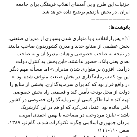
جزئیات این طرح و پی آمد‌های انقلاب فرهنگی برای جامعه
ایران، در بخش یازدهم توضیح داده خواهد شد.
—————————
پانوشت‌ها:
[۱]» پس ازانقلاب و با متواری شدن بسیاری از مدیران صنعتی،
بخش عظیمی از صنایع جدید و مدرن کشوربدون صاحب ماندند.
در نتیجه نه صاحب خصوصی و هیات مدیرۀ آن و نه صاحب
بعدی یعنی بانک، حضور نداشتند. «این بخش به کنترل دولت
درآمد…. افزون بر متواری شدن مدیران،» اما مسأله مهم دیگر
این بود که سرمایه‌گذاری در بخش صنعت متوقف شده بود. «…
در واقع قرار بود که که برای سرمایه‌گذاری، بخشی از منابع را
دولت از محل بودجه تأمین کند و قسمتی راه بخش خصوصی
تهیه کند.» اما «اگر کسی از سرمایه‌گذاران خصوصی در کشور
باقی مانده بود اعتماد نمی‌کرد که او هم در این کارشریک
باشد.» (بایزد مردوخی، در مصاحبه با بهمن احمدی امویی،
مردان جمهوری اسلامی چگونه تکنوکرات شدند، گام نو، ۱۳۸۷،
صص ۱۱۰-۱۱۱)