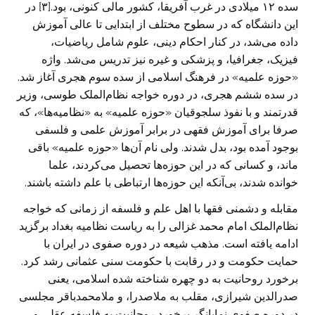
سده ۱۲ میلادی در غرب آفریقا، کشور مالی کنونی، بود.[۳] در
این دانشگاه که در سطوح مختلف از ابتدایی تا عالی آموزش
داده می‌شد، در کنار احکام دینی، علوم شامل ریاضیات،
فیزیک، جغرافیا، و پزشکی و غیره نیز تدریس می‌شد. واژه
«حوزه علمیه» در فرهنگ اسلامی از سده سوم هجری آغاز شد.
در سده ششم هجری، در دوره خواجه نظام‌الملک طوسی، وزیر
قدرتمند و با نفوذ سلجوقیان «حوزه علمیه» به «نظامیه‌ها»، که
صرفا برای آموزش فقهی در برابر آموزش علمی و فلسفی
بوجود آمده بود، بدل شدند. ولی نام آن‌ها «حوزه علمیه» باقی
ماند، و کسانی که در این حوزه‌ها تحصیل می‌کردند، علما
خوانده شدند، بی‌آنکه این حوزه‌ها ارتباطی با علم داشته باشند.
مقابله و دشمنی فقها با اهل علم و فلسفه از زمانی که خواجه
نظام‌الملک امام محمد غزالی را به ریاست نظامیه بغداد برگزید
ادامه یافته است. مذهب شیعه در دوره صفوی در ایران با
حمایت حکومت و در رقابت با حکومت سنی عثمانی رشد کرد.
برخورد روحانیت به دو چهره شناخته شده اسلامی، یعنی
صدرالدین شیرازی، مقلب به ملاصدرا، و ملامحمدباقر مجلسی
در دوره صفوی نمایانگر برخورد روحانیت به فلسفه عقلی و