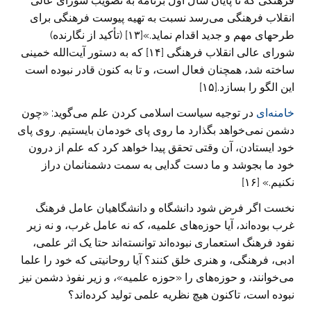
فرهنگی که تا پایان سال اول برنامه به تصویب شورای عالی
انقلاب فرهنگی می‌رسد نسبت به تهیه پیوست فرهنگی برای
طرحهای مهم و جدید اقدام نماید.»[۱۳] (تأکید از نگارنده)
شورای عالی انقلاب فرهنگی [۱۴] که به دستور آیت‌الله خمینی
ساخته شد، همچنان فعال است، و تا به کنون قادر نبوده است
این الگو را بسازد.[۱۵]
خامنه‌ای
در توجیه سیاست اسلامی کردن علم می‌گوید: «چون
دشمن نمی‌خواهد بگذارد ما روی پای خودمان بایستیم. روی پای
خود ایستادن، آن وقتی تحقق پیدا خواهد کرد که علم از درون
خود ما بجوشد و ما دست گدایی به سمت دشمنانمان دراز
نکنیم.» [۱۶]
نخست اگر فرض شود دانشگاه و دانشگاهیان عامل فرهنگ
غرب بوده‌اند، آیا حوزه‌های علمیه، که نه عامل غرب، و نه زیر
نفود فرهنگ استعماری نبوده‌اند توانسته‌اند حتا یک اثر علمی،
ادبی، فرهنگی، و هنری خلق کنند؟ آیا روحانیتی که خود را علما
می‌خوانند، و حوزه‌های را «حوزه علمیه»، و زیر نفوذ دشمن نیز
نبوده است، تاکنون هیچ نظریه علمی تولید کرده‌اند؟