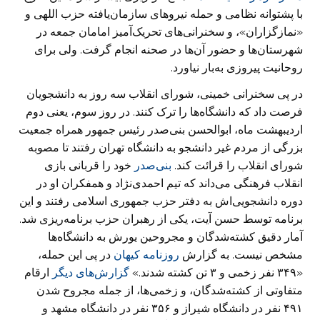
با پشتوانه نظامی و حمله نیروهای سازمان‌یافته حزب اللهی و
«نمازگزاران»، و سخنرانی‌های تحریک‌آمیز امامان جمعه در
شهرستان‌ها و حضور آن‌ها در صحنه انجام گرفت. ولی برای
روحانیت پیروزی به‌بار نیاورد.
در پی سخنرانی خمینی، شورای انقلاب سه روز به دانشجویان
فرصت داد که دانشگاه‌ها را ترک کنند. در روز سوم، یعنی دوم
اردیبهشت ماه، ابوالحسن بنی‌صدر رئیس جمهور همراه جمعیت
بزرگی از مردم غیر دانشجو به دانشگاه تهران رفتند تا مصوبه
شورای انقلاب را قرائت کند.
بنی‌صدر
خود را قربانی بازی
انقلاب فرهنگی می‌داند که تیم احمدی‌نژاد و همفکران او در
دوره دانشجویی‌اش به دفتر حزب جمهوری اسلامی رفتند و این
برنامه توسط حسن آیت، یکی از رهبران حزب برنامه‌ریزی شد.
آمار دقیق کشته‌شدگان و مجروحین یورش به دانشگاه‌ها
مشخص نیست. به گزارش
روزنامه کیهان
در پی این حمله،
«۳۴۹ نفر زخمی و ۳ تن کشته شدند.»
گزارش‌های دیگر
ارقام
متفاوتی از کشته‌شدگان، و زخمی‌ها، از جمله مجروح شدن
۴۹۱ نفر در دانشگاه شیراز و ۳۵۶ نفر در دانشگاه مشهد و