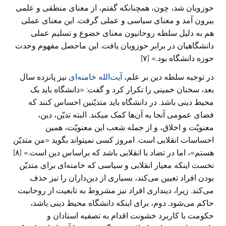
حوزویان شد، چون، همچنان‏که گفتم، از معنای منطقی و علمی
بیرون آمد و معنای سیاسی و عملی گرفت. این معنای عملی
هم به دلیل سلطه روحانیون معنای خضوع و تسلیم عملی
دانشگاهیان در برابر حوزویان یافت. این ماحصل مفهوم وحدت
حوزه دانشگاه بود.» [۷]
در توجیه سلطه دین بر علم،
آیت‌الله خامنه‌ای
نیز پانزده سال
بعد، سخنان خمینی را تکرار کرد و گفت: «دانشگاه باید یک
محیط دینی باشد. در دانشگاه باید متدیّنین احساس کنند که
فضای عمومی آن‏جا به آن‌ها کمک می‏کند. البته تدیّن، دین،
معنویّت و اخلاق، و از جمله شعب این معنویّت، همین
احساسات انقلابی است. امروز کسی نمی‏تواند بگوید «من متدیّن
هستم»، اما در تضاد با انقلابی باشد که براساس دین است.» [۸]
نخست اینکه معیار انقلابی و سیاسی که خامنه‌ای برای متدیّن
بودن افراد تعیین می‌کند، بسیاری از دین‌داران را نیز حذف
می‌کند. زیرا، دینداری افراد نیز مشروط به تابعیت از روحانیت
حاکم می‌شود. دوم، برای اینکه دانشگاه محیط دینی باشد،
حکومت با کاربرد خشونت اقدام به تصفیه استادان و