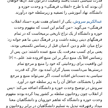
قدرت سیاسی دست یافتند وضعیت دگرگون شد. آن‌ها خواهان
آن بودند که با طرح «انقلاب فرهنگی» و وحدت حوزه و
دانشگاه، نهاد آموزشی را تصفیه و زیرسلطه خود درآورند.
عبدالکریم سروش
، یکی از اعضای هفت نفره «ستاد انقلاب
فرهنگی» می‌گوید: «من گمانم این است که مفهوم وحدت
حوزه و دانشگاه از یک نزاع تاریخی برمی‏خاست که در تمام
فرهنگهای دینی ریشه داشت و در فرهنگ دینی ما هم جوانه زد:
نزاع میان علم و دین. آدمیان قبل از رنسانس تک‏منبعی بودند،
یعنی برای کسب معرفت، یک منبع عمده داشتند: دین. پس از
رنسانس اقلاً یک منبع دیگر بر این منبع افزوده شد: علم….» [۶]
این واقعیت برای روحانیتی که خود را منبع و مرجع تمام
درستی‌ها می‌دانست بسیار گران آمده بود. حال که قدرت
سیاسی به دست‌اش افتاده است، اگر نمی‌تواند منبع و مرجع
علم را بخشکاند، حداقل آن را به زیر سلطه خود در آورد.
سروش در توضیح وحدت حوزه و دانشگاه اضافه می‌کند: «پس
از انقلاب چون روحانیون سلطه بر کشور پیدا کرده بودند مفهوم
وحدت حوزه و دانشگاه که تفاهم حوزویان و دانشگاهیان معنا
می‏داد رفته‏رفته تبدیل به تسلیم دانشگاهیان در برابر روحانیون و