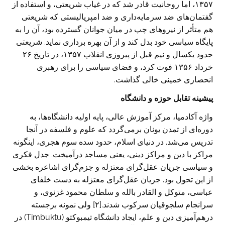
۱۳۵۷، اما روحانیت قادر شد که در غیاب شریعتی، و استفاده از
گفتمان‌های ضد سرمایه‌داری و ضد امپریالیستی که شریعتی
هم متأثر از نیروهای چپ در میان جوانان گسترده بود، آن را به
پایگاه سیاسی خود بدل کند و از آن بهره برداری نماید. شریعتی
حدود یکسال و نیم قبل از پیروزی انقلاب ۱۳۵۷، در تاریخ ۲۶
خرداد ۱۳۵۶ فوت کرد، و فضای سیاسی را برای رهبری
انحصاری خمینی خالی گذاشت.
پیشینه تقابل حوزه و دانشگاه
واژه آکادمیا، مرکز آموزش عالی، پایه اولیه دانشگاه‌ها، به
دوره‌ای از تمدن یونان برمی‌گردد که علوم و فلسفه در آنجا
تدریس می‌شد. در دنیای اسلام، حدود سده سوم هجری، اینگونه
مراکز با دین و مراکز دینی، یعنی مساجد درآمیخت. جدل فکری
و سیاسی جریان عقل‌گرای معتزله و جزم‌گرای اشاعره بخشی
از این تحول بود. جریان عقل‌گرای معتزله به دست خلفای
عباسی، متوکل و القادر بالله و سلطان محمود غزنوی، و
سرانجام سلجوقیان سرکوب شدند.[۲] ولی نمونه برجسته
درهم‌آمیزی دین و علم، ایجاد دانشگاه تیمبوکتو (Timbuktu) در