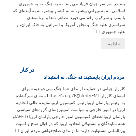
بلند در سراسر جهان فرياد می زنند: نه به جنگ. نه به جمهوری
اسلامی. نه به ویرانیِ بیشتر، نه به کشتارِ بیشتر، نه به آینده‌ای که
با بمب و سرکوب رقم می خورد. تظاهرات‌‌ها و برنامه‌های
سراسری علیه جنگ و تجاوز آمریکا و اسرائیل به خاک ایران، و
علیه جمهوری […]
» ادامه...
در کنار
مردم ایران بایستید: نه جنگ، نه استبداد
کارزار جهانی در حمایت از ندای «ما جنگ نمی‌خواهیم» برای
امضای کارزار:https://c.org/K5hfmTyFMT نامه‌ای سرگشاده
به: رئیس پارلمان اروپارئیس کمیسیون اروپانماینده عالی اتحادیه
اروپا در امور خارجی و سیاست امنیتیرؤسای گروه‌های سیاسی
پارلمان اروپااعضای کمیسیون امور خارجی پارلمان اروپا (AFET)و
همه نمایندگان و مسئولان اتحادیه اروپا که در قبال صلح و امنیت
بین‌المللی مسئولیت دارند ما از ندای صلح‌خواهی مردم ایران […]