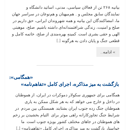
بیانیه ۲۶۸ تن از فعالان سیاسی، مدنی، اساتید دانشگاه و
نمایندگان سابق مجلس و … هم‌میهنان و هم‌نوعان در سراسر جهان
ما، امضاکنندگان این بیانیه و همه شهروندان ایرانی، حق داریم در
صلح و امنیت، زندگی شرافتمندانه‌ای داشته باشیم. صلح، موهبتی
الهی و حقی بشری است. کمینهِ بهره‌مندی از صلح، خاتمه کامل و
قطعی جنگ و پایان دادن به هرگونه […]
» ادامه...
«همگامی»:
بازگشت به میز مذاکره، اجرای کامل «تفاهم‌نامه»
همگامی برای جمهوری سکولار دموکرات در ایران، از هموطنان
در داخل و خارج می خواهد که به هر شکل ممکن به یاری
هموطنان جنگ زده جنوب ایران بشتابند. همبستگی بین مردم در
شرایط جنگ تجاوزکارانه راهی موثر برای التیام بخشیدن بر زخم
های هموطنان در جاهای مختلف کشور بویژه جنوب است. ما
خواستار بازگشت به میز مذاکره، اجرای کامل «تفاهم‌نامه» […]