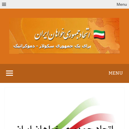
Ski
Menu
t
conten
MENU