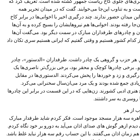
گیری‌های جلوی کاخ ریاست جمهور کشته شده است. تعریف کرد که
و به تناوب این‌جا می‌خوابند. گفت که در میدان تحریر همه
ین میدان حضور ندارند. چند درگیری اخیر با اخوانی‌ها در برابر کاخ
ا رفته بودند. اخوانی‌ها هم نیرو‌هایشان را بسیج کرده و به آن‌ها
دان و چادرهای طرفداران مبارک در سمت دیگر بود. می‌گفت آن‌ها
د از کدام کشور هستیم و وقتی گفتیم که ایرانی هستیم سری تکان داد
م. هر حزب و گروهی یک چادر داشت. طرفداران «الدستور»، چادر
 برخی چادر‌ها کوچک و محقر بود، برخی بزرگ‌تر. ناصری‌ها یک
رگیری و زد و خورد‌ها را پخش می‌کردند. الدستوری‌ها در مقابل
دی جمع شده بودند و یک مرد می‌ان‌سال سخنرانی می‌کرد.
نری ادبی کشورند. زن‌هایی که در این قسمت در برابر این چادر‌ها
ا روسری به سر داشتند.
ب از هر
هر قاهره سه هزار مسجد موجود است. فکر کردم شاید طرفدار مبارک
یدم ازهر گوش ه‏ای صدای اذان می‌‏آید به دورو بر خود نگاه کردم.
هم زمان اذان می‌گفتند. با این حساب رقم سه هزار نباید غلط باشد.