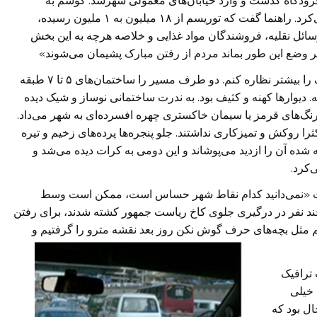
فرودگاه گذشت و وارد خیابان‌های معمولی شهرشد. گوشم به
تعریف‌های راهنما بود و چشمم هرچه را می‌دید ضبط می‌کرد. راهنما گفت که توریسم از ۱۸ میلیون به ۱ ملیون رسیده،
سائل نقلیه، فروشندگان مواد غذایی و خلاصه هرچه به این بخش
ر وضع این طور بماند مردم از رفتن مبارک پشیمان می‌شوند»
ترافیک از سرعت ما کاست. فرصتی بود تا دور و اطراف را بیشتر نظاره کنم. دو طرف مسیر را ساختمان‌های ۵ تا ۷ طبقه
ته. دیوار‌ها کهنه و کثیف بود. به ندرت ساختمانی نوساز و شیک دیده
 رنگ‌های قرمز یا سیمان خاکستری چهره افسرده‌ای به شهر می‌داد.
را روکش و تمیزکاری نداشتند. جلو پنجره‌ها پرده‌های زخیم و تیره
 شده آن را ازدید می‌پوشاند و این دومی به کرات دیده می‌شد و
‌کرد.
اشت «نمی‌‌دانید کدام نقاط شهر حساس است، ممکن است وسط
چند نفر در درگیری جلوی کاخ ریاست جمهور کشته شدند، برای رفتن
هم مثل بچه‌های حرف گوش نکن روز بعد نقشه مترو را گرفتیم و
 بعلت ترافیک
 خیلی
ال بود که