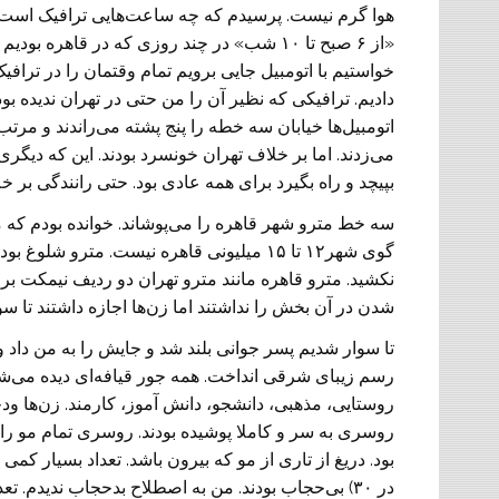
هوا گرم نیست. پرسیدم که چه ساعت‌هایی ترافیک است.
«از ۶ صبح تا ۱۰ شب» در چند روزی که در قاهره بود
خواستیم با اتومبیل جایی برویم تمام وقتمان را در تراف
دادیم. ترافیکی که نظیر آن‌ را من حتی در تهران ندیده بود
اتومبیل‏‌ها خیابان سه خطه را پنج پشته می‌راندند و مرتب
می‌زدند. اما بر خلاف تهران خونسرد بودند. این که دیگر
بپیچد و راه بگیرد برای همه عادی بود. حتی رانندگی ب
سه خط مترو شهر قاهره را می‌پوشاند. خوانده بودم که م
نکشید. مترو قاهره مانند مترو تهران دو ردیف نیمکت 
شدن در آن بخش را نداشتند اما زن‌ها اجازه داشتند تا 
تا سوار شدیم پسر جوانی بلند شد و جایش را به من داد و 
رسم زیبای شرقی انداخت. همه جور قیافه‌ای دیده می‌شد
روستایی، مذهبی، دانشجو، دانش آموز، کارمند. زن‌ها ودخ
روسری به سر و کاملا پوشیده بودند. روسری تمام مو را 
بود. دریغ از تاری از مو که بیرون باشد. تعداد بسیار کمی ا
در ۳۰) بی‌حجاب بودند. من به اصطلاح بدحجاب ندیدم. ت