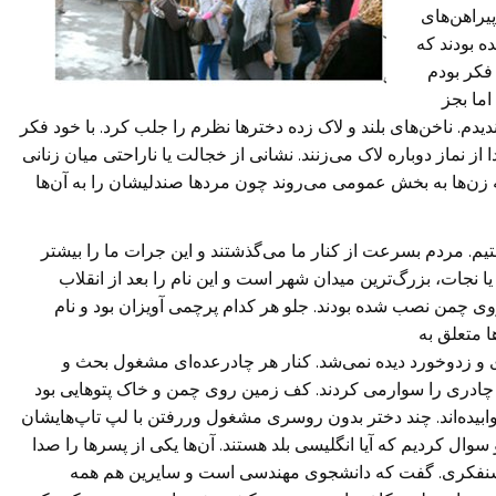
پیراهن‌های
ده بودند که
 فکر بودم
ما بجز
یدم. ناخن‌های بلند و لاک زده دختر‌ها نظرم را جلب کرد. با خود فکر
 از نماز دوباره لاک می‌زنند. نشانی از خجالت یا ناراحتی میان زنانی
زن‌ها به بخش عمومی می‌روند چون مرد‌ها صندلیشان را به آن‌ها
رفتیم. مردم بسرعت از کنار ما می‌گذشتند و این جرات ما را بیشتر
یا نجات، بزرگ‌ترین میدان شهر است و این نام را بعد از انقلاب
ری روی چمن نصب شده بودند. جلو هر کدام پرچمی آویزان بود و نام
ا متعلق به
ی و زدوخورد دیده نمی‌‏شد. کنار هر چادرعده‌ای مشغول بحث و
ه چادری را سوارمی کردند. کف زمین روی چمن و خاک پتوهایی بود
ابیده‌اند. چند دختر بدون روسری مشغول وررفتن با لپ تاپ‌هایشان
سوال کردیم که آیا انگلیسی بلد هستند. آن‌ها یکی از پسر‌ها را صدا
 روشنفکری. گفت که دانشجوی مهندسی است و سایرین هم همه