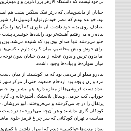
بی‌خود نیست که دانشگاه الازهر بزرگ‌ترین و و مهم‌تر
خیابان از ماشین‌هایی که درترافیک سنگین پشت هم ایستا
بود. خوانده بودم که مصر خودش تولید اتومبیل دارد شورل
تصادف روی بدنه خود داشت. آن طوری که آن‌ها رانندگی 
پیاده راه می‌رفتیم آهسته‌تر بود. راننده‏‌ها خونسرد پش
جلو می‌رفتند. تنها صدای بوق بود که شنیده می‌شد. بوق به
برای خوش و بش مخلصیم، بمان کارت دارم. تاکسی‌ها هم ک
اما بدون ترس و بدون عجله از میان خیابان بدون توجه به 
میان سواره‌ها و پیاده‌ها وجود داشت.
پیادرو مملو از مردمی بود که می‌کوشیدند از میان دست 
مرد و زن و بچه بود. ازدحام جمعیت حتی از مرکز شهر ته
تعداد دست فروشی‌ها از مغازه‏ دار‌ها هم بیشتر بود. جن
جوراب، کت چرمی، وسائل پلاستیکی آشپزخانه و… گاری
پرتقال را در جا می‌گرفتند و می‌فروختند، لبو فروش
کودکان گاری نداشتند و هر آن‌چه می‌‏فروختند در دست د
مقایسه با تهران کودکانی که سر چراغ قرمز جلوی ماشین
بعداز مدت‌ها «واکسی» دیدم که اصرار داشت تا کفش‌هایم