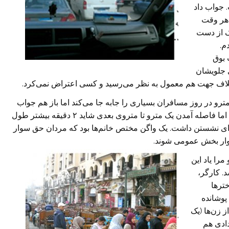
 جواب داد
یم هر وقت
یک از دست
م.
 بوق
ی جلویشان
ر خلاف جهت هم معمول به نظر می‌رسید و کسی اعتراض نمی‌کرد.
ترو در روز مسافران بسیاری را جابه جا می‌کند اما باز هم جواب
گوی شهر۱۲ تا ۱۵ میلیونی قاهره نیست. مترو شلوغ بود اما فاصله آمدن یک مترو تا متروی بعدی شاید ۲ دقیقه بیشتر طول
برای نشستن داشت. یک واگن مختص خانم‌ها بود که مردان حق سوار
سوار بخش عمومی شوند.
مرا یاد این
. کارگر،
تر‌ها
پوشانده
ز زن‌ها (یک
عدادی هم