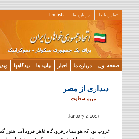
Ski
تماس با ما
در باره ما
English
t
conten
صفحه اول
درباره ما
اخبار
بیانیه ها
دیدگاهها
ویدی
دیداری از مصر
مریم سطوت
January 2, 2013
غروب بود که هواپیما درفرودگاه قاهر فرود آمد. هنوز گف
سفر برحذر می‌داشتند. «نمی‌بینی که هر روز در این شهر