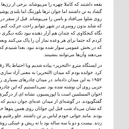
بقعه داشتند که کاملا چهره را می‌پوشاند. برخی از زن‌ها 
گشاد به تن داشتند اما جوان تر‌ها بلوزتنگ اما بلندی پوشی
روی شلوا می‌افتاد و باسن را می‌پوشاند. قبل از سفر در
که شاید بدون روسری در شهر نتوانم راحت حرکت کنم. ا
نگاه کنجکاوی که چندان هم آزار دهنده نبود نکته دیگری ند
کردم که حتما برای هر وعده نماز آن را پاک می‌کنند وبعدا
که در بخش عمومی سوار شده بودند نبود. بعدا شنیدم که 
می‌دهند وآن‌ها می‌‏توانند بنشینند.
در ایستگاه مترو «التحریر» پیاده شدیم وبا احتیاط بالا 
کرد. خوانده بودم که میدان (التحریر) به معنی آزاد سازی 
۱۹۵۲ به این میدان داده‌اند. در میدان چادرهای بسیا
حزبی روی آن نوشته شده بود.
نمی‌‏دانستیم که این چادر‌ه
اخوان المسلمین است یا اپوزیسیون. نشانه‏ ای از درگیر
گفتگوبودند. در گوشه‌ای از میدان عده‌ای جوان دیدیم ک
که نشان می‌داد شب قبل این جوانان روی همین پتو‌ها خو
بودند. مانند جوانی خودم لباس بر تن داشتند. جلو رفتیم و 
زدند. بیست و دو یا سه ساله بود با ته ریش و عینکی