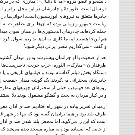
دانشجو و عضو گروه «می‌نا دانیال»؛ مبارزی که در در
دو سال است بطور دائم چادرشان در این محل برقرار است 
چادر‌ها متعلق به نیروهای اپوزیسیون است. اخوانی‌ها در ا
ریاست جمهور و زمانی بوده که آن‌ها برای تظاهرات به آن‌ج
حمله کرده‌اند. چادرهای الدستوری‌ها در‌‌ همان سوی می
هم این‌جا هستند اما ما کاری به آن‌ها نداریم. سوال کر
و گفت «نمی‌گذاریم مصر ایرانی دیگر شود.”
بعد از صحبت با او جراتمان بیشترشد ودور میدان گشتی
طرفداران «مبارک»، الثوره، حزب حریت، ناصریست‏‌ها و…
دستگاه پخش فیلم گذاشته بودند و فیلم‏های تاریخی و یا د
چادرشان سخنرانی می‌کردند. یک گوشه میدان جمعیت زیا
روزهای بعد فهمیدیم خیلی از سخنرانان چهره‏های مطرح ه
و در کنار مردان به بحث و گفتگو مشغول بودند بلا استثن
ازمیدان تحریر پیاده در شهر راه افتادیم. صدای اذان مغر
طرف بلند بود. راهنما برایمان گفته بود که تنها در ش
است که این را می‌گوید. اما بمحض بلند شدن صدای اذان د
از جایی که ایستاده بودم نه مناره مسجد دیده می‌شد که 