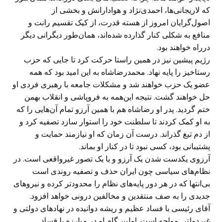
که لاریجانی‌ها، احمدی‌نژاد و هوادارانش و بخشی از
اصول‌گرایان امروز از هسته قدرت، از کیک تقسیم رانت و
منافع به شکلی کنار گذارده شده‌اند، همان‌طور دیگرانی دیگر
درراه خواهند بود.
رژیم پیشین نیز در همین راستا حرکت کرد تا جایی که حزب
رستاخیز را پایه نهاد. محمدرضاشاه به این امید بود که همه
عضو یک حزب خواهند شد و مشکلات جامعه با رهبری فردی او
حل خواهند گشت. نتیجه این‌همه به فروپاشی و انقلاب بهمن
ختم گردید. پدر او رضاشاه هم با همین آرزو تمام آن‌هایی را که
به او کمک کردند تا سلطنت خود را استوار سازد تصفیه کرد و
از دم تیغ گذراند. درست آن زمان که او نیازمند حمایت و
پشتیبانی بود، کسی نبود تا در کنار او بماند.
آرزوی یکدست شدن یک آرزو و یا یک تصور غیرواقعی است. در
نظام‌های سیاسی چون ایران حذف و تصفیه روندی است
بی‌انتها که در هر دور پایه‌های نظام را محدودتر کرده و نیروهای
جدیدی را به صف منتقدین و مخالفین درونی خواهد افزود.
آقای رئیسی با فساد عظیم و ریشه دوانیده در نهادهای دولتی و
غیردولتی مواجه است. اولین گام او در مبارزه با فساد