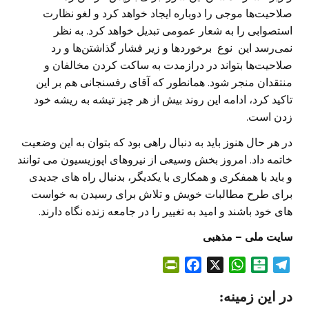
صلاحیت‌ها موجی را دوباره ایجاد خواهد کرد و لغو نظارت
استصوابی را به شعار عمومی تبدیل خواهد کرد. به نظر
نمی‌رسد این نوع برخوردها و زیر فشار گذاشتن‌ها و رد
صلاحیت‌ها بتواند در درازمدت به ساکت کردن مخالفان و
منتقدان منجر شود. همانطور که آقای رفسنجانی هم بر این
تاکید کرد، ادامه این روند بیش از هر چیز تیشه به ریشه خود
زدن است.
‎در هر حال هنوز باید به دنبال راهی بود که بتوان به این وضعیت
خاتمه داد. امروز بخش وسیعی از نیروهای اپوزیسیون می توانند
و باید با همفکری و همکاری با یکدیگر، بدنبال راه های جدیدی
برای طرح مطالبات خویش و تلاش برای رسیدن به خواست
های خود باشند و امید به تغییر را در جامعه زنده نگاه دارند‫.
سایت ملی – مذهبی
P
F
X
W
B
T
r
a
h
a
e
در این زمینه:
i
c
a
l
l