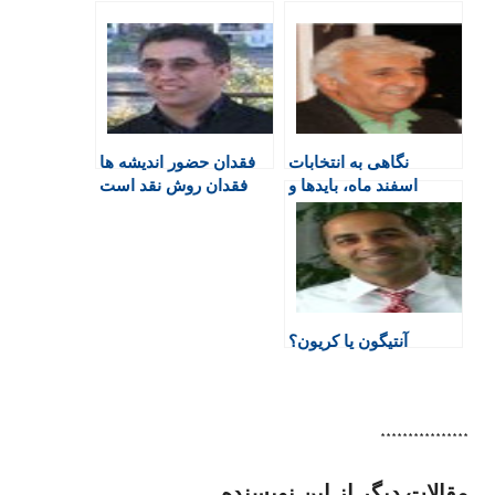
n
e
t
a
e
t
b
s
t
g
F
o
A
a
r
r
o
p
r
a
i
k
p
i
m
e
n
نگاهی به انتخابات
فقدان حضور انديشه ها
n
اسفند ماه، بایدها و
فقدان روش نقد است
d
نبایدها!
l
y
آنتیگون یا کریون؟
****************
مقالات دیگر از این نویسنده