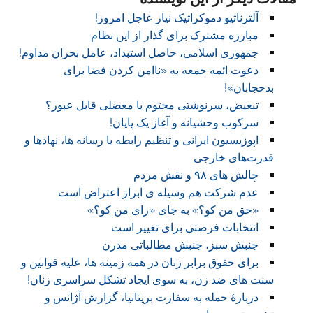
آلترناتیو دموکراتیک نیاز عاجل امروز!
مبارزه مشترک برای گذار از این نظام
جمهوری اسلامی، حاصل استبداد، عامل بحران مداوم!
دعوت ائمه جمعه به «ناامن کردن فضا برای
بدحجابان»!
تبعیض، سرنوشتی محتوم یا معضلی قابل عبور؟
سرکوب وحشیانه و آغاز یک پایان!
اپوزیسیون ایرانی و تنظیم رابطه با رسانه ها، نهادها و
قدرت‌های خارجی
چالش های ۹۸ و نقش مردم
عدم شرکت هم وسیله ی ابراز اعتراض است
«حق من کو؟» به جای «رای من کو؟»
انتخابات فرصتی برای تغییر است
جنبش سبز، جنبش مطالباتی مدرن
برای حقوق برابر زنان در همه زمینه ها، علیه قوانین و
سنت های ضد زن، به سوی ایجاد تشکل سراسری زنان!
دربارۀ حمله به سفارت بریتانیا، گزارش آژانس و