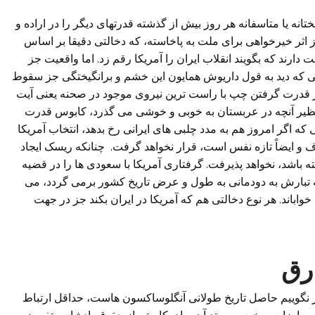
انه یا متاسفانه هر روز بیش از گذشته قدرتهای دیگر را در اراده و
اثر خیرخواهی برای ملت به پاخاسته، که دخالتی دقیقا بر اساس
 دارند که بگویند انقلاب ایران را آمریکا رقم زد. اما واقعیت جز
ی که دید به قول داریوش همایون این خشم و برانگیختگی جز سقوط
قدرت گرفتن چپ با راست ترین نیروی موجود در صحنه یعنی آیت
نی نظیر آنچه در عربستان به خوبی و خوشی می گذرد، کابوس قدرت
که اگر امروز هم به مدد چلبی های ایرانی رخ بدهد، انتخاب آمریکا
ف و ایضاً تازه نفس است، قرار نخواهد گرفت. چنانکه ریسک ایجاد
شته باشد، نخواهد پذیرفت. گرفتاری آمریکا با سعودی ها را در قضیه
ه تبارش به دودمانی به طول و عرض تاریخ کشور برمی گردد، می
خواباند. هر نوع دخالتی هم که آمریکا در ایران بکند جز در جهت
ارق
اگر نگوییم حاصل تاریخ طولانی آنگلوساکسون هاست، حداقل ارتباط