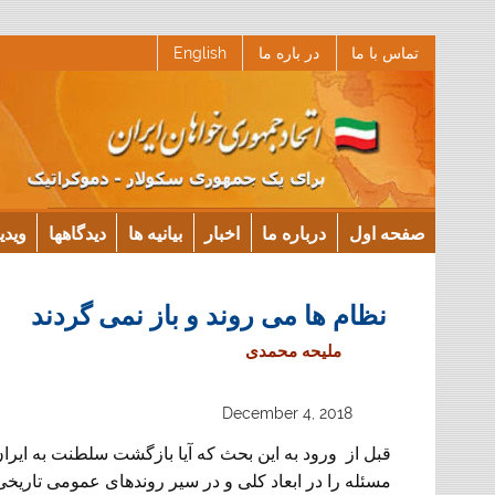
Ski
تماس با ما
در باره ما
English
t
conten
صفحه اول
درباره ما
اخبار
بیانیه ها
دیدگاهها
ویدی
نظام ها می روند و باز نمی گردند
ملیحه محمدی
December 4, 2018
قبل از ورود به این بحث که آیا بازگشت سلطنت به ایر
مسئله را در ابعاد کلی و در سیر روندهای عمومی تاریخی