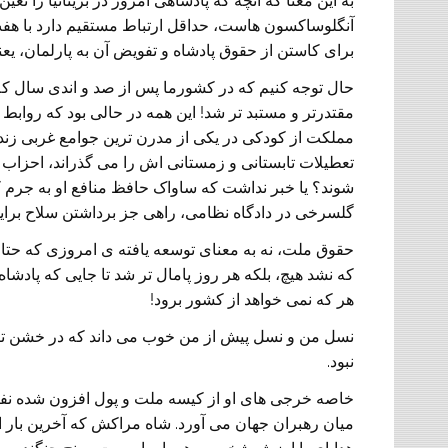
به این معنا که آنچه که پادشاهی امروز در بریتانیا را تع
آنگلوساکسون هاست، حداقل ارتباط مستقیم دارد با هف
برای کاستن از حقوق پادشاه و تفویض آن به پارلمان، یعن
حال توجه کنیم که در کشورما پس از صد و اندی سال که ا
مقتدرتر و مستبد تر شد! این همه در حالی بود که روابط 
مملکت از کودکی در یکی از مدرن ترین جوامع غربی زندگی
تعطیلات تابستانی و زمستانی اش را می گذراند، احزاب
شوند؟ یا خبر نداشت که ساواک حافظ منافع او به جرم ک
گلسرخی در دادگاه نظامی، راهی جز برداشتن سلاح برای
حقوق ملت، نه به معنای توسعه یافته ی امروزی که حت
که نشد هیچ، بلکه هر روز پامال تر شد تا جایی که پ
هر که نمی خواهد از کشور برود!
نسل من و نسل پیش از من خوب می داند که در خشن ترین
نبود.
خاصه خرجی های او از کیسه ملت و پول افزون شده نفت 
میان رهبران جهان می آورد. شاه مراکش که آخرین بار از 