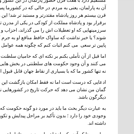
مستقیم دارد با هفت قرن حضور پارلمان در این کشور و
آن به پارلمان، یعنی به مردم. در حالی که در کشورما پس 
قرن بیستم هر روز پادشاه مقتدرتر و مستبد تر شد! این 
برقرار بود و پادشاه مملکت از کودکی در یکی از مدرن تر
سرزمینهایی که او تعطیلات اش را می گذراند، احزاب و
شوند؟ یا خبر نداشت که ساواک حافظ منافع او به جرم ک
پایین تر سعی می کنم اثبات کنم که چگونه همه عوامل
اما قبل از آن تأملی بکنم بر نکته ای که حامیان سلطنت 
می کنند و آن وجود حکومت های سلطنتی در بخش هایی 
نه تنها کشور ما که با بسیاری از نقاط جهان قابل قبول 
ادعایی که درست است اما نه فقط امکان بازگشت این نظا
گمان من نشان می دهد که حرکت تاریخ در کشورهایی نظی
دیگرگون باشد.
به عبارت دیگر بحث ما باید در مورد دو گونه حکومت که به 
وجودی خود را دارد ؛ بدون تأکید بر مراحل پیدایش و تک
داشته اند.