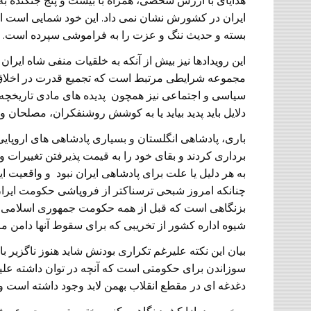
هدایای با ارزش شخصی، همراه با بیست و پنج جنگنده 
ایران در کشورش نشان نمی داد. این خود شمایی است از 
بسته و حدیث ننگ و عزت را به فراموشی سپرده است.
این رویدادها نیز بیش از آنکه به خلقیات منفی شاه ایران 
مجموعه شرایطی مرتبط است که تجمیع قدرت در اخلاق سی
سیاسی و اجتماعی نیز همچون پدیده های مادی تاریخچه 
دلایل باید پدید بیاید یا به کوشش روشنفکران، مصلحان 
باری، پادشاهی انگلستان و بسیاری پادشاهی های اروپای
برداری کردند و بقای خود را به قیمت پذیرفتن تغییرات 
به هر دلیل یا علت برای پادشاهی ایران نبود و واقعیت 
چنانکه امروز شبحی ترسناکتر از فروپاشی حکومت ایران 
بزنگاهی است که قبل از همه حکومت جمهوری اسلامی بای
شیوه اداره کشور از تخریبی که برای سقوط آنها دامن مر
بیان این نکته علیرغم تکراری بودنش شاید هنوز ناگزیر ب
سوزاندن برای حکومتی است که آنچه در توان داشته علیه 
دغدغه ای در مقطع انقلاب بهمن لابد وجود داشته است و