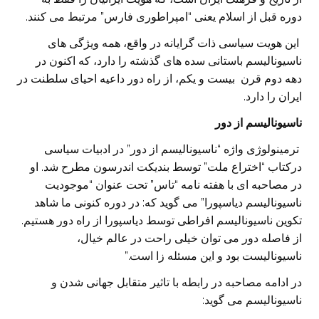
دوره قبل از اسلام یعنی “امپراطوری فارس” مرتبط می کنند.
این هویت سیاسی ذات گرایانه در واقع، همه ویژگی های
ناسیونالیسم باستانی سده های گذشته را دارد، که اکنون در
دهه دوم قرن بیست و یکم، از راه دور داعیه احیای سلطنت در
ایران را دارد.
ناسیونالیسم از دور
ترمینولوژی واژه “ناسیونالیسم از دور” در ادبیات سیاسی
درکتاب “اختراع ملت” توسط بندیکت اندرسون مطرح شد. او
در مصاحبه ای با هفته نامه “تاس” تحت عنوان “موجودیت
ناسیونالیسم دیاسپورا” می گوید که: در دوره کنونی ما شاهد
تکوین ناسیونالیسم افراطی توسط دیاسپورا از راه دور هستیم.
از فاصله دور می توان خیلی راحت در عالم خیال،
ناسیونالیست بود و این مسئله زا است.”
در ادامه مصاحبه در رابطه با تاثیر متقابل جهانی شدن و
ناسیونالیسم می گوید: