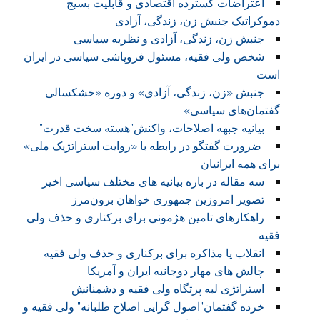
اعتراضات گسترده اقتصادی و قابلیت بسیج
دموکراتیک جنبش زن، زندگی، آزادی
جنبش زن، زندگی، آزادی و نظریه سیاسی
شخص ولی فقیه، مسئول فروپاشی سیاسی در ایران
است
جنبش «زن، زندگی، آزادی» و دوره «خشکسالی
گفتمان‌های سیاسی»
بیانیه جبهه اصلاحات، واکنش”هسته سخت قدرت”
ضرورت گفتگو در رابطه با «روایت استراتژیک ملی»
برای همه ایرانیان
سه مقاله در باره بیانیه های مختلف سیاسی اخیر
تصویر امروزین جمهوری خواهان برون‌مرز
راهکارهای تامین هژمونی برای برکناری و حذف ولی
فقیه
انقلاب یا مذاکره برای برکناری و حذف ولی فقیه
چالش های مهار دوجانبه ایران و آمریکا
استراتژی لبه پرتگاه ولی فقیه و دشمنانش
خرده گفتمان”اصول گرایی اصلاح طلبانه” ولی فقیه و