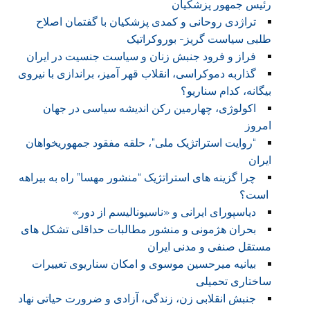
رئیس جمهور پزشکیان
تراژدی روحانی و کمدی پزشکیان با گفتمان اصلاح
طلبی سیاست گریز- بوروکراتیک
فراز و فرود جنبش زنان و سیاست جنسیت در ایران
گذاربه دموکراسی، انقلاب قهر آمیز، براندازی با نیروی
بیگانه، کدام سناریو؟
اکولوژی، چهارمین رکن اندیشه سیاسی در جهان
امروز
“روایت استراتژیک ملی”، حلقه مفقود جمهوریخواهان
ایران
چرا گزینه های استراتژیک “منشور مهسا” راه به بیراهه
است؟
دیاسپورای ایرانی و «ناسیونالیسم از دور»
بحران هژمونی و منشور مطالبات حداقلی تشکل های
مستقل صنفی و مدنی ایران
بیانیه میرحسین موسوی و امکان سناریوی تعییرات
ساختاری تحمیلی
جنبش انقلابی زن، زندگی، آزادی و ضرورت حیاتی نهاد