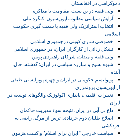
دموکراسی در افغانستان
ولی فقیه در بن بست: مقاومت یا مذاکره
آرایش سیاسی مطلوب اپوزیسیون: کنگره ملی
انتخاب استراتژیک ولی فقیه با سمت گیری حکومت
اسلامی
خصوصی سازی کوپنی درجمهوری اسلامی
تشکل زدائی از کارگران ایران، در جمهوری اسلامی
ولی فقیه و میدان، شرکای راهبردی پوتین
شیوه بسیج و مبارزه سیاسی در ایران: گذشته، حال،
آینده
پوپولیسم حکومتی در ایران و چهره پوپولیستی طیفی
از اپوزیسون برونمرزی
تغییرات اقلیمی، پایداری اکولوژیک والگوهای توسعه در
ایران
داغ بی آبی در ایران، نتیجه سوء مدیریت حاکمان
اصلاح طلبان دوم خردادی: ترس از مرگ، راضی به
خودکشی
سیاست خارجی ” ایران برای اسلام” و کسب هژمون