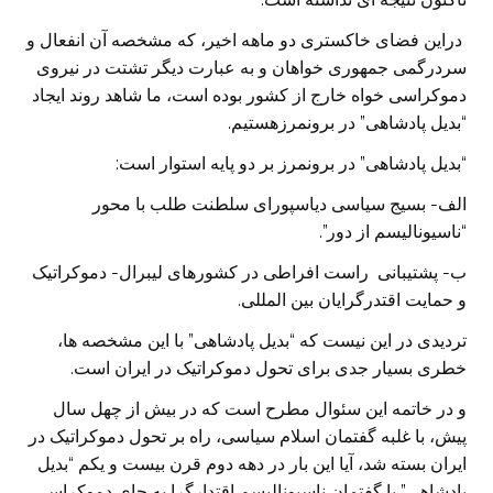
دراین فضای خاکستری دو ماهه اخیر، که مشخصه آن انفعال و
سردرگمی جمهوری خواهان و به عبارت دیگر تشتت در نیروی
دموکراسی خواه خارج از کشور بوده است، ما شاهد روند ایجاد
“بدیل پادشاهی” در برونمرزهستیم.
“بدیل پادشاهی” در برونمرز بر دو پایه استوار است:
الف- بسیج سیاسی دیاسپورای سلطنت طلب با محور
“ناسیونالیسم از دور”.
ب- پشتیبانی راست افراطی در کشورهای لیبرال- دموکراتیک
و حمایت اقتدرگرایان بین المللی.
تردیدی در این نیست که “بدیل پادشاهی” با این مشخصه ها،
خطری بسیار جدی برای تحول دموکراتیک در ایران است.
و در خاتمه این سئوال مطرح است که در بیش از چهل سال
پیش، با غلبه گفتمان اسلام سیاسی، راه بر تحول دموکراتیک در
ایران بسته شد، آیا این بار در دهه دوم قرن بیست و یکم “بدیل
پادشاهی” با گفتمان ناسیونالیسم اقتدارگرا به جای دموکراسی،