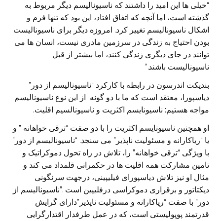
“خیلی ها این امید را داشتند که ناسیونالیسم دیگر مربوط به
گذشته است، اما آنچه که اتفاق افتاد، این بود که تنها فرم و
اشکال ناسیونالیسم تغییر کرد. امروزه دیگر برای ناسیونالیست
بودن احتیاج به زندگی در سرزمین مادری نیست، انسان ها می
توانند در جای دیگری زندگی کنند، اما بیشتر از قبل
ناسیونالیست باشند.”
بندیکت اندرسون در رابطه با کارکرد “ناسیونالیسم از دور”
دیاسپورا، معتقد است که ما با دو گونه از این نوع ناسیونالیسم
مواجه هستیم: ناسیونایسم اکثریت و ناسیونالسیم اقلیت.
او همچنین ناسیونایسم اکثریت را با دو صفت “ترقی خواهانه ” و
یا “ریاکارانه و مسئولیت ناپذیر” می سنجد. “ناسیونالیسم از دور”
با ویژگی “ترقی خواهانه” را، تلاش در راه تحول دموکراتیک و
تامین مشارکت همه اقلیت ها در حکمرانی قلمداد می کند و
مثال او نیز تلاش دیاسپورای فیلیپینی، درجهت سرنگونی
دیکتاتور و برقراری دموکراسی درفلیپین است .”ناسیونالیسم از
دور” با صفت “ریاکارانه و مسئولیت ناپذیر”دارای گرایش
قدرتمند پوپولیستی است، که در عمل طرفدار اقتدارگرایی