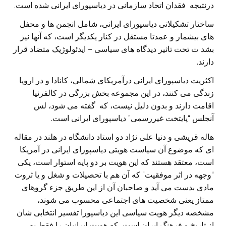
درنتیجه فقدان اتحاد سازمانی در دیاسپورای ایرانی شده است.
ساختار تشکیلاتی دیاسپورای ایرانی، شامل انجمن ها و محفل
های بیشمار و عمدتا مستقل در کنار یکدیگر است، که آنها نیز
بشد ت تحت تاثیر دیدگاه های سیاسی – ایدئولوژیک متضاد قرار
دارند.
اکثریت دیاسپورای ایرانی درآمریکای شمالی، کانادا و در اروپا
زندگی می کنند، در این مجموعه بخش بزرگی در کالفرنیا
اقامت دارند و بدون دلیل نیست، که گفته می شود، لس
آنجلس “پایتخت غیررسمی” دیاسپورای ایرانی است.
هاله قریشی و دنیا علی نژاد دو استاد دانشگاه در هلند در مقاله
ای که موضوع آن سیاست هویتی دیاسپورای ایرانی در آمریکا
است، معتقد هستند که این هویت بر دو پایه استوار است، یکی
“وجهه در اثر موفقیت” که آن هم با تحصیلات و شغل و یا ثروت
مادی بدست می آید و صاحبان آن از این طریق جزء گروهای
ممتاز یعنی شخصیت های اجتماعی محسوب می شوند،
مشخصه دیگر هویت سیاسی این دیاسپورا تفسیر انتخابی شان
از تاریخ و فرهنگ ایران است، که هویت ایرانیان را فقط به