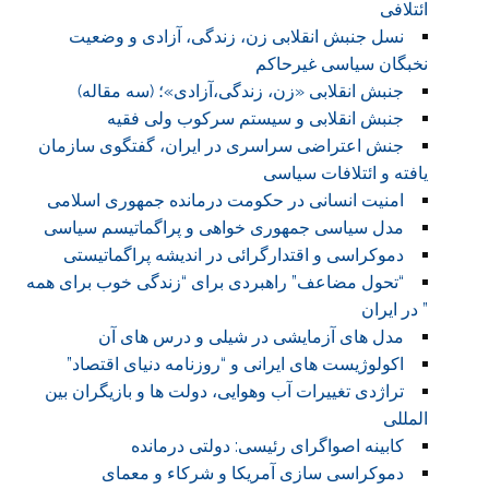
ائتلافی
نسل جنبش انقلابی زن، زندگی، آزادی و وضعیت
نخبگان سیاسی غیرحاکم
جنبش انقلابی «زن، زندگی،آزادی»؛ (سه مقاله)
جنبش انقلابی و سیستم سرکوب ولی فقیه
جنش اعتراضی سراسری در ایران، گفتگوی سازمان
یافته و ائتلافات سیاسی
امنیت انسانی در حکومت درمانده جمهوری اسلامی
مدل سیاسی جمهوری خواهی و پراگماتیسم سیاسی
دموکراسی و اقتدارگرائی در اندیشه پراگماتیستی
“تحول مضاعف” راهبردی برای “زندگی خوب برای همه
” در ایران
مدل های آزمایشی در شیلی و درس های آن
اکولوژیست های ایرانی و “روزنامه دنیای اقتصاد”
تراژدی تغییرات آب وهوایی، دولت ها و بازیگران بین
المللی
کابینه اصواگرای رئیسی: دولتی درمانده
دموکراسی سازی آمریکا و شرکاء و معمای