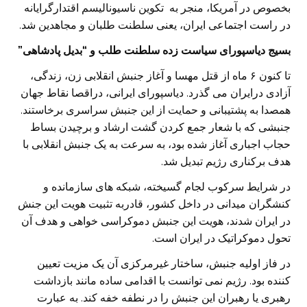
بخصوص در آمریکا، منجر به تکوین ناسیونالیسم اقتدارگرایانه
در راست اجتماعی ایران، یعنی سلطنت طلبان و مجاهدین شد.
بسیج دیاسپورای سیاست زده سلطنت طلب و “بدیل پادشاهی”
تا کنون ۶ ماه از قتل مهسا و آغاز جنبش انقلابی زن، زندگی،
آزادی درایران می گذرد. دیاسپورای ایرانی، دراقصا نقاط جهان
همصدا به پشتیبانی و حمایت از این جنبش سراسری برخاستند.
جنبشی که با شعار جمع کردن گشت ارشاد و برچیدن بساط
حجاب اجباری آغاز شده بود، به سرعت به یک جنبش انقلابی با
هدف برکناری رژیم تبدیل شد.
در شرایط سرکوب لجام گسیخته، شبکه های سازمانده و
کنشگران میدانی در داخل کشور، قادربه تثبیت هویت این جنش
در ایران شدند، هویت این جنبش دموکراسی خواهی و هدف آن
تحول دموکراتیک در ایران است.
در فاز اولیه جنبش، ساختار غیرمرکزی آن یک مزیت تعیین
کننده بود. رژیم نمی توانست با اقدامی ساده مانند بازداشت
رهبری یا رهبران این جنبش را در نطفه خفه کند. به عبارت