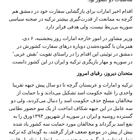
اقدام اخیر امارات برای بازگشایی سفارت خود در دمشق هم
گرچه به ممانعت از قدرت‌گیری بیشتر ترکیه در صحنه سیاسی
سوریه بی‌ربط نیست، ولی هدفی فراتر دارد.
وزیر مشاور در امور خارجه امارات روز پنجشنبه، ۶ دی،
همزمان با گشوده‌شدن دوباره درهای سفارت کشورش در
دمشق در توئیتی این اقدام را در راستای تقویت “نقش عربی”
در سوریه و مهار بازیگری ترکیه و ایران در این کشور دانست.
متحدان دیروز، رقبای امروز
ترکیه و امارات و عربستان گرچه تا دو سال پیش جبهه تقریبا
واحدی را علیه حکومت اسد تشکیل می‌دادند و با حمایت از
مخالفان مسلح حذف حکومت اسد را دنبال می‌کردند، ولی دو
سه عامل در این جبهه شکاف انداخت. از یک سو حضور نظامی
گسترده روسیه و ایران در سوریه از شهریور ۱۳۹۴ورق را به
نفع اسد برگرداند و مخالفان مورد حمایت سه کشور یاد شده
بیش از پیش در موضع ضعف قرار گرفتند، به گونه‌ای که ترکیه
تنها راه تداوم بازیگری در صحنه سوریه را تعامل توام با رقابت