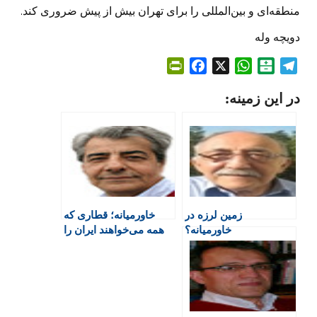
منطقه‌ای و بین‌المللی را برای تهران بیش از پیش ضروری کند.
دویچه وله
P
F
X
W
B
T
r
a
h
a
e
در این زمینه:
i
c
a
l
l
n
e
t
a
e
t
b
s
t
g
F
o
A
a
r
r
o
p
r
a
i
k
p
i
m
e
n
زمین لرزه در
خاورمیانه؛ قطاری که
n
خاورمیانه؟
همه می‌خواهند ایران را
d
جا بگذارند
l
y