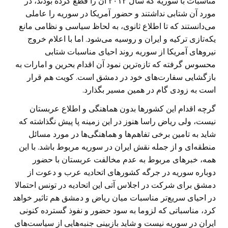
مناسبات با سوریه که سال ۲۰۱۲ آن را قطع کرده بودند، در
مورد آن شتابی نداشتند و حضور آمریکا در سوریه را عاملی
می‌دانستند که تا اطلاع ثانوی، به لحاظ سیاسی و نظامی مانع
یکه‌تازی ترکیه و ایران و روسیه می‌شود. اما با اعلام خروج
نیروهای آمریکا از سوریه روند احیای مناسبات شتابی
محسوس گرفته که تازه‌ترین نمود آن اقدام بحرین و امارات به
بازگشایی سفارت‌های خود در دمشق است. کویت هم قرار
است به زودی گام در همین مسیر بگذارد.
گرچه اقدام این کشورها بدون هماهنگی و اطلاع عربستان
نیست، ولی ریاض راسا هنوز در این زمینه پا پیش نگذاشته که
شاید به تامین برخی تفاهم‌ها و هماهنگی‌ها در مورد مسائل
منطقه‌ای و از جمله نقش ایران در سوریه مربوط باشد. با این
همه، خبرهای مربوط به عدم مخالفت عربستان با حضور
دوباره سوریه در جرگه کشورهای اتحادیه عرب و دعوت از
دمشق برای شرکت در اجلاس آتی این اتحادیه در تونس احتمالا
در احیای سریع‌تر مناسبات میان ریاض و دمشق هم تاثیر خواهد
کرد، مناسباتی که لزوما به سود حضور و نفوذ گسترده کنونی
ایران در سوریه نیست و شاید بازبینی جنبه‌هایی از سیاست‌های