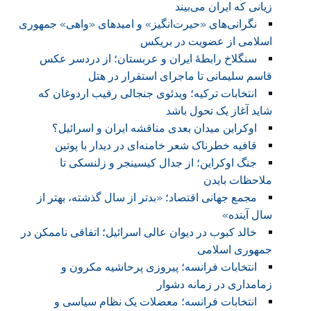
زیانی که ایران می‌بیند
نگرانی‌های «حیرت‌انگیز» و امیدهای «واهی» جمهوری
اسلامی از عضویت در بریکس
سنگلاخ رابطهٔ ایران و عربستان؛ از دردسر عکس
قاسم سلیمانی تا ماجرای استقرار در هتل
انتخابات ترکیه؛ ویدئوی جنجالی رقیب اردوغان که
شاید آغاز یک تحول باشد
اوکراین میدان بعدی مناقشه ایران و اسرائیل؟
قافیه خطرناک شعر خامنه‌ای در دیدار با پوتین
جنگ اوکراین؛ از جدال کیسینجر و زلنسکی تا
ملاحظات بایدن
مجمع جهانی اقتصاد؛ «بدتر از سال‌ گذشته، بهتر از
سال آینده»
خالد کبوب در دیوان عالی اسرائیل؛ اتفاقی ناممکن در
جمهوری اسلامی
انتخابات فرانسه؛ پیروزی پرحاشیه مکرون و
زمامداری در زمانه دشوار
انتخابات فرانسه؛ معضلات یک نظام سیاسی و