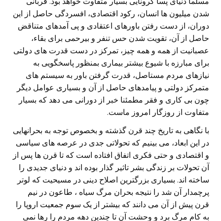
مسلما دنیای پسا کرونایی بسیار متفاوت خواهد بود. قربانی
شدن میلیون ها انسان، رکود اقتصادی، افسردگی حاصل از این
دوران، از دست رفتن باورهای اعتقادی و پی آمدهای متناقض
حاصل از آن، تقویت شدن حس تنفر و بیرحمی برای بقاء،
عصبانیت از همه و همه چیز، تمرکز در دست قدرت های دولتی
برای مبارزه با شیوع بیشتر بیماری بمنظور پاسخگویی به
نیازهای مردم مستاصل، قدرت گرفتن باور به سیستم های
متمرکز دولتی و پیامدهای حاصل از آن و بسیاری عوامل دیگر
چون بی کاری و فقر مطمئنا خبر از دورانی می دهد که بسیار
متفاوت از روزگار امروز ماست.
با نگاهی به تاریخ چند قرن گذشته و بخصوص توجه به بحرانهایی
در این ابعاد، می بینیم که تحولاتی جدی در عرصه های سیاسی
و اقتصادی و حتی فکری اتفاق افتاده است که تا قرن ها پس از
آن تحولات بر زندگی بشر تاثیر گذار بوده اند و دنیای جدیدی را
ساخته اند. بسیاری بزرگترین اصلاح دینی در مسیحیت که لوتر
پرچمدار آن شد را نتیجه بحران مرگ سیاه ، طاعون در نیم
قرن پیش از آن می دانند که بیشتر از یک سوم جمعیت اروپا را
به کام مرگ برد و وحشت آن تا چندین دهه مردم را رها نمی