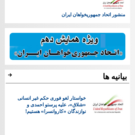
منشور اتحاد جمهوریخواهان ایران
بیانیه ها
خواستار لغو فوری حکم غیر انسانی
«شلاق»، علیه پرستو احمدی و
نوازندگان «کاروانسرا» هستیم!