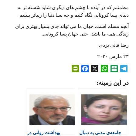
مطمئنم که در آینده با چشم های دیگری شاید شسته تر به
دنیای پسا کرونایی نگاه کنیم و چه بسا دنیا را زیباتر ببینیم.
آنچه مسلم است، جهان ما می تواند جای بسیار بهتری برای
زندگی همه ما باشد. حتی جهان پسا کرونایی.
رضا فانی یزدی
۲۳ مارس ۲۰۲۰
P
F
X
W
B
T
r
a
h
a
e
در این زمینه:
i
c
a
l
l
n
e
t
a
e
t
b
s
t
g
F
o
A
a
r
r
o
p
r
a
i
k
p
i
m
e
n
جامعه‌ی مدنی به دنبال
بهداشت روانی در
n