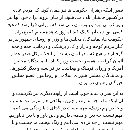
تصور اینکه رهبران حکومت ها نیز همان گونه که مردم عادی
در کشور هایشان تلف می شوند از میان بروند برای خود آنها نیز
باور کردنی نبود و باورشان نمی شد که دورانی فرا رسد که هیچ
کسی نتواند به آنها کمک کند. امروز شاهد هستیم که رهبران
حکومت ها، نمایندگان مجلس ها و وزرا و روسای جمهور نیز در
کنار مردم کوچه و بازار و کادر پزشکی و درمانی، همه و همه
گرفتارند و هیچ کس در امان نیست. از آنجلا مرکل صدراعظم
آلمان گرفته تا همسر نخست وزیر کانادا تا نمایندگان مجلس
آمریکا و وزرای فرهنگ و بهداشت در فرانسه و دیگر کشورها،
و نمایندگان مجلس شورای اسلامی و روحانیون عضو مجلس
خبرگان رهبری در ایران.
به این بحران شاید خوب است از زاویه دیگری نیز نگریست و
آن اینکه ما تا چه اندازه در چنین مواقعی هم سرنوشت هستیم
و چقدر بهم نزدیک، مهم نیست در کجای دنیا زندگی می کنیم،
مهم نیست چه دین و مذهبی داریم و دین باور و یا دین ناباوریم.
مهم نیست از چه نژادی می آییم و رنگ پوست ما چیست و یا
در منازعات سیاسی در کدام طرف ایستاده و چه فکر می