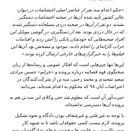
«حکم اعدام
سه نفر از عناصر اصلی اغتشاشات در دیوان
عالی کشور تأیید شده. آن‌ها در صحنه اغتشاشات دستگیر
نشدند. دو نفر از آن‌ها در صحنه دزدی مسلحانه دستگیر شدند
که در حال دزدی بودند. بعد از دستگیری، در گوشی موبایل این
افراد صحنه‌هایی که خودشان بانکی را آتش زدند و اقدامات
خراب کارانه‌ای را انجام دادند، موجود و مشخص بود. آ‌ن‌ها این
فیلم‌ها را به خبرگزاری‌های خارجی ارسال کرده بودند
.»
این‌ها تنها چیزهایی است که افکار عمومی و رسانه‌ها از زبان
سخنگوی قوه قضائیه درباره پرونده و «جرایم» حسین مرادی،
سعید تمجیدی و محمد رجبی، سه تن از شرکت‌کنندگان در
اعتراضات آبان ۹۸ که محکوم به اعدام شده‌اند، می‌دانند.
حیرت‌آور آن است که معلوم شد حتی وکلای این سه تن هم به
پرونده آن‌ها دسترسی نداشته‌اند.
با توجه به غیرعلنی و غیرشفاف بودن دادگاه و نحوه تشکیل
پرونده، لازم نیست کسی حقوقدان باشد تا به شیوه کار
سوررئالیستی، بی‌قانونی‌ها و خودسری‌های «دادگاه» این سه