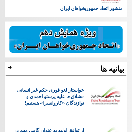
منشور اتحاد جمهوریخواهان ایران
بیانیه ها
خواستار لغو فوری حکم غیر انسانی
«شلاق»، علیه پرستو احمدی و
نوازندگان «کاروانسرا» هستیم!
از توافق اولیه به عنوان گامی مهم در