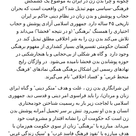
چگونه و چرا بدن زن در ایران به موضوع یک کشمکش
فرهنگی-سیاسی مهم تبدیل شد؟ این واقعیت است که بحران
حجاب و پوشش و بدن زنان در نظام دینی حاکم بر ایران
تاریخی ۴۵ ساله دارد. جمهوری اسلامی آزادی پوشش و حجاب
اختیاری را همسنگ “برهنگی” (و در نتیجه “فحشا”) می‌داند و
تلاش می‌کند بدن زن را به شر اخلاقی مطلق تبدیل کند. در
گفتمان حکومتی تفسیرهای بسیار کشداری از مفهوم برهنگی
وجود دارد و گاه هر شکلی از بی‌حجابی و یا هنجارشکنی در
حوزه پوشاندن بدن فحشا نامیده می‌شود. در واژگان رایج
نهادهای رسمی این اشکال برهنگی همگی نمادهای “فرهنگ
منحط غربی” و “فساد اخلاقی” نام می‌گیرند.
این شرانگاری بدن زن ، علت و هدف “منکر دینی” و گناه (برای
زنان و مردان)، را باید فراسوی امر دینی و قدسی دید. جمهوری
اسلامی با لجاجت زیر بار به رسمیت شناختن خودمختاری
انسان و بدن او نمی‌رود. تنش بر سر تحمیل آمرانه پوشش بدن
زن است که حکومت آن را نشانه اقتدار و مشروعیت خود
می‌داند. مبارزه با “برهنگی” زنان از سوی حکومت هم‌زمان با
هدف مبارزه با “نفوذ فرهنگ فاسد غرب” و “سبک زندگی غربی”