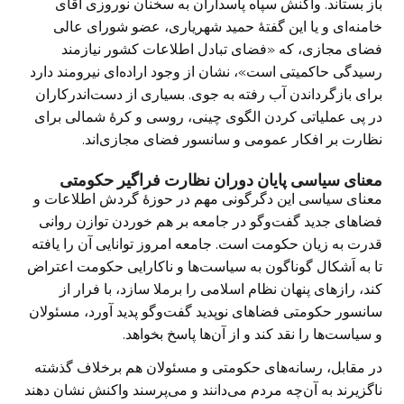
باز بستاند. واکنش سپاه پاسداران به سخنان نوروزی آقای
خامنه‌‌ای و یا این گفتهٔ حمید شهریاری، عضو شورای عالی
فضای مجازی، که «فضای تبادل اطلاعات کشور نیازمند
رسیدگی حاکمیتی است»، نشان از وجود اراده‌‌ای نیرومند دارد
برای بازگرداندن آب رفته به جوی. بسیاری از دست‌اندرکاران
در پی عملیاتی کردن الگوی چینی، روسی و کرهٔ شمالی برای
نظارت بر افکار عمومی و سانسور فضای مجازی‌اند.
معنای سیاسی پایان دوران نظارت فراگیر حکومتی
معنای سیاسی این دگرگونی مهم در حوزهٔ گردش اطلاعات و
فضاهای جدید گفت‌وگو در جامعه بر هم خوردن توازن روانی
قدرت به زیان حکومت است. جامعه امروز توانایی آن را یافته
تا به اَشکال گوناگون به سیاست‌ها و ناکارایی حکومت اعتراض
کند، رازهای پنهان نظام اسلامی را برملا سازد، با فرار از
سانسور حکومتی فضاهای نوپدید گفت‌وگو پدید آورد، مسئولان
و سیاست‌ها را نقد کند و از آن‌ها پاسخ بخواهد.
در مقابل، رسانه‌های حکومتی و مسئولان هم برخلاف گذشته
ناگزیرند به آن‌چه مردم می‌دانند و می‌پرسند واکنش نشان دهند