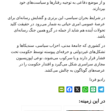
و از موضع دفاعی به توجیه رفتارها و سیاست‌های خود
بپردازند.
در شرایط بحران سیاسی، این برتری و گشایش رسانه‌‌ای برای
عرصهٔ عمومی امری حیاتی به شمار می‌رود. در حقیقت کلید
تحولات آینده هم شاید از جمله در گروِ همین جنگ رسانه‌‌ای
باشد.
در کشوری که جامعهٔ مدنی، احزاب سیاسی، سندیکاها و
تشکل‌های غیردولتی و حرفه‌‌ای پیوسته توسط حکومت تحت
فشار قرار دارند و یا سرکوب می‌شوند، نوعی اپوزیسیون
مجازی سراسری شکل می‌گیرد و اقتدار حکومت را در
عرصه‌های گوناگون به چالش می‌کشد.
رادیو فردا
P
F
X
W
B
T
r
a
h
a
e
در این زمینه:
i
c
a
l
l
n
e
t
a
e