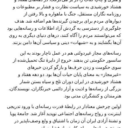
هشتاد خورشیدی به سیاست نظارت و فشار بر مطبوعات و
روزنامه نگاران مستقل، جنگ با ماهواره و بالا رفتن از
دیوارهای مردم برای برچیدن گیرنده‌ها هم اضافه شد. هدف
جلوگیری از دسترسی به گردش آزاد اطلاعات و رسانه‌هایی بود
که می‌توانستند مردم را آگاه کنند، درهای دنیای دیگری به روی
آن‌ها بگشایند و به «شبهات» دینی و سیاسی آن‌ها دامن بزنند.
رسانه‌های مجاز غیردولتی هم در عمل ناچار بودند به این
سانسور حکومتی تن بدهند. خروج از دایرهٔ تنگ تحمیل‌شده از
سوی حکومت و زدن حرف‌ها و بازگو کردن خبرهای
«غیرمجاز» به معنای پایان حیات آن‌ها بود. دو دهه هفتاد و
هشتاد خورشیدی در ایران دوران تلخ و سیاه بستن شمار
بزرگی از رسانه‌ها و اذیت و آزار دائمی خبرنگاران، نویسندگان،
هنرمندان و کنشگران مدنی بود.
اولین چرخش معنادار در رابطهٔ قدرت رسانه‌‌ای با ورود تدریجی
اینترنت و رواج رسانه‌های اجتماعی نوپدید آغاز شد. جامعهٔ پویا
و تشنهٔ آزادی ایران آن زمان با اشتیاق و ولع وصف‌ناپذیر در
جستجوی راه‌هایی برای کاستن از فشار سانسور و