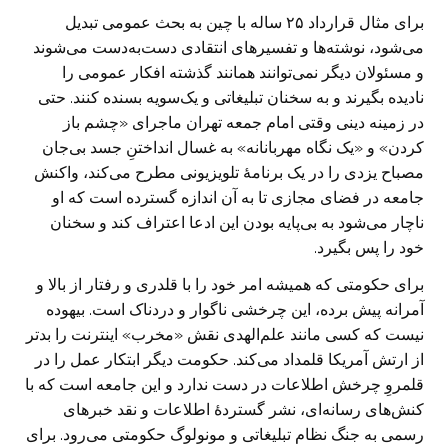
برای مثال قرارداد ۲۵ ساله با چین به بحث عمومی تبدیل
می‌شود، نوشته‌ها و تفسیرهای انتقادی دست‌به‌دست می‌شوند
و مسئولان دیگر نمی‌توانند همانند گذشته افکار عمومی را
نادیده بگیرند و به سخنان تبلیغاتی و یک‌‌سویه بسنده کنند. حتی
در زمینه دینی وقتی امام جمعه تهران ماجرای «چشم باز
کردن» و «یک نگاه مهربانانه» به غسال انداختنِ جسد بی‌جان
مصباح یزدی را در یک برنامهٔ تلویزیونی مطرح می‌کند، واکنش
جامعه در فضای مجازی تا به آن اندازه گسترده است که او
ناچار می‌شود به بی‌پایه بودن این ادعا اعتراف کند و سخنان
خود را پس بگیرد.
برای حکومتی که همیشه امر خود را با قلدری و رفتار از بالا و
آمرانه پیش برده، این چرخشی ناگوار و دردناک است. بیهوده
نیست که کسی مانند علم‌الهدی نقش «مخرب» اینترنت را بدتر
از ارتش آمریکا قلمداد می‌کند. حکومت دیگر ابتکار عمل را در
قلمروِ چرخش اطلاعات در دست ندارد و این جامعه است که با
کنش‌های رسانه‌‌ای، نشر گستردهٔ اطلاعات و نقد خبرهای
رسمی به جنگ نظام تبلیغاتی و مونولوگ حکومتی می‌رود. برای