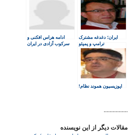
t
b
s
t
g
F
o
A
a
r
r
o
p
r
a
i
k
p
i
m
e
n
ایران؛ دغدغه مشترک
ادامه هراس افکنی و
n
ترامپ و پمپئو
سرکوب آزادی در ایران
d
l
y
اپوزیسیون هموند نظام!
****************
مقالات دیگر از این نویسنده