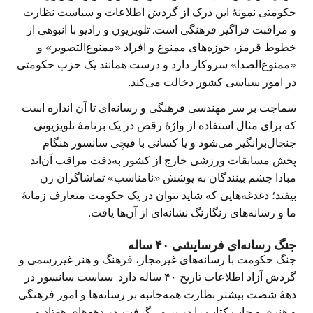
حکومتی نمونهٔ این درک از گردش اطلاعات و سیاست نظارت
و مراقبت فراگیر فرهنگی است. تلویزیون و رادیو با انبوهی از
خطوط قرمز، حوزه‌های ممنوع و افراد «ممنوع‌التصویر» و
«ممنوع‌الصدا» سروکار دارد و درست همانند یک حزب حکومتی
در امور سیاسی کشور دخالت می‌کند.
سماجت بر سر مهندسی فرهنگی و رسانه‌‌ای تا آن اندازه است
که برای مثال استفاده از واژهٔ رقص در یک برنامهٔ تلویزیونی
جنجال‌برانگیز می‌شود و یا کسانی با قیچی سانسور هنگام
پخش مسابقات ورزشی خارج از کشور به‌دقت مراقب آن‌اند
مبادا چشم بینندگان به پوشش «نامناسب» تماشاگران زن
بیفتد؛ دغدغه‌هایی که شاید نتوان در یک حکومت متعارف زمانهٔ
ما و رسانه‌های رنگارنگ نشانه‌‌ای از آن‌ها یافت.
جنگ رسانه‌‌ای فرسایشی ۴۰ ساله
جنگ حکومت با رسانه‌های غیرمجاز، فرهنگ و هنر غیررسمی و
گردش آزاد اطلاعات تاریخ ۴۰ ساله دارد. سیاست سانسور در
دههٔ شصت بیشتر نظارت همه‌جانبه بر رسانه‌ها و امور فرهنگی
و هنری و چاپ کتاب را در بر می‌گرفت. در دهه‌های هفتاد و