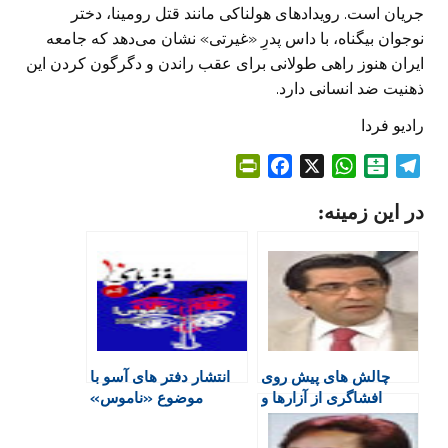
جریان است. رویدادهای هولناکی مانند قتل رومینا، دختر
نوجوان بیگناه، با داس پدرِ «غیرتی» نشان می‌دهد که جامعه
ایران هنوز راهی طولانی برای عقب راندن و دگرگون کردن این
ذهنیت ضد انسانی دارد.
رادیو فردا
P
F
X
W
B
T
r
a
h
a
e
در این زمینه:
i
c
a
l
l
n
e
t
a
e
t
b
s
t
g
F
o
A
a
r
r
o
p
r
a
i
k
p
i
m
e
n
چالش های پیش روی
انتشار دفتر های آسو با
n
افشاگری از آزارها و
موضوع «ناموس»
d
خشونت جنسی
l