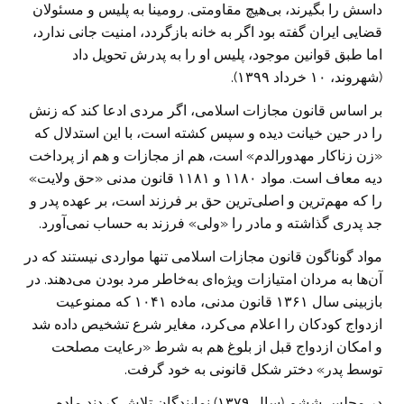
داسش را بگیرند، بی‌هیچ مقاومتی. رومینا به پلیس و مسئولان
قضایی ایران گفته بود اگر به خانه بازگردد، امنیت جانی ندارد،
اما طبق قوانین موجود، پلیس او را به پدرش تحویل داد
(شهروند، ۱۰ خرداد ۱۳۹۹).
بر اساس قانون مجازات اسلامی، اگر مردی ادعا کند که زنش
را در حین خیانت دیده و سپس کشته است، با این استدلال که
«زن زناکار مهدورالدم» است، هم از مجازات و هم از پرداخت
دیه معاف است. مواد ۱۱۸۰ و ۱۱۸۱ قانون مدنی «حق ولایت»
را که مهم‌ترین و اصلی‌ترین حق بر فرزند است، بر عهده پدر و
جد پدری گذاشته و مادر را «ولی» فرزند به حساب نمی‌آورد.
مواد گوناگون قانون مجازات اسلامی تنها مواردی نیستند که در
آن‌ها به مردان امتیازات ویژه‌ای به‌خاطر مرد بودن می‌دهند. در
بازبینی سال ۱۳۶۱ قانون مدنی، ماده ۱۰۴۱ که ممنوعیت
ازدواج کودکان را اعلام می‌کرد، مغایر شرع تشخیص داده شد
و امکان ازدواج قبل از بلوغ هم به شرط «رعایت مصلحت
توسط پدر» دختر شکل قانونی به خود گرفت.
در مجلس ششم (سال ۱۳۷۹) نمایندگان تلاش کردند ماده