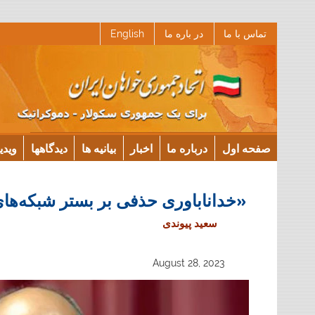
Ski
تماس با ما
در باره ما
English
t
conten
صفحه اول
درباره ما
اخبار
بیانیه ها
دیدگاهها
ویدی
«خداناباوری حذفی بر بستر شبکه‌ها
سعید پیوندی
August 28, 2023