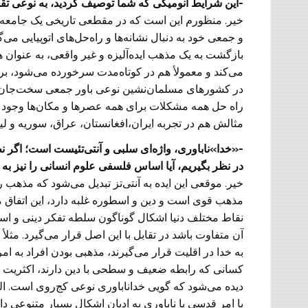
-این شرایط آنومیکی که شما توصیف کردید، به نوعی تق
خیر. منظورم این است که در مقطعی تاریخی یک جامعه
و جمعی خود به دنبال نشانه‌ها و راه‌حل‌های اتوپیایی می‌گ
بازگشت به یک مذهب ایده‌آلیزه و غیر واقعی، به عنو
می‌کند و معمولأ هم در کوتاه‌مدت سرخورده می‌شود، برا
در کشورهای مسلمان‌نشین نوعی باور جمعی سخت‌جان به
راه حل همه مشکلات برای همه عصرها و مکان‌ها وجود 
مثالش هم در تجربه ایران،‌افغانستان، عراق، سوریه و 
-«خدا»ناباوری، واژه‌ای سلبی و آنتی‌تئیست است؛ اگر نظ
در نظر بگیریم، آیا اساس فلسفی علوم انسانی را نیز ب
خیر. موقعی این ایده به آنتی‌تز تبدیل می‌شود که مذهب ر
مذهب قوی است و دین و اسطوره غلبه دارد، این اتفاق م
نقاط مختلف دنیا اشکال گوناگون سلطه تفکر دینی و اسط
آن متفاوت باشد در تقابل با این اصل قرار می‌گیرد. مثل
به خدا در اقلیت قرار می‌گیرند، مذهبی بودن افراد به امری 
کسانی که رابطه ضعیف و سطحی با دین دارند، اکثریت 
دیده می‌شود که گویی خداناباوری نوعی کج‌روی است. البته
با امر قدسی یا ناباوری به ادیان اشکال بسیار متنوعی