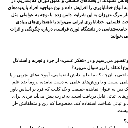
چالش کشیدند. از بحث‌های فلسفی و عمیق دوران که بگذریم، در
نواع خداناباوری را افزایش داده و نوع مواجهه افراد با پدیده‌های
ر مرگ عزیزان به این شرایط دامن زده. با توجه به عواملی مثل
فلسفی، خداناباوری ایرانی می‌تواند با ناهنجاری‌های بنیادی
د جامعه‌شناسی در دانشگاه لورن فرانسه، درباره چگونگی و اثرات
ی‌خوانید.
 و تفسیر می‌رسیم و در «تفکر علمی» از جزء و تجربه و استدلال
نوع اعتقاد را زیر سوال می‌برد؟
اختی یا آن‌چه که ما علم، دانش انضمامی، آموخته‌های تجربی و یا
علمی نیست و با روش‌های علمی به دست نیامده، لزومأ ضد علم
یک دین به عنوان نماینده حقیقت و یک کلیت که فرد بر اساس باور
‌های اثباتی قابل دریافت است. به ندرت پیش می‌آید فردی برای
 و اثباتی شناخت استفاده کند. مخصوصأ‌ که دین و متعلقاتش -از
 نیست.
؟