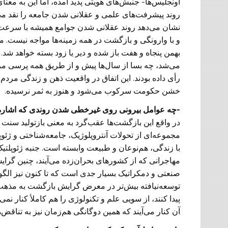
اونجلیس‌ها- جنبش‌های هویتی پدید آمده، اما این به معن
روند پیشرفت‌های علمی و عقلانی شدن جامعه را نقد می‌ک
نشان می‌دهد روند عقلانی شدن جوامع همیشه با سرعت 
و با وارونگی و بازگشت در همه زمینه‌ها مواجه نیست. م
بهمن پنجاه و هفت باز شده و دیر یا زود بسته خواهد شد
می‌شد، چه بسا از سال‌ها پیش و از طریق همه پرسی مر
رأی داده بودند. این اتفاق در واقعیت ذهن و زندگی مردم 
خشن حکومت سرکوب می‌شود و هنوز به ثمر نرسیده.
-چه عوامل بیرونی روی غیرخطی شدن روندی که اشاره کر
در واقع این بازگشت‌ها عقب‌گرد به معنی بازتولید سنت ن
مجموعه‌ای از تحولات آنتروپلوژیک، جامعه‌شناختی و ژئوپلت
با زندگی، هم‌نوعان و طبیعت وابسته است. جنبه ژئوپلتیک
مهاجرانی که از کشورهای بحران‌زده می‌آیند، چنین گرای
صنعتی و دمکراتیک بسیار جدی است که تا کنون نیز الگوه
توسعه‌نیافته بیش‌تر در معرض گرایش بازگشت به مذهب به
پیدا کنند، از سویی علم و تکنولوژی را هم کاملأ کنار نمی‌
آن کنار می‌آیند که همین دوگانگی هم‌زمان نیز به تناق