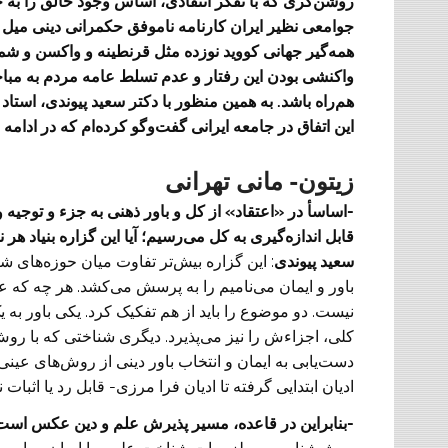
روشن‌گری که با تفکر انتقادی، اساس وجود خالق را به 
جوامعی نظیر ایران کارنامه ناموفق حکمرانی دینی میل به ا
همه‌گیر جهانی کووید نوزده مثل قرنطینه و واکسن و شما
واکنشی بودن این رفتار و عدم تسلط عامه مردم به مباحث 
هم‌راه باشد. به همین منظور با دکتر سعید پیوندی، استا
این اتفاق در جامعه ایرانی گفت‌وگو کرده‌ام که در ادامه م
زیتون- مانی تهرانی
-اساسأ‌ در «اعتقاد» از کل و باور ذهنی به جزء و توجیه
قابل اندازه‌گیری به کل می‌‌رسیم؛ آیا این گزاره بنیاد هر 
سعید پیوندی
: این گزاره بیش‌تر تفاوت میان حوزه‌های شن
باور و ایمان می‌نامیم را به پرسش می‌کشد. هر چه که 
نیست. دو موضوع را باید از هم تفکیک کرد. یکی باور به 
کلی، اجزاءش را نیز می‌پذیرد. دیگری شناختی که با روش
دست‌یابی به ایمان و انتخاب باور دینی از روش‌های عینی
ادیان ابتدایی گرفته تا ادیان فرا مرزی- قابل رد یا اثبات
-بنابراین در قاعده، مسیر پذیرش علم و دین عکس است