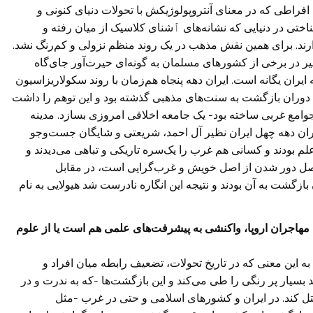
راطی که در معنای آنتروپولوژیکش با تحولات دنیای کنونی و
ختی در دنیایی که نشانه‌های ٱشنای کلاسیک از میان رفته و
دارند. برای همین نقش مذهب در یک روند منظم نزولی و کم‌رنگ نشد.
خیر در برخی از کشورهای مسلمان به گونه‌ای حیرت‌آور جای‌گاه
یران یگانه است. ایران دهه پنجاه هم‌زمان با روند سکولاریزاسیون
 این دوران بازگشت به سنت‌های مذهبی گذشته بود و این توهم را داشت
جوامع غربی ساخته بود- یک جامعه اخلاقی امروزی بسازد. مدینه
ران دهه چهل ایران نظیر آل احمد، شریعتی و شایگان جست‌وجو
لم بودند و کسانی هم غرب را یک‌سره تاریکی و تباهی می‌دیدند و
صل دور شدن از اصل خویش و غرب‌گرایی است، در مقابل
ازگشت به آن بودند و نتیجه این انگاره نادرست شد هیولایی به نام
مهاجران اروپا، واکنشی به پیشرفت‌های علمی هم است یا از علوم
 به این معنی که در تاریخ تحولات، تضعیف رابطه میان افراد و
ند بسیار پر رنگی را طی می‌کند و این بازگشت‌ها -که به ندرت و در
تل کند. در ایران و کشورهای اسلامی و حتی در غرب -مثل