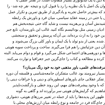
دین یا یک ایدئولوژی بسیار متفاوت است. در تفکر علمی با
ن یک اصل یا یک نظریه را رد یا قبول کرد و نتیجه -هر چه شد- را
د که بیش‌تر حاصل تجربه و یادگیری از طریق تمرین و تکرار عمل
بی یا حتی در زمینه عقاید سیاسی، میان فرد و باورش یک رابطه
یدنش آسان و بی‌هزینه نیست و شاید گاه حتی نتیجه‌بخش هم
دیان زمینی مثل بودائیسم نگاه کنید. غالب این باورمندان، تابع جبر
، دین خود را به ارث برده‌اند، بی آن‌که پرسش و تحقیق و سنجشی
ه.‌ یعنی از بدو تولد با یک ایمان و باور کلی بزرگ می‌شوند و
دین جزئیاتش را هم فرا می‌گیرند. ساخت و پرداخت سویه هویتی
ا و دورهمی‌های اجتماعی شکل می‌گیرد و قوام و دوام می‌یابد. البته
ده و مطالعه و کتاب را جای‌گزین جبر جغرافیا و توارث می‌کنند.
شرفت‌های علمی، باور مذهبی خود به خود رنگ می‌بازد؟
بسیار نیرومند بود. غالب متفکران جامعه‌شناسی و فلسفه آن دوره
و تفکر عقلانی جای باورهای اسطوره‌ای و دینی و یا خرافات دینی را
که با وجود پیشرفت‌های مهم، این روند خطی و بازگشت‌ناپذیر
اهدیم که گرایش‌های هویتی سر برآورده اند و گاهی به گونه
ور این پدیده‌ها را باید از جمله در تغییر مرزهای هویتی، دشواری
 جای‌گاه فرد در جامعه و نوع رابطه میان ارزش‌های محلی با