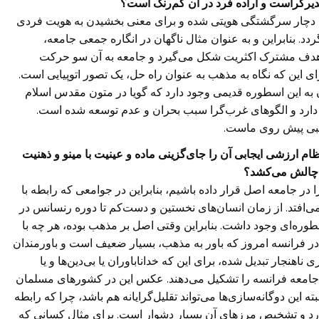
دیرگراست و اراده فرد در آن کم‌رنگ است؟
 دچار سرگشتگی هویتی شده و برای معنی بخشیدن به هویت فردی
ردد. بنابراین و به عنوان مثال ناگهان در انگاره جمعی جامعه،
ان هدف مشترک اکثریت شکل می‌گیرد و جامعه به آن سو حرکت
ی این که نگاه به مذهب به عنوان راه حل، یک تصور اتوپیایی است.
 این اسطوره قدیمی وجود دارد که گویا در متون مقدس اسلام
دارد و الگوهای غرب‌گرا سبب بحران و عدم توسعه شده است.
لیبی پیش روی ماست.
ام ارزشی ایجابی آن را جای‌گزینی ماده و عینیت با مینو و ذهنیت
ه چالش می‌کشد؟
ا در جامعه اصل قرار داده باشیم، بنابراین در جوامعی که رابطه با
ی‌افتد. از زمان انسان‌های نخستین و دست‌کم تا دوره رنسانس در
وره‌ای وجود داشت. بنابراین وقتی اصل بر مذهب بوده، هر چه با
أ در فرانسه امروز که باور به مذهب، بسیار ضعیف است و باورمندان
ناهنجار تبدیل شده، برای این که خداناباوران یا بی‌دین‌ها و یا
جامعه فرانسه را تشکیل می‌دهند. عکس این در کشورهای مسلمان
 این دوگانه‌سازی‌ها می‌تواند تقلیل‌گرایانه هم باشد، چرا که رابطه
 دارد و تشخیص مرزهای آن بسیار دشوار است. برای مثال کسانی که