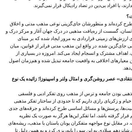
د، با افراد بی‌دین در تضاد رادیکال قرار نمی‌گیرند.
ت؟
 مطرح کرده‌اند و منظورشان جای‌گزینی نوعی مذهب مدنی و اخلاق
شه انسان، گسست از ره‌یافت مذهبی در درک جهان آغاز و مرکز درک و
ارزش‌های زمینی قراردادی به مرور ایجاد شده که بر مبنای
دینی جای‌گزین شده. در واقع این مذهب مدنی فراتر از قوانین، میان
نی، اهداف مشترک و انسجام ایجاد می‌کند. امروزه در بسیاری از
ن معیارهای اخلاقی به واقعیت جامعه تبدیل شده و هم‌زمان اصول
دهد.
تقادی» عصر روشن‌گری و امثال ولتر و اسپینوزا؛ زائیده یک نوع
را مذهبی بودن جامعه و ترس از مذهب روی تفکر ادبی و فلسفی
ر خیام و زکریای رازی داریم که تا حدودی از ساختار تفکر مذهبی
خصیت‌ها، پرسش‌ها و مسائل اساسی طرح کرده‌اند و جرقه‌های جدی
 قرار گرفته باشد، اما تفکر این‌ها هرگز به صورت یک نظریه
. در مقابل نوع مواجهه متفکران یونان باستان با مذهب، ریشه‌های
نزدهم میلادی به این سو را پایه‌ریزی کرد و به همین دلیل تا