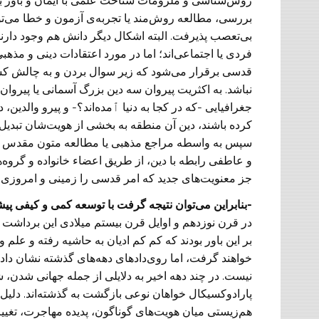
روش‌شناسی و ملزومات شناخت علمی با ایمان و باور به 
بررسی، مطالعه روش‌مند یا تجربه‌ی آزمون و خطا می‌توا
بی‌تعصب پذیرفت. البته اشکال دیگر دانش هم وجود دارن
فردی یا اجتماعی‌اند؛ اما در مورد اعتقادات دینی و مذه
قدسی برقرار می‌شود که زیر سوال بردن و به چالش کش
نباشد. به اکثریت پیروان سه دین بزرگ آسمانی یا پیروان ا
جغرافیایی -که در کجا به دنیا ٱمده‌اند؟- و پیرو والدین
کرده باشند، دین آن منطقه به بخشی از هویت‌شان تبدیل شد
سپس به واسطه مراجع مذهبی یا مطالعه متون مقدس آن 
و عاطفی رابطه با دین، از طریق اعضاء خانواده و گروه‌ه
جز معنویت‌های جدید که امر قدسی را زمینی و امروزی کر
-بنابراین می‌توان نتیجه گرفت با توسعه کمی و کیفی پی
در قرن نوزدهم و اوایل قرن بیستم میلادی این برداشت 
بر این باور بودند که کم کم ادیان به حاشیه رفته و علم 
خواهند گرفت، اما روی‌دادهای دهه‌های گذشته نشان داد 
نیست. در چند دهه اخیر به دلایلی از جمله جهانی شدن، ش
پارادوکسیکال خواهان نوعی بازگشت به گذشته‌اند. دلیل ظه
هم‌زیستی میان هویت‌های گوناگون، پدیده مهاجرت، تغییر