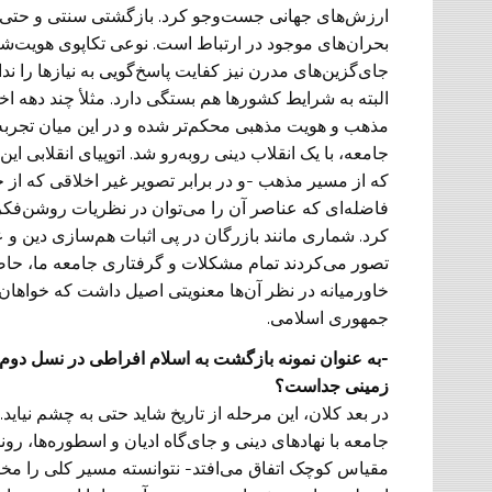
ارزش‌های جهانی جست‌وجو کرد. بازگشتی سنتی و حتی اف
بحران‌های موجود در ارتباط است. نوعی تکاپوی هویت‌شنا
جای‌گزین‌های مدرن نیز کفایت پاسخ‌گویی به نیازها را ن
البته به شرایط کشورها هم بستگی دارد. مثلأ چند دهه ا
مذهب و هویت مذهبی محکم‌تر شده و در این میان تجربه ا
جامعه، ‌با یک انقلاب دینی روبه‌رو شد. اتوپیای انقلابی
که از مسیر مذهب -و در برابر تصویر غیر اخلاقی که از 
فاضله‌ای که عناصر آن را می‌توان در نظریات روشن‌فک
کرد. شماری مانند بازرگان در پی اثبات هم‌سازی دین و ع
تصور می‌کردند تمام مشکلات و گرفتاری جامعه ما، حا
خاورمیانه در نظر آن‌ها معنویتی اصیل داشت که خواهان ب
جمهوری اسلامی.
-به عنوان نمونه بازگشت به اسلام افراطی در نسل دوم 
زمینی جداست؟
در بعد کلان، این مرحله از تاریخ شاید حتی به چشم نیاید.
جامعه با نهادهای دینی و جای‌گاه ادیان و اسطوره‌ها، رو
مقیاس کوچک اتفاق می‌افتد- نتوانسته مسیر کلی را مخ