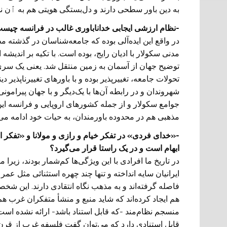
به دین باور سطحی دارند و دل‌بستگی هویتی هم به ٱن ندارن
-نظام ارزشی ایجابی خداناباوری غالب در فرانسه چیس
در واقع این ایده‌آلی بوده که جامعه‌شناسان در گذشته
مدنی سکولار با ادیان رایج، بوده است. با تکیه بر اندی
توضیح جهان از آسمان به زمین منتقل شد. یعنی یک سری 
تحولات جامعه، تغییرپذیر بوده و با باورهای تغییرناپذیر 
شهروندان و در رابطه آن‌ها با یک‌دیگر و با جهان پیرامو
جوامع سکولار و از جمله کشورهای اروپایی و فرانسه ای
مذهبی هم در محدوده باورمندان، به حیات خود ادامه می‌
-«خدای فردی» در تفکر خیام و رازی و مولانا و «تفکر ان
ابهام است و در یک راستا قرار می‌گیرد؟
در تاریخ ما افرادی با این ویژگی‌ها کم‌شمار بودند، زی
ایرانیان سایه انداخته و تنها چند چهره استثنائی مثل عم
فاصله گرفته‌اند و به مذهب نگاه انتقادی دارند. این ش
هم ایجاد کرده‌اند که شاید منبع و منشأ متفکران غرب هم
منسجم نظام‌مند -که قابل استناد باشد- ارائه نشده است
قابل استنادی دارد که می‌توان گفت فلسفه غرب از قرن شا