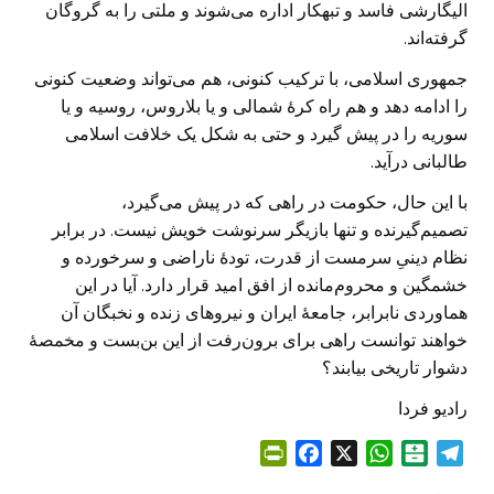
الیگارشی فاسد و تبهکار اداره می‌شوند و ملتی را به گروگان
گرفته‌اند.
جمهوری اسلامی، با ترکیب کنونی، هم می‌تواند وضعیت کنونی
را ادامه دهد و هم راه کرهٔ شمالی و یا بلاروس، روسیه و یا
سوریه را در پیش گیرد و حتی به شکل یک خلافت اسلامی
طالبانی درآید.
با این حال، حکومت در راهی که در پیش می‌گیرد،
تصمیم‌گیرنده و تنها بازیگر سرنوشت خویش نیست. در برابر
نظام دینیِ سرمست از قدرت، تودهٔ ناراضی و سرخورده و
خشمگین و محروم‌مانده از افق امید قرار دارد. آیا در این
هماوردی نابرابر، جامعهٔ ایران و نیروهای زنده و نخبگان آن
خواهند توانست راهی برای برون‌رفت از این بن‌بست و مخمصهٔ
دشوار تاریخی بیابند؟
رادیو فردا
P
F
X
W
B
T
r
a
h
a
e