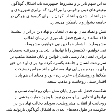
به این سهم نابرابر و مشروط جمهوریت باید اشکال گوناگون
تبعیض‌های دینی و قومی را نیز افزود که برابریِ شهروندی و
حق انتخاب شدن و انتخاب کردن را برای گروه‌های بزرگی در
جامعه دشوار و یا ناممکن می‌سازد.
تنش و تضاد میان نهادهای انتخابی و نهاد دین در ایران پیشینهٔ
۱۱۵ ساله دارد. شیخ فضل‌الله نوری در زمان انقلاب
مشروطیت با شعار «ما دین نبی خواهیم، مشروطه
نمی‌خواهیم» تکلیفش را با نهادهای انتخابی و مدرنتیه به‌معنای
برابری انسان‌ها، زمینی شدن قوانین و پایان سلطهٔ مذهب بر
سرنوشت انسان و جامعه یکسره کرده بود. برای او دادن حق
رأی به مردم و برپایی نهاد مستقلی مانند مجلس دستپخت
مکلاها و روشنفکران «غرب‌زده» بود و معنای آن هم پایان
اقتدار سنتی روحانیت و مذهب شیعه.
شکست فضل‌الله نوری پایان تنش میان روحانیت سنتی و
نهادهای انتخابی نوپا و مدرن نبود. با وجود حمایت بخشی از
روحانیت از انقلاب مشروطیت، سودای دخالت نهاد دین در
حکومت در طول دهه‌های بعدی به اشکال گوناگون بازتولید شد.