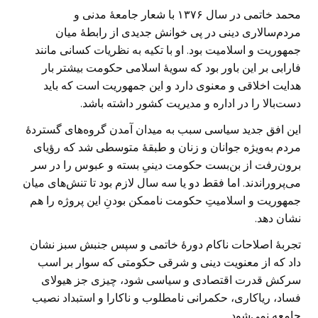
محمد خاتمی در سال ۱۳۷۶ با شعار جامعهٔ مدنی و
مردم‌سالاری دینی در پی خوانش جدیدی از رابطهٔ میان
جمهوریت و اسلامیت بود. او با تکیه به نظریات کسانی مانند
فارابی بر این باور بود که سویهٔ اسلامی حکومت بیشتر بار
هدایت اخلاقی و معنوی دارد و این جمهوریت است که باید
دست‌بالا را در اداره و مدیریت کشور داشته باشد.
این افق جدید سیاسی سبب به میدان آمدن گروه‌های گستردهٔ
مردم به‌ویژه جوانان و زنان و طبقهٔ متوسطی شد که رؤیای
برون‌رفت از بن‌بست حکومت دینیِ بسته و عبوس را در سر
می‌پروراندند. اما فقط دو یا سه سال لازم بود تا تنش‌های میان
جمهوریت و اسلامیتِ حکومت ناممکن بودنِ این پروژه را هم
نشان دهد.
تجربهٔ اصلاحات ناکام دورهٔ خاتمی و سپس جنبش سبز نشان
داد که از معنویت دینی و شرقی حکومتی که سوار بر اسب
سرکش قدرت اقتصادی و سیاسی شود، چیزی جز هیولای
فساد، ریاکاری، حکمرانی نامطلوب و ناکارا و استبداد نصیب
جامعه نمی‌شود.