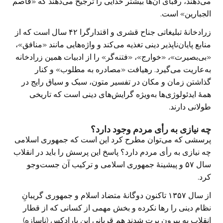
می‌دهند، رقبای آن‌ها بیشتر خدایی را ترجیح می‌دهند که «قاصم
الجبارین» است.
زرادخانهٔ تبلیغاتی جناح قشری و اقتدارگرا ۴۲ سال است که از
منابع پایان‌ناپذیر دینی تغذیه می‌کند و واژه‌هایی مانند «منافق»،
«بی‌بصیرت»، «خوارج»، «فتنه‌گر» را از ادبیات همین زرادخانه
به‌عاریت می‌گیرد. رهیافت «مصادره به مطلوب» و کنار
گذاشتن زمان و مکان در تفسیر متون، سبک و سیاق رایج در
همهٔ ایدئولوژی‌ها به‌ویژه گرایش‌های دینی است که تاریخی
طولانی دارند.
چه نیازی به رأی مردم وجود دارد؟
پرسشی که می‌توان مطرح کرد این است که جمهوری اسلامی
چه نیازی به رأی مردم دارد؟ پاسخ این پرسش را باید در انقلاب
سال ۵۷ و پیشینهٔ جمهوری اسلامی و ترکیب آن جست‌وجو
کرد.
از سال ۱۳۵۷ تاکنون دوگانهٔ متضاد اسلام و جمهوری گریبانِ
نظام دینی را رها نکرده و بخش مهمی از کسانی که از قطار
انقلاب به بیرون پرت شدند هم قربانی این پارادکس (ناسازه)