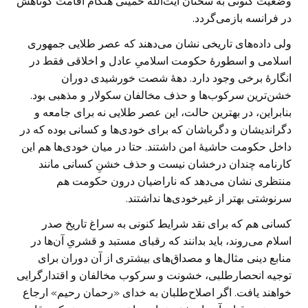
وضعیت کنونی به سخنان آیت‌الله خمینی هنگام اقامت کوتاهش
در فرانسه بازمی‌گردد.
ولی داده‌های تاریخی نشان می‌دهند که عصر طلایی جمهوری
اسلامی و اسطورهٔ حکومت اسلامیِ عادل و اخلاقی فقط در
انگارهٔ برخی وجود دارد. دههٔ شصت خورشیدی دوران
خشن‌ترین سرکوب‌ها و حذف مخالفان سکولار و مذهبی بود.
بنابراین، در بهترین حالت، این عصر طلایی نه برای جامعه و
دگراندیشان و دگرباشان که برای خودی‌ها و کسانی بوده که در
داخل حکومت حاشیهٔ امن داشتند. حتا در میان خودی‌ها هم این
کارنامه چندان درخشان نیست و حذف خشنِ کسانی مانند
منتظری نشان می‌دهد که ناراضیان درون حکومت هم
سرنوشتی بهتر از غیرخودی‌ها نداشتند.
کسانی هم که برای نقد شرایط کنونی به سراغ تاریخ صدر
اسلام می‌روند، باید بدانند که رقبای مستبد و قشریِ آن‌ها در
منابع دینی مثال‌ها و مصداق‌های بیشتری از آن دوران برای
توجیه انحصارطلبی، خشونت و سرکوب مخالفان و اقتدارگرایی
خواهند یافت. اگر اصلاح‌طلبان به خدای «رحمان رحیم» ارجاع