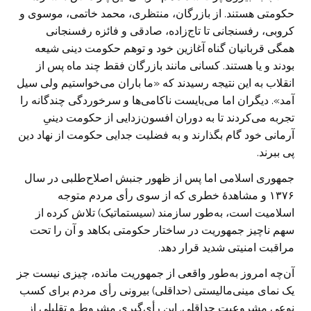
حکومتی هستند. از بازرگان، منتظری، محمد خاتمی، موسوی و
کروبی، رفسنجانی تا تاج‌زاده، صادقی و فائزه رفسنجانی
همگی قربانیان گناه آغازین خود و توهم حکومت دینی شیعه
بودند و یا هستند. کسانی مانند بازرگان فقط چند ماه پس از
انقلاب به این نتیجه رسیدند که «ما باران می‌خواستیم ولی سیل
آمد». دیگران اما می‌بایست ناکامی‌ها و سرخوردگی چندگانه را
تجربه می‌کردند تا به دوران افسون‌زدایی از حکومت دینیِ
آرمانی خود گام بگذارند و به فضلیت جدایی حکومت از نهاد دین
پی ببرند.
جمهوری اسلامی اما پس از ظهور جنبش اصلاح‌طلبی در سال
۱۳۷۶ و مشاهدهٔ خطری که از سوی رأی مردم متوجه
اسلامیت است، به‌طور سازمند (سیستماتیک) تلاش کرده از
سهم ناچیز جمهوریت در ساختار حکومتی بکاهد و آن را تحت
مراقبت امنیتی شدید قرار دهد.
آن‌چه امروز به‌طور واقعی از جمهوریت مانده، چیزی نیست جز
یک نمای مینی‌مالیستی (حداقلی) بیرونی رأی مردم برای کسب
نوعی مشروعیت حداقلی. این رأی‌گیریِ مشروط و تقلیلی از