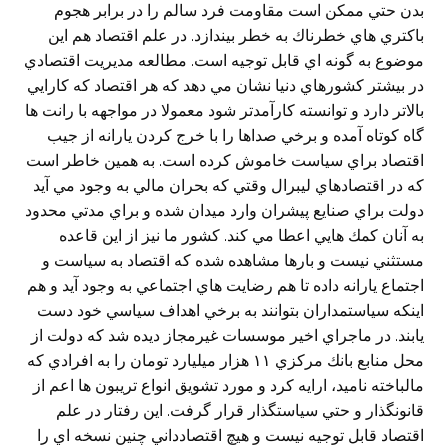
بدن حتي ممكن است مقاومت فرد سالم را در برابر هجوم
باكتري هاي خطرناك به خطر بيندازد. در علم اقتصاد هم اين
موضوع به گونه اي قابل توجيه است. مطالعه مديريت اقتصادي
در بيشتر كشورهاي دنيا نشان مي دهد كه هر اقتصاد كه كارايي
بالاتر دارد و توانسته كارآمدتر شود معمولا در مواجهه با رانت ها
گاه كوتاه آمده و برخي صداها را با خرج كردن يارانه از جيب
اقتصاد براي سياست خاموش كرده است. به همين خاطر است
كه در اقتصادهاي ليبرال وقتي كه بحران مالي به وجود مي آيد
دولت براي صنايع پيشران وارد ميدان شده و براي مدتي محدود
به آنان كمك هايي اعطا مي كند. كشور ما نيز از اين قاعده
مستثني نيست و بارها مشاهده شده كه اقتصاد به سياست و
اجتماع يارانه داده تا هم رضايت هاي اجتماعي به وجود آيد و هم
اينكه سياستمداران بتوانند به برخي اهداف سياسي خود دست
يابند. در ماجراي اخير موسسات غيرمجاز ديده شد كه دولت از
محل منابع بانك مركزي ١١ هزار ميليارد تومان را به افرادي كه
مالباخته ناميد، ارايه كرد و مورد تشويق انواع تريبون ها اعم از
قانونگذار و حتي سياستگذار قرار گرفت. اين رفتار در علم
اقتصاد قابل توجيه نيست و هيچ اقتصادداني چنين نسخه اي را