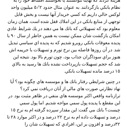
هزينه كردند كه نهايتا نتوانستند يا نخواستند اقساط خود را به
نظام بانكي بازگردانند. به عنوان مثال حدود ٥/٢ ميليون واحد
لوكس خالي داريم كه كسي خريدار آنها نيست و بخش قابل
توجهي از منابع بانكي در اين املاك قفل شده است. همان زمان
معلوم بود كه تسهيلاتي كه بانك ها مي دهند در يك شرايط عادي
امكان بازگشت شان ممكن نيست به همين خاطر از سال ٩٠ با
پديده معوقات بانكي روبرو شديم كه به پديده اي سياسي تبديل
شد. در آن روزها فاصله بين نرخ تورم و تسهيلات با جريمه اش
هنوز براي سوداگران جذاب بود، چون تورم بالا بود. نتيجه اين
شد كه حجم تسهيلات بازپرداخت نشده بانك ها رسيد به بالاي
١٥ درصد مانده تسهيلات بانكي.
در چنين شرايطي رفتار بانك ها و موسسه هاي چگونه بود؟ آيا
نهاد نظارتي صورت هاي مالي از آنان دريافت نمي كرد؟
ترازنامه واقعي اكثر موسسه هاي منفي در ظاهر مثبت بود. در
اين مقطع با پديده پول سمي مواجه شديم. اما پول سمي
چيست؟ بانك مي گفت: اين مقدار سپرده گرفته ام به نرخ ١٥
درصد و تسهيلات داده ام به نرخ ٢٢ درصد و در اكثر موارد ٢٨ تا
٣٢درصد و افزون بر اين، افرادي كه تسهيلات شان را