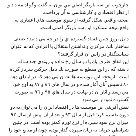
چارچوب اين سه بازيگر اصلي مي توان به گفت وگو ادامه داد و
از نظر اقتصادي و كارشناسي به آن پرداخت.
صحنه واقعي شكل گرفته از سوي موسسه هاي اعتباري به
واقع نتيجه عملكرد اين سه بازيگر اصلي است.
دليل بروز چنين فساد گسترده اي را در چه مي دانيد؟ ضعف
ساختار بانك مركزي و نداشتن استقلال يا افرادي كه به عنوان
سياستگذار در راس آن قرار گرفتند؟
اين اتفاق ظرف يك يا دو سال رخ نداده و روندي چند ساله
داشته كه در اين مقطع به صورت يك دمل چركين سرباز كرده
است. تاريخچه اين موسسه ها نشان مي دهد كه در ابتداي دهه
٨٠ تاسيس آنان آغاز شده و در سال هاي ٨٦ و ٨٧ به اوج خود
مي رسد و آثار آن در نهايت در سال هاي ٩٥ و ٩٦ به صورت
گسترده نمودار مي شود.
نقش آفريني اين موسسه ها در اقتصاد ايران را مي توان به دو
دوره تقسيم كرد: قبل از سال ٩٣ و بعد از آن. پيش از سال ٩٣
ميزان نرخ سود سپرده از نرخ تورم كمتر بوده است. در چنين
شرايطي جريان به زيان سپرده گذار بوده، چون او منابع خود را