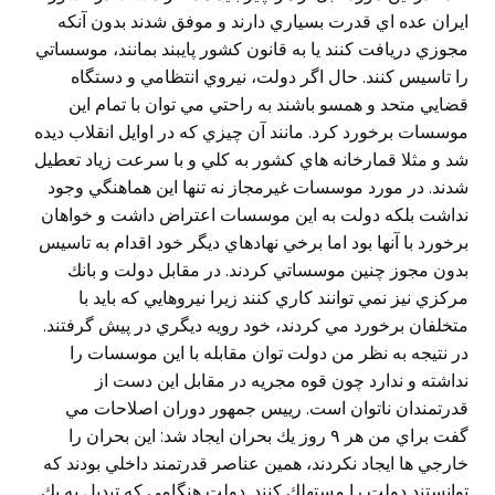
ايران عده اي قدرت بسياري دارند و موفق شدند بدون آنكه
مجوزي دريافت كنند يا به قانون كشور پايبند بمانند، موسساتي
را تاسيس كنند. حال اگر دولت، نيروي انتظامي و دستگاه
قضايي متحد و همسو باشند به راحتي مي توان با تمام اين
موسسات برخورد كرد. مانند آن چيزي كه در اوايل انقلاب ديده
شد و مثلا قمارخانه هاي كشور به كلي و با سرعت زياد تعطيل
شدند. در مورد موسسات غيرمجاز نه تنها اين هماهنگي وجود
نداشت بلكه دولت به اين موسسات اعتراض داشت و خواهان
برخورد با آنها بود اما برخي نهادهاي ديگر خود اقدام به تاسيس
بدون مجوز چنين موسساتي كردند. در مقابل دولت و بانك
مركزي نيز نمي توانند كاري كنند زيرا نيروهايي كه بايد با
متخلفان برخورد مي كردند، خود رويه ديگري در پيش گرفتند.
در نتيجه به نظر من دولت توان مقابله با اين موسسات را
نداشته و ندارد چون قوه مجريه در مقابل اين دست از
قدرتمندان ناتوان است. رييس جمهور دوران اصلاحات مي
گفت براي من هر ٩ روز يك بحران ايجاد شد: اين بحران را
خارجي ها ايجاد نكردند، همين عناصر قدرتمند داخلي بودند كه
توانستند دولت را مستهلك كنند. دولت هنگامي كه تبديل به يك