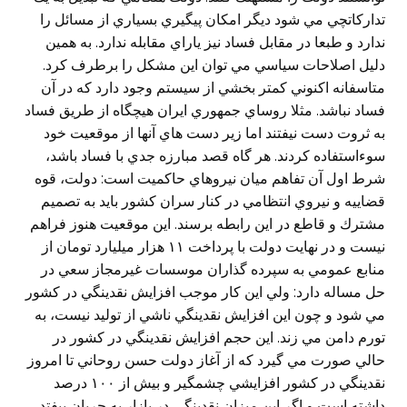
تداركاتچي مي شود ديگر امكان پيگيري بسياري از مسائل را
ندارد و طبعا در مقابل فساد نيز ياراي مقابله ندارد. به همين
دليل اصلاحات سياسي مي توان اين مشكل را برطرف كرد.
متاسفانه اكنوني كمتر بخشي از سيستم وجود دارد كه در آن
فساد نباشد. مثلا روساي جمهوري ايران هيچگاه از طريق فساد
به ثروت دست نيفتند اما زير دست هاي آنها از موقعيت خود
سوءاستفاده كردند. هر گاه قصد مبارزه جدي با فساد باشد،
شرط اول آن تفاهم ميان نيروهاي حاكميت است: دولت، قوه
قضاييه و نيروي انتظامي در كنار سران كشور بايد به تصميم
مشترك و قاطع در اين رابطه برسند. اين موقعيت هنوز فراهم
نيست و در نهايت دولت با پرداخت ١١ هزار ميليارد تومان از
منابع عمومي به سپرده گذاران موسسات غيرمجاز سعي در
حل مساله دارد: ولي اين كار موجب افزايش نقدينگي در كشور
مي شود و چون اين افزايش نقدينگي ناشي از توليد نيست، به
تورم دامن مي زند. اين حجم افزايش نقدينگي در كشور در
حالي صورت مي گيرد كه از آغاز دولت حسن روحاني تا امروز
نقدينگي در كشور افزايشي چشمگير و بيش از ١٠٠ درصد
داشته است و اگر اين ميزان نقدينگي در بازار به جريان بيفتد