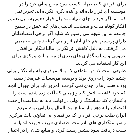
براي افرادي كه به بهانه كسب سود منابع مالي خود را در
موسسه اي قرار داده اند و آينده نگري نكرده اند، تجويز نمي
كند. اما اگر خود را جاي سياستمداران قرار دهيم به دليل تعميم
افكار كوتاه مدت و مصلحت انديشي هاي كم عمق در سطح
جامعه به اين نتيجه مي رسيم كه شايد اگر برخي اقتصاددانان
داراي پرنسيپ هم جاي آنان قرار مي گرفتند چنين تصميمي
مي گرفتند، به دليل كاهش اثر نگراني مالباختگان بر افكار
عمومي و سياستگذاري هاي بعدي از منابع بانك مركزي براي
اين كار استفاده مي كردند.
طبيعي است كه در مقطعي كه بانك مركزي يا سياستگذار پولي
چشم خود را به روي تولد و توسعه موسسات غيرمجاز بسته
بود و هشدارها را جدي نمي گرفت، امروز بايد براي جبران آنچه
كه خود كاشته، تلاش كند و زميني كه آفت زده شده است را
پاكسازي كند.سياستگذار پولي در نهايت بايد به سياست از جيب
اقتصاد يارانه دهد و از منابع بيت المال و دارايي تمام مردم
ايران طلب برخي افراد را كه در فضاي بي تفاوتي بانك مركزي
و سياستگذاري هاي نادرست اقتصادي فريب خورده اند يا به
سبب دريافت سود بيشتر ريسك كرده و منابع شان را در اختيار