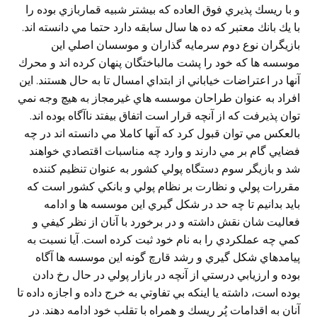
و با ريسك پذيري فوق العاده كه بيشتر شبيه قماربازي بوده را
با يك بانك معتبر كه ده ها سال سابقه دارد حتما مي دانسته اند.
بازيگران نوع دوم سرمايه گذاران و موسسان اصلي اين
موسسه ها كه خود را پشت مالباختگان پنهان كرده اند و محرك
آنها در اعتراضات خياباني از ابتداي امسال تا به حال هستند. اين
افراد به عنوان طراحان موسسه هاي غيرمجاز به هيچ وجه نمي
توان پذيرفت كه از آنچه قرار است اتفاق بيفتد ناآگاه بوده اند.
بالعكس مي توان قبول كرد كه آنها كاملا مي دانسته اند در چه
فضايي گام بر مي دارند و وارد چه مناسبات اقتصادي خواهند
شد و بازيگر سوم دستگاه پولي كشور به عنوان تنظيم كننده
مقررات پولي و نظارت بر نظام پولي و بانكي كشور است كه
بايد بدانيم تا چه حد در شكل گيري اين موسسه ها و ادامه
فعاليت شان نقش داشته و در برخورد با آنان از نظر كيفي و
كمي چه عملكردي را به نام خود ثبت كرده است. آيا نسبت به
پيامدهاي شكل گيري و رشد قارچ گونه اين موسسه ها آگاه
بوده و ارزيابي درستي از آنچه در بازار پولي در حال رخ دادن
بوده است، داشته يا اينكه بي تفاوتي به خرج داده و اجازه داده تا
آنان به اقدامات پُر ريسك و همراه با تقلب خود ادامه دهند. در