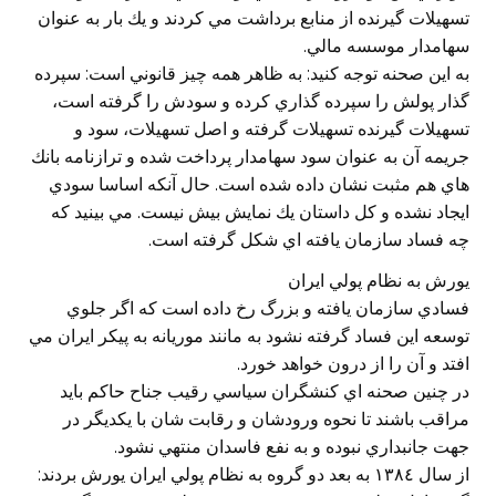
تسهيلات گيرنده از منابع برداشت مي كردند و يك بار به عنوان
سهامدار موسسه مالي.
به اين صحنه توجه كنيد: به ظاهر همه چيز قانوني است: سپرده
گذار پولش را سپرده گذاري كرده و سودش را گرفته است،
تسهيلات گيرنده تسهيلات گرفته و اصل تسهيلات، سود و
جريمه آن به عنوان سود سهامدار پرداخت شده و ترازنامه بانك
هاي هم مثبت نشان داده شده است. حال آنكه اساسا سودي
ايجاد نشده و كل داستان يك نمايش بيش نيست. مي بينيد كه
چه فساد سازمان يافته اي شكل گرفته است.
يورش به نظام پولي ايران
فسادي سازمان يافته و بزرگ رخ داده است كه اگر جلوي
توسعه اين فساد گرفته نشود به مانند موريانه به پيكر ايران مي
افتد و آن را از درون خواهد خورد.
در چنين صحنه اي كنشگران سياسي رقيب جناح حاكم بايد
مراقب باشند تا نحوه ورودشان و رقابت شان با يكديگر در
جهت جانبداري نبوده و به نفع فاسدان منتهي نشود.
از سال ١٣٨٤ به بعد دو گروه به نظام پولي ايران يورش بردند: