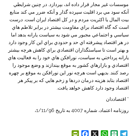
موسسات غير مجار قرار داده اند، بپردازد. در چنين شرايطي
آنكه سود مي برد اقليت سپرده گذار و آنكه ضرر مي كند منابع
بيت المال يا اكثريت مردم و در كل اقتصاد ايران است. درست
است كه گاه اقتصاد براي مقاومت بيشتر در برابر تلاطم هاي
سياسي و اجتماعي مجبور مي شود به سياست يارانه بدهد اما
در هر اقتصاد پيشرفته اي حد و حدودي براي اين كار وجود دارد
و بهتر است تا سياستگذاران اقتصادي براي كاهش هرچه بيشتر
يارانه پرداختي به سياست، نورافكن هاي خود را به فعاليت هاي
اقتصادي و بازارهاي كشور به موقع بيندازند و وضع موجود را
رصد كنند. بديهي است هرچه نور اين نورافكن به موقع بر چهره
اقتصاد بتابد هزينه درمان دردها و زخم هايي كه بر پيكر هر
اقتصاد وجود دارد كاهش خواهد يافت.
* اقتصاددان
روزنامه اعتماد، شماره 4007 به تاريخ 1/11/96،
P
F
X
W
B
T