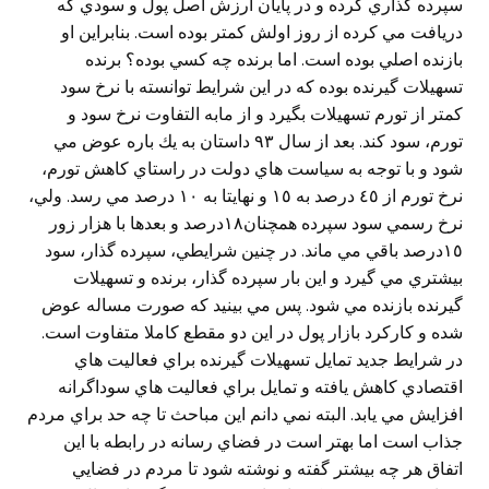
سپرده گذاري كرده و در پايان ارزش اصل پول و سودي كه
دريافت مي كرده از روز اولش كمتر بوده است. بنابراين او
بازنده اصلي بوده است. اما برنده چه كسي بوده؟ برنده
تسهيلات گيرنده بوده كه در اين شرايط توانسته با نرخ سود
كمتر از تورم تسهيلات بگيرد و از مابه التفاوت نرخ سود و
تورم، سود كند. بعد از سال ٩٣ داستان به يك باره عوض مي
شود و با توجه به سياست هاي دولت در راستاي كاهش تورم،
نرخ تورم از ٤٥ درصد به ١٥ و نهايتا به ١٠ درصد مي رسد. ولي،
نرخ رسمي سود سپرده همچنان١٨درصد و بعدها با هزار زور
١٥درصد باقي مي ماند. در چنين شرايطي، سپرده گذار، سود
بيشتري مي گيرد و اين بار سپرده گذار، برنده و تسهيلات
گيرنده بازنده مي شود. پس مي بينيد كه صورت مساله عوض
شده و كاركرد بازار پول در اين دو مقطع كاملا متفاوت است.
در شرايط جديد تمايل تسهيلات گيرنده براي فعاليت هاي
اقتصادي كاهش يافته و تمايل براي فعاليت هاي سوداگرانه
افزايش مي يابد. البته نمي دانم اين مباحث تا چه حد براي مردم
جذاب است اما بهتر است در فضاي رسانه در رابطه با اين
اتفاق هر چه بيشتر گفته و نوشته شود تا مردم در فضايي