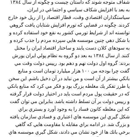
شفاف متوجه شوند كه داستان چيست و چگونه از سال ١٣٨٤
به بعد با افزايش شكاف سياسي و اجتماعي در ايران،
سياستگذاران اقتصادي وقت، قطار اقتصاد را از ريل خود خارج
كردند. چگونه در فضايي كه تورم افزايش شتابان يافت گروهي
توانسته اند از شرايط تورمي كشور به نفع خود استفاده كرده و
با شكل دهي چنين موسسه هايي سپرده مردم را جذب كرده و
به سودهاي كلان دست يابند و ساختار اقتصاد ايران را مختل
كنند. از سال ١٣٨٤ به بعد دو گروه به نظام پولي ايران يورش
بردند: گروه اول دولت نهم و دهم بود. رييس دولت وقت مي
گفت چرا بودجه من ١٠٠ هزار ميليارد تومان است و منابع
بانكي بيشتر از آن است و من نبايد در آن دخيل باشم. اين سخن
يا طرز تفكر يك مغلطه بزرگ بود و فكر مي كرد كه منابع بانكي
كه در حقيقت پول مردم است بايد در اختيار دولت قرار گرفته
و رييس دولت بر آن تسلط داشته باشد. بنابراين مي توان گفت
كه اين مغلطه كانون فساد را به وجود آورد و بستري براي
شكل گيري اين موسسه هاي اعتباري و فسادي سازمان يافته
و بزرگ شد. در ادامه براي مقابله با مقاومت هايي كه گاهي
برخي بانك ها از خود نشان مي دادند، شكل گيري موسسه هاي