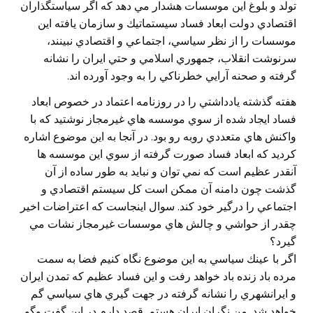
تولد و بلوغ اين موسسات هشدار مي دهد كه اگر سياستگذاران
اقتصادي دولت ابعاد فساد سيستماتيك و سازمان يافته اين
موسسات را از نظر سياسي، اجتماعي و اقتصادي نبينند،
سرنوشت انقلاب، جمهوري اسلامي و حتي ايران را نشانه
گرفته و صحنه آرايي خطرناكي را به وجود آورده اند.
هفته گذشته يادداشتي را در روزنامه اعتماد در خصوص ابعاد
فساد ايجاد شده از سوي موسسه هاي غيرمجاز نوشتيد كه با
واكنش هاي متعددي روبه رو بود. در آنجا به اين موضوع اشاره
كرديد كه ابعاد فساد صورت گرفته از سوي اين موسسه ها
آنقدر عظيم است كه نمي توان و نبايد به طور ساده از آن
گذشت چون دامنه آن ممكن است كل سيستم اقتصادي و
اجتماعي را درگير خود كند. سوال اينجاست كه اعتراضات اخير
چقدر از حواشي و چالش هاي موسسات غيرمجاز نشات مي
گيرد؟
اگر با عينك سياسي به اين موضوع نگاه كنيم فضا به سمت
مرده باد زنده باد خواهد رفت و اين فساد عظيم كه تمدن ايران
و ايرانشهري را نشانه گرفته در جهت گيري هاي سياسي گم
خواهد شد. من نگران ايران هستم. قصد دارم در اين گفت وگو