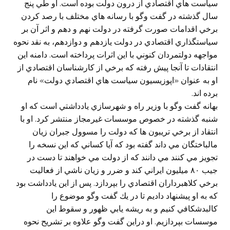
سياست هاي اقتصادي از درون دولت بوده است. او طي پنج
سال گذشته در گفت وگو با رسانه هاي مختلف با رصد كردن
برخي اقدامات صورت گرفته در دولت نهم و دهم و اثر آن بر
سياستگذاري اقتصادي در دولت يازدهم و دوازدهم، به نقد نحوه
مواجهه دولتمردان كنوني با اين اثرات پرداخته است. دامنه اين
انتقادات تا آنجا پيش رفته كه برخي از كارشناسان اقتصادي از
او به عنوان «اپوزيسيون سياست هاي اقتصادي دولت» نام
برده اند.
بهانه گفت وگو با وزير راه و شهرسازي يادداشتي است كه او
شنبه گذشته در خصوص موسسات غيرمجاز منتشر كرد. او با
انتقاد از برخي تريبون ها كه دولت را مسوول جبران زيان
مالباختگان مي داند گفته بود كه آيا كساني كه اين نسخه را
تجويز مي كنند مي دانند كه از دولت مي خواهند تا دست در
جيب ٨٠ ميليون ايراني كند و ضرر و زيان ناشي از فعاليت
برخي كلاهبرداران اقتصادي را بپردازد. پس از اين يادداشت بود
كه به او پيشنهاد داديم تا در يك گفت وگو موضوع را
كالبدشكافي كنيم و به ريشه يابي ظهور و سقوط اين
موسسات بپردازيم. او دراين گفت وگو علاوه بر تشريح نحوه