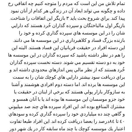
تمام تلاش من اين است كه مردم را متوجه كنيم چه اتفاقي رخ
داده و چگونه مي تواند ابعاد آن در زندگي هر كدام از آنان نمود
پيدا كند. براي شروع بحث بايد ٣ بازيگر اين اتفاقات را شناخت.
بازيگر اول مالباختگان و سپرده گذاران خُرد هستند كه دارايي
شان را در اين موسسه هاي سپرده گذاري كرده و خود را
بازنده بزرگ فساد و كلاهبرداري در اين موسسه ها مي دانند.
اين دسته افراد در حقيقت قربانيان اين فساد هستند. البته اين
را هم در نظر داشته باشيد كه سپرده گذاران در اين موسسه ها
خود به دو دسته تقسيم مي شوند. دسته نخست سپرده گذاران
خُرد هستند كه از نظر مالي پس اندازهاي محدودي داشته اند و
براي دريافت سود بيشتر دارايي هاي كوچك شان را به سمت
اين موسسه ها برده اند. اما دسته دوم افرادي هوشمند و آشنا
به سازوكار بازار پولي هستند كه برخي از اينان در حقيقت يا
خود جزو موسسان اين موسسه ها بوده اند يا با آنان همسو و
مشترك المنافع بوده اند. اين افراد سپرده هاي چند صد ميليوني
و گاهي چند ده ميلياردي خود را سپرده گذاري كرده و سودهاي
٤٠ تا ٨٤درصد را بعضا دريافت كرده اند. اين افراد طبعا تفاوت
اعتبار يك موسسه كوچك با چند ماه سابقه كار در يك شهر دور