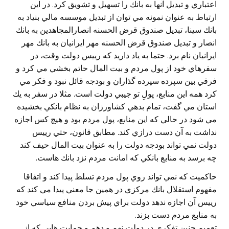
اعتباري و تبديل آنها به بانك را تسهيل و تشويق كرد. در اين
ارتباط به عنوان نمونه مي توان از تبديل موسسه مالي بنياد به
بانك سينا، تبديل صندوق قرض الحسنه انصارالمجاهدين به بانك
انصار و تبديل صندوق قرض الحسنه مهر ايرانيان به بانك مهر
ايرانيان نام برد. حتما به ياد داريد كه رييس دولت وقت، در
سفرهاي خود از پول مردم و بيت المال حاتم بخشي مي كرد و
فرقي بين سپرده سپرده گذاران و بودجه قائل نبود و فكر مي
كرد همه اين منابع، پولِ تو جيبي دولت است. مثلا در سفر به يك
استان مي گفت، تمام بدهي كشاورزان به نظام بانكي بخشيده
مي شود در حالي كه اين منابع، پول مردم بود و هيچ كس اجازه
نداشت به آن دست درازي كند. مطابق قانون، حتي رييس
دولت نمي تواند بودجه دولت را به عنوان بيت المال حيف كند
چه برسد به منابع بانكي كه امانت مردم نزد بانك هاست.
حاكميت كه نمي تواند روي پول مردم تسلط پيدا كند و اتفاقا
مفهوم استقلال بانك مركزي در همين جا معني پيدا مي كند كه
رييس آن اجازه ندهد دولت براي پيش بردن منافع سياسي خود
به منابع مردم دست بزند.
تعميم چنين تفكري در دولت نهم و دهم و حمايت هايي كه از