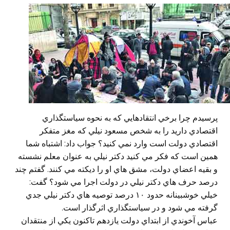
پرسيدم چرا برخي انتقادهايي كه به نحوه سياستگذاري
اقتصادي داريد را به شخص مسعود نيلي كه مغز متفكر
اقتصادي دولت است وارد نمي كنيد؟ جواب داد: اشتباه شما
همين است كه فكر مي كنيد دكتر نيلي به عنوان معلم نشسته
و بقيه اعضاي دولت، مشق هاي او را ديكته مي كنند. گفتم چند
درصد حرف هاي دكتر نيلي در دولت اجرا مي شود؟ گفت:
خيلي خوشبينانه حدود ١٠ درصد توصيه هاي دكتر نيلي جدي
گرفته مي شود و در سياستگذاري اثرگذار است.
عباس آخوندي از ابتداي دولت يازدهم تاكنون يكي از منتقدان