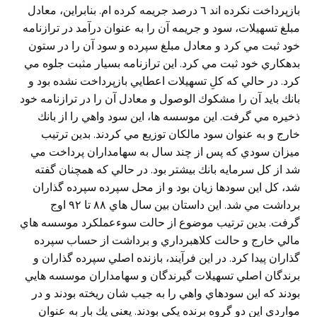
بازپرداخت نكرده اند ٦ درصد جريمه كرده ام. بنابراين، معادل
مبلغ تسهيلات، سود و جريمه آن را به عنوان درآمد در ترازنامه
خود ثبت مي كرد و معادل مبلغ سپرده و سود آن را در ستون
بدهكاري خود ثبت مي كرد. اين ترازنامه بسيار مثبت جلوه مي
كرد. در حالي كه كلِ تسهيلات اعطايي بازپرداخت نشده بود و
بانك بايد آن را مشكوك الوصول و معادل آن را در ترازنامه خود
ذخيره مي گرفت. اين موسسه ها، اين سود واهي را از بانك
خارج و به عنوان سود مالكان توزيع مي كردند. بدين ترتيب
ميزان سودي كه پس از چند سال به سهامداران پرداخت مي
شد از كل سرمايه بانك بيشتر بود. در حالي كه همچنان گفته
شد، كل اين سودها زيان بود و از محل سپرده سپرده گذاران
برداشت مي شد. اين داستان بين سال هاي ٨٨ تا ٩٢ اوج
گرفت. بدين ترتيب موضوع از حالت سوءعملكرد موسسه هاي
مالي خارج و حالت كلاهبرداري و برداشت از حساب سپرده
گذاران پيدا كرد. در اين فرآيند، بازنده اصلي سپرده گذاران و
برندگان اصلي تسهيلات گيرندگان و سهامداران موسسه هايي
بودند كه اين سودهاي واهي را به جيب شان ريخته بودند و در
مواردي اين دو گروه برنده يكي بودند. يعني يك بار به عنوان