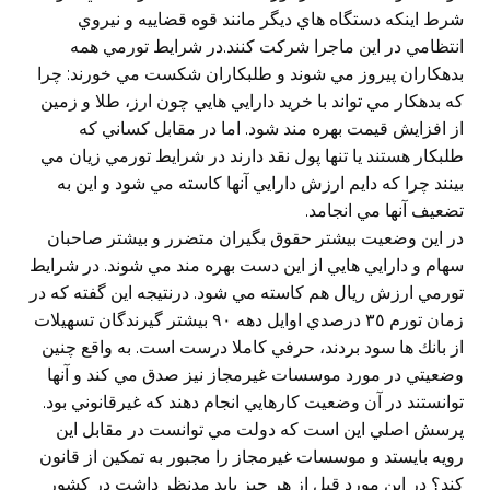
شرط اينكه دستگاه هاي ديگر مانند قوه قضاييه و نيروي
انتظامي در اين ماجرا شركت كنند.در شرايط تورمي همه
بدهكاران پيروز مي شوند و طلبكاران شكست مي خورند: چرا
كه بدهكار مي تواند با خريد دارايي هايي چون ارز، طلا و زمين
از افزايش قيمت بهره مند شود. اما در مقابل كساني كه
طلبكار هستند يا تنها پول نقد دارند در شرايط تورمي زيان مي
بينند چرا كه دايم ارزش دارايي آنها كاسته مي شود و اين به
تضعيف آنها مي انجامد.
در اين وضعيت بيشتر حقوق بگيران متضرر و بيشتر صاحبان
سهام و دارايي هايي از اين دست بهره مند مي شوند. در شرايط
تورمي ارزش ريال هم كاسته مي شود. درنتيجه اين گفته كه در
زمان تورم ٣٥ درصدي اوايل دهه ٩٠ بيشتر گيرندگان تسهيلات
از بانك ها سود بردند، حرفي كاملا درست است. به واقع چنين
وضعيتي در مورد موسسات غيرمجاز نيز صدق مي كند و آنها
توانستند در آن وضعيت كارهايي انجام دهند كه غيرقانوني بود.
پرسش اصلي اين است كه دولت مي توانست در مقابل اين
رويه بايستد و موسسات غيرمجاز را مجبور به تمكين از قانون
كند؟ در اين مورد قبل از هر چيز بايد مدنظر داشت در كشور