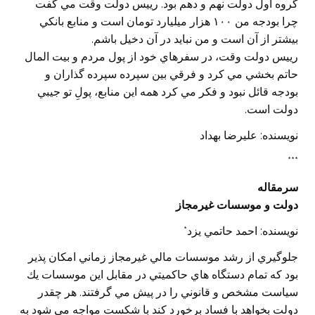
گروه اول دولت نهم و دهم بود. رييس دولت وقت مي گفت
چرا بودجه من ١٠٠ هزار ميليارد تومان است و منابع بانكي
بيشتر از آن است و من نبايد در آن دخيل باشم.
رييس دولت وقت، در سفرهاي خود از پول مردم و بيت المال
حاتم بخشي مي كرد و فرقي بين سپرده سپرده گذاران و
بودجه قائل نبود و فكر مي كرد همه اين منابع، پولِ تو جيبي
دولت است.
نويسنده: عليرضا بهداد
***
سرمقاله
دولت و موسسات غيرمجاز
نويسنده: احمد حاتمي يزد*
جلوگيري از رشد موسسات مالي غيرمجاز زماني امكان پذير
بود كه تمام دستگاه هاي حاكميتي در مقابل اين موسسات يك
سياست مشخص و قانوني را در پيش مي گرفتند. هر چقدر
دولت بخواهد با فساد برخورد كند با شكست مواجه مي شود به