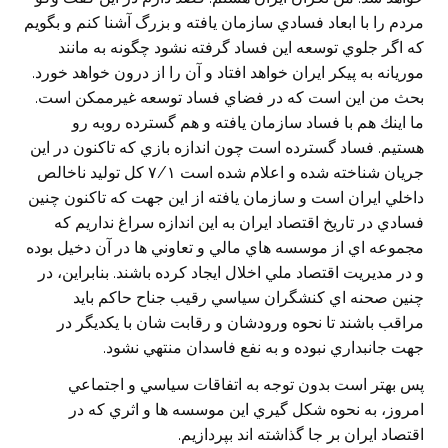
مردم را با ابعاد فسادي سازمان يافته و بزرگ آشنا كنم و بگويم
كه اگر جلوي توسعه اين فساد گرفته نشود چگونه به مانند
موريانه به پيكر ايران خواهد افتاد و آن را از درون خواهد خورد.
بحث من اين است كه در فضاي فساد توسعه غيرممكن است.
ما اينك هم با فساد سازمان يافته و هم گسترده روبه رو
هستيم. فساد گسترده است چون اندازه بازي كه تاكنون در اين
جريان شناخته شده و اعلام شده است ٧/١ كل توليد ناخالص
داخلي ايران است و سازمان يافته از اين جهت كه تاكنون چنين
فسادي در تاريخ اقتصاد ايران به اين اندازه سراغ نداريم كه
مجموعه اي از موسسه هاي مالي و تعاوني ها در آن دخيل بوده
و در مديريت اقتصاد ملي اخلال ايجاد كرده باشند. بنابراين، در
چنين صحنه اي كنشگران سياسي رقيب جناح حاكم بايد
مراقب باشند تا نحوه ورودشان و رقابت شان با يكديگر در
جهت جانبداري نبوده و به نفع فاسدان منتهي نشود.
پس بهتر است بدون توجه به اتفاقات سياسي و اجتماعي
امروز، به نحوه شكل گيري اين موسسه ها و اثري كه در
اقتصاد ايران بر جا گذاشته اند بپردازيم.