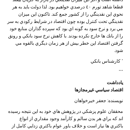
قطعا شاهد تورم ٤٠ درصدي خواهيم بود. لذا دولت بايد به هر
نحوي اين نقدينگي را از كشور جمع كند. تاكنون اين ميزان
نقدينگي تحت كنترل بوده چون اقتصاد در شرايط ركودي به سر
مي برد و نرخ سود به گونه اي بود كه سپرده گذاران منابع خود
را از بانك ها خارج نكرده بودند. با كاهش نرخ سود بانكي و رونق
گرفتن اقتصاد اين خطر بيش از هر زمان ديگري بالقوه مي
شود.
* كارشناس بانكي
***
يادداشت
اقتصاد سياسي غيرمجازها
نويسنده: جعفر خيرخواهان
محققان علوم پزشكي در پژوهش هاي خود به اين نتيجه رسيده
اند كه براي هر بدن سالم و كارآمد وجود مقداري از انواع
باكتري ها نياز است و خلاف باور عوام باكتري زدايي كامل از