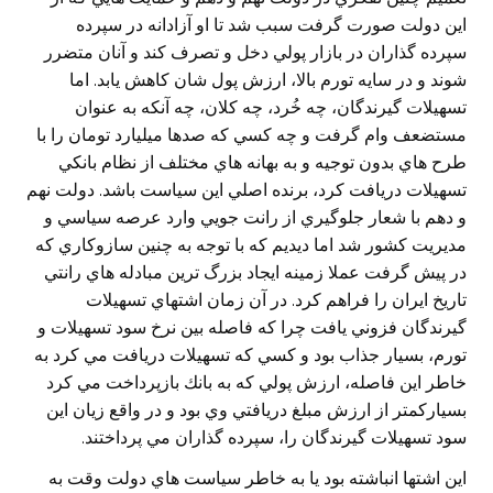
اين دولت صورت گرفت سبب شد تا او آزادانه در سپرده
سپرده گذاران در بازار پولي دخل و تصرف كند و آنان متضرر
شوند و در سايه تورم بالا، ارزش پول شان كاهش يابد. اما
تسهيلات گيرندگان، چه خُرد، چه كلان، چه آنكه به عنوان
مستضعف وام گرفت و چه كسي كه صدها ميليارد تومان را با
طرح هاي بدون توجيه و به بهانه هاي مختلف از نظام بانكي
تسهيلات دريافت كرد، برنده اصلي اين سياست باشد. دولت نهم
و دهم با شعار جلوگيري از رانت جويي وارد عرصه سياسي و
مديريت كشور شد اما ديديم كه با توجه به چنين سازوكاري كه
در پيش گرفت عملا زمينه ايجاد بزرگ ترين مبادله هاي رانتي
تاريخ ايران را فراهم كرد. در آن زمان اشتهاي تسهيلات
گيرندگان فزوني يافت چرا كه فاصله بين نرخ سود تسهيلات و
تورم، بسيار جذاب بود و كسي كه تسهيلات دريافت مي كرد به
خاطر اين فاصله، ارزش پولي كه به بانك بازپرداخت مي كرد
بسياركمتر از ارزش مبلغ دريافتي وي بود و در واقع زيان اين
سود تسهيلات گيرندگان را، سپرده گذاران مي پرداختند.
اين اشتها انباشته بود يا به خاطر سياست هاي دولت وقت به