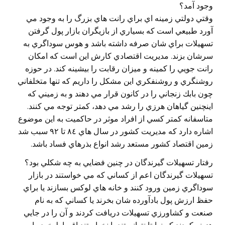
وجود آمد؟
وقتي دولتي زمينه اي براي رانت هاي بزرگ را به وجود مي
آورد طبيعي است كه بسياري از بازيگران بازار پول گرفتن
تسهيلات براي شان صرفه داشته باشد و هوس سوداگري به
سرشان بزند. مديريت اقتصادي كارش اين است كه امكان
رانت جويي را كمينه و ميزان رقابت را بيشينه كند. در حوزه
روشنگري و روشنفكري اين مشكل را داريم كه تنها متخلفاني
چون بابك زنجاني را در كانون قرار مي دهند و به زميني كه
اينچنين گياهان هرزي را رشد مي دهد، كمتر توجه مي كنند.
متاسفانه كمتر كسي از افراد موثر در حاكميت به اين موضوع
اشاره دارد كه مديريت كشور در سال هاي ٨٤ تا ٩٢ سبب شد
زمين اقتصاد كشور مستعد رشد انواع بذرهاي فساد باشد.
رفتار تسهيلات گيرندگان در چنين فضايي به چه شكلي بود؟
تسهيلات گيرندگان اعم از كساني كه مي خواستند در بازار
سوداگري زمين ورود كنند و خانه هاي لوكس بسازند يا براي
حفظ ارزش پول بادآورده شان بخرند يا كساني كه به نام
صنعت و كشاورزي تسهيلات دريافت كردند و آن را در جايي