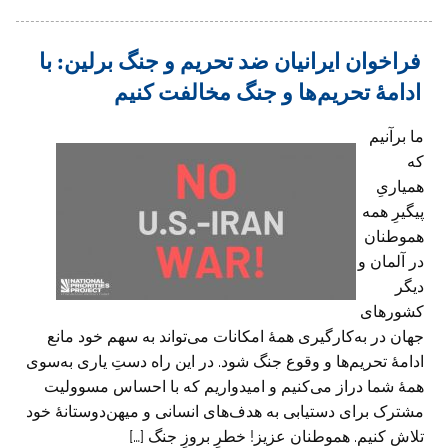
فراخوان ایرانیان ضد تحریم و جنگ برلین: با
ادامۀ تحریم‌ها و جنگ مخالفت کنیم
ما برآنیم
که
همیاریِ
پیگیرِ همه
هموطنان
در آلمان و
دیگر
کشورهای
جهان در به‌کارگیری همۀ امکانات می‌تواند به سهم ‏خود مانع
ادامۀ تحریم‌ها و وقوع جنگ شود. در این راه دستِ یاری به‌سوی
همۀ شما دراز می‌کنیم و امیدواریم که با ‏احساس مسوولیت
مشترک برای دستیابی به هدف‌های انسانی و میهن‌دوستانۀ خود
تلاش کنیم. هموطنان عزیز! خطرِ بروزِ جنگ […]