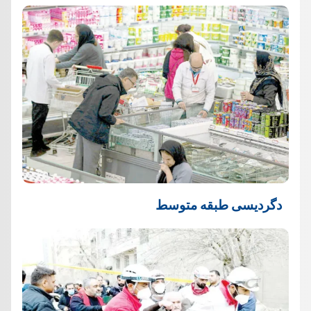
دگردیسی طبقه متوسط