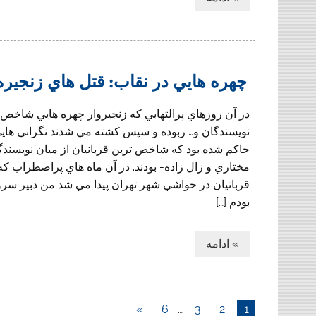
چهره هايي در نقاب: قتل هاي زنجيره
در آن روزهاي پرالتهابي كه زنجيروار چهره هايي شاخص 
نويسندگان و… ربوده و سپس كشته مي شدند نگراني هايي
حاكم شده بود كه شاخص ترين قربانيان از ميان نويسندگا
مختاري و زال زاده- بودند. در آن ماه هاي پراضطراب كه
قربانيان در حواشي شهر تهران پيدا مي شد من دبير س
بودم […]
» ادامه
»
6
…
3
2
1