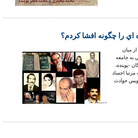
 اي را چگونه افشا كردم؟
از ميان
 به جامعه
ن -پوينده،
 مرتبا اجساد
رويس حوادث