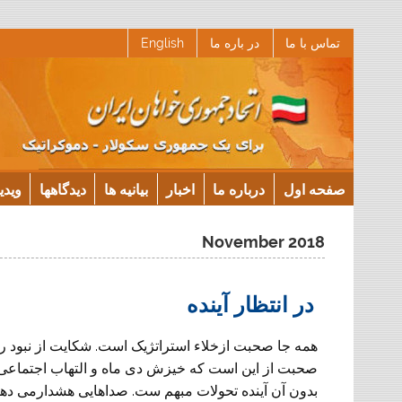
Ski
تماس با ما
در باره ما
English
t
conten
صفحه اول
درباره ما
اخبار
بیانیه ها
دیدگاهها
ویدی
November 2018
در انتظار آینده
همه جا صحبت ازخلاء استراتژیک است. شکایت از نبود ر
صحبت از این است که خیزش دی ماه و التهاب اجتماعی م
بدون آن آینده تحولات مبهم ست. صداهایی هشدارمی دهند