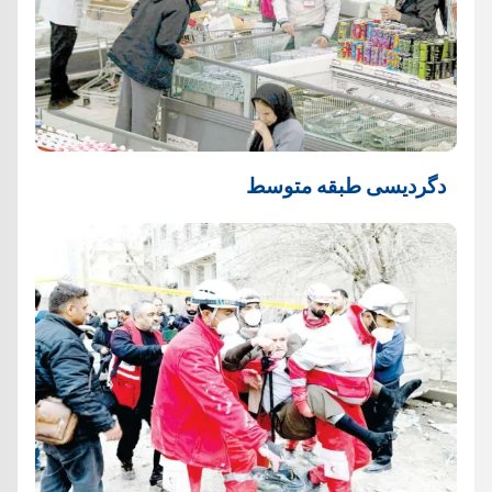
دگردیسی طبقه متوسط