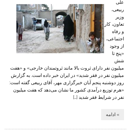
علی
ربيعی،
وزير
تعاون، کار
و رفاه
اجتماعی،
از وجود
«پنج تا
شش
ميليون نفر دارای ثروت بالا مانند ثروتمندان خارجی» و «هفت
ميليون نفر در فقر شديد» در ايران خبر داده است. به گزارش
روز دوشنبه پنجم آبان خبرگزاری مهر، آقای ربيعی گفته است:
«هرم توزيع درآمدی کشور ما نشان می‌دهد که هفت ميليون
نفر در شرايط فقر شديد […]
» ادامه