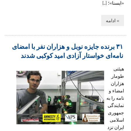
«ایسنا»؛ […]
» ادامه
۳۱ برنده جایزه نوبل و هزاران نفر با امضای
نامه‌ای خواستار آزادی امید کوکبی شدند
هیئتی
طومار
هزاران
امضاء و
نامه را به
نمایندگی
جمهوری
اسلامی
ایران نزد