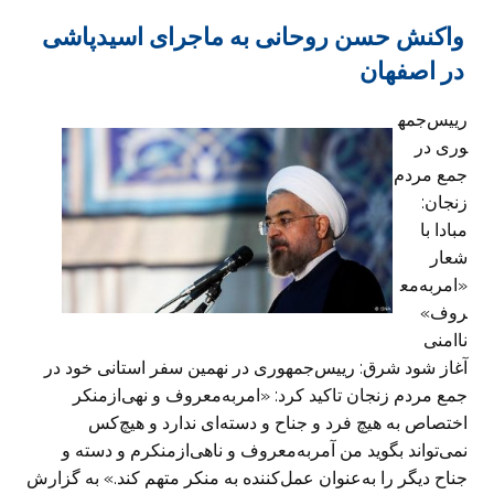
واکنش حسن روحانی به ماجرای اسیدپاشی
در اصفهان
رییس‌جمه
وری در
جمع مردم
زنجان:
مبادا با
شعار
«امر‌به‌مع
روف»
ناامنی
آغاز شود شرق: رییس‌جمهوری در نهمین سفر استانی خود در
جمع مردم زنجان تاکید کرد: «امر‌به‌معروف و نهی‌از‌منکر
اختصاص به هیچ فرد و جناح و دسته‌ای ندارد و هیچ‌کس
نمی‌تواند بگوید من آمر‌به‌معروف و ناهی‌ازمنکرم و دسته و
جناح دیگر را به‌عنوان عمل‌کننده به منکر متهم کند.» به گزارش