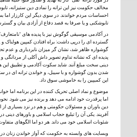
مخالف حکومت نیز این ترانه را نمادی دین ستیزانه، تابوش
احساسات مردم خواندند. در سوی دیگر این کارزار اما بسی
تابوشکنی و یا صرفا به قصد دفاع از آزادی بیان و گستر
در آکادمی موسیقی گوگوش نیز با پدیده های “نامتعارف”
گسترده ای را درپی داشت: براه افتادن کمپین هولناک 
گوشواره ظاهر شد، نشان گر میزان نابردباری و عدم تح
پدیده ای که نشانه تداوم تصویر داش آکلی از مردانگی و
دینی سخت مبلغ آنند. شاید سکوت آکادمی و تطبیق این 
شدن بدون گوشواره و با سیبل، و خواندن ترانه ای در 
این کمیپین را به خاموشی سوق داد.
موضوع و نماد اصلی تحریک کننده در این برنامه اما خوان
اما پرقدرت خود ادامه می دهد و برنده نیز می شود. نحوه
دین باوران و مسئولان حکومتی و هم در نزد بسیاری از 
آفریند. یکی آن را تبلیغ حجاب اسلامی و باورهای دینی در
شئونات اسلامی خود می داند. هر دو اما الگوهای متفاوت ب
وبسایت های وابسته به حکومت که آواز خواندن زنان در ملا