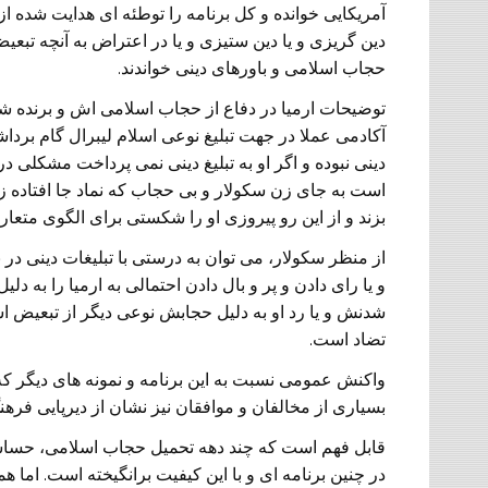
آمریکایی خوانده و کل برنامه را توطئه ای هدایت شده از 
دین گریزی و یا دین ستیزی و یا در اعتراض به آنچه تبعی
حجاب اسلامی و باورهای دینی خواندند.
توضیحات ارمیا در دفاع از حجاب اسلامی اش و برنده شدن
آکادمی عملا در جهت تبلیغ نوعی اسلام لیبرال گام برداشت
دینی نبوده و اگر او به تبلیغ دینی نمی پرداخت مشکلی در 
است به جای زن سکولار و بی حجاب که نماد جا افتاده زن
بزند و از این رو پیروزی او را شکستی برای الگوی متعارف
از منظر سکولار، می توان به درستی با تبلیغات دینی 
و یا رای دادن و پر و بال دادن احتمالی به ارمیا را به د
شدنش و یا رد او به دلیل حجابش نوعی دیگر از تبعیض ا
تضاد است.
واکنش عمومی نسبت به این برنامه و نمونه های دیگر که ذ
بسیاری از مخالفان و موافقان نیز نشان از دیرپایی فرهنگ
قابل فهم است که چند دهه تحمیل حجاب اسلامی، حساسی
در چنین برنامه ای و با این کیفیت برانگیخته است. اما 