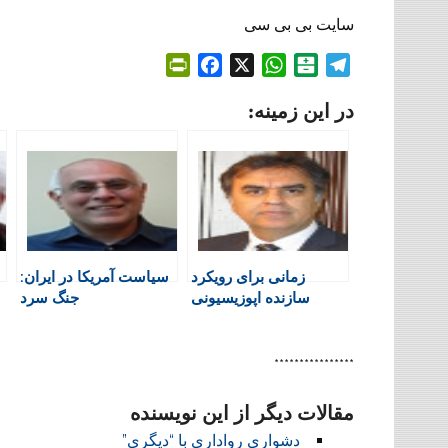
سایت بی بی سی
P
F
X
W
B
T
r
a
h
a
e
در این زمینه:
i
c
a
l
l
n
e
t
a
e
t
b
s
t
g
F
o
A
a
r
r
o
p
r
a
i
k
p
i
m
e
n
زمانی برای رویکرد
‌سیاست آمریکا در ایران:
n
سازنده اپوزیسیونی
جنگ سرد
d
l
y
****************
مقالات دیگر از این نویسنده
دشواری رواداری با “دیگری”