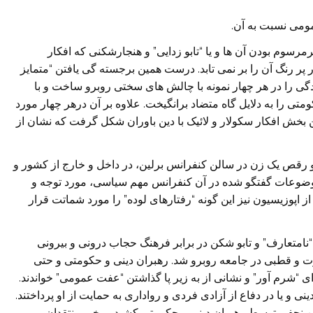
یرمرسوم بودن آن ها و یا “تابو زدایی” و هنجارشکنی که افکار
پر رنگ آن را بر نمی تابد. درست همین برجسته گی یافتن “متمایز
گی را در هر چهار نمونه با چالش های سختی روبرو ساخت و با
ی را به دلایل گاه متضاد برانگیخت. علاوه بر آن درهر چهار مورد
ن بخش افکار سکولار و لائیک با دین باوران شکل گرفت که نشان از
و رقص یک زن در سالن کنفرانس برلین، در داخل و خارج از کشور و
موضوعات گفتگو شده در آن کنفرانس مهم سیاسی، مورد توجه و
 اپوزیسیون نیز این گونه “رفتارهای لوده” را مورد شماتت قرار
“نامتعارف” و تابو شکن در برابر فرهنگ حجاب درونی و بیرونی
ت و قطبی در جامعه روبرو شد. رهبران دینی و حکومتی و حتی
 “شرم آور” و نشانی از به زیر پا گذاشتن “عفت عمومی” خواندند.
 و یا در دفاع از آزادی فردی و رواداری به حمایت از او پرداختند.
اهین نجفی توسط رهبران دینی و حکومتی کشید. برخی منتقدان