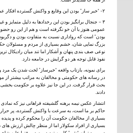
۲- “خبر ساز” بودن این وقایع و واکنش گسترده افکار عمومی نسبت به آن.
۳ – جنجال برانگیز بودن این رخدادها به دلیل متمایز و غ
عمومی هنوز با آن خو نگرفته است و هم از این رو حضور 
بودن” است که رواداری نسبت به متفاوت بودن و دگربود
بزرگ نمایی شان، خشم بسیاری از مردم و مسئولان حکومت
نوعی صف بندی پنهان و آشکار اما تند میان رادیکال تری
نفوذ قابل توجه هر دو گرایش در جامعه دارد.
برای نمونه، بازتاب واقعه “خبرساز” لخت شدن یک مرد 
در رسانه های حکومتی و مخالفان به مراتب بیشتر از 
بحث قرار گرفت. در این جا نیز علاوه بر حکومت بخشی از
دادند.
انتشار عکس نیمه برهنه گلشیفته فراهانی نیز که نمادی 
حاکم بر ما است، به سرعت با واکنش گسترده، پر حرار
بسیاری از مخالفان حکومت آن را محکوم کرده و پدیده ای
بسیاری از افراد سکولار اما از منظر چالش ارزش های دینی
در مورد ترانه “نقی” کار به تهدید و صدور فتوا علیه ش