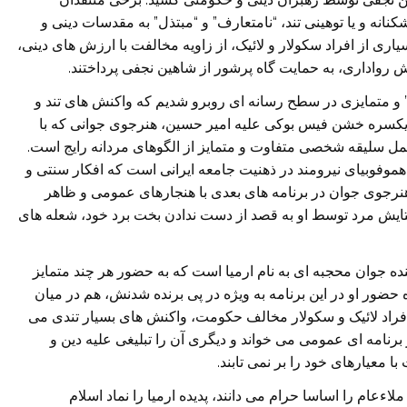
کنانه و یا توهینی تند، “نامتعارف” و “مبتذل” به مقدسات دینی و
اری از افراد سکولار و لائیک، از زاویه مخالفت با ارزش های دینی،
ش رواداری، به حمایت گاه پرشور از شاهین نجفی پرداختند.
 و متمایزی در سطح رسانه ای روبرو شدیم که واکنش های تند و
و یکسره خشن فیس بوکی علیه امیر حسین، هنرجوی جوانی که با
مل سلیقه شخصی متفاوت و متمایز از الگوهای مردانه رایج است.
 هموفوبیای نیرومند در ذهنیت جامعه ایرانی است که افکار سنتی و
هنرجوی جوان در برنامه های بعدی با هنجارهای عمومی و ظاهر
ستایش مرد توسط او به قصد از دست ندادن بخت برد خود، شعله های
نده جوان محجبه ای به نام ارمیا است که به حضور هر چند متمایز
 حضور او در این برنامه به ویژه در پی برنده شدنش، هم در میان
افراد لائیک و سکولار مخالف حکومت، واکنش های بسیار تندی می
 برنامه ای عمومی می خواند و دیگری آن را تبلیغی علیه دین و
ا معیارهای خود را بر نمی تابند.
ءعام را اساسا حرام می دانند، پدیده ارمیا را نماد اسلام