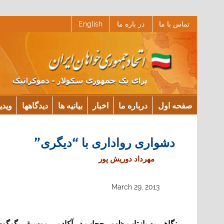
Ski
تماس با ما
در باره ما
English
t
conten
صفحه اول
درباره ما
اخبار
بیانیه ها
دیدگاهها
ویدی
دشواری رواداری با “دیگری”
مهرداد دوریش پور
March 29, 2013
نگاهی به بازتاب ظهور حجاب در آکادمی موسیقی گوگ