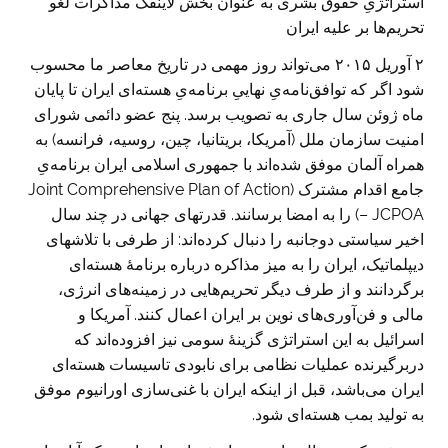
استراتژیِ حقوق بشری به عنوان بخش لاینفک مذاکرات لغو
تحریم‌ها بر علیه ایران
۲ آوریل ۲۰۱۵ می‌تواند روز مهمی در تاریخ معاصر ما محسوب
شود اگر که توافق‌نامه‌یِ نهاییِ برنامه‌یِ هسته‌ای ایران تا پایان
ماه ژوئن سال جاری به تصویب برسد. پنج عضو دائمی شورای
امنیت سازمان ملل (آمریکا، بریتانیا، چین، روسیه، فرانسه) به
همراه آلمان موفق شده‌اند با جمهوری اسلامی ایران برنامه‌یِ
جامع اقدام مشترک (Joint Comprehensive Plan of Action
– JCPOA) را به امضا برسانند. قدرتهای جهانی در چند سال
اخیر سیاستی دوجانبه را دنبال کرده‌اند: از طرفی با تلاشهای
دیپلماتیک، ایران را به میز مذاکره درباره برنامهٔ هسته‌ای
برگردانند و از طرف دیگر تحریم‌هایی در زمینه‌های انرژی،
مالی و فن‌آوری‌های نوین بر ایران اعمال کنند. آمریکا و
اسرائیل به این استراتژی گزینهٔ سومی نیز افزوده‌اند که
دربرگیرنده عملیات نظامی برای نابودی تاسیسات هسته‌ای
ایران می‌باشد، قبل از اینکه ایران با غنی‌سازی اورانیوم موفق
به تولید بمب هسته‌ای شود.