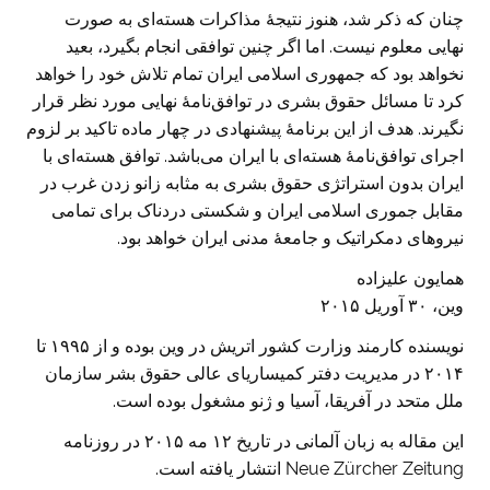
چنان که ذکر شد، هنوز نتیجهٔ مذاکرات هسته‌ای به صورت
نهایی معلوم نیست. اما اگر چنین توافقی انجام بگیرد، بعید
نخواهد بود که جمهوری اسلامی ایران تمام تلاش خود را خواهد
کرد تا مسائل حقوق بشری در توافق‌نامهٔ نهایی مورد نظر قرار
نگیرند. هدف از این برنامهٔ پیشنهادی در چهار ماده تاکید بر لزوم
اجرای توافق‌نامهٔ هسته‌ای با ایران می‌باشد. توافق هسته‌ای با
ایران بدون استراتژی حقوق بشری به مثابه زانو زدن غرب در
مقابل جموری اسلامی ایران و شکستی دردناک برای تمامی
نیروهای دمکراتیک و جامعهٔ مدنی ایران خواهد بود.
همایون علیزاده
وین، ۳۰ آوریل ۲۰۱۵
نویسنده کارمند وزارت کشور اتریش در وین بوده و از ۱۹۹۵ تا
۲۰۱۴ در مدیریت دفتر کمیساریای عالی حقوق بشر سازمان
ملل متحد در آفریقا، آسیا و ژنو مشغول بوده است.
این مقاله به زبان آلمانی در تاریخ ۱۲ مه ۲۰۱۵ در روزنامه
Neue Zürcher Zeitung انتشار یافته است.