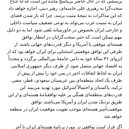
پرسشی که در حال حاضر بی‌پاسخ مانده این است که آیا جناح
سخت‌گرا به رهبری علی خامنه‌ای، رهبر دینی، اجازه خواهد داد
که این مذاکرات به نتیجهٔ مثبت برسد، چرا که باز شدن فضای
ایران به سمت غرب می‌تواند به نوعی تضعیف سیاست داخلی
و خارجی ایران بخصوص در خاورمیانه تلقی شود. اما به دو دلیل
مهم ممکن است که حتی سخت‌گرایان در انتظار توافق
هسته‌ای موفقی با آمریکا و دیگر قدرت‌های جهانی باشند: از
طرفی این توافق موقعیتی استثنایی برای ایران خواهد بود که از
انزوای ۳۶ سالهٔ خود به دامن جامعهٔ بین‌المللی برگردد و مجدداً
به اقتصاد جهانی متصل شود. از طرف دیگر جمهوری اسلامی
ایران به لحاظ اتفاقات اخیر در یمن خود را بیش از پیش از
طرف یک اتحاد منطقه‌ای بین عربستان سعودی، قطر، مصر،
ترکیه، پاکستان و احتمالاً اسرائیل مورد تهدید می‌بیند. این
قدرت‌های منطقه‌ای همگی بر علیه توافقنامهٔ هسته‌ای و از این
طریق نزدیک شدن ایران و آمریکا می‌باشند. توافق
موفقیت‌آمیز هسته‌ای موجب تقویت موقعیت ایران در منطقه
خواهد شد.
اگر قرار است توافقی در مورد برنامهٔ هسته‌ای ایران تا آخر