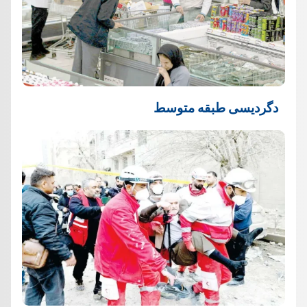
دگردیسی طبقه متوسط