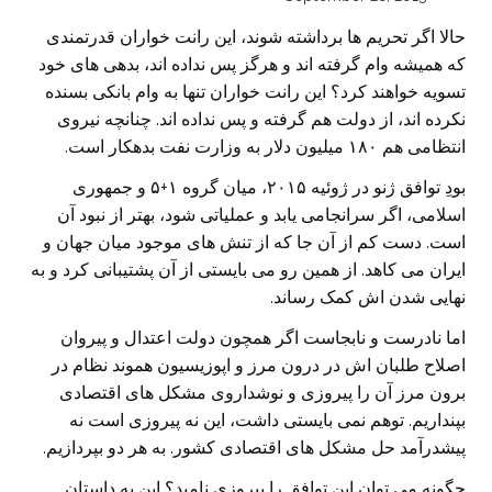
حالا اگر تحریم ها برداشته شوند، این رانت خواران قدرتمندی
که همیشه وام گرفته اند و هرگز پس نداده اند، بدهی های خود
تسویه خواهند کرد؟ این رانت خواران تنها به وام بانکی بسنده
نکرده اند، از دولت هم گرفته و پس نداده اند. چنانچه نیروی
انتظامی هم ١٨٠ میلیون دلار به وزارت نفت بدهکار است.
بودِ توافق ژنو در ژوئیه ۲۰۱۵، میان گروه ۱+۵ و جمهوری
اسلامی، اگر سرانجامی یابد و عملیاتی شود، بهتر از نبود آن
است. دست کم از آن جا که از تنش های موجود میان جهان و
ایران می کاهد. از همین رو می بایستی از آن پشتیبانی کرد و به
نهایی شدن اش کمک رساند.
اما نادرست و نابجاست اگر همچون دولت اعتدال و پیروان
اصلاح طلبان اش در درون مرز و اپوزیسیون هموند نظام در
برون مرز آن را پیروزی و نوشداروی مشکل های اقتصادی
بپنداریم. توهم نمی بایستی داشت، این نه پیروزی است نه
پیشدرآمد حل مشکل های اقتصادی کشور. به هر دو بپردازيم.
چگونه می توان این توافق را پیروزی نامید؟ این به داستان