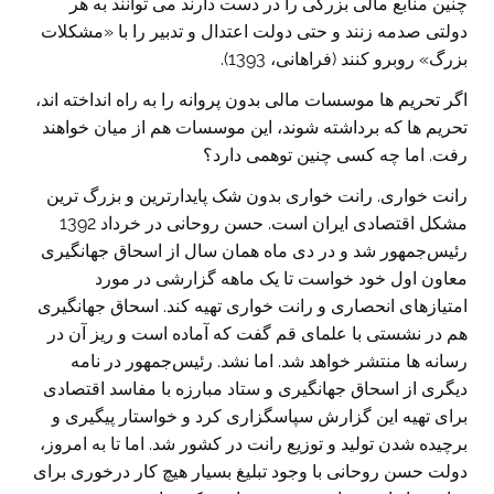
چنین منابع مالی بزرگی را در دست دارند می توانند به هر
دولتی صدمه زنند و حتی دولت اعتدال و تدبیر را با «مشکلات
بزرگ» روبرو کنند (فراهانی، 1393).
اگر تحریم ها موسسات مالی بدون پروانه را به راه انداخته اند،
تحریم ها که برداشته شوند، این موسسات هم از میان خواهند
رفت. اما چه کسی چنین توهمی دارد؟
رانت خواری. رانت خواری بدون شک پایدارترین و بزرگ ترین
مشکل اقتصادی ایران است. حسن روحانی در خرداد 1392
رئيس‌جمهور شد و در دی ماه همان سال از اسحاق جهانگیری
معاون اول خود خواست تا یک ماهه گزارشی در مورد
امتيازهای انحصاری و رانت خواری تهيه کند. اسحاق جهانگيری
هم در نشستی با علمای قم گفت که آماده است و ریز آن در
رسانه ها منتشر خواهد شد. اما نشد. رئيس‌جمهور در نامه
دیگری از اسحاق جهانگيری و ستاد مبارزه با مفاسد اقتصادی
برای تهیه این گزارش سپاسگزاری کرد و خواستار پيگيری و
برچیده شدن تولید و توزیع رانت در کشور شد. اما تا به امروز،
دولت حسن روحانی با وجود تبليغ بسیار هیچ کار درخوری برای