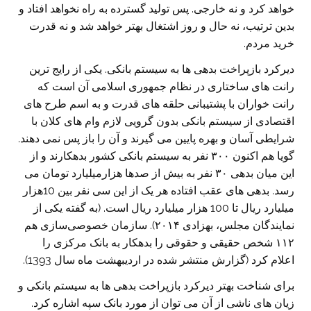
خواهد کرد و نه خارجی. پس تولید گسترده به راه نخواهد افتاد و
بدین ترتیب، نه حال و روز اشتغال بهتر خواهد شد و نه قدرت
خرید مردم.
دیرکرد بازپراخت بدهی ها به سیستم بانکی. یکی از رایج ترین
رانت های ساختاری در نظام جمهوری اسلامی آن است که
رانت خواران با پشتیبانی حلقه های قدرت و به اسم طرح های
اقتصادی از سیستم بانکی بدون گرویی لازم وام های کلان با
شرایطی آسان و بهره پایین می گیرند و آن را باز پس نمی دهند.
گویا هم اکنون ۳۰۰ نفر به سيستم بانكی کشور بدهكارند و از
این میان بدهی ۳۰ نفر به بیش از صدها هزارمیلیارد تومان می
رسد. بدهی های عقب افتاده هر یک از این سی نفر بین 10هزار
ميليارد ريال تا 100 هزار ميليارد ريال است. (به گفته يكی از
نمايندگان مجلس، بهزادی ۲۰۱۴). سازمان خصوصی‌سازی هم
۱۱۲ شخص حقیقی و حقوقی را بدهكار به بانک مرکزی را
اعلام کرد (گزارش منتشر شده در اردیبهشت ماه سال 1393).
برای شناخت بهتر دیرکرد بازپراخت بدهی ها به سیستم بانکی و
زیان های ناشی از آن می توان از مورد بانک سپه اشاره کرد.