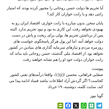
آیا تحریم ها دولت حسن روحانی را مجبور کرده بودند که امتیاز
رانتی دهد و با رانت خواران کار کند؟
پایان سخن. بدون مبارزه با رانت خواری، اقتصاد ایران رو به
بهبودی نخواهد رفت. این کاری به بود و نبود تحریم ندارد. البته
پس از برداشتن تحریم ها، پولی برای ریخت و پاش در دست
دولت خواهد آمد. اما این پول هرگز پاسخگوی خواست های
روزمره مردم و نیازهای سرمایه گذاری های بنیادین در کشور
نخواهد بود. از اقتصاد ملی گذشته، حسن روحانی باید بداند که
رانت خواران دولت خود او را هم نشانه خواهند رفت.
پیوست.
صفایی فراهانی، محسن (1393)، واقعا درآمدهای نفتی کشور
کجاست؟ اگر گردش آزاد اطلاعات نباشد فساد ادامه پیدا می
کند، سایت کلمه، دوشنبه، ۱۹ خرداد.
گویا نیوز
P
F
X
W
B
T