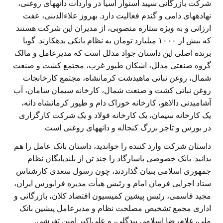
شرکت بازرگانی سپید استوار آسیا در واردات دانه‎های روغنی،
نهاده‎های دامی و گندم فعالیت دارد. بهروز علاء‎الدینی، عفت
ارزانی و به ويژه ستاره منصوبی، از مدیران این شرکت هستند
که بیش از ۱۰۰۰ میلیارد تومان به نظام بانکی بدهکارند. گویا
برنده اصلی این داستان جواد مدلل است که مدیرعامل و مالک
گروه صنعتی مدلل، اشکان طیور غرب، مجتمع کشت و صنعت
شمال، روغن نباتی ماهیدشت کرمانشاه، مجتمع کارخانجات
روغن نباتی کشت و صنعت شمال، کارخانه سیمان سامان، آب
آشامیدنی دالاهو، کارخانه خوراک دام و طیور کرمانشاه دانه،
یک کارخانه سیمان، یک کارخانه فولاد و یک شرکت کارگزاری
در بورس و تاجر بزرگ کنجاله و دانه‎های روغنی است.
داستان شرکت وارد کننده را خواندید، داستان بانک عامل را هم
بدانید. بانک خصوصی پاسارگاد را چند تن از بلندپايگان نظام
جمهوری اسلامی بنيان گذاردند، چون رسول سعدی کار‌شناس
ستاد اجرایی فرمان امام و رئیس هیأت مدیره فرابورس ایران،
مجید قاسمی، رئیس پیشین کمیسیون اقتصاد کلان، بازرگانی و
اداری مجمع تشخیص مصلحت نظام و مدیرعامل پیشین بانک
ملی، غلام‌رضا اسلامی بیدگلی، و علی‌اکبر امین تفرشی.