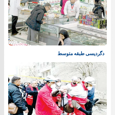
دگردیسی طبقه متوسط