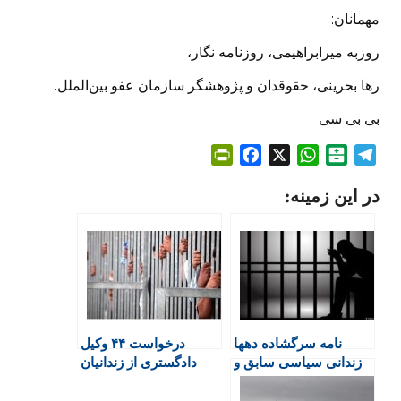
مهمانان:
روزبه میرابراهیمی، روزنامه نگار،
رها بحرینی، حقوقدان و پژوهشگر سازمان عفو بین‌الملل.
بی بی سی
P
F
X
W
B
T
r
a
h
a
e
در این زمینه:
i
c
a
l
l
n
e
t
a
e
t
b
s
t
g
F
o
A
a
r
r
o
p
r
a
i
k
p
i
m
e
n
نامه سرگشاده دهها
درخواست ۴۴ وکیل
n
زندانی سیاسی سابق و
دادگستری از زندانیان
d
کنونی: درخواست برای
سیاسی؛ از اعتصاب غذا
l
لغو مصوبه شورای
و صدمه به خود صرف