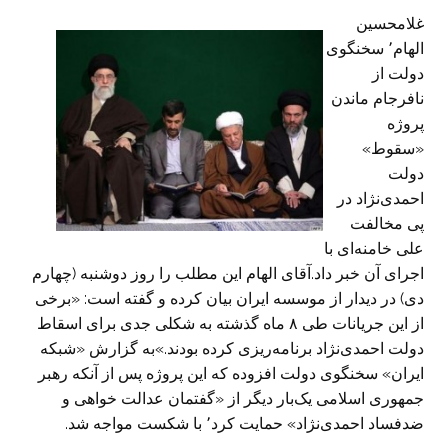
غلامحسین
الهام٬ سخنگوی
دولت از
نافرجام ماندن
پروژه
«سقوط»
دولت
احمدی‌نژاد در
پی مخالفت
علی خامنه‌ای با
اجرای آن خبر داد.آقای الهام این مطلب را روز دوشنبه (چهارم
دی) در دیدار از موسسه ایران بیان کرده و گفته است: «برخی
از این جریانات طی ۸ ماه گذشته به شکلی جدی برای اسقاط
دولت احمدی‌نژاد برنامه‌ریزی کرده بودند.»به گزارش «شبکه
ایران» سخنگوی دولت افزوده که این پروژه پس از آنکه رهبر
جمهوری اسلامی یک‌بار دیگر از «گفتمان عدالت خواهی و
ضدفساد احمدی‌نژاد» حمایت کرد٬ با شکست مواجه شد.