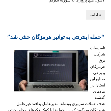
“اکنون هیچ پروازی به سوریه نداریم”.
» ادامه
“حمله اینترنتی به توانیر هرمزگان خنثی شد”
تاسیسات
شرکت
برق
هرمزگان
و برخی
صنایع این
استان در
ماه‌های
گذشته
هدف حملات سایبری بوده‌اند. مدیرعامل پدافند غیرعامل
هرمزگان می‌گوید که این حمله‌ها با کمک هکرهای محلی خنثی