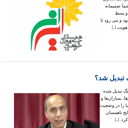
ما صمیمانه
و بسط
های تشکل شما وارد سومین دهه حیات خود می‎شود و می رود تا
ویت […]
 تبدیل شد؟
نگ تبدیل شده
 بمباران‌ها و
ا را در وضعیت
یج ناهمسان
د. […]