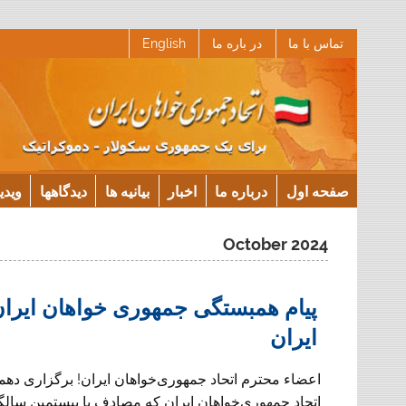
Ski
تماس با ما
در باره ما
English
t
conten
صفحه اول
درباره ما
اخبار
بیانیه ها
دیدگاهها
ویدی
October 2024
پیام همبستگی جمهوری خواهان ایران
ایران
اعضاء محترم اتحاد جمهوری‌خواهان ایران! برگزاری ده
اتحاد جمهوری‌خواهان ایران که مصادف با بیستمین سالگر