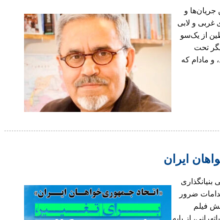
جریان‌ها و
 غربی و لابی
ین از یک‌سو
یگر تحت
 و مادام که
اهان ایران
ساعت ۱۴ بيست سالگی بنيانگذاری
قدامات ضرور
خش فیلم
رانی، از پایه