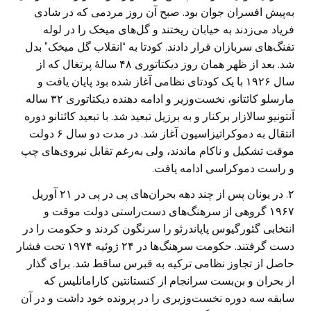
به‌پیش افسران جوان بود. صبح آن روز مردمی که در شادی
فریاد می‌زدند به خیابان ریختند و گل‌های میخک را در لوله
تفنگ‌های سربازان قرار دادند. کودتا به “انقلاب گل میخک” بدل
شد. بعد از ظهر همان روز دیکتاتوری ۴۸ سالۀ پرتغال که از
سال ۱۹۲۶ با یک کودتای نظامی آغاز شده بود پایان یافت و
مارسلو کائتانو، نخست‌وزیر و ادامه دهنده دیکتاتوری ۳۲ ساله
آنتونیو سالازار برکنار و به برزیل تبعید شد. با تبعید کائتانو دوره
انتقال به دموکراتیزاسیون آغاز شد. در مدت دو سال ۶ دولت
موقت تشکیل و ناکام ماندند، ولی به‌رغم تقابل نیروی‌های چپ
و راست دموکراسی ادامه یافت.
۲. در یونان پس از چند دهه بحران‌های پی در پی در ۲۱ آوریل
۱۹۶۷ گروهی از سرهنگ‌های دست‌راستی دولت موقت و
انتخابی گئورگیوس پاپاندرئو را سرنگون کردند و حکومت را در
دست گرفتند. حکومت سرهنگ‌ها در ۲۴ ژوئیه ۱۹۷۴ تحت فشار
حاصل از تجاوز نظامی ترکیه به قبرس ساقط شد. برای گذار
از بحران و بن‌بست سرانجام از کنستانتین کارامانلیس که
سابقه سه دوره نخست‌وزیری را در پرونده خود داشت و در آن