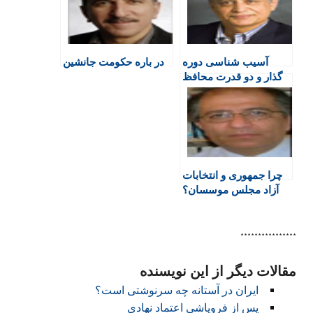
r
o
p
r
a
i
k
p
i
m
e
n
آسیب شناسی دوره
در باره حکومت جانشین
n
گذار و دو قدرت محافظ
d
l
y
چرا جمهوری و انتخابات
آزاد مجلس موسسان؟
****************
مقالات دیگر از این نویسنده
ایران در آستانه چه سرنوشتی است؟
پس از فروپاشی اعتماد نهادی