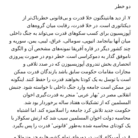
دو خطر
۷. از دید هانتیتگتون خلا قدرت و بی‌قانونی خطرناک‌تر از
دیکتاتوری است. در خلا قدرت، رقابت میان گروه‌های
آپوزیسیون برای کسب سکوهای قدرت می‌تواند به جنگ داخلی
میان آنها بیانجامد. اتیوپی، سومالی، عراق، لیبی، یمن، سوریه و
چند کشور دیگر در قاره آفریقا نمونه‌های مشخص آن و الگوی
ناموفق گذار به دموکراسی است. خطر دوم در صورت پیروزی
انحصاری بخش تندروی آپوزیسیوزن که در صدد تلافی و
مجازات مقامات حکومت سابق باشد بازندگان قدرت ممکن
است با توسل به یک کودتا بخواهند قدرت را حفظ کنند. اینگونه
نیز ممکن است جامعه وارد جنگ داخلی نا خواسته شود. جنبش
انقلابی مصر در “بهار عربی” منجر به قدرت‌گیری اخوان
المسلمین که از تشکیلات هفتاد ساله برخوردار بود شد.
حکومت جدید تلاش کرد جامعه را اسلامیزه کند. اما اشتباه
محاسبه دولت اخوان المسلمین سبب شد که ارتش سکولار با
یک کودتای محاسبه شده به‌طور “قانونی” قدرت را پس بگیرد.
۸. در آمریکای لاتین در دوره‌ای تمام کشورها به جز ونزوئلا و