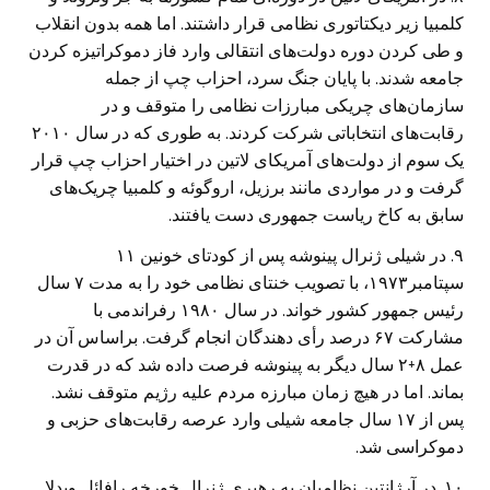
کلمبیا زیر دیکتاتوری نظامی قرار داشتند. اما همه بدون انقلاب
و طی کردن دوره دولت‌های انتقالی وارد فاز دموکراتیزه کردن
جامعه شدند. با پایان جنگ سرد، احزاب چپ از جمله
سازمان‌های چریکی مبارزات نظامی را متوقف و در
رقابت‌های انتخاباتی شرکت کردند. به طوری که در سال ۲۰۱۰
یک سوم از دولت‌های آمریکای لاتین در اختیار احزاب چپ قرار
گرفت و در مواردی مانند برزیل، اروگوئه و کلمبیا چریک‌های
سابق به کاخ ریاست جمهوری دست یافتند.
۹. در شیلی ژنرال پینوشه پس از کودتای خونین ۱۱
سپتامبر۱۹۷۳، با تصویب خنتای نظامی خود را به مدت ۷ سال
رئیس جمهور کشور خواند. در سال ۱۹۸۰ رفراندمی با
مشارکت ۶۷ درصد رأی دهندگان انجام گرفت. براساس آن در
عمل ۸+۲ سال دیگر به پینوشه فرصت داده شد که در قدرت
بماند. اما در هیچ زمان مبارزه مردم علیه رژیم متوقف نشد.
پس از ۱۷ سال جامعه شیلی وارد عرصه رقابت‌های حزبی و
دموکراسی شد.
۱۰. در آرژانتین نظامیان به رهبری ژنرال خورخه رافائل ویدلا