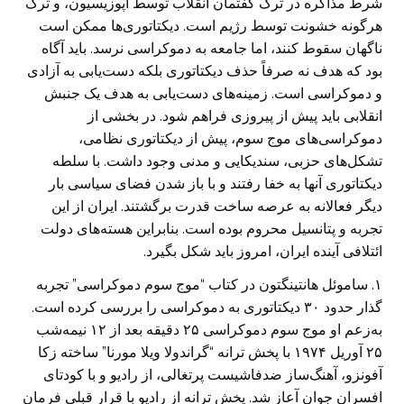
شرط مذاکره در ترک گفتمان انقلاب توسط آپوزیسیون، و ترک
هرگونه خشونت توسط رژیم است. دیکتاتوری‌ها ممکن است
ناگهان سقوط کنند، اما جامعه به دموکراسی نرسد. باید آگاه
بود که هدف نه صرفاً حذف دیکتاتوری بلکه دست‌یابی به آزادی
و دموکراسی است. زمینه‌های دست‌یابی به هدف یک جنبش
انقلابی باید پیش از پیروزی فراهم شود. در بخشی از
دموکراسی‌های موج سوم، پیش از دیکتاتوری نظامی،
تشکل‌های حزبی، سندیکایی و مدنی وجود داشت. با سلطه
دیکتاتوری آنها به خفا رفتند و با باز شدن فضای سیاسی بار
دیگر فعالانه به عرصه ساخت قدرت برگشتند. ایران از این
تجربه و پتانسیل محروم بوده است. بنابراین هسته‌های دولت
ائتلافی آینده ایران، امروز باید شکل بگیرد.
۱. ساموئل‌ هانتینگتون در کتاب “موج سوم دموکراسی” تجربه
گذار حدود ۳۰ دیکتاتوری به دموکراسی را بررسی کرده است.
به‌زعم او موج سوم دموکراسی ۲۵ دقیقه بعد از ۱۲ نیمه‌شب
۲۵ آوریل ۱۹۷۴ با پخش ترانه “گراندولا ویلا مورنا” ساخته زکا
آفونزو، آهنگ‌ساز ضدفاشیست پرتغالی، از رادیو و با کودتای
افسران جوان آعاز شد. پخش ترانه از رادیو با قرار قبلی فرمان