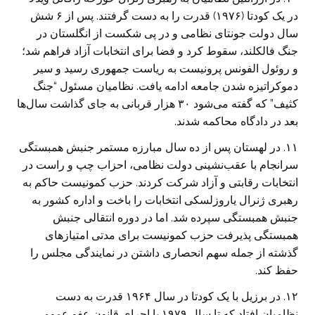
در یک کودتا (۱۹۷۶) قدرت را به دست گرفتند. پس از ۶ شش
سال دولت جونتای نظامی و در پی شکست از انگلستان در
جنگ فالکلند، سقوط کرد و فضا برای انتخابات آزاد فراهم شد؛
و روئول الفونس پرونیست به ریاست جمهوری رسید و سیر
دموکراتیزه شدن جامعه ادامه یافت. نظامیان مسئول “جنگ
کثیف” که گفته می‌شود ۳۰ هزار قربانی به جای گذاشت سال‌ها
بعد در دادگاه محاکمه شدند.
۱۱. در لهستان پس از ده سال مبارزه مستمر جنبش همبستگی
سرانجام با عقب‌نشینی دولت نظامی، احزاب چپ و راست در
انتخابات رقابتی و آزاد شرکت کردند. حزب کمونیست حاکم به
رهبری ژنرال یاروزلسکی انتخابات را باخت و اداره کشور به
جنبش همبستگی سپرده شد. اما در دوره انتقالی جنبش
همبستگی پذیرفت حزب کمونیست برای مدتی امتیازهای
گذشته از جمله سهم انحصاری داشتن در نمایندگی مجلس را
حفظ کند.
۱۲. در برزیل با یک کودتا در سال ۱۹۶۴ قدرت به دست
نظامیان افتاد که تا سال ۱۹۷۹ با اجرای قانون عفو عمومی