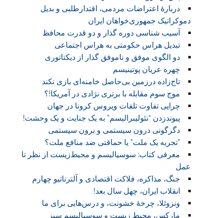
دربارهٔ اعتراضات مردمی، اقتدارطلبی و بدیل
دموکراتیک جمهوری‌خواهان ایران
آسیب شناسی دوره گذار و دو قدرت محافظ
تبدیل هراس حکومتی به هراس اجتماعی
دو الگوی موفق و ناموفق گذار از دیکتاتوری
چهره عریان پوتینیسم
تاج‌زاده درزمین بی‌حاصل خامنه‌ای بازی نکند
موج سوم مقابله با برتری نژادی در آمریکا!؟
چرایی تفاوت تلفات ویروس کرونا در جهان
پیوندزدن “نئولیبرالیسم” به یک جنایت و یک وحشت!
دگرگونی درون سیستمی و برون سیستمی
‏”تجربه یک ملت” یا حماقتی ضد منافع ملت؟
معرفی کتاب: سوسیالیسم و محیط‌زیست از نظر تا
عمل
جنگ، مذاکره، فلاکت اقتصادی و آلترناتیو چهارم
انقلاب ایران، چهل سال بعد!
ونزوئلا، چرخۀ خشونت، و درس‌هایی برای ما
مارکس، محیط زیست و سوسیالیسم سبز