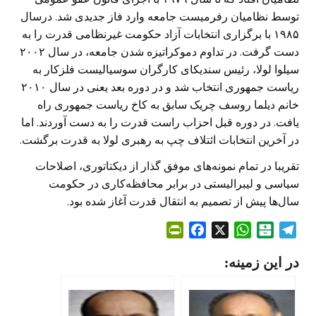
توسط نظامیان رفرمیست جامعه وارد فاز جدیدی شد. درسال
۱۹۸۵ با برگزاری انتخابات آزاد حکومت غیرنظامی قدرت را به
دست گرفت. در تداوم دموکراتیزه شدن جامعه، در سال ۲۰۰۲
سیلوا لولا، رئیس سندیکای کارگران سوسیالیست فلزکار به
ریاست جمهوری انتخاب شد و در دوره بعد یعنی در سال ۲۰۱۰
خانم دیلما روسف چریک سابق به کاخ ریاست جمهوری راه
یافت. در دوره قبل احزاب راست قدرت را به دست آوردند. اما
در آخرین انتخابات ائتلاف چپ به رهبری لولا به قدرت برگشت.
تقریبا در تمام نمونه‌های موفق گذار از دیکتاتوری، اصلاحات
سیاسی و لیبرالیستی در برابر محافظه‌کاری در حکومت
سال‌ها پیش از تصمیم به انتقال قدرت آغاز شده بود.
P
F
X
W
B
T
r
a
h
a
e
در این زمینه:
i
c
a
l
l
n
e
t
a
e
t
b
s
t
g
F
o
A
a
r