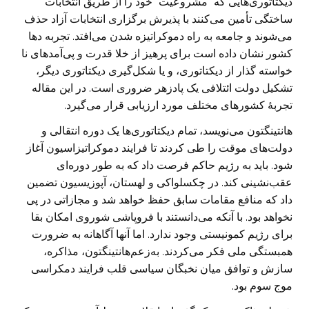
دیکتاتوری‌هایی که “مشروعیت” خود را از طریق انتخابات
ساختگی تأمین می‌کنند با پذیرش برگزاری انتخابات آزاد حذف
می‌شوند و جامعه به راه دموکراتیزه شدن می‌افتد. تجربه دها
کشور نشان داده است برای پرهیز از خلا قدرت و پی‌آمد‌های نا
خواسته گذار از دیکتاتوری، و یا شکل‌گیری دیکتاتوری دیگر،
تشکیل دولت ائتلافی یک پادزهر ضروری است. در این مقاله
تجربۀ کشورهای مختلف مورد ارزیابی قرار می‌گیرد.
هانتینگتون می‌نویسد، تمام دیکتاتوری‌ها یک دوره انتقالی و
دولت‌های موقت را طی کردند تا فرایند دموکراتیزاسیون آغاز
شود. باید به رژیم حاکم فرصت داد که به طور دوره‌ای
عقب‌نشینی کند. در چکسلواکی و لهستان، آپوزیسیون تضمین
داد که منافع مقامات سابق حفظ خواهد شد و مجازاتی در پی
نخواهد بود. با آنکه می‌دانستند با فروپاشی شوروی امکان بقا
برای رژیم کمونیستی وجود ندارد. اما آنها آگاهانه به ضرورت
همبستگی ملی فکر می‌کردند. به‌زعم‌هانتینگتون، مذاکره،
سازش و توافق میان نخبگان سیاسی قلب فرایند دمکراسی
موج سوم بود.