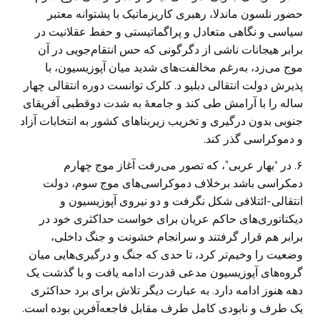
حضور نلسون ماندلا، رهبری کاریزماتیک با پشتوانه معتبر
سیاسی و نگاهی متعادل و پراگماتیستی و حفط عقلانیت در
برابر هیجانات ناشی از دگرگونی که حس انتقام‌جویی در آن
موج می‌زد، به‌رغم مخالفت‌های شدید میان آپوزیسیون، با
پذیرش دولت انتقالی دبلیو د. کلرک توانست دوره انتقالی چهار
ساله را با آرامش طی کند و جامعۀ به شدت دوقطبی آفریقای
جنوبی بدون درگیری و تخریب زیربناهای کشور به انتخابات آزاد
و دموکراسی گذر کند.
۶. در “بهار عربی”، که تصور می‌رفت آغاز موج چهارم
دمکراسی باشد برخلاف دموکراسی‌های موج سوم، دولت
انتقالی-ائتلافی شکل نگرفت و دو نیروی آپوزیسیون و
دیکتاتوری‌های حاکم عریان برای خواست حداکثری خود در
برابر هم قرار گرفتند و سرانجام خشونت و جنگ داخلی،
وضعیت را وخیم‌تر کرد، تا حدی که جنگ و درگیری‌هایی میان
گروه‌های آپوزیسیون مدعی قدرت ادامه یافت و با گذشت یک
دهه هنوز ادامه دارد. به عبارت دیگر تلاش برای برد حداکثری
یک طرف و نابودی کامل طرف مقابل فاجعه‌آفرین بوده است.