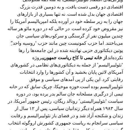
اقتصادی دو رقمی دست یافت، و به دومین قدرت بزرگ
اقتصادی جهان بدل شده است. نه تنها بسیاری از بازارهای
جهان را به زیر سلطه خود در آورده بلکه امپریالیسم آمریکا را
نیز مقروض خود کرده است. در حالی که در دوره مائو هر ساله
چندین میلیون نفر از گرسنگی و سرکوب‌های سیاسی جان
می‌باختند. اما حزب کمونیست چین مانند حزب “روسیه واحد”ِ
پوتین دیکتاتوری حزبی نهادینه شده در این جامعه‌ها را رها
نکرده‌اند.
از خانه تیمی تا کاخ ریاست جمهوری
پروژه
“نئولیبرالیسم” از جمله به دیکتاتوری‌های نظامی در کشورهای
آمریکای لاتین پایان بخشید و آن کشور‌ها را وارد انتخابات
رقابتی کرد. این یکی از پی آمدهای سیاسی و موفق
نئولیبرالیسم بوده است.خوزه موخیکا، چریک سابق که در خانه
تیمی از درگیری مسلحانه جان سالم بدر برده بود، در دوره
سیاست “نئولیبرالیستی” رونالد ریگان، رئیس جمهور آمریکا، در
سال ۱۹۸۳ همراه دیگر زندانیان سیاسی، پس از ۱۲ سال از
زندان و شکنجه آزاد شد و در فضای باز نئولیبرالیسم و رقابت
سیاسی سرانجام به ریاست جمهوری کشورش اروگوئه انتخاب