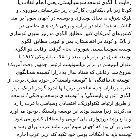
رقابت با الگوی توسعه سوسیالیستی، یعنی انجام انقلاب یا
کودتا زیر نام دیکتاتوری کارگری زیر چترحمایتی شوروی، و
بلوک شرق، به دنبال نوسازی و توسعه در “جهان سوم” بر آمد.
“انقلاب سفید” شاه در ایران، و برخی کودتاهای نظامی در
کشورهای آمریکای لاتین مطابق الگوی مدرنیزاسیون (نوسازی
از بالا)، و کودتا در افغانستان، یمن و اتیوپی مطابق الگوی
توسعه سوسیالیستی شوروی انجام گرفت. رقابت دو الگوی
توسعه شرق در برابر غرب بعداز انقلاب بلشویکی ۱۹۱۷ با
عنوان لنینیسم در برابر ویلسونیسم (رئیس جمهور وقت آمریکا)
شروغ شد. رقابتی که هفتاد سال به درازا کشیده شد.
الگوی
“توسعه ی نیافتگی” یا “توسعه وابسته”
در حوزه نظری برخی از
نظریه پردازان چپ، شاخص ترین آنها آندره گوندر فرانک، زیر
الگوی “تئوری وابستگی” یا “توسعه ی توسعه نیافتگی”، توسعه
از طریق ارتباط تکنولوژیک، اقتصادی وسیاسی با غرب را رد
می‌کردند. زیرا معتقد بودند این توسعه وابستگی بوجود می‌آورد
و مانع رشد بورژوازی ملی/بومی و استقلال کشور می‌شود.
تصور بر آن بود که “جهان سوم” نیز، مانند غرب، برای رشد و
توسعه باید به امکانات بومی خود تکیه کند. زیرا غرب اجازه