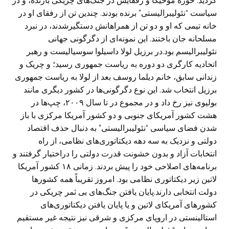
گردید. خوزه موخیکا و رفقایش در جنگ‌های چریکی بازنده، و در
سیاست “نئولیبرالیستی” برنده بودند. چندین تن از رفقای او در
خانه تیمی که او و دو تن از همراهانش دستگیرشدند، در نبرد
مسلحانه جان باختند. این نمونه‌ای از دگرگونی جهانی
نئولیبرالیسم بود.در برزیل لولا داسیلوا سوسیالیست و رهبر
اتحادیه کارگری دو دوره به ریاست جمهوری رسید؛ و چریک و
زندانی سابق، خانم دیلما روسف بعد از لولا به ریاست جمهوری
برزیل انتخاب شد. این نوع دگرگونی‌ها در کشور دیگری مانند
بولیوی نیز رخ داد و در مجموع در تا سال ۲۰۰۹، چپ‌ها در
هشت کشور آمریکای جنوبی و دو کشور آمریکا مرکزی با باز
شدن فضای سیاسی “نئولیبرالیستی” به دنبال حذف اقتصاد
دولتی و نزدیک به سه دهه دیکتاتوری‌های نظامی، از راه
انتخابات آزاد و بدون خشونت قدرت دولتی را دراختیار گرفتند و
برنامه‌های اصلاحی خود را پیش بردند. زمانی ۱۸ کشور آمریکا
لاتین زیر دیکتاتوری نظامی بود. امروز تقریباً همه کشورها
دولت انتخابی دارند.پایان یافتن جنگ‌های بی ثمر چریکی در
کشورهای آمریکای لاتین و یا پایان یافتن دیکتاتوری‌های
استالینستی در اروپای مرکزی و شرقی نیز نتیجه غیر مستقیم