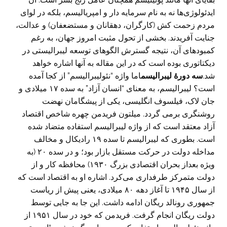
ایدئولوژی‌ها نه به نام سرمایه دار و امپریالیسم، بلکه در لوای
مردم زحمت کش (کارگران، دهقانان و مستضعفان) و عدالت،
جنایت آفریدند. بخشی از تحول مثبت امروز جهان، به رغم
کمبودهای آن، نتیجه گسترش الگوهای توسعه لیبرالیستی در
دیکتاتوری بوده است که در این مقاله به آنها اشاره خواهد
شد.
سه دورۀ لیبرالیسم
اما واژه “نئولیبرالیسم” از کجا آمده
است؟ لیبرالیسم، به معنای “انسان آزاد” به سده ۱۷ میلادی و
جان لاک، فیلسوف انگلیسی، یکی از پیشگامان نهضت
روشنگری برمی گردد. میلتون فریدمن چهره شاخص اقتصاد
آزاد معتقد است که از واژه لیبرالیسم استفاده متضاد شده
است. بطوری که لیبرالیسم تا سده ۱۹ رادیکال و مخالف
مداخله دولت در حرکت مستقل بازار بود؛ و در سده ۲۰ (به
ویژه بعداز بحران اقتصادی بزرگ ۱۹۳۰) محافظه کار و از
دولت متمرکز طرفداری می‌کرد. اشاره او به اقتصاد است که
از سال ۱۹۴۵ تا آغاز دهه ۸۰ میلادی، یعنی پیش از ریاست
جمهوری رونالد ریگان ادامه داشت. این جا به جایی توسط
دولت ریگان انجام گرفت. فریدمن که خود در سال ۱۹۵۱ از