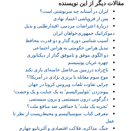
مقالات دیگر از این نویسنده
ایران در آستانه چه سرنوشتی است؟
پس از فروپاشی اعتماد نهادی
دربارهٔ اعتراضات مردمی، اقتدارطلبی و بدیل
دموکراتیک جمهوری‌خواهان ایران
آسیب شناسی دوره گذار و دو قدرت محافظ
تبدیل هراس حکومتی به هراس اجتماعی
دو الگوی موفق و ناموفق گذار از دیکتاتوری
چهره عریان پوتینیسم
تاج‌زاده درزمین بی‌حاصل خامنه‌ای بازی نکند
موج سوم مقابله با برتری نژادی در آمریکا!؟
چرایی تفاوت تلفات ویروس کرونا در جهان
پیوندزدن “نئولیبرالیسم” به یک جنایت و یک وحشت!
دگرگونی درون سیستمی و برون سیستمی
‏”تجربه یک ملت” یا حماقتی ضد منافع ملت؟
معرفی کتاب: سوسیالیسم و محیط‌زیست از نظر تا
عمل
جنگ، مذاکره، فلاکت اقتصادی و آلترناتیو چهارم