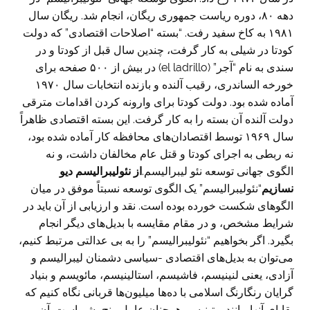
دهه ۸۰، دوره ریاست جمهوری ریگان، انجام شد. ریگان سال
۱۹۸۱ به کاخ سفید رفت. “بسته “اصلاحات اقتصادی” که دولت
کودتا در شیلی به کار گرفت، چندین سال قبل از کودتا و در
سندی به نام “آجر” (el ladrillo) در بیش از ۵۰۰ صفحه برای
خورخه الساندری، رقیب آلنده و بازنده انتخابات سال ۱۹۷۰
آماده شده بود. دولت کودتا برای وارونه کردن اقدامات مترقی
دولت آلنده آن بسته را به کار گرفت. این بسته اقتصادی ظاهراً
سال ۱۹۶۹ توسط اقتصادان‌های محافظه کار آماده شده بود،
نه ربطی به اجرای کودتا و قتل عام مخالفان داشت، و نه
الگوی جهانی توسعه نئو لیبرالیسم.
از نئولیبرالیسم دیو
نسازیم
“نئولیبرالیسم” یک الگوی توسعه نسبتاً موفق در میان
الگوهای شکست خورده بوده است. نقد و ارزیابی از آن باید در
شرایط مشخص، و در مقام مقایسه با بدیل‌های دیگر انجام
بگیرد. اگر بخواهیم “نئولیبرالیسم” را به بی عدالتی مرتبط کنیم،
می‌توان به بدیل‌های اقتصادی -سیاسی دشمنان لیبرالیسم و
آزادی، یعنی لنینیسم، فاشیسم، استالینیسم، مائویسم و بنیاد
گرایان رنگارنگ اسلامی با ده‌ها میلیون‌ها قربانی نگاه کنیم که
بقایای آنها مانند پوتینیسم همچنان عامل رنج بشر است. آن