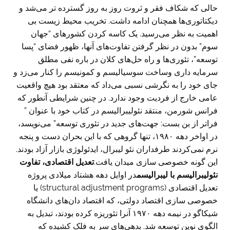
حالی که شکاف فقر و ثروت روز به روز گسترده تر می‌شد و
دیکتاتوری‌ها همچنان ادامه داشت. تخریب محیط زیست بی
اهمیت به نظر می‌رسید. یک کاسه کردن کشورهای “جهان
سوم” بدون در نظر گرفتن تفاوت‌های آنها، ظهور فضای “پسا
توسعه”، تئوری‌ها و راه حل‌های کلان در باره نفی مطلق
سرمایه داری وساخت سوسیالیسم و کمونیسم را کنار می‌زد و
جای خود را به نگرشی نسبی می‌داد که معتقد بود هیچ واقعیت
عامی خارج از فردیت وجود ندارد. در چنین شرایطی آنطور که
فرانس شورمن، منتقد نئولیبرالیسم در کتاب خود با عنوان ”
فراتر از بن بست: جهت‌های جدید در تئوری توسعه” می‌نویسد،
در اواخر دهه ۱۹۸۰، تنها گروهی که با این بحران دست و پنجه
نرم نمی‌کردند طرفداران نئو لیبرال، ایدئولوژی بازار آزاد بودند.
این گونه خصوصی سازی میدان یافت.
تعدیل اقتصادی، تفاوت
نئولیبرالیسم با لیبرالیسم
در اوایل دهه هشتاد میلادی پروژه
تعدیل اقتصادی (structural adjustment programs) یا
خصوصی سازی اقتصاد دولتی، که اقتصاد دان‌های دانشگاه
شیکاگو در نیمه دهه ۱۹۷۰ آنرا تئوریزه کرده بودند، تبدیل به
الگوی نوین توسعه شد. بدهی‌های سر به فلک کشیده که