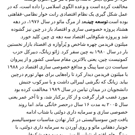
مخالفت کرده است و وعده الگوی اسلامی را داده است، که در
عمل شکل گیری یک نظام اقتصادی رانت خوار نظامی-فقاهتی
بوده است.
توسعه چین
بعد از مرگ مائو در سال ۱۹۷۶، در دهه
هشتاد پروژه خصوصی سازی و اقتصاد باز در چین نیز گشوده
شد و پروژه شکوفایی اقتصاد سه دهه ی چین کلید خورد.
میلتون فریدمن چهره شاخص و پُرآوازه ی اقصتاد بازار نخستین
بار در سال ۱۹۸۰ به چین سفر کرد. ژائو زیانگ، دبیرکل حزب
کمونیست چین، یعنی بالاترین مقام سیاسی کشور و از پیروان
سیاست دن سیا پینگ و مدافع خصوصی سازی اقتصاد در ۱۹۸۸
با میلتون فریدمن دیدار کرد تا راه‌هایی برای مهار تورم درچین
بیابد. زیانگ که نگرشی لیبرالی داشت و با سرکوب جنبش
دانشجویان در میدان تیامن در سال ۱۹۸۹ مخالفت کرده بود
مورد غضب قرار گرفت و از کار برکنار شد، و تا آخر عمر یعنی
سال ۲۰۰۵ به مدت ۱۶ سال درحصر خانگی ماند. اما روند
خصوصی سازی و سرمایه داری دولتی با شتاب ادامه
یافت.چین سوسیالیستی در کنار نهادن مناسبات سوسیالیسم
خونبار دهقانی مائو و روی آوردن به سرمایه داری دولتی، با
ویژگی‌های اقتصاد نئولیبرالیستی، به سه دهه شکوفایی