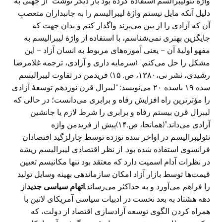
واژه نئولیبرالسم استفاده کرده بود بار دیگر نوشت “از جهتی به
دلیل آنکه مایل نیستم واژۀ لیبرالیسم را به جانبداران متعصبِ
آن که آزادی را از بین می‌برند واگذار کنم و بدان جهت که
جایگزین بهتری نمی‌شناسم، با استفاده از واژۀ لیبرالیسم به
مفهو اولیۀ آن – یعنی آموزه‌های مربوط به انسان آزاد – این
مشکل را حل می‌کنم.” (سرمایه داری و آزادی، ترجمه غلامرضا
رشیدی، نشر نی،۱۳۸۰، ص. ۱۵) فریدمن در تفاوت لیبرالیسم
سده ۱۹ باسده ۲۰ می‌نویسد: “لیبرال قرن نوزدهم توسعۀ آزادی
را مؤثرترین راه افزایش رفاه و برابری می‌دانست؛ در حالی که
لیبرال قرن بیستم رفاه و برابری را شرط لازم یا جانشین
آزادی می‌داند.”(همانجا، ص.۱۴)پیش از فریدمن واژه
نئولیبرالیسم در اواخر سده نوزده توسط چارلزگید اقتصادان
فرانسوی استفاده شده بود. از نظر اقتصادی لیبرالیسم ریشه
در نظرات آدام اسمیت دارد که معتقد بود تنها مکانیسم تعیین
قیمت‌ها توسط بازار آزاد امکان سازماندهی بهینه وسایل تولید
را فراهم می‌آورد و به حداکثر می‌رساند.
اتهام سیاسی جدید
از
دهه هشتاد به بعد نخست در ادبیات سیاسی آمریکای لاتین با
همراه کردن الگوی توسعه آزادسازی اقتصاد از دولت، که