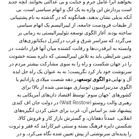
بخواهند آنرا عامل جرم و جنایت و بی عدالتی بخوانند. آنچه جدید
است پردازش این واژه به یک انگ و اتهام سیاسی است، بی
آنکه بدیلی نشان بدهند، همانگونه که در گذشته به نام پشتیبانی
از طبقات فرودست جامعه، از لیبرالیسم یک اتهام سیاسی
ساخته بودند. آغاز الگوی توسعه نئولیبرالیستی به زمانی بر
می‌گردد که سراسر شرق و غرب درکنترل دیکتاتوری‌های
وابسته به ابرقدرت‌ها و رقابت کشنده میان آنها قرار داشت. در
چنین شرایطی باید به تلاش لیبرالیستی که دایره بسته خشونت
را در جهان شکست و راه را به سوی مشارکت بیشتر مردم در
سرنوشت خود باز کرد نگریست؛ نه به عنوان یک راه حل ایده
آل و نهایی.
دو الگوی توسعه
در دهه شصت میلادی پارادایم یا
الگوی مدرنیزاسیون (نوسازی مهندسی شده از بالا) برای
کشورهای “جهان سوم” توسط اقتصاد دان‌های آمریکایی به
رهبری والت روستو (Walt Rostow) در دولت جان اف کندی
پیشنهاد شد. بر اساس آن، غرب برای خنثی کردن انگیزه‌های
انقلابی، عمدتاً دهقانان، و گسترش بازار کار و فروش کالا،
شکستن دایره فرهنگ بسته و سنتی غیرکارآمد که فقر و ثروت
را پدیده‌ای سرنوشتی از پیش تعیین شده نگاه می‌کرد، و در