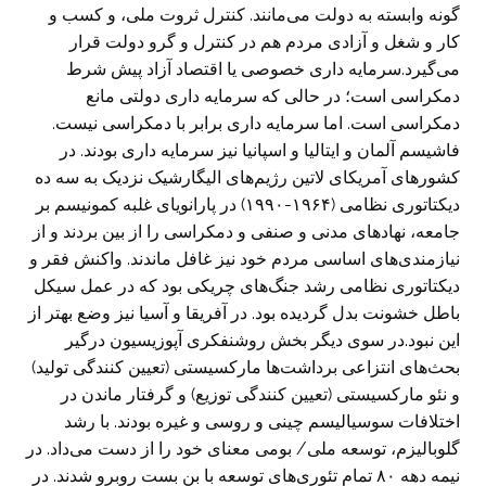
گونه وابسته به دولت می‌مانند. کنترل ثروت ملی، و کسب و
کار و شغل و آزادی مردم هم در کنترل و گرو دولت قرار
می‌گیرد.سرمایه داری خصوصی یا اقتصاد آزاد پیش شرط
دمکراسی است؛ در حالی که سرمایه داری دولتی مانع
دمکراسی است. اما سرمایه داری برابر با دمکراسی نیست.
فاشیسم آلمان و ایتالیا و اسپانیا نیز سرمایه داری بودند. در
کشورهای آمریکای لاتین رژیم‌های الیگارشیک نزدیک به سه ده
دیکتاتوری نظامی (۱۹۶۴-۱۹۹۰) در پارانویای غلبه کمونیسم بر
جامعه، نهادهای مدنی و صنفی و دمکراسی را از بین بردند و از
نیازمندی‌های اساسی مردم خود نیز غافل ماندند. واکنش فقر و
دیکتاتوری نظامی رشد جنگ‌های چریکی بود که در عمل سیکل
باطل خشونت بدل گردیده بود. در آفریقا و آسیا نیز وضع بهتر از
این نبود.در سوی دیگر بخش روشنفکری آپوزیسیون درگیر
بحث‌های انتزاعی برداشت‌ها مارکسیستی (تعیین کنندگی تولید)
و نئو مارکسیستی (تعیین کنندگی توزیع) و گرفتار ماندن در
اختلافات سوسیالیسم چینی و روسی و غیره بودند. با رشد
گلوبالیزم، توسعه ملی/ بومی معنای خود را از دست می‌داد. در
نیمه دهه ۸۰ تمام تئوری‌های توسعه با بن بست روبرو شدند. در