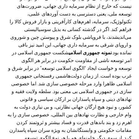
نیست که خارج از نظام سرمایه داری جهانی، ضرورت‌های
توسعه ملی، یعنی دسترسی به دست آوردهای علمی،
تکنولوژیک، سرمایه، اهرم‌های کارآفرینی و بازار فروش کالا را
فراهم کند. اگر در گذشته کسانی به بدیل سوسیالیستی
می‌اندیشدند، با فروپاشی بلوک شرق و پیوستن چین و شوروی
و اروپای شرقی به سرمایه داری جهانی، این امید نیز باقی
نمانده بود.
نمونه جمهوری اسلامی
شکست جمهوری اسلامی در
امر توسعه ناشی از مقاومت حکومت در برابر هر الگوی
توسعه و خواست ایجاد “الگوی اسلامی توسعه” در برابر شرق و
غرب بوده است. از زمان دولت‌هاشمی رفسنجانی جمهوری
اسلامی ظاهرا وارد مرحله خصوصی سازی شد. اما خصوصی
سازی در جمهوری اسلامی بی معنی بود. سلطه ولایت فقیه و
نهادهای دینی و سپاه پاسداران بر ارکان سیاسی و قانونی
کشور، و نبود هیچ ارگان جهانی نظارتی، و بی نیازی دولت به
وام خارجی و نظارت نهادهای بین المللی، خصوصی سازی را به
اهرم زد و بند باندهای قدرت و فساد بیشتر و ثروتمند کردن
مقامات حکومتی و وابستگانشان به ویژه سران سپاه پاسدارن
کرد. از سوی دیگر خامنه‌ای هم با هر نوع الگوی توسعه