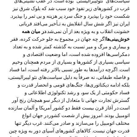
سیاست‌های “نئولیبرالیستی” بوده است. در عقب نشینی‌های
غرب در کشورهای زیر نفوذ خود سبب شد که بلوک شرق نیز
شکست خود را بپذیرد و جنگ سرد پر هزینه و بی ثمر را بپذیرد.
ایران نیز اگر شش سال انقلابش به تـأخیر می‌افتد قربانی
خشونت انقلاب و به ویژه بعد از آن نمی‌شد.
در میان همه
خوش‌بینی‌ها
اگر چه جهان در مجموع به جلو حرکت کرده، فقر
و بیماری و مرگ و میر نسبت به گذشته کمتر شده و به تعداد
دمکراسی‌ها افزوده شده است، اما وضعیت اقتصادی و
سیاسی بسیاری از کشورها و بسیاری از مردم همچنان وخیم
است. اگرچه درآمدها به طور نسبی بالاتر رفته است، اما فساد
و فاصله طبقاتی، نه صرفاً به دلیل سیاست‌های نئو لیبرالیستی،
بلکه ادامه دیکتاتوری‌ها، جنگ‌های قومی و انحصار قدرت و
فساد حکومتی از یک سو، و رشد تکنولوژی اطلاعاتی و
گسترش تجارت جهانی نا متعادل از دیگر سو همچنان رنج آور
است.در آغاز قرن بیست فقط دو کشور آمریکا و آلمان سازنده
اتومبیل بودند. امروز بیش از شصت کشوردر جهان انواع
مختلف اتومبیل را می‌سازند و صادر می‌کنند. غرب دیگر تنها
قدرت جهان نیست. کالاهای کشورهای آسیای دور به ویژه چین