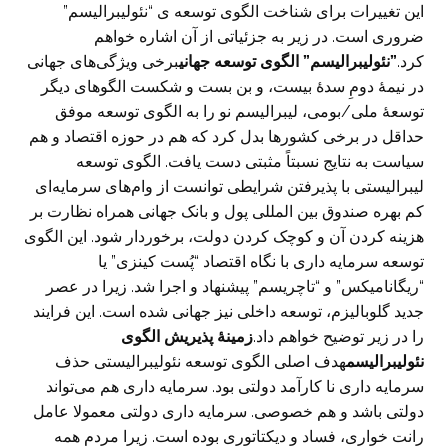
این تغییرات برای شناخت الگوی توسعه ی “نئولیبرالیسم”
ضروری است. در زیر به جزئیاتی از آن اشاره خواهم
کرد.
”نئولیبرالیسم” الگوی توسعه جهانی
برخی ویژگی‌های جهانی
در نیمۀ دومِ سدۀ بیست، و بن بست و شکست الگوهای دیگر
توسعۀ ملی/بومی، لیبرالیسم نو را به الگوی توسعه موفق
حداقل در برخی کشورها بدل کرد که هم در حوزه اقتصاد و هم
سیاست به نتایج نسبتاً مثبتی دست یافت. الگوی توسعه
لیبرالیستی با پذیرفتن شرایطی توانست از وام‌های سرمایه‌ای
کم بهره صندوق بین المللی پول و بانک جهانی همراه نظارت بر
هزینه کردن آن و کوچک کردن دولت، برخوردار شود. این الگوی
توسعه سرمایه داری با نگاه اقتصاد “پُست کینزی” یا
“ریگانامیکس” و “تاچریسم” پیشنهاد و اجرا شد. زیرا در عصر
جدید گلوبالیزم، توسعه داخلی نیز جهانی شده است. این فرایند
را در زیر توضیح خواهم داد.
زمینۀ پذیریش الگوی
نئولیبرالیسم
هدف اصلی الگوی توسعه نئولیبرالیستی حذف
سرمایه داری نا کارآمد دولتی بود. سرمایه داری هم می‌تواند
دولتی باشد و هم خصوصی. سرمایه داری دولتی معمولا عامل
رانت خواری، فساد و دیکتاتوری بوده است. زیرا مردم همه