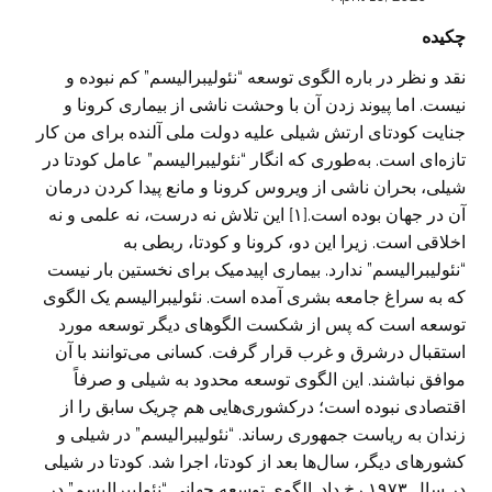
چکیده
نقد و نظر در باره الگوی توسعه “نئولیبرالیسم” کم نبوده و
نیست. اما پیوند زدن آن با وحشت ناشی از بیماری کرونا و
جنایت کودتای ارتش شیلی علیه دولت ملی آلنده برای من کار
تازه‌ای است. به‌طوری که انگار “نئولیبرالیسم” عامل کودتا در
شیلی، بحران ناشی از ویروس کرونا و مانع پیدا کردن درمان
آن در جهان بوده است.[۱] این تلاش نه درست، نه علمی و نه
اخلاقی است. زیرا این دو، کرونا و کودتا، ربطی به
“نئولیبرالیسم” ندارد. بیماری اپیدمیک برای نخستین بار نیست
که به سراغ جامعه بشری آمده است. نئولیبرالیسم یک الگوی
توسعه است که پس از شکست الگو‌های دیگر توسعه مورد
استقبال درشرق و غرب قرار گرفت. کسانی می‌توانند با آن
موافق نباشند. این الگوی توسعه محدود به شیلی و صرفاً
اقتصادی نبوده است؛ درکشوری‌هایی هم چریک سابق را از
زندان به ریاست جمهوری رساند. “نئولیبرالیسم” در شیلی و
کشورهای دیگر، سال‌ها بعد از کودتا، اجرا شد. کودتا در شیلی
در سال ۱۹۷۳ رخ داد. الگوی توسعه جهانی “نئولیبرالیسم” در