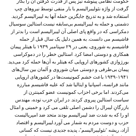
حکومت نظامی پینوشه نیز پس از قدرت گرفتن آن را بکار
گرفت از واژه نئولیبرالیسم با بار منفی توسط نیروهای چپ
استفاده شد و به تدریج جایگزین حمله آنها به لیبرالیسم گردید.
دشمنی و حمله به لیبرالیسم بی‌سابقه نیست.استالین سوسیال
دمکراسی که در واقع پای اصلی آن لیبرالیسم است را بدتر از
فاشیسم می دانست. به همین دلیل یک سال قبل از حمله
فاشیسم به شوروی، یعنی در ۲۹ سپتامبر ۱۹۳۹ با هیتلر پیمان
همکاری و دوستی امضا کرد. استالین خطر را در دموکراسی
بورژوازی کشورهای اروپایی که هیتلر به آن‌ها حمله کرد می‌دید.
پیمان بی‌طرفی و دوستی میان شوروی و آلمان بین سال‌های
۱۹۴۱-۱۹۳۹ باعث خشم کمونیست‌ها در کشورهای اروپایی
مانند فرانسه، اسپانیا و ایتالیا شد که علیه فاشیسم مبارزه
می‌کردند. اما برخی احزاب کمونیست عضو کمینترن از
سیاست استالین پیروی کردند. در ایران حزب توده، مهندس
بازرگانِ لیبرال را دشمن اصلی تلقی می کرد و خمینی و امثال
او را که به شدت ضد لیبرالیسم بودند متحد ضد امپریالیست
حزب و دوست مردم به شمار می آورد.لیبرالیسم و اقتصاد
آزاد، ریشه “نئولیبرالیسم”، پدیده جدیدی نیست که کسانی