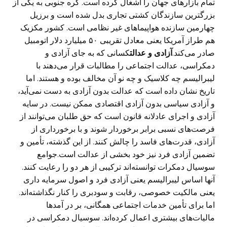
تمام بازارهای جهان را اشغال کرده است. کره جنوبی به یکی از
بزرگترین سازندگان کشتی تجاری بدل شده است و برزیل
چهارمین سازنده هواپیما‌های غیر نظامی است. کشور مکزیک
هم طراز آمریکا یعنی معادل تقریبی ۵۰ میلیارد دلار اتومبیل
صادر می‌کند.
آزادی و عدالت
کسانی که به جای آزادی و
دمکراسی، عدالت اجتماعی را مطالبات قرار می‌دهند با
لیبرالیسم چه کلاسیک و چه نو آن مخالف بوده و هستند. اما
تاریخ نشان داده است که عدالت بدون آزادی به دست نمی‌آید،
و آزادی سیاسی بدون آزادی اقتصادی ممکن نیست. در سایه
آزادی و اجرای عادلانه قانون است که حق طلبان می‌توانند از
فرصت‌های نسبی برابر برخوردار شوند و با برخورداری از
آزادی، قدرت‌های فاسد را چالش کنند. از این گذشته، تأمین و
تضمین آزادی فرد نیز خود بخشی از عدالت است.جوامع
سوسیال دمکرات توانسته‌اند ترکیبی از هر دو را رعایت کنند.
آنها اساس لیبرالیسم یعنی آزادی فرد و اصول سرمایه داری
یعنی مالکیت خصوصی، رقابت و سودبری را کنار نگذاشته‌اند.
اما برای تأمین خدمات اجتماعی همگانی، بر در آمدها
مالیات‌های بیشتری اعمال کرده‌اند. سوسیال دمکراسی در