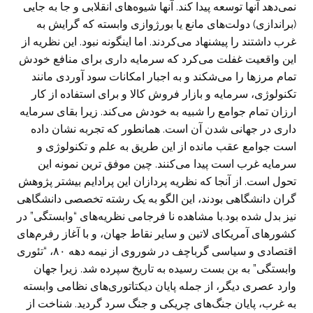
نمی‌دهد آنها توسعه پیدا کند. آنها شیوه‌های انقلابی و جا به جایی
(براندازی) دولت‌های مانع یا بورژوازی وابسته که گرایش به
غرب داشتند را پیشنهاد می‌کردند. اما اینگونه نبود. این نظریه از
این واقعیت غفلت می‌کرد که سرمایه داری برای منافع خودش
تمام مرزها را می‌شکند و به اجبار امکانات سود آوردی مانند
تکنولوژی، سرمایه و بازار فروش کالا و برای استفاده از کار
ارزان تمام جوامع را شبیه به خودش می‌کند. زیرا بقای سرمایه
داری در جهانی شدن آن است. همانطور که تجربه نشان داده
است جوامع عقب مانده از این طریق به علم و تکنولوژی و
سرمایه غرب است پیدا می‌کنند. چین موفق ترین نمونه این
تحول است. از آنجا که نظریه پردازان این پرادایم بیشتر پژوهش
گران دانشگاهی بودند، این الگو به یک رشته تخصصی دانشگاهی
نیز بدل شده بود.با مشاهده نا فرجامی نظریه‌های “وابستگی” در
کشورهای آمریکای لاتین و سایر نقاط جهان، و با آغاز رفرم‌های
اقتصادی و سیاسی گرباچف در شوروی از نیمه دهه ۸۰، “تئوری
وابستگی” به بن بست رسیده به تاریخ سپرده شد. زیرا جهان
وارد عصری دیگر، از جمله پایان دیکتاتوری‌های نظامی وابسته
به غرب، پایان جنگ‌های چریکی و جنگ سرد گردید. شناخت از