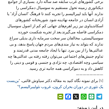
برخی کشورهای غرب سابقه صد ساله دارد. بسیاری از جوامع
دیکتاتوری زمینه تحول مستقیم به سوسیال دمکراسی را
ندارند. آنها باید لیبرالیسم را تجربه کنند تا فرهنگ “انسان آزاد” یا
آزادی انسان در جامعه نهادینه شود. شوربختانه کشورهای
اسکاندیناوی نیز زیر اهرم‌های جهانی کم کم از اصول سوسیال
دمکراسی فاصله می‌گیرند.بعد از تجربه شکست خورده
سوسیالیستی، مخالفان سر سخت سرمایه داری بدیلی سراغ
ندارند که بتواند به نیاز مندی‌های مردم جهان پاسخ بدهد، و بی
عدالتی‌ها را از بین ببرد. تنها با ایجاد جامعه مدنی قدرتمند و
تداوم جنبش‌های اجتماعی می‌توان رفته رفته بی عدالتی‌ها چه
سیاسی وچه اقتصادی، چه نژادی و جنسی و قومی و دینی را
کاهش داد و به دموکراسی همه جانبه تری رسید.
————————
[۱] برای نمونه نگاه کنید به مقاله دکتر سیاوش قائنی، “
بن‌بست
یک تئوری در دوران بحران کرون، غروب نئولیبرالیسم؟
”
P
F
X
W
B
T
r
a
h
a
e
در این زمینه:
i
c
a
l
l