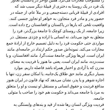
را مستوجب مجازات می‌کرد. همین اواخر در پاکستان تجاوز
یک فرد در یک روستا به دختری از قبیلهٔ دیگر سبب شد که
افرادی از قبیلهٔ قربانی دسته‌جمعی و در ملأ عام، از جمله در
حضور پدر و مادر فرد متجاوز، به خواهر او تجاوز جنسی کنند.
واقعیت تلخی که بارها در پاکستان و افغانستان رخ داده است.
زیرا جامعه، از یک روستای کوچک تا جامعهٔ بزرگ‌تر، فرد را
متعلق به خود می‌داند، نه انسانی با اراده و خِرَدی مستقل. در
مواردی حتی حکومت فرد را به دلیل تصمیم خارج از ارادهٔ جمع
مجازات می‌کند. نمونه‌اش صدور حکم ارتداد در جامعه‌ای مانند
ایران است. این‌ها ویژگی جامعهٔ سنت‌گرا، مانند افغانستان، و یا
سنت‌زده، مانند ایران است. یعنی ما هنوز با فردیت به معنای
مدرن که با آزادی و اختیار همراه باشد فاصله داریم. موارد
بسیار دیگری مانند حق طلاق یک‌جانبه، یا امکان سفر زن، تنها با
اجازه شوهر و یا پدر، نشان می‌دهد که نهاد قانون در ایران هنوز
مدافع فردیت و حقوق انسانی و مستقل او نیست و او را متعلق
به مرد یا جامعه می‌داند و حکومت هم خود را صاحب یا متولی
جامعه.
فردیت ویژگی انسان رها شده از قید و بندهای وابستگی به