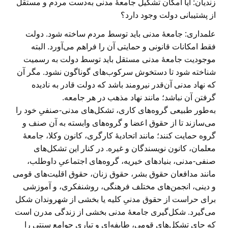
زندیان: آیا امکان تشکیل جامعهٔ مدنی به‌دست مردم و مستقل
از پشتیبانی دولت وجود دارد؟
علمداری:
جامعهٔ مدنی باید توسط مردم ساخته شود. دولت
فقط امکانات قانونی و حمایتی آن را فراهم می‌آورد. البته
موجودیت جامعهٔ مدنی مستقل باید توسط دولت به رسمیت
شناخته شود تا دستخوش سرکوب‌های گوناگون نشود. مگر آن
که نهاد مدنی آن‌قدر نیرومند باشد که دولت قادر به نادیده
گرفتن آن نباشد؛ مانند نهاد مذهب در هر جامعه.
به‌طور طبیعی گروه‌های کاری، تشکل‌های مدنی-صنفیِ خود را
می‌سازند تا از حقوق اعضا و گروه‌های وابسته به آن صنف و
گروه حمایت کنند؛ مانند اتحادیهٔ کارگری، کانون وکلا، جامعهٔ
معلمان، کانون نویسندگان و غیره. در کنار این تشکل‌های
صنفی-مدنی، بنیادهای خیریه‌، گروه‌های اجتماعیِ داوطلب،
مانند مدافعان حقوق بشر، حقوق زنان، حقوق اقلیت‌های قومی
و دینی، انجمن‌های مختلف فرهنگی، روشنفکری، و آموزشی
برای حراست از حقوق مدنیِ کلیه یا بخشی از شهروندان شکل
می‌گیرد. شکل‌گیری جامعهٔ مدنی بخشی از زندگی مدرن است
که جای تشکل‌های قومی، طایفه‌ای و تباری جوامع سنتی را