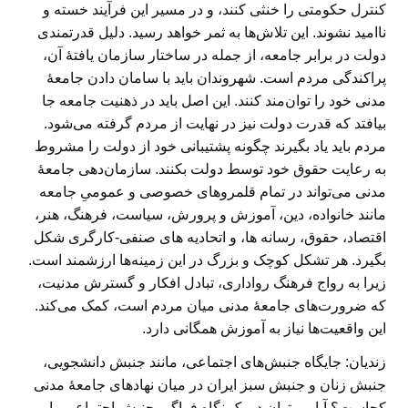
کنترل حکومتی را خنثی کنند، و در مسیر این فرآیند خسته و
ناامید نشوند. این تلاش‌ها به ثمر خواهد رسید. دلیل قدرتمندی
دولت در برابر جامعه، از جمله در ساختار سازمان یافتۀ آن،
پراکندگی مردم است. شهروندان باید با سامان دادن جامعهٔ
مدنی خود را توان‌مند کنند. این اصل باید در ذهنیت جامعه جا
بیافتد که قدرت دولت نیز در نهایت از مردم گرفته می‌شود.
مردم باید یاد بگیرند چگونه پشتیبانی خود از دولت را مشروط
به رعایت حقوق خود توسط دولت بکنند. سازمان‌دهی جامعهٔ
مدنی می‌تواند در تمام قلمروهای خصوصی و عمومیِ جامعه
مانند خانواده، دین، آموزش و پرورش، سیاست، فرهنگ، هنر،
اقتصاد، حقوق، رسانه ها، و اتحادیه های صنفی-کارگری شکل
بگیرد. هر تشکل کوچک و بزرگ در این زمینه‌ها ارزشمند است.
زیرا به رواج فرهنگ رواداری، تبادل افکار و گسترش مدنیت،
که ضرورت‌های جامعهٔ مدنی میان مردم است، کمک می‌کند.
این واقعیت‌ها نیاز به آموزش همگانی دارد.
زندیان: جایگاه جنبش‌های اجتماعی، مانند جنبش دانشجویی،
جنبش زنان و جنبش سبز ایران در میان نهادهای جامعهٔ مدنی
کجاست؟ آیا می‌توان در یک نگاه فراگیر جنبش اجتماعی را