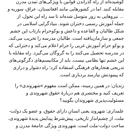
کوشیده‌اند از راه گذراندن قوانین با ویژگی‌های تمدن مدرن
مقابله کنند. اما در کشورهایی مانند افغانستان، عراق، سوریه و
… نیروهایی به زور متوسل شده‌اند تا سد راه این تحول، از
جمله آموزش رسمی دختران شوند. بنیاد‌گرایی اسلامی در
شکل طالبان و القاعده و داعش و بوکوحرام بازتاب این خشم
جمعی و سازمان‌یافته است. طالبان مدرسه را تخریب می‌کند،
و بوکو حرام آموزش غربی را حرام اعلام می‌کند و دخترانی که
در مدرسه تحصیل می‌کنند را به گروگان می‌گیرد. راه مقابله با
این خشم تنها نظامی نیست. باید از مکانیسم‌های دگرگونی‌های
تدریجی هنجارهای فرهنگی استفاده کرد؛ راه دشوار و درازی
که پیمودنش نیازمند بردباری است.
زندیان: در همین زمینه، ممکن است مفهوم «شهروندی» را
تعریف کنید و مختصری هم دربارهٔ حقوق شهروندی و
مسئولیت‌پذیری شهروندان بگویید؟
علمداری:
شهروند یعنی انسانِ دارای حقوق، و عضو یک دولت-
ملت. از چشم‌انداز تاریخی، پیش‌شرط پیدایش پدیدهٔ شهروندی،
ساخت دولت-ملت است. شهروندی ویژگی جامعهٔ مدرن و