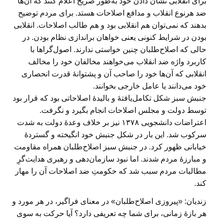
برای انقلابی نشان دادن خود به‌طور صریح اعلام کنند که آن‌ها
ضد هرنوع انقلاب و مدافع اصلاحات هستد. برای مردم توضیح
بدهند که نمی‌توان هم انقلابی بود و هم طالب اصلاحات. انقلابی
بودن در شرایط کنونی یعنی خواهان براندازی نظام بودن. در
حالی که اصلاح‌طلبان چنین خواستی ندارند. اصول‌گراها با
کاربرد واژه ضد انقلاب می‌خواهند مخالفان خود را مخالف
انقلابی که آن‌ها خود را صاحب آن و پشتوانهٔ قدرت انحصاری
خود می‌دانند یا عامل خارجی بخوانند.
جنبش سبز شکل تکامل‌یافتهٔ و بالیدۀ اصلاحاتی بود که قرار بود
توسط دولت و مجلس اصلاحات انجام بگیرد و نگرفت.
اعتراضات دانشجویی ۱۳۷۸ نیز بر خلاف وعدهٔ دولت به شدت
سرکوب شد. این بار در شکل جنبش خود انگیخته و گستردهٔ
خیابانی ظهور کرد. در جنبش سبز اصلاح‌طلبان همراه مقاومت
و مبارزهٔ مردم شدند. اما نبود سازمان‌دهی و رهبری هدایت‌گرِ
مطالبات مردم سبب شد که حکومتِ ضد اصلاحات آن را مهار
کند.
زندیان: «پیروزی اصلاح‌طلبان» در معنای فراگیر، در هر مورد و
هر بازهٔ زمانی، برای شما چه تعریفی دارد؟ آیا حرکت به سوی