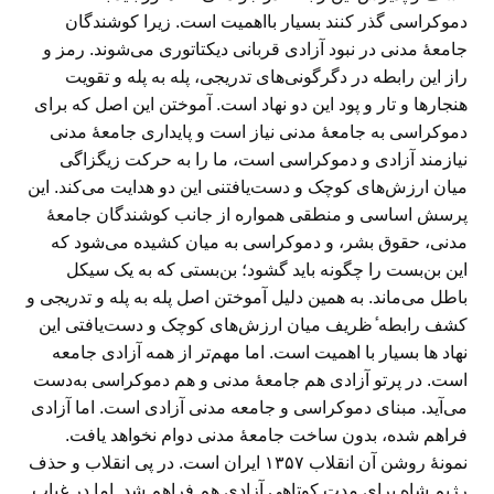
دموکراسی گذر کنند بسیار بااهمیت است. زیرا کوشندگان
جامعهٔ مدنی در نبود آزادی قربانی دیکتاتوری می‌شوند. رمز و
راز این رابطه در دگرگونی‌های تدریجی، پله به پله و تقویت
هنجارها و تار و پود این دو نهاد است. آموختن این اصل که برای
دموکراسی به جامعهٔ مدنی نیاز است و پایداری جامعهٔ مدنی
نیازمند آزادی و دموکراسی است، ما را به حرکت زیگزاگی
میان ارزش‌های کوچک و دست‌یافتنی این دو هدایت می‌کند. این
پرسش اساسی و منطقی همواره از جانب کوشندگان جامعهٔ
مدنی، حقوق بشر، و دموکراسی به میان کشیده می‌شود که
این بن‌بست را چگونه باید گشود؛ بن‌بستی که به یک سیکل
باطل می‌ماند. به همین دلیل آموختن اصل پله به پله و تدریجی و
کشف رابطه ٔظریف میان ارزش‌های کوچک و دست‌یافتی این
نهاد ها بسیار با اهمیت است. اما مهم‌تر از همه آزادی جامعه
است. در پرتو آزادی هم جامعهٔ مدنی و هم دموکراسی به‌دست
می‌آید. مبنای دموکراسی و جامعه مدنی آزادی است. اما آزادی
فراهم شده، بدون ساخت جامعهٔ مدنی دوام نخواهد یافت.
نمونهٔ روشن آن انقلاب ۱۳۵۷ ایران است. در پی انقلاب و حذف
رژیم شاه برای مدت کوتاهی آزادی هم فراهم شد. اما در غیاب