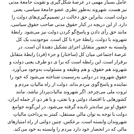
عامل بسیار مهمی در عرصهٔ شکل‌گیری و تقویت جامعهٔ مدنی
نیز هست. شهروند به‌طور نظری عضو جامعهٔ سیاسی، یعنی
دولت است. بنابراین حق دخالت در تصمیم‌گیری‌های دولت را
دارد. از این دریچه در کنار حقوق مدنی صاحب حقوق سیاسی،
مانند حق رأی دادن و پاسخ‌گو کردن دولت نیز می‌شود. رابطهٔ
شهروند با دولت، رابطهٔ جزء با کل است. موجودیت یک کل
وابسته به حضور متقابل اجزای تشکیل دهندهٔ آن است. در
عرصهٔ اجتماعی میان کل (ساختار) و جزء (فرد) رابطهٔ متقابل
برقرار است. این رابطه است که برا ی دو طرف یعنی دولت و
شهروند هم حقوق، و هم وظیقه و مسئولیت به‌وجود می‌آورد.
حقوق شهروند در دولتی به‌رسمیت شناخته می‌شود که خود را
نماینده و پاسخ‌گوی مردم بداند. دولت از راه مالیاتِ مردم و
ثروت ملی می‌چرخد. اگر شهروند مالیات‌پرداز نباشد، مانند
کشورهایی با اقتصاد دولتی و یا نفتی، و یا هر دو، از جمله ایران،
حقوق او نیز ساده‌تر نادیده گرفته می‌شود. در این‌گونه جوامع
دولت با توجه به توان مالیِ مستقل، کمتر به پرداختِ مالیاتِ
شهروندان وابسته است. برعکس، چنین دولتی از راه امتیازهای
مالی که در انحصار خود دارد مردم را وابسته به خود می‌کند.