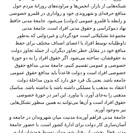
شبکه‌هایی از بازار، انجمن‌ها و مراوده‌های روزانهٔ مردم حول
منافع حرفه‌ای و شهروندی خود و رواداری در قلمرو خصوصی
و رابطه با قلمرو عمومی (دولت) می‌شود. جامعۀ مدنی حافظ
نهاد دموکراسی و حقوق مدنی افراد است. جامعهٔ مدنی
مجموعهٔ تشکیلاتی است خودگردان و غیردولتی که به‌طور
داوطلبانه توسط افراد یا اعضای اصناف مختلف برای حفظ
منافع خود در مقابل خطر تجاوز دیگران، از جمله تجاوز دولت
به حقوقشان، ساخته می‌شود. اگر حقوق افراد را به دو حوزهٔ
خصوصی و عمومی تقسیم کنیم، جامعۀ مدنی مدافع حقوق
خصوصی افراد است و دولت قاعدتاً باید مدافع حقوق عمومی
جامعه باشد. یعنی یک فرد حق دارد که بدون مداخلۀ دولت
اعتقاد به مذهب یا مسلکی داشته باشد یا نداشته باشد. مناسک
مذهبی را به‌جای آورد، یا نیاورد. این امر در حوزهٔ خصوصی
حقوق افراد است و آن‌ها می‌توانند به همین منظور تشکل‌هایی
نیز به‌وجود آورند.
جامعهٔ مدنی فراهم آورندهٔ مدنیت میان شهروندان در جامعه و
آسان‌سازی کار دولت برای ادارهٔ کشور است. با حضور جامعهٔ
مدنیِ فعال بخشی از رفتار شهروندان توسط خودشان اداره