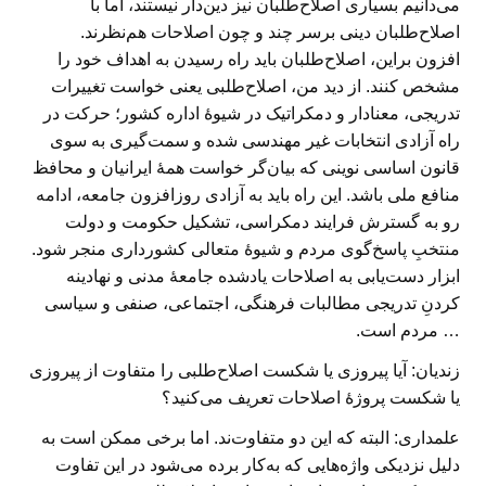
می‌دانیم بسیاری اصلاح‌طلبان نیز دین‌دار نیستند، اما با
اصلاح‌طلبان دینی برسر چند و چون اصلاحات هم‌نظرند.
افزون براین، اصلاح‌طلبان باید راه رسیدن به اهداف خود را
مشخص کنند. از دید من، اصلاح‌طلبی یعنی خواست تغییرات
تدریجی، معنادار و دمکراتیک در شیوهٔ اداره کشور؛ حرکت در
راه آزادی انتخابات غیر مهندسی شده و سمت‌گیری به سوی
قانون اساسی نوینی که بیان‌گر خواست همهٔ ایرانیان و محافظ
منافع ملی باشد. این راه باید به آزادی روزافزون جامعه، ادامه
رو به گسترش فرایند دمکراسی، تشکیل حکومت و دولت
منتخبِ پاسخ‌گوی مردم و شیوهٔ متعالی کشورداری منجر شود.
ابزار دست‌یابی به اصلاحات یادشده جامعهٔ مدنی و نهادینه‌
کردنِ تدریجی مطالبات فرهنگی، اجتماعی، صنفی و سیاسی
… مردم است.
زندیان: آیا پیروزی یا شکست اصلاح‌طلبی را متفاوت از پیروزی
یا شکست پروژهٔ اصلاحات تعریف می‌کنید؟
علمداری:
البته که این دو متفاوت‌ند. اما برخی ممکن است به
دلیل نزدیکی واژه‌هایی که به‌کار برده می‌شود در این تفاوت