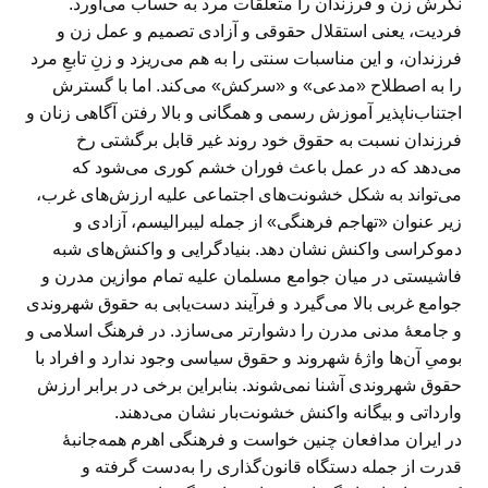
نگرش زن و فرزندان را متعلقات مرد به حساب می‌آورد.
فردیت، یعنی استقلال حقوقی و آزادی تصمیم و عمل زن و
فرزندان، و این مناسبات سنتی را به هم می‌ریزد و زنِ تابعِ مرد
را به اصطلاح «مدعی» و «سرکش» می‌کند. اما با گسترش
اجتناب‌ناپذیر آموزش رسمی و همگانی و بالا رفتن آگاهی زنان و
فرزندان نسبت به حقوق خود روند غیر قابل برگشتی رخ
می‌دهد که در عمل باعث فوران خشم کوری می‌شود که
می‌تواند به شکل خشونت‌های اجتماعی علیه ارزش‌های غرب،
زیر عنوان «تهاجم فرهنگی» از جمله لیبرالیسم، آزادی و
دموکراسی واکنش نشان دهد. بنیادگرایی و واکنش‌های شبه
فاشیستی در میان جوامع مسلمان علیه تمام موازین مدرن و
جوامع غربی بالا می‌گیرد و فرآیند دست‌یابی به حقوق شهروندی
و جامعهٔ مدنی مدرن را دشوارتر می‌سازد. در فرهنگ اسلامی و
بومیِ آن‌ها واژهٔ شهروند و حقوق سیاسی وجود ندارد و افراد با
حقوق شهروندی آشنا نمی‌شوند. بنابراین برخی در برابر ارزش
وارداتی و بیگانه واکنش خشونت‌بار نشان می‌دهند.
در ایران مدافعان چنین خواست و فرهنگی اهرم همه‌جانبهٔ
قدرت از جمله دستگاه قانون‌گذاری را به‌دست گرفته‌ و