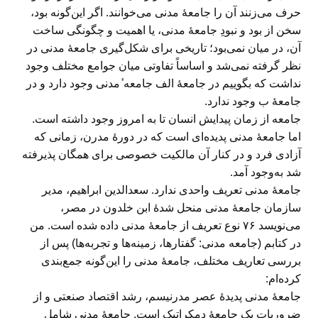
حرف می‌زنند آن‌ را جامعهٔ مدنی می‌خوانند. اگر این‌گونه بود،
سخن از بود و نبودِ جامعهٔ مدنی، یا اهمیت و چگونگی ساخت
آن، در میان نمی‌بود؛ تاریخی برای شکل‌گیری جامعهٔ مدنی در
نظر گرفته نمی‌شد و اساساً تفاوتی میان جوامع مختلف وجود
نداشت که بگوییم در جامعهٔ الف جامعه ٔمدنی وجود دارد و در
جامعهٔ ب وجود ندارد.
جامعه از زمان پیدایش انسان تا به امروز وجود داشته است.
اما جامعهٔ مدنی پدیده‌ای است که در دورهٔ مدرن، زمانی که
آزادی فرد و در کنار آن مالکیت خصوصی برای همگان پذیرفته
شد به‌وجود آمد.
جامعهٔ مدنی تعریف واحدی ندارد. سعدالدین ابراهیم، مدیر
سازمان جامعهٔ مدنی منحل شدهٔ ابن خلدون در مصر،
می‌نویسد ۷۶ نوع تعریف از جامعهٔ مدنی داده شده است. من
در کتابم (جامعه مدنی: گفتارها، زمینه‌ها و تجربه‌ها) پس از
بررسی تعاریف مختلف، جامعهٔ مدنی را این‌گونه جمع‌بندی
کرده‌ام:
جامعهٔ مدنی پدیدهٔ عصر مدرنیسم، رشد اقتصاد صنعتی و از
ضروریات یک جامعۀ دمکراتیک است. جامعهٔ مدنی شامل