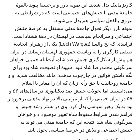
کاریزماتیک بدل شدند. این نمونه بارز و برجستهٔ پیوند بالقوهٔ
جامعهٔ مدنی با جنبش‌های اجتماعی است که در شرایطی به
نیروی بالفعل سیاسی هم بدل می‌شوند.
نمونه بارز دیگر تحول جامعهٔ مدنی مستقل به عرصهٔ جنبش
اجتماعی و سرانجام سیاست در لهستان در دههٔ هشتاد است.
فرایندی که لخ والسا (Lech Wałęsa) یکی از رهبران اتحادیهٔ
صنفی کارگری را به ریاست جمهوری لهستان رساند. در ایران
هم پیش از شکل‌گیری جنبش ضد شاه، آیت‌الله خمینی خواهان
سرنگونی محمدرضا شاه نبود، شیوهٔ او نصیحت شاه بود برای
نگه داشتن قوانین در چارچوب مذهب؛ مانند مخالفت شدید او و
جامعهٔ روحانیت با حق رأی زنان که آن را مغایر با اسلام
می‌دانستند. اما تحولات جنبش ضد دیکتاتوری در سال‌های ۵۶ و
۵۷ در ایران خمینی را که از مرتبتی بالا در نهاد مذهبی برخوردار
بود به یک رهبر سیاسی بدل کرد. وی در بستر رشد جنبش و
فراهم شدن شرایط سقوط شاه تغییر موضع داد و خواهان
سرنگونی شاه شد. نتیجه این که جامعهٔ مدنی می تواند به
جنبش اجتماعی و تلاش در عرصهٔ سیاسی تحول یابد.