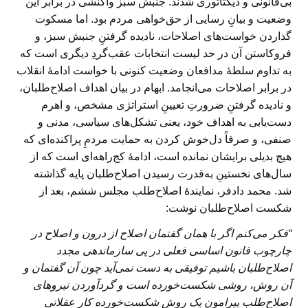
بی‌قانونی و دیکتاتوری شدند. جنبش سبز واکنشی در برابر این
وضعیت و بیانِ رسایی از حق‌خواهی مردم بود. اما مسکوت
گذاردن خواست‌های اصلاحات، نادیده گرفتنِ جنبش سبز، و
فروکاستن آن در حد لیست انتخابات عقب‌گردِ دیگری است که
به تداوم سلطهٔ مدافعان وضعیت کنونی با خواست ادامهٔ انقلاب
در برابر اصلاحات می‌انجامد. ابهام در بیان اهداف اصلاح‌طلبان،
و نادیده گرفتنِ ضرورتِ تعیینِ استراتژی مشخص، و اهرم
دست‌یابی به اهداف خود، یعنی تشکل‌های سیاسی، مدنی و
صنفی، و صرفاً دل‌خوش کردن به حمایت مردمِ پراکنده‌ای که
هیچ بدیلی برایشان نمانده است، ادامهٔ کج‌راهه‌ای است که از
سال‌های نخستینِ به‌قدرت رسیدن اصلاح‌طلبان پایه گذاشته
شد. محمد دادفر، نمایندهٔ اصلاح‌طلب مجلس ششم، بعد از
شکست اصلاح‌طلبان نوشت:
“فکر می‌کنم اگر با همان گفتمان اصلاح از درون و اصلاح در
چارچوب قانون اساسی فعلی در پی سازماندهی مجدد
اصلاح‌طلبان باشیم توفیقی به دست نمی‌آید چون آن گفتمان و
آن روش، روشی شکست‌خورده است و گردآوردن نیروهای
اصلاح‌طلب پیرامون یک روش شکست‌خورده کار عقلانی