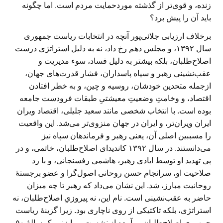
زنده، و قوی‌تر از گذشته موردحمایت مردم است. اما چگونه
باید آن را پیش برد؟
برخلاف ارزیابی جلائی‌پور آنچه در انتخابات ریاست جمهوری
سال ۱۳۹۲، و مجلس دهم رخ داد، نه به دلیل استراتژی درست
اصلاح‌طلبان، بلکه بیشتر به دلیل فساد، سوء مدیریت و
عقب‌نشینی رهبر و سپاه پاسداران، فشار قدرت‌های جهان،
ازجمله متحدین خودشان، روسیه و چین، و به خطر افتادن
اقتصاد، و وخامتِ وضعیتِ معیشتیِ طبقات فرودست جامعه
بوده است. با انتخاب شخصی مانند سعید جلیلی، اقتصاد ویران
ایران ویران‌تر، و ایران در جهان منزوی‌تر می‌شد. این واقعیت
را مسببین اصلی آن، یعنی رهبر و فرماندهان سپاه نیز
می‌دانستند. در سال ۱۳۹۲ کاندیدای اصلاح‌طلبان، خاتمی، و در
پی تهدید او توسط ایادی رهبر، هاشمی رفسنجانی، و با رد
صلاحیت او، سرانجام حسن روحانی اصول‌گرا و عضو برجستهٔ
روحانیت مبارز، شد. این نشان می‌داد که رهبر تا چه میزان
حاضر به عقب‌نشینی است. نام این، نه پیروزیِ اصلاح‌طلبان، نه
استراتژی، بلکه تاکتیکی از روی ناچاری بود. زیرا گزینهٔ ریاست
جمهوری اصلاح‌طلبان بر آمده از نشست و رایزنی یک سالهٔ ۵۰