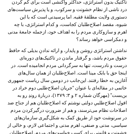
تاکتیک بدون استراتژی، حداکثر واکنشی است برای کم کردن
درد ناشی از نظام خشونت و سرکوب، و یا پذیرش سیاست‌های
دستوری ولایت مطلقهٔ فقیه. اما پرسیدنی است که با این
شیوه، مقصد اصلاح‌طلبان کجاست، و کدام استراتژی، با چه
اهرم و سازوکاری مردم را به اهداف خود، ازجمله جامعهٔ مدنی
و دمکراسی خواهد رساند؟
نداشتن استراتژی روشن و پایدار، و ارائه ندادنِ بدیلی که حافظ
حقوق مردم باشد، و گرفتار ماندن در تاکتیک‌های دوره‌ای
درست و نادرست، تنها به سرگردانی مردم انجامیده است. در
اینجا حق با بابک مینا است. اصلاح‌طلبان از همان سال‌های
آغازین به خطا رفتند. این‌جانب در دومین سال ریاست جمهوری
خاتمی در مقاله‌ای با عنوان “جریان اصلاح‌طلبی دوم خراد در
بن‌بست” (مهرگان شماره ۲ و ۳: ۱۳۷۹)، دربارهٔ روندِ رو به
افول اصلاح‌طلبیِ دولتی نوشتم که اصلاح‌طلبان هم از جناح ضد
اصلاحات نظام می‌ترسند، و هم از ضرورتِ درگیرکردن مردم
در سرنوشت خود از طریق کمک به شکل‌گیری سازمان‌های
سیاسی، مدنی و صنفی، اهرم مدنی و اجتماعی لازم، و خالی از
خشونت و قانونی برای کسب خواست‌های مردم. اصلاح‌طلبان