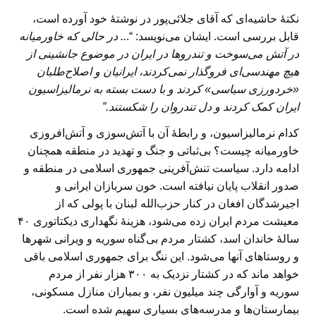
نکتهٔ حاشیه‌ای که آقای جلائی‌پور در نوشتهٔ خود آورده است،
قابل بررسی است. ایشان می‌نویسد: “.
.. در حالی که خاورمیانه
در آتش می‌سوخت و تندروها در ایران در موضوع جانشینی از
هیچ مهندسی‌ای فروگذار نمی‌کردند، ایرانیان و اصلاح‌طلبان
«خردورزی سیاسی» کردند و با دست بسته به نرمالیزاسیون
ایران کمک کردند و دل تندروان را شکستند.”
کدام نرمالیزاسیون، و رابطهٔ آن با آتش‌سوزی و آتش‌افروزی
خاورمیانه چیست؟ بی‌ثباتی و جنگ و تهدید در منطقه همچنان
ادامه دارد. سیاست تنش‌آفرینی جمهوری اسلامی در منطقه و
صدور انقلاب پایان نیافته است. خون سربازان ایرانی و
اجیرشدگان افغان در کنار حزب‌الله لبنان با پولی که از
معیشت مردم ایران زده می‌شود، هزینهٔ نگهداری دیکتاتوری ۴۰
سالهٔ خاندان اسد، کشتار مردم بی‌گناه سوریه و ویرانی شهرها
و روستاهای آنها می‌شود. این ننگ برای جمهوری اسلامی باقی
خواهد ماند که در کشتار نزدیک به ۳۰۰ هزار نفر از مردم
سوریه و آوارگی چند میلیون نفر، و بمباران منازل مسکونی،
بیمارستان‌ها و مدرسه‌های بسیاری سهیم شده است.