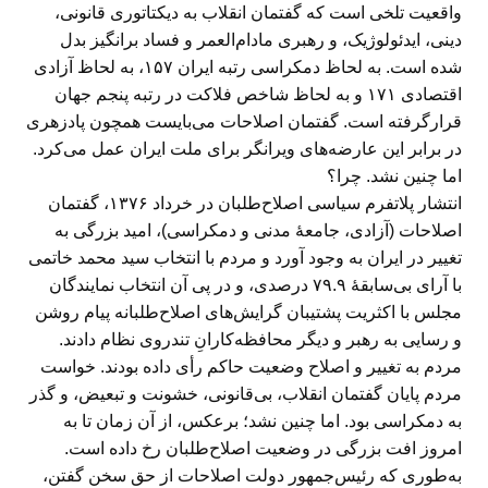
واقعیت تلخی است که گفتمان انقلاب به دیکتاتوری قانونی،
دینی، ایدئولوژیک، و رهبری مادام‌العمر و فساد برانگیز بدل
شده است. به لحاظ دمکراسی رتبه ایران ۱۵۷، به لحاظ آزادی
اقتصادی ۱۷۱ و به لحاظ شاخص فلاکت در رتبه پنجم جهان
قرارگرفته است. گفتمان اصلاحات می‌بایست همچون پادزهری
در برابر این عارضه‌های ویرانگر برای ملت ایران عمل می‌کرد.
اما چنین نشد. چرا؟
انتشار پلاتفرم سیاسی اصلاح‌طلبان در خرداد ۱۳۷۶، گفتمان
اصلاحات (آزادی، جامعهٔ مدنی و دمکراسی)، امید بزرگی به
تغییر در ایران به وجود آورد و مردم با انتخاب سید محمد خاتمی
با آرای بی‌سابقهٔ ۷۹.۹ درصدی، و در پی آن انتخاب نمایندگان
مجلس با اکثریت پشتیبان گرایش‌های اصلاح‌طلبانه پیام روشن
و رسایی به رهبر و دیگر محافظه‌کارانِ تندروی نظام دادند.
مردم به تغییر و اصلاح وضعیت حاکم رأی داده بودند. خواست
مردم پایان گفتمان انقلاب، بی‌قانونی، خشونت و تبعیض، و گذر
به دمکراسی بود. اما چنین نشد؛ برعکس، از آن زمان تا به
امروز افت بزرگی در وضعیت اصلاح‌طلبان رخ داده است.
به‌طوری که رئیس‌جمهور دولت اصلاحات از حق سخن گفتن،