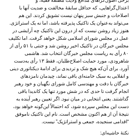
برخی اصول‌گراهای مدافع ولایت مطلقهٔ فقیه، و
اعتدال‌گراهایی، که حداقل سابقهٔ مخالفت و ضدیت آنها با
اصلاحات و جنبش سبز پنهان نیست تشویق کردند. این هم
می‌تواند به‌عنوان یک تاکتیک پذیرفته باشد، اما نه یک استراتژی.
هنوز زیاد روشن نیست که از درون این تاکتیک چه آرایشی در
عمل در مجلس شورای اسلامی شکل خواهد گرفت. اما تکلیف
مجلس خبرگان در تاکتیک اخیر روشن شد و جنتی با ۵۱ رأی از
۸۰ رأی به ریاست مجلس خبرگان انتخاب شد. هاشمی
شاهرودی، مورد حمایت اصلاح‌طلبان، فقط ۱۳ رأی به‌دست
آورد. برای آن‌که هیچ شک و تردیدی برای ادامهٔ دیکتاتوری دینی
و انقلابی به سبک خامنه‌ای باقی نماند، چیدمان نامزدهای
خبرگان با دقت و مهندسی کامل شورای نگهبان و خود رهبر
انجام گرفت تا حدی که در شش مورد تنها یک کاندیدا باقی
گذاشتند. یعنی انتخابی در میان نبود. اگر تعیین رهبر آینده به
دست این مجلس سپرده شود، که احتمالاً این‌گونه خواهد بود،
نتیجهٔ آن از هم اکنون مشخص است. نام این تاکتیک ناموفق
“اقدامی سنجیده، جمعی و استراتژیک” نیست.
نکتهٔ حاشیه‌ای: