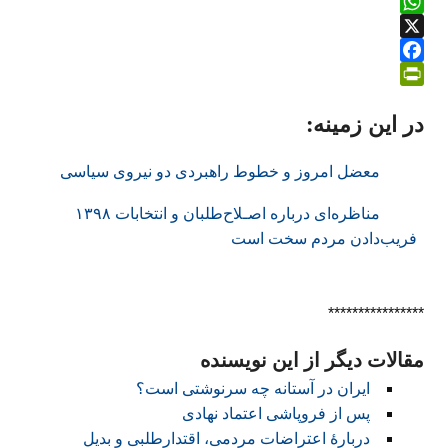
B
e
W
a
l
X
e
h
l
F
g
a
a
P
a
r
t
t
در این زمینه:
a
a
s
c
r
m
A
e
r
i
p
b
n
i
معضل امروز و خطوط راهبردی دو نیروی سیاسی
n
p
o
t
مناظره‌ای درباره اصـلاح‌طلبان و انتخابات ۱۳۹۸
F
o
فريب‌دادن مردم سخت است
k
r
i
e
****************
n
d
مقالات دیگر از این نویسنده
l
y
ایران در آستانه چه سرنوشتی است؟
پس از فروپاشی اعتماد نهادی
دربارهٔ اعتراضات مردمی، اقتدارطلبی و بدیل