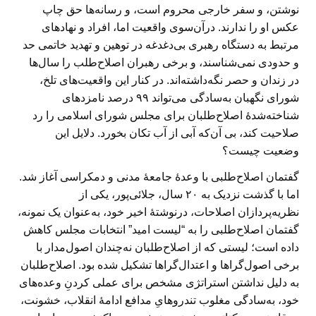
نوشتن، و سفر خارجی محروم است، و رسانه‌ها حق چاپ
عکس او را ندارند. درآن‌سوی واقعیت اما، افراد و نهادهای
مرتبط به دستگاه رهبری بی‌دغدغه در توهین و تهدید خاتمی حد
و حدودی نمی‌شناسند، و برخی رهبران اصلاح‌طلب را سال‌ها
در زندان و حصر نگه‌داشته‌اند. در کنار این واقعیت‌های تلخ،
شورای نگهبان به‌سادگی می‌تواند ۹۹ درصد نامزدهای
شناخته‌شدهٔ اصلاح‌طلبان برای مجلس شورای اسلامی را رد
صلاحیت کند، بی آن‌که آبی از آب تکان بخورد. دلایل این
وضعیت چیست؟
گفتمان اصلاح‌طلبی با وعدهٔ جامعهٔ مدنی و دمکراسی آغاز شد.
اما با گذشت نزدیک به ۲۰ سال، جلائی‌پور، یکی از
نظریه‌پردازان اصلاحات، درنوشتهٔ اخیر خود، به‌عنوان یک نمونه،
گفتمان اصلاح‌طلبی را به “لیست امید” انتخابات مجلس کاهش
داده است؛ لیستی که از اصلاح‌طلبان نه‌چندان اصول‌مدار با
برخی اصول‌گراها و اعتدال‌گراها تشکیل شده بود. اصلاح‌طلبان
به دلیل نداشتن استراتژی مشخص برای عملی کردنِ وعده‌های
خود، به‌سادگی مغلوب تندروهایِ مدافع ادامهٔ انقلاب، خشونت،