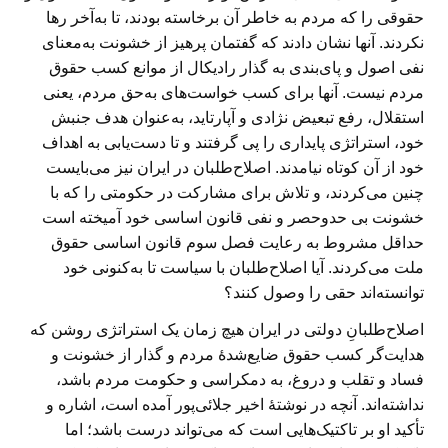
حقوقی را که مردم به خاطر آن برخاسته بودند، تا به‌آخر رها
نکردند. آنها نشان دادند که گفتمان پرهیز از خشونت به‌معنای
نفی اصول و پای‌بندی به گذار رادیکال از موانع کسب حقوق
مردم نیست. آنها برای کسب خواست‌های به‌حق مردم، یعنی
استقلال، رفع تبعیض نژادی و آپارتاید، به‌عنوان هدف جنبش
خود، استراتژی پایداری را پی گرفتند و تا دست‌یابی به اهداف
خود از آن کوتاه نیامدند. اصلاح‌طلبان در ایران نیز می‌بایست
چنین می‌کردند، و تلاش برای مشارکت در حکومتی را که با
خشونت بی حدوحصر و نفی قانون اساسی خود آمیخته است
حداقل مشروط به رعایت فصل سوم قانون اساسی حقوق
ملت می‌کردند. آیا اصلاح‌طلبان با سیاست تا به‌کنونی خود
توانسته‌اند حقی را وصول کنند؟
اصلاح‌طلبانِ دولتی در ایران هیچ زمان یک استراتژی روشن که
هدایت‌گر کسب حقوق ضایع‌شدهٔ مردم و گذار از خشونت و
فساد و تقلب و دروغ، به دمکراسی و حکومت مردم باشد،
نداشته‌اند. آنچه در نوشتهٔ اخیر جلائی‌پور آمده است، اشاره و
تأکید او بر تاکتیک‌هایی است که می‌تواند درست باشد؛ اما