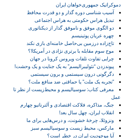
دموکراتیک جمهوری‌خواهان ایران
آسیب شناسی دوره گذار و دو قدرت محافظ
تبدیل هراس حکومتی به هراس اجتماعی
دو الگوی موفق و ناموفق گذار از دیکتاتوری
چهره عریان پوتینیسم
تاج‌زاده درزمین بی‌حاصل خامنه‌ای بازی نکند
موج سوم مقابله با برتری نژادی در آمریکا!؟
چرایی تفاوت تلفات ویروس کرونا در جهان
پیوندزدن “نئولیبرالیسم” به یک جنایت و یک وحشت!
دگرگونی درون سیستمی و برون سیستمی
‏”تجربه یک ملت” یا حماقتی ضد منافع ملت؟
معرفی کتاب: سوسیالیسم و محیط‌زیست از نظر تا
عمل
جنگ، مذاکره، فلاکت اقتصادی و آلترناتیو چهارم
انقلاب ایران، چهل سال بعد!
ونزوئلا، چرخۀ خشونت، و درس‌هایی برای ما
مارکس، محیط زیست و سوسیالیسم سبز
آیا موجودیت ایران در خطر است؟