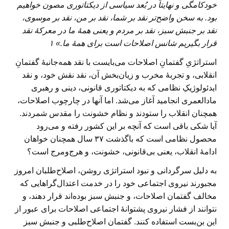
خودکامگی و نهایتاً در بُعد سیاسی از دیکتاتوری مصون خواهیم
بود. به سخن واضح‌تر نقد بر شما، نقد بر من، نقد بر موسوی،
نقد بر جنبش سبز، نقد بر مردم و یعنی همهٔ ما در معرکهٔ نقد
قرار بگیریم شانس اصلاحات است برای همهٔ ما.» ۱
استراتژیِ گفتمانِ اصلاحات می‌بایست با نقد همه‌جانبهٔ گفتمانِ
انقلابی، و تجربهٔ مخرب و زیان‌بخش آن، نقد نقش خود، و نقد
ایدئولوژیکِ نظامی که به دیکتاتوری قانونی، دینی و رهبری
مادالعمری انجامید آغاز می‌شد. اما آنها در چارچوب اصلاحات،
همچنان انقلاب را ستودند و نظام خشونت را مقدس شمردند.
آیا شکی باقی است که آنچه بر این کشور رفته و می‌رود
محصول نظامی است که باگذشت ۳۷ سال همچنان خواهان
ادامهٔ انقلاب، یعنی بی‌قانونی، خشونت، و هرج‌ومرج است؟
به دلیل سرگردانی و نبود استراتژی روشن، اصلاح‌طلبان امروز
مجبورند نیروی اجتماعی خود را در خدمت اعتدال‌گراهایی که
مخالف گفتمان اصلاحات، و جنبش سبز بوده‌اند قرار دهند، و
نتوانند از فشار نیروی پشتوانهٔ اجتماعی اصلاحات برای عبور از
این بن‌بست استفاده کنند. گفتمان اصلاح‌طلبی و جنبش سبز