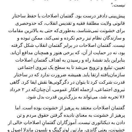
نیست.”
پیش‌بینی دادفر درست بود. گفتمان اصلاحات با حفظ ساختار
قانونی ولایت مطلقهٔ فقیه و تقدیس انقلاب، که حدوحصری
برای خشونت نمی‌شناسد، به‌طوری‌که حتی به بالاترین مقامات
و سازندگان نظام نیز رحم نکرده و نمی‌کند، ممکن نبوده و
نیست. گفتمان اصلاحات در برابر گفتمان انقلاب شکل گرفته
بود، نه در حمایت از آن، که برخی هنوز و همچنان مدافع آن‌اند.
بنابراین باید نقشهٔ راه و رسیدن به اهداف گفتمان اصلاحات
تعیین، تبلیغ و ترویج می‌شد تا به سطح یک نیروی اجتماعی
سازمان‌یافته ارتقا یابد. همیشه ضرورت ندارد که در ساختار
قدرت شرکت کرد تا بتوان در دگرگونی‌ها نقش ایفا کرد. گاهی
نیروی اجتماعی، ازجمله افکار عمومی، آن‌چنان‌که در ۲ خرداد
۷۶ تجربه شد، می‌تواند به بزرگ‌ترین قدرت بدل شود.
گفتمان اصلاحات معتقد به پرهیز از خشونت بوده است. اما
پرهیز از خشونت به معنای نادیده گرفتن حقوق مردم و تن
دادن به دیکتاتوری نیست. آموزگاران گفتمانِ اصلاحاتِ خالی از
خشونت، یعنی گاندی، مارتین لوترگینگ و نلسون ماندلا اصول و