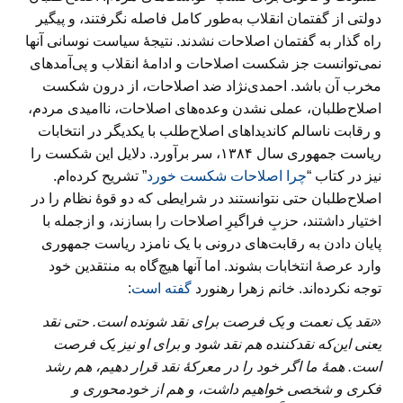
دولتی از گفتمان انقلاب به‌طور کامل فاصله نگرفتند، و پیگیر
راه گذار به گفتمان اصلاحات نشدند. نتیجهٔ سیاست نوسانی آنها
نمی‌توانست جز شکست اصلاحات و ادامهٔ انقلاب و پی‌آمدهای
مخرب آن باشد. احمدی‌نژاد ضد اصلاحات، از درون شکست
اصلاح‌طلبان، عملی نشدن وعده‌های اصلاحات، ناامیدی مردم،
و رقابت ناسالم کاندیداهای اصلاح‌طلب با یکدیگر در انتخابات
ریاست جمهوری سال ۱۳۸۴، سر برآورد. دلایل این شکست را
نیز در کتاب “
چرا اصلاحات شکست خورد
” تشریح کرده‌ام.
اصلاح‌طلبان حتی نتوانستند در شرایطی که دو قوهٔ نظام را در
اختیار داشتند، حزبِ فراگیرِ اصلاحات را بسازند، و ازجمله با
پایان دادن به رقابت‌های درونی با یک نامزد ریاست جمهوری
وارد عرصهٔ انتخابات بشوند. اما آنها هیچ‌گاه به منتقدین خود
توجه نکرده‌اند. خانم زهرا رهنورد
گفته است
:
«نقد یک نعمت و یک فرصت برای نقد شونده است. حتی نقد
یعنی این‌که نقدکننده هم نقد شود و برای او نیز یک فرصت
است. همهٔ ما اگر خود را در معرکهٔ نقد قرار دهیم، هم رشد
فکری و شخصی خواهیم داشت، و هم از خودمحوری و