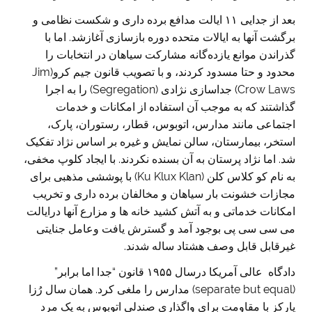
بعد از جدایی ۱۱ ایالت مدافع برده داری و شکست نظامی و
برگشت آنها به ایالات متحده دوره بازسازی آغازشد. اما با
گذراندن موانع یازده‌گانه مشارکت سیاهان در انتخابات را
محدود و حتا مسدود کردند، و با تصویب قانون جیم کرو(Jim
Crow Laws) جداسازی نژادی (Segregation) را به اجرا
گذاشتند که به موجب آن استفاده از امکانات و خدمات
اجتماعی مانند مدارس، اتوبوس، قطار، رستوران، پارک،
استخر، بیمارستان، سالن نمایش و غیره بر اساس نژاد تفکیک
شد. اما نژاد پرستان به آن بسنده نکردند. با ایجاد کلوپ مخفی،
به نام کو کلاس کلن (Ku Klux Klan) با پوششی مذهبی برای
مجازات خشونت بار سیاهان و مخالفان برده داری و تخریب
امکانات خدماتی و به آتش کشید خانه ها و مزارع آنها درایالت
می سی سی پی بوجود آمد و گسترش یافت وعامل جنایتی
غیرقابل قابل وصف هشتاد ساله شدند.
دادگاه عالی آمریکا درسال ۱۹۵۵ قانون “جدا اما برابر”
(separate but equal) مدارس را ملغی کرد. همان سال رُزا
پارکز با مقاومت برای واگذاری صندلی اتوبوس به یک مرد