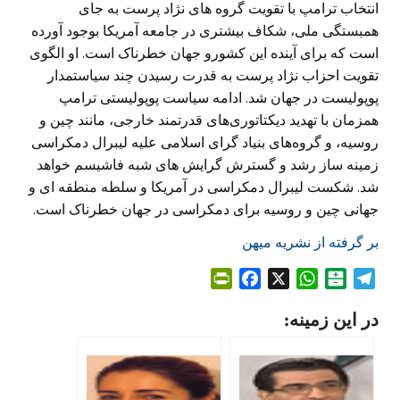
انتخاب ترامپ با تقویت گروه های نژاد پرست به جای
همبستگی ملی، شکاف بیشتری در جامعه آمریکا بوجود آورده
است که برای آینده این کشورو جهان خطرناک است. او الگوی
تقویت احزاب نژاد پرست به قدرت رسیدن چند سیاستمدار
پوپولیست در جهان شد. ادامه سیاست پوپولیستی ترامپ
همزمان با تهدید دیکتاتوری‌های قدرتمند خارجی، مانند چین و
روسیه، و گروه‌های بنیاد گرای اسلامی علیه لیبرال دمکراسی
زمینه ساز رشد و گسترش گرایش های شبه فاشیسم خواهد
شد. شکست لیبرال دمکراسی در آمریکا و سلطه منطقه ای و
جهانی چین و روسیه برای دمکراسی در جهان خطرناک است.
بر گرفته از نشریه میهن
P
F
X
W
B
T
r
a
h
a
e
در این زمینه:
i
c
a
l
l
n
e
t
a
e
t
b
s
t
g
F
o
A
a
r