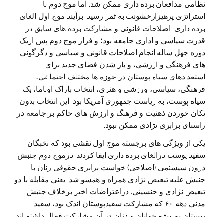
نظامی مدافعان برده داری ممکن شد. اما موج دوم با
استراتژی پرهیزازخشونت به ثمر رسید. برآیند موج اول الغای
برده داری اصلاحات قانونی و مشارکت برده های سابق در
قدرت سیاسی و اداری جامعه بود؛ و فراز موج دوم پس ازیک
دوره چهل ساله انجام اصلاحات قانونی و سیاسی و دگرگونی
های فرهنگی و ارزشی، و باز شدن فضای جدید برای
استعدادهای سیاه پوستان در حوزه ها مختلف اجتماعی،
فرهنگی، سیاسی، ورزشی و هنری، انتخاب باراک اوباما، یک
سیاه پوست، به ریاست جمهوری آمریکا بود. این انتخاب بدون
تکان خوردن ذهنیت و فرهنگ و ارزش های حاکم بر جامعه در
راستای برابری نژادی ممکن نبود.
یکی از ویژگی های برجسته موج اول نقشی بود که نخبگان
سفید پوست درالغای برده داری ایفا کردند. درموج دوم جنبش
درون سیستمی (اصلاحی) خواست برابری حقوقی زنان با
جنبش علیه تبعیض نژادی همراه و همسو شد. یعنی مقابله با دو
تبعیض نژادی و جنسیتی. دراعتراضات اخیر برخلاف جنبش
مدنی دهه ۶۰ که مشارکت سفیدپوستان اندک بود، سفید
پوستان به ویژه جوانان و زنان در آن مشارکت فعال داشته اند.