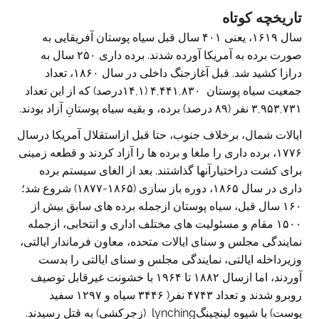
تاریخچه کوتاه
سال ۱۶۱۹، یعنی ۴۰۱ سال قبل سیاه پوستان آفریقایی به
صورت برده به آمریکا آورده شدند. برده داری ۲۵۰ سال به
درازا کشید شد. قبل آغازجنگ داخلی در سال ۱۸۶۰، تعداد
جمعیت سیاه پوستان ۴,۴۴۱,۸۳۰ (۱۴,۱درصد) که از این تعداد
۳,۹۵۳,۷۳۱ نفر (۸۹ درصد) برده، و بقیه سیاه پوستانِ آزاد بودند.
ایالات شمال، برخلاف جنوب، حتا قبل ازاستقلال آمریکا درسال
۱۷۷۶، برده داری را ملغا و برده ها را آزاد کردند و قطعه زمینی
برای کشت دراختیارآنها گذاشتند. بعد از الغای سیستم برده
داری در سال ۱۸۶۵، دوره باز سازی (۱۸۶۵-۱۸۷۷) شروع شد؛
۱۶۰ سال قبل، سیاه پوستان ازجمله برده های سابق بیش از
۱۵۰۰ مقام و مسئولیت های مختلف اداری و انتخابی، ازجمله
نمایندگی مجلس و سنای ایالات متحده، معاون فرماندار ایالتی،
وزیرداخله ایالتی، نمایندگی مجلس و سنای ایالتی را بدست
آوردند، اما ازسال ۱۸۸۲ تا ۱۹۶۴ با خشونت غیرقابل توصیف
روبرو شدند و تعداد ۴۷۴۳ نفر( ۳۴۴۶ سیاه و ۱۲۹۷ سفید
پوست) با شیوه لینچینگlynching (زجرکشی) به قتل رسیدند.