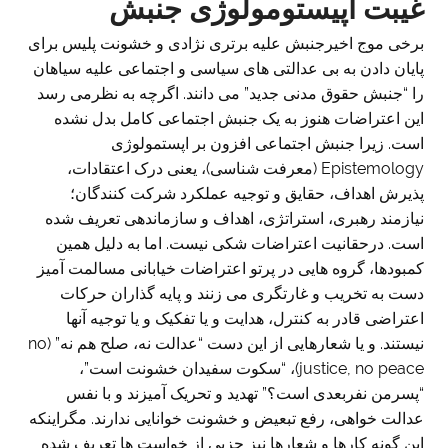
غیبت اپیستومولوژی جنبش
برخی موج اخیرجنبش علیه برتری نژادی و خشونت پلیس برای
پایان دادن به بی عدالتی های سیاسی و اجتماعی علیه سیاهان
را “جنبش حقوق مدنی جدید” می دانند. اگرچه به نظرمی رسد
این اعتراضات هنوز به یک جنبش اجتماعی کامل بدل نشده
است. زیرا جنبش اجتماعی افزون بر اپستمولوژی
Epistemology (معرفت شناسی)، یعنی درک اعتقادات،
پذیرش اهداف، حقایق و توجیه عملکرد شرکت کنندگان؛
نیازمند رهبری، استراتژی، اهداف و سازماندهی تعریف شده
است. درحقانیت اعتراضات شکی نیست. اما به دلیل همین
کمبودها، گروه هایی در پرتو اعتراضات خیابانی مسالمت آمیز
دست به تخریب و غارتگری می زنند و پایه گذاران حرکات
اعتراضی قادر به کنترل، هدایت و یا تفکیک و یا توجیه آنها
نیستند. و یا شعارهایی از این دست “عدالت نه، صلح هم نه” (no
justice, no peace)، “سکوت سفیدان خشونت است”،
“پسرمن نفربعدی است؟” تهدید و تحریک آمیزند و با نفس
عدالت خواهی، رفع تبعیض و خشونت خوانایی ندارند. مگراینکه
این گونه کارها و شعارها نیز جزیی از خواست ها تعریف شده