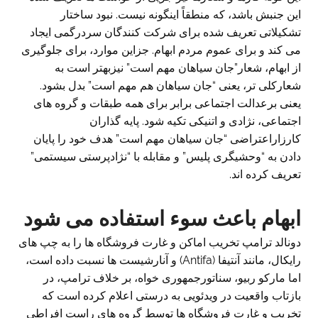
این جنبش باشد، که منطقاً اینگونه نیست. نبود ساختار
تشکیلاتی تعریف شده برای شرکت کنندگان سردرگمی ایجاد
می کند و برای عموم مردم ابهام. جزاین موارد، برای جلوگیری
از ابهام، شعار”جان سیاهان مهم است” نیزبهتر است به
شعارکلی تر، یعنی “جان سیاهان هم مهم است” بدل بشود.
یعنی برعدالت اجتماعی برابر برای همه طبقات و گروه های
اجتماعی، نژادی و اتنیکی تکیه شود. پایه گذاران
کارزاراعتراضی “جان سیاهان مهم است” هدف خود را پایان
دادن به “وحشیگری پلیس” و مقابله با “نژادپرستی سیستمی”
تعریف کرده اند.
ابهام باعث سوء استفاده می شود
دونالد ترامپ تخریب اماکن و غارت فروشگاه ها را به چپ های
رایکال، مانند آنتیفا (Antifa) و آنارشیست ها نسبت داده است،
اما مارکو ربیو، سناتورجمهوری خواه، بر خلاف ترامپ، در
بازتاب واقعیت در ویدئویی به درستی اعلام کرده است که
تخریب و غارت فروشگاه ها توسط گروه های راست افراطی