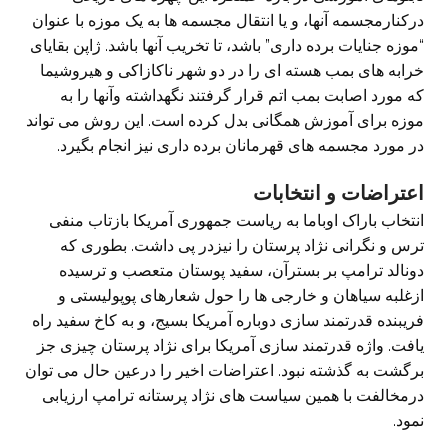
درکنارمجسمه آنها، و یا انتقال مجسمه ها به یک موزه با عنوان
“موزه جنایات برده داری” باشد، تا تخریب آنها باشد. ژاپن بقایای
خرابه های بمب هسته ای را در دو شهر ناکازاکی و هیروشیما
که مورد اصابت بمب اتم قرار گرفتند نگهداشته وآنها را به
موزه برای آموزش همگانی بدل کرده است. این روش می تواند
در مورد مجسمه های قهرمانان برده داری نیز انجام بگیرد.
اعتراضات و انتخابات
انتخاب باراک اوباما به ریاست جمهوری آمریکا بازتاب منفی
ترس و نگرانی نژاد پرستان را نیزدر پی داشت. بطوری که
دونالد ترامپ بر بسترآن، سفید پوستان متعصب و ترسیده
ازغلبه سیاهان و خارجی ها را حول شعارهای پوپولیستی و
فریبنده قدرتمند سازی دوباره آمریکا بسیج، و به کاخ سفید راه
یافت. واژه قدرتمند سازی آمریکا برای نژاد پرستان چیزی جز
برگشت به گذشته نبود. اعتراضات اخیر را درعین حال می توان
درمخالفت با همین سیاست های نژاد پرستانه ترامپ ارزیابی
نمود.