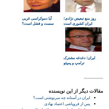
r
o
p
r
a
i
k
p
i
m
e
n
روز منع تبعیض نژادی؛
آیا دموکراسی غربی
n
ایران کشوری است
سست و فشل است؟
d
مولتی اتنیک نه کثیرالمله
l
y
ایران؛ دغدغه مشترک
ترامپ و پمپئو
****************
مقالات دیگر از این نویسنده
ایران در آستانه چه سرنوشتی است؟
پس از فروپاشی اعتماد نهادی