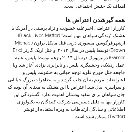
اهداف یک جنبش اجتماعی است.
همه گیرشدن اعتراض ها
کارزار اعتراضی اخیرعلیه خشونت و نژاد پرستی در آمریکا با
هشتک “زندگی سیاهان مهم است” (Black Lives Matter)
ازشهرفرگوسن میسوری درپی قتل مایکل براون (Michael
Brown) توسط پلیس در سال ۲۰۱۳ و قتل اریک گارنر (Eric
Garner) درنیویورک درسال ۲۰۱۴ بازهم توسط پلیس، علیه
عمل رذیلانه، وحشیگری پلیس، و نابرابری نژادی آغاز شد وبا
فاجعه قتل جورج فلوید توجه جهانی به خشونت پلیس و
اعتراضات مردم به آن جلب گردید و به تظاهرات بزرگ خیابانی
و سراسری بدل شد. اعتراض با این هشتک به معنای آن بوده که
جان سیاهان برای سفید پوستان اهمیت ندارد. گستردگی این
کارزار تنها به دلیل دسترسی شرکت کنندگان به تکنولوژی
اطلاعاتی و سادگی ارتباطات به ویژه استفاده از توییتر
(Twitter) ممکن شده است.