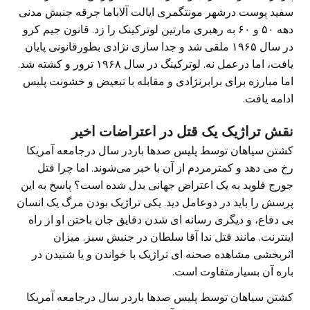
سفید پوست درشهر مونتگمری ایالت آلاباما جرقه جنبش مدنی
دهه ۵۰ و ۶۰ به رهبری مارتین لوترکینک را زد. قانون جیم کرو
در سال ۱۹۶۵ ملقی شد و جدا سازی نژادی بطورقانونی پایان
یافت، اما درعمل نه. لوترکینگ در سال ۱۹۶۸ ترور و کشته شد.
اما مبارزه برای برابرنژادی و مقابله با تبعیض و خشونت پلیس
ادامه یافت.
نقش تراژیک یک قتل در اعتراضات اخیر
کشتن سیاهان توسط پلیس صدها باردر سال درجامعه آمریکا
رخ می دهد و کمترمردم از آن با خبر می‌شوند. اما چرا قتل
جورج فلوید به یک اعتراض جهانی بدل شده است؟ پاسخ به این
پرسش را باید در دوعامل دید. یکی تراژیک بودن مرگ یک انسان
بی دفاع، و دیگری رسانه ای شدن دقایق جان باختن او از راه
اینترنت. مانند قتل ندا آقا سلطان در جنبش سبز. میزان
اثربخشی مشاهده صحنه ای تراژیک با خواندن و یا شنیدن در
باره آن بسیارمتفاوت است.
کشتن سیاهان توسط پلیس صدها باردر سال درجامعه آمریکا