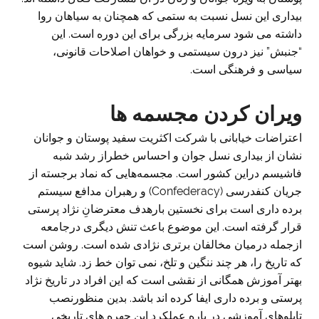
بیداری این نسل نسبت به ستمی که همچنان به سیاهان روا
داشته می شود سرمایه بزرگی برای این دوره است. این
“جنبش” نیز درون سیستمی و خواهان اصلاحات قانونی،
سیاسی و فرهنگی است.
ویران کردن مجسمه ها
اعتراضات خیابانی با شرکت اکثریت سفید پوستان و جوانان
نشان از بیداری نسل جوان و احساس خطراز رشد شبه
فاشیسم دراین کشور است. مجسمه‌هایی که نماد برجسته از
جریان کنفدرسی (Confederacy) و رهبران مدافع سیستم
برده داری است برای نخستین بارهدف معترضانِ نژاد پرستی
قرار گرفته است. این موضوع باعث تنش دیگری درجامعه
ازجمله درمیان مخالفان برتری نژادی شده است. روشن است
که تاریخ را، هر چند ننگین و تلخ، نمی توان خط زد. شاید شیوه
بهتر آموزش همگانی از نقشی است که این افراد در تاریخ نژاد
پرستی و برده داری ایفا کرده اند باشد. بدین منظورنصب
تابلوهای آموزشی در باره عملکرد این چهره های تاریخی