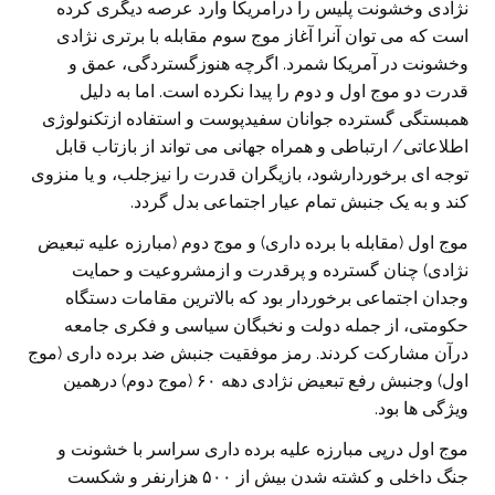
نژادی وخشونت پلیس را درآمریکا وارد عرصه دیگری کرده
است که می توان آنرا آغاز موج سوم مقابله با برتری نژادی
وخشونت در آمریکا شمرد. اگرچه هنوزگستردگی، عمق و
قدرت دو موج اول و دوم را پیدا نکرده است. اما به دلیل
همبستگی گسترده جوانان سفیدپوست و استفاده ازتکنولوژی
اطلاعاتی/ ارتباطی و همراه جهانی می تواند از بازتاب قابل
توجه ای برخوردارشود، بازیگران قدرت را نیزجلب، و یا منزوی
کند و به یک جنبش تمام عیار اجتماعی بدل گردد.
موج اول (مقابله با برده داری) و موج دوم (مبارزه علیه تبعیض
نژادی) چنان گسترده و پرقدرت و ازمشروعیت و حمایت
وجدان اجتماعی برخوردار بود که بالاترین مقامات دستگاه
حکومتی، از جمله دولت و نخبگان سیاسی و فکری جامعه
درآن مشارکت کردند. رمز موفقیت جنبش ضد برده داری (موج
اول) وجنبش رفع تبعیض نژادی دهه ۶۰ (موج دوم) درهمین
ویژگی ها بود.
موج اول درپی مبارزه علیه برده داری سراسر با خشونت و
جنگ داخلی و کشته شدن بیش از ۵۰۰ هزارنفر و شکست