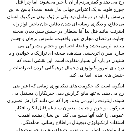
رخ می دهد و کمترمردم از آن با خبر می‌شوند. اما چرا قتل
جورج فلوید به یک اعتراض جهانی بدل شده است؟ پاسخ به این
پرسش را باید در دوعامل دید. یکی تراژیک بودن مرگ یک انسان
بی دفاع، و دیگری رسانه ای شدن دقایق جان باختن اواز راه
اینترنت. مانند قتل ندا آقا سلطان در جنبش سبز. دیدن صحنه
جنایت درفضای مجازی عین واقعیت، ملموس برجان و جسم
بیننده اثرمی بخشد و فضا، احساس و خشم مشترکی می
سازد. میزان اثربخشی مشاهده صحنه ای تراژیک با خواندن و یا
شنیدن در باره آن بسیارمتفاوت است. این نقشی است که
دردنیای امروزتکنولوژی دیجیتال درهمگانی کردن اعتراضات و
جنبش های مدنی ایفا می کند.
اینگونه است که حکومت های دیکتاتوری زمانی که اعتراضی
رخ می دهد، نه تنها مانع گزارش دهی خبرنگاران مستقل می
شوند، اینترنت را نیزمی بندند. چرا که می دانند گزارش تصویری
سرکوب، و جرم و جنایت، بعنوان سند غیرقابل انکار، افکار
عمومی را علیه آنها بسیج می کند. این نشان دهنده اهمیت
استفاده ازتکنولوژی دیجیتال دراطلاع رسانی، همآهنگی،
سازماندهی، اصلی ترین ضرورت های پیشبرد خواست ها و