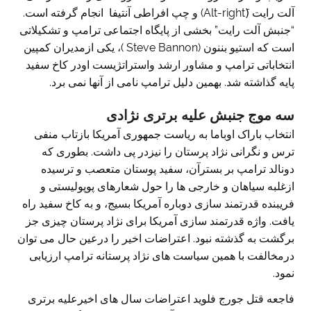
آلت رایت (َAlt-right) و چپ افراطی آنتیفا انجام گرفته است.
“جنبش آلت رایت” بخشی از پایگاه اجتماعی ترامپ و تشکیلاتی
است که استیو بننون (Steve Bannon )، یکی ازمدیران کمپین
انتخاباتی ترامپ و مشاور ارشد واستراتژیست اودر کاخ سفید
پایه گذاشته شد. بهمین دلیل ترامپ نامی از آنها نمی برد.
سه موج جنبش علیه برتری نژادی
انتخاب باراک اوباما به ریاست جمهوری آمریکا بازتاب منفی
ترس و نگرانی نژاد پرستان را نیزدر پی داشت. بطوری که
دونالد ترامپ بر بسترآن، سفید پوستان متعصب و ترسیده
ازغلبه سیاهان و خارجی ها را حول شعارهای پوپولیستی و
فریبنده قدرتمند سازی دوباره آمریکا بسیج، و به کاخ سفید راه
یافت. واژه قدرتمند سازی آمریکا برای نژاد پرستان چیزی جز
برگشت به گذشته نبود. اعتراضات اخیر را درعین حال می توان
درمخالفت با همین سیاست های نژاد پرستانه ترامپ ارزیابی
نمود.
فاجعه قتل جورج فلوید اعتراضات سال های اخیرعلیه برتری