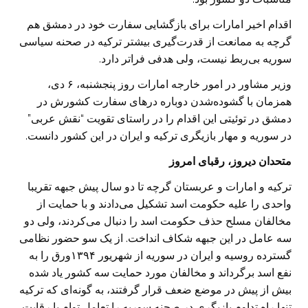
اقدام اخیر امارات برای بازگشایی سفارت خود در دمشق هم
گرچه به ممانعت از قدرت‌گیری بیشتر ترکیه در صحنه سیاسی
سوریه بی‌ربط نیست، ولی هدفی فراتر دارد.
وزیر مشاور در امور خارجه امارات روز پنجشنبه، ۶ دی،
همزمان با گشوده‌شدن دوباره درهای سفارت کشورش در
دمشق در توئیتی این اقدام را در راستای تقویت “نقش عربی”
در سوریه و مهار بازیگری ترکیه و ایران در این کشور دانست.
متحدان دیروز، رقبای امروز
ترکیه و امارات و عربستان گرچه تا دو سال پیش جبهه تقریبا
واحدی را علیه حکومت اسد تشکیل می‌دادند و با حمایت از
مخالفان مسلح حذف حکومت اسد را دنبال می‌کردند، ولی دو
سه عامل در این جبهه شکاف انداخت. از یک سو حضور نظامی
گسترده روسیه و ایران در سوریه از شهریور ۱۳۹۴ورق را به
نفع اسد برگرداند و مخالفان مورد حمایت سه کشور یاد شده
بیش از پیش در موضع ضعف قرار گرفتند، به گونه‌ای که ترکیه
تنها راه تداوم بازیگری در صحنه سوریه را تعامل توام با رقابت