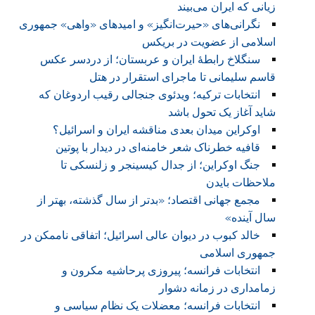
زیانی که ایران می‌بیند
نگرانی‌های «حیرت‌انگیز» و امیدهای «واهی» جمهوری
اسلامی از عضویت در بریکس
سنگلاخ رابطهٔ ایران و عربستان؛ از دردسر عکس
قاسم سلیمانی تا ماجرای استقرار در هتل
انتخابات ترکیه؛ ویدئوی جنجالی رقیب اردوغان که
شاید آغاز یک تحول باشد
اوکراین میدان بعدی مناقشه ایران و اسرائیل؟
قافیه خطرناک شعر خامنه‌ای در دیدار با پوتین
جنگ اوکراین؛ از جدال کیسینجر و زلنسکی تا
ملاحظات بایدن
مجمع جهانی اقتصاد؛ «بدتر از سال‌ گذشته، بهتر از
سال آینده»
خالد کبوب در دیوان عالی اسرائیل؛ اتفاقی ناممکن در
جمهوری اسلامی
انتخابات فرانسه؛ پیروزی پرحاشیه مکرون و
زمامداری در زمانه دشوار
انتخابات فرانسه؛ معضلات یک نظام سیاسی و