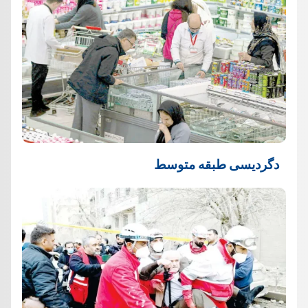
دگردیسی طبقه متوسط