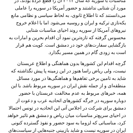
مناسبات با سوریه که سال ۲۰۱۲ آن را قطع کرده بودند، در
مورد آن شتابی نداشتند و حضور آمریکا در سوریه را عاملی
می‌دانستند که تا اطلاع ثانوی، به لحاظ سیاسی و نظامی مانع
یکه‌تازی ترکیه و ایران و روسیه می‌شود. اما با اعلام خروج
نیروهای آمریکا از سوریه روند احیای مناسبات شتابی
محسوس گرفته که تازه‌ترین نمود آن اقدام بحرین و امارات به
بازگشایی سفارت‌های خود در دمشق است. کویت هم قرار
است به زودی گام در همین مسیر بگذارد.
گرچه اقدام این کشورها بدون هماهنگی و اطلاع عربستان
نیست، ولی ریاض راسا هنوز در این زمینه پا پیش نگذاشته که
شاید به تامین برخی تفاهم‌ها و هماهنگی‌ها در مورد مسائل
منطقه‌ای و از جمله نقش ایران در سوریه مربوط باشد. با این
همه، خبرهای مربوط به عدم مخالفت عربستان با حضور
دوباره سوریه در جرگه کشورهای اتحادیه عرب و دعوت از
دمشق برای شرکت در اجلاس آتی این اتحادیه در تونس احتمالا
در احیای سریع‌تر مناسبات میان ریاض و دمشق هم تاثیر خواهد
کرد، مناسباتی که لزوما به سود حضور و نفوذ گسترده کنونی
ایران در سوریه نیست و شاید بازبینی جنبه‌هایی از سیاست‌های