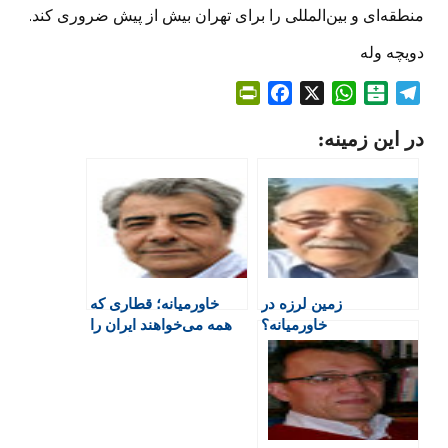
منطقه‌ای و بین‌المللی را برای تهران بیش از پیش ضروری کند.
دویچه وله
P
F
X
W
B
T
r
a
h
a
e
در این زمینه:
i
c
a
l
l
n
e
t
a
e
t
b
s
t
g
F
o
A
a
r
r
o
p
r
a
i
k
p
i
m
e
n
زمین لرزه در
خاورمیانه؛ قطاری که
n
خاورمیانه؟
همه می‌خواهند ایران را
d
جا بگذارند
l
y