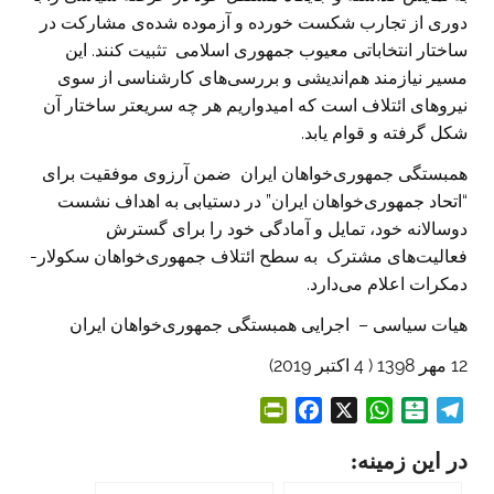
دوری از تجارب شکست خورده و آزموده شده‌ی مشارکت در
ساختار انتخاباتی معیوب جمهوری اسلامی تثبیت کنند. این
مسیر نیازمند هم‌اندیشی و بررسی‌های کارشناسی از سوی
نیروهای ائتلاف است که امیدواریم هر چه سریعتر ساختار آن
شکل گرفته و قوام یابد.
همبستگی جمهوری‌خواهان ایران ضمن آرزوی موفقیت برای
“اتحاد جمهوری‌خواهان ایران” در دستیابی به اهداف نشست
دوسالانه خود، تمایل و آمادگی خود را برای گسترش
فعالیت‌های مشترک به سطح ائتلاف جمهوری‌خواهان سکولار-
دمکرات اعلام می‌دارد.
هیات سیاسی – اجرایی همبستگی جمهوری‌خواهان ایران
12 مهر 1398 ( 4 اکتبر 2019)
P
F
X
W
B
T
r
a
h
a
e
در این زمینه:
i
c
a
l
l
n
e
t
a
e