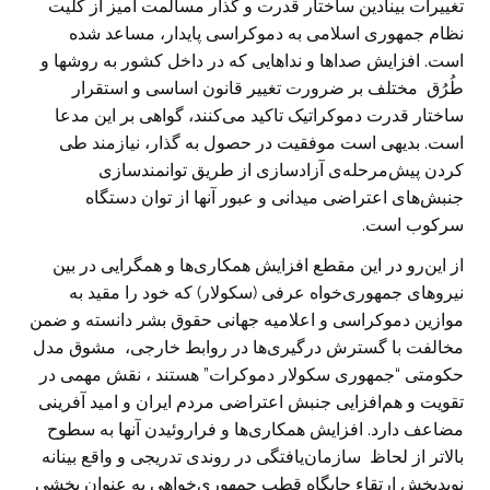
تغییرات بینادین ساختار قدرت و گذار مسالمت آمیز از کلیت
نظام جمهوری اسلامی به دموکراسی پایدار، مساعد شده
است. افزایش صداها و نداهایی که در داخل کشور به روشها و
طُرُق مختلف بر ضرورت تغییر قانون اساسی و استقرار
ساختار قدرت دموکراتیک تاکید می‌کنند، گواهی بر این مدعا
است. بدیهی است موفقیت در حصول به گذار، نیازمند طی
کردن پیش‌مرحله‌ی آزادسازی از طریق توانمند‌سازی
جنبش‌های اعتراضی میدانی و عبور آنها از توان دستگاه
سرکوب است.
از این‌رو در این مقطع افزایش همکاری‌ها و همگرایی در بین
نیروهای جمهوری‌خواه عرفی (سکولار) که خود را مقید به
موازین دموکراسی و اعلامیه جهانی حقوق بشر دانسته و ضمن
مخالفت با گسترش درگیری‌ها در روابط خارجی، مشوق مدل
حکومتی “جمهوری سکولار دموکرات” هستند ، نقش مهمی در
تقویت و هم‌افزایی جنبش اعتراضی مردم ایران و امید آفرینی
مضاعف دارد. افزایش همکاری‌ها و فراروئیدن آنها به سطوح
بالاتر از لحاظ سازمان‌یافتگی در روندی تدریجی و واقع بینانه
نوید‌بخش ارتقاء جایگاه قطب جمهوری‌خواهی به عنوان بخشی