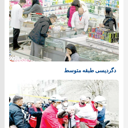
دگردیسی طبقه متوسط