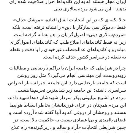
ایران مجاز هستند که به این کاندیداها احراز صلاحیت شده رای
بدهند – این می‌شود مردم‌سالاری دینی.
حالا نکته‌ای که در این انتخابات اتفاق افتاده، «موشک حذف»
فقط «دموکراسی سازگار با دین» را نشانه نرفته است، بلکه
«مردم‌سالاری دینی» اصول‌گرایان را هم نشانه گرفته است.
زیرا نه فقط کاندیداهای اصلاح‌طلب که کاندیداهای اصول‌گرای
میانه‌رو و کاندیداهای عدالت‌طلب غیرخودی را با دقت و نقطه
به نقطه در سراسر کشور حذف کرده است.
چرا در شرایطی که جامعه ایران با تراکم نارضایتی و مطالبات
روبه‌روست، این مهندسی انجام می‌گیرد؟ مثل روز روشن
است که جامعه نارضایتی دارد: این جامعه اخیرا سه‌بار اعتراض
سراسری داشته؛ این جامعه زیر شدیدترین تحریم‌ها هست،
مردم در تشییع میلیونی پیکر سردار شهیدشان ده‌ها شهید دادند،
این مردم همچنان در عزای فرزندانشان بخاطر اسقاط هواپیما
هستند و روحشان از دروغی که به آنها گفته شده آزرده است و
فضای ناامیدی و بی‌اعتمادی نسبت به حاکمیت بالا است، در
چنین شرایطی انتخابات «آزاد و سالم و دربرگیرنده» راه علاج