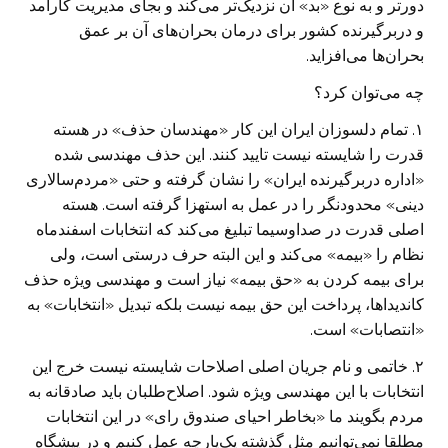
دورتر و به نوع «بد» آن نزدیک‌تر می‌کند و بجای مدیریت کارآمد
و دربرگیرنده کشور برای درمان بحران‌های آن بر عمق
بحران‌ها می‌افزاید.
چه می‌توان کرد؟
۱. تمام دلسوزان ایران این کار «مهندسان حذف» در هسته
قدرت را شایسته نیست تایید کنند. این حذف مهندسی شده
«اداره دربرگیرنده ایران» را نشان گرفته و حتی «مردم‌سالاری
دینی» محدودنگر را در عمل به استهزا گرفته است. هسته
اصلی قدرت در صداوسیما تبلیغ می‌کند که انتخابات اسفندماه
نظام را «بیمه» می‌کند و این البته حرف درستی است، ولی
برای بیمه کردن به «حق بیمه» نیاز است و مهندسی ویژه حذف
کاندیداها، پرداخت این حق بیمه نیست بلکه تبدیل «انتخابات» به
«انتصابات» است.
۲. خاتمی و نام جریان اصلی اصلاحات شایسته نیست خرج این
انتخابات با این مهندسی ویژه شود. اصلاح‌طلبان باید صادقانه به
مردم بگویند ما «بخاطر احیای صندوق رای» در این انتخابات
مطلقا نمی‌توانیم مثل گذشته یک‌پارچه عمل کنیم و در پیشگاه