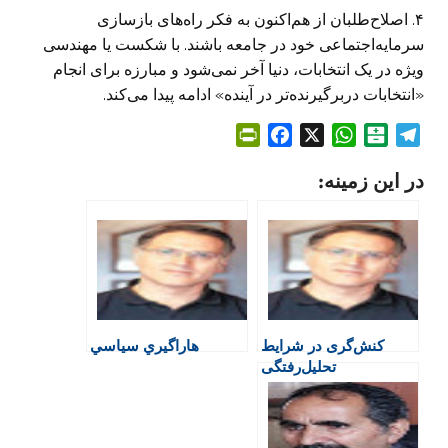
۴. اصلاح‌طلبان از هم‌اکنون به فکر راه‌های بازسازی
سرمایه‌اجتماعی خود در جامعه باشند. با شکست یا مهندسی
ویژه در یک انتخابات، دنیا آخر نمی‌شود و مبارزه برای انجام
«انتخابات دربرگیرنده‌تر در آینده» ادامه پیدا می‌کند.
P
F
X
W
B
T
r
a
h
a
e
در این زمینه:
i
c
a
l
l
n
e
t
a
e
t
b
s
t
g
F
o
A
a
r
r
o
p
r
a
i
k
p
i
m
e
n
کنش‌گری در شرایط
هاراگيري سياسي
n
تحلیل‌رفتگی
d
l
y