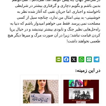
بدبین باشم و بگویم دچاری و گرفتاری بیشتر در شرایطی
ناخواسته و اجباری. اما جریانِ نفیی که آغاز شده نظر به
خوشبینی- بد بینی امثال من ندارد، چنانچه سیل از کسی
مصلحت نمی پرسد. فقط می خواهم امیدوار باشم که دنیا به
راه‌حل‌هایی نظیر جنگ و نابودی بیشتر نیندیشد و در خیال برپا
کردن قیامت نباشد؛ زیرا در آن صورت مرگ و میرها دیگر هیچ
طعمی نخواهند داشت!
P
F
X
W
B
T
r
a
h
a
e
در این زمینه:
i
c
a
l
l
n
e
t
a
e
t
b
s
t
g
F
o
A
a
r
r
o
p
r
a
i
k
p
i
m
e
n