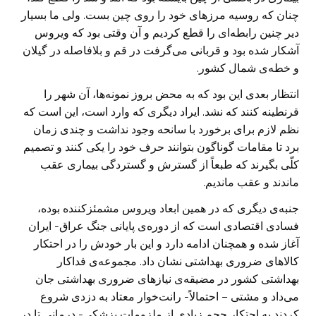
چنان که روسیه مرزهای خود را روی چین بست. ولی ما بسیار
دیر چنین رابطه‌ای را قطع کردیم و آن وقتی بود که ویروس
آشکار شده بود و قربانی می‌گرفت در قم و بلافاصله در گیلان
و خطه‌ی شمال کشور.
انتظار بعدی این بود که به محض بروز نمونه‌ها، آن شهر را
قرنطینه کنند که نشد. ایراد دیگری که وارد است، این است که
نظم لازم برای برخورد با سانحه وجود نداشت و چندی زمان
برد تا مقامات گوناگون بتوانند حرف خود را یکی کنند و تصمیم
کلّی بگیرند که طبعاً از گسترش و گستردگی بیماری عقب
ماندند و عقب ماندیم.
جنبه‌ی دیگری که در همین ابعاد ویروس مشمئزکننده بوده،
فسادی اقتصادی است که از دوره‌ی پایانی جنگ عراق- ایران
آغاز شده و همچنان ادامه دارد و این بار خودش را در احتکار
کالاهای ضروری بهداشتی نشان داد. مجموعه‌ی فداکار
بهداشتی کشور در مضیقه‌ی نیازهای ضروری بهداشتی جان
می‌داد و مشتی – احتمالاً- رانت‌خوار معتاد به دزدی شروع
کردند به احتکار حجم زیادی از ملزومات پزشکی- درمانی تا در