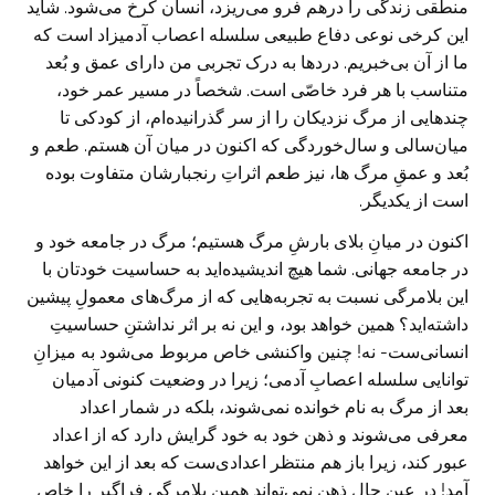
منطقی زندگی را درهم فرو می‌ریزد، انسان کرخ می‌شود. شاید
این کرخی نوعی دفاع طبیعی سلسله اعصاب آدمیزاد است که
ما از آن بی‌خبریم. دردها به درک تجربی من دارای عمق و بُعد
متناسب با هر فرد خاصّی است. شخصاً در مسیر عمر خود،
چندهایی از مرگ نزدیکان را از سر گذرانیده‌ام، از کودکی تا
میان‌سالی و سال‌خوردگی که اکنون در میان آن هستم. طعم و
بُعد و عمقِ مرگ ها، نیز طعم اثراتِ رنجبارشان متفاوت بوده
است از یکدیگر.
اکنون در میانِ بلای بارشِ مرگ هستیم؛ مرگ در جامعه خود و
در جامعه جهانی. شما هیچ اندیشیده‌اید به حساسیت خودتان با
این بلامرگی نسبت به تجربه‌هایی که از مرگ‌های معمولِ پیشین
داشته‌اید؟ همین خواهد بود، و این نه بر اثر نداشتنِ حساسیتِ
انسانی‌ست- نه! چنین واکنشی خاص مربوط می‌شود به میزانِ
توانایی سلسله اعصابِ آدمی؛ زیرا در وضعیت کنونی آدمیان
بعد از مرگ به نام خوانده نمی‌شوند، بلکه در شمار اعداد
معرفی می‌شوند و ذهن خود به خود گرایش دارد که از اعداد
عبور کند، زیرا باز هم منتظر اعدادی‌ست که بعد از این خواهد
آمد! در عین حال ذهن نمی‌تواند همین بلامرگی فراگیر را خاص