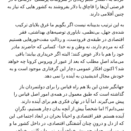
فرصتی آن‌ها را قاچاق با دلار بفروشند به کشور هایی که نیاز به
چنین أقلامی دارند.
به این ترتیب بدبینانه نیست اگر بگویم ما غرق بلایای ترکیب
شده‌ی جهل، بی‌نظمی، ناباوری توصیه‌های بهداشتی، فقر
اقتصادی در طبقه‌ی فرودست‌، و رذالتِ مفت‌خورهایی هستیم
که نه مردم دارند، نه وطن و نه خدا- کسانی که حاضرند مادر
خود را هم با دلار عوض کنند؛ البته اگر خریداری بیابند! باقی
می‌ماند اصلِ مطلب که بعد از عبور از ویروس کرونا چه خواهد
شد؟ اکنون افکار عمومی دچار این گرفتاری موجود است و به
خودش مجال اندیشیدن به آینده را نمی دهد.
جهانگیر شدنِ این بلا هم راه قیاس را برای دولتمردان باز
گذاشته است که طبق معمول در همه‌ی امور اصل قیاس را
پیش می‌گیرند. اما آیا در نهان فکری هم برای آینده دارند.
نمی‌دانم؟! اما شخصاً بیش از آنچه بدان دچار هستیم، نگرانِ
آینده هستم. فقر اقتصادی و احیاناً بحران در ابعاد اجتماعی. این
که از دل و درونِ چنان آشفتگی اقتصادی، در داخل کشور ما و
در سراسرِ جهان چه پیش خواهد آمد، نمی‌دانم؟! نمی‌خواهم