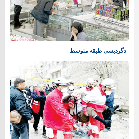
دگردیسی طبقه متوسط