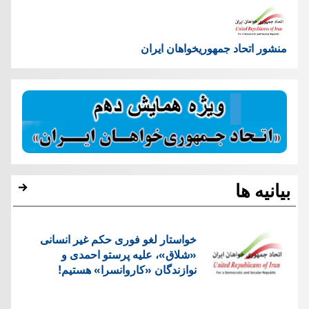
منشور اتحاد جمهوریخواهان ایران
بیانیه ها
خواستار لغو فوری حکم غیر انسانی
«شلاق»، علیه پرستو احمدی و
نوازندگان «کاروانسرا» هستیم!