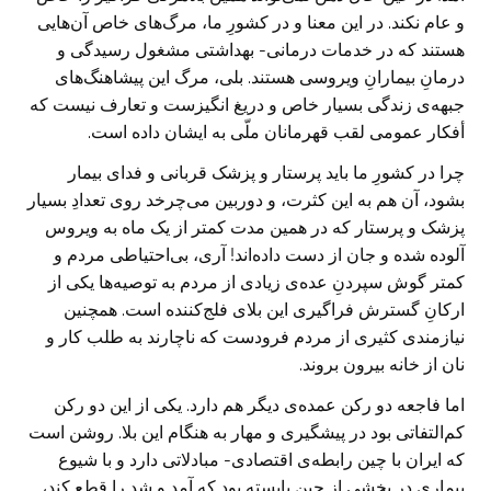
و عام نکند. در این معنا و در کشورِ ما، مرگ‌های خاص آن‌هایی
هستند که در خدمات درمانی- بهداشتی مشغول رسیدگی و
درمانِ بیمارانِ ویروسی هستند. بلی، مرگ این پیشاهنگ‌های
جبهه‌ی زندگی بسیار خاص و دریغ انگیزست و تعارف نیست که
أفکار عمومی لقب قهرمانان ملّی به ایشان داده است.
چرا در کشورِ ما باید پرستار و پزشک قربانی و فدای بیمار
بشود، آن هم به این کثرت، و دوربین می‌چرخد روی تعدادِ بسیار
پزشک و پرستار که در همین مدت کمتر از یک ماه به ویروس
آلوده شده و جان از دست داده‌اند! آری، بی‌احتیاطی مردم و
کمتر گوش سپردنِ عده‌ی زیادی از مردم به توصیه‌ها یکی از
ارکانِ گسترش فراگیری این بلای فلج‌کننده است. همچنین
نیازمندی کثیری از مردم فرودست که ناچارند به طلب کار و
نان از خانه بیرون بروند.
اما فاجعه دو رکن عمده‌ی دیگر هم دارد. یکی از این دو رکن
کم‌التفاتی بود در پیشگیری و مهار به هنگام این بلا. روشن است
که ایران با چین رابطه‌ی اقتصادی- مبادلاتی دارد و با شیوع
بیماری در بخشی از چین بایسته بود که آمد و شد را قطع کند،